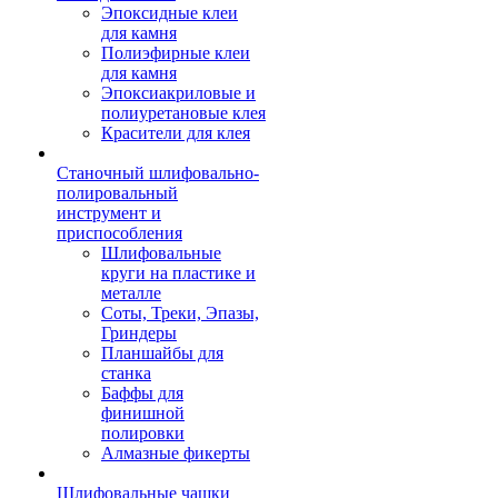
Эпоксидные клеи
для камня
Полиэфирные клеи
для камня
Эпоксиакриловые и
полиуретановые клея
Красители для клея
Станочный шлифовально-
полировальный
инструмент и
приспособления
Шлифовальные
круги на пластике и
металле
Соты, Треки, Эпазы,
Гриндеры
Планшайбы для
станка
Баффы для
финишной
полировки
Алмазные фикерты
Шлифовальные чашки