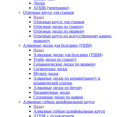
Диски
АГШК (черепашки)
Отрезные круги для станков
Назад
Отрезные круги для станков
Отрезные диски по граниту
Отрезные диски по мрамору
Отрезные круги по искусственному камню,
кварциту
Алмазные диски для болгарки (УШМ)
Назад
Алмазные диски для болгарки (УШМ)
Турбо диски по граниту
Гальванические диски по мрамору
Сегментные диски
Мульти диски
Алмазные диски по керамограниту и
керамической плитки
Алмазные диски по бетону
Расшивочные диски
Сплошные диски по камню
Алмазные гибкие шлифовальные круги
Назад
Алмазные гибкие шлифовальные круги
АГШК с охлаждением