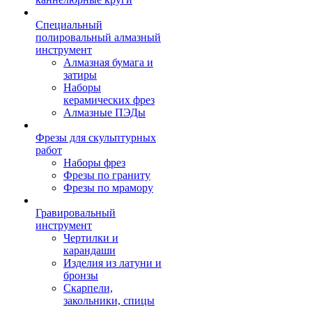
Специальный
полировальный алмазный
инструмент
Алмазная бумага и
затиры
Наборы
керамических фрез
Алмазные ПЭДы
Фрезы для скульптурных
работ
Наборы фрез
Фрезы по граниту
Фрезы по мрамору
Гравировальный
инструмент
Чертилки и
карандаши
Изделия из латуни и
бронзы
Скарпели,
закольники, спицы