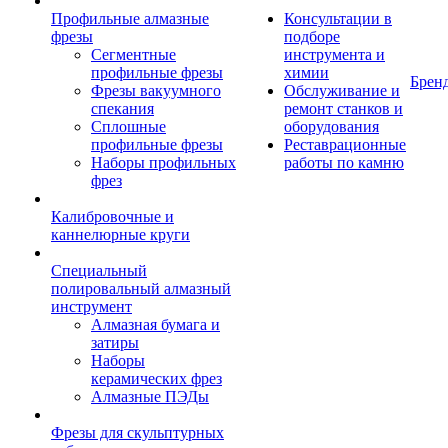
Профильные алмазные
Консультации в
фрезы
подборе
Сегментные
инструмента и
профильные фрезы
химии
Брен
Фрезы вакуумного
Обслуживание и
спекания
ремонт станков и
Сплошные
оборудования
профильные фрезы
Реставрационные
Наборы профильных
работы по камню
фрез
Калибровочные и
каннелюрные круги
Специальный
полировальный алмазный
инструмент
Алмазная бумага и
затиры
Наборы
керамических фрез
Алмазные ПЭДы
Фрезы для скульптурных