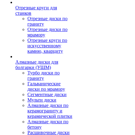
Отрезные круги для
станков
Отрезные диски по
граниту
Отрезные диски по
мрамору
Отрезные круги по
искусственному
камню, кварциту
Алмазные диски для
болгарки (УШМ)
Турбо диски по
граниту
Гальванические
диски по мрамору
Сегментные диски
Мульти диски
Алмазные диски по
керамограниту и
керамической плитки
Алмазные диски по
бетону
Расшивочные диски