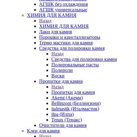
АГШК без охлаждения
АГШК универсальные
ХИМИЯ ДЛЯ КАМНЯ
Назад
ХИМИЯ ДЛЯ КАМНЯ
Лаки для камня
Порошки и кристаллизаторы
Термо мастики для камня
Средства для полировки камня
Назад
Средства для полировки камня
Полировальные пасты
Полироли
Воски
Пропитки для камня
Назад
Пропитки для камня
Akemi (Акеми)
Bellinzoni (Беллинзони)
italmastik (Италмастик)
ilpa (Илпа)
Tenax (Тенакс)
Очистители для камня
Клеи для камня
Назад