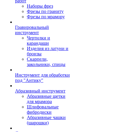
работ
Наборы фрез
Фрезы по граниту
Фрезы по мрамору
Гравировальный
инструмент
Чертилки и
карандаши
Изделия из латуни и
бронзы
Скарпели,
закольники, спицы
Инструмент для обработки
под "Антику"
Абразивный инструмент
Абразивные щетки
для мрамора
Шлифовальные
фибродиски
Абразивные чашки
(шарошки)