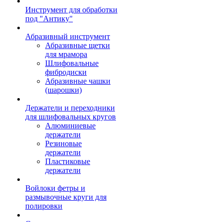
Инструмент для обработки
под "Антику"
Абразивный инструмент
Абразивные щетки
для мрамора
Шлифовальные
фибродиски
Абразивные чашки
(шарошки)
Держатели и переходники
для шлифовальных кругов
Алюминиевые
держатели
Резиновые
держатели
Пластиковые
держатели
Войлоки фетры и
размывочные круги для
полировки