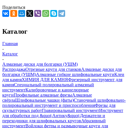
Поделиться
Каталог
Главная
-
Каталог
-
Алмазные диски для болгарки (УШМ)
Распродажа
Отрезные круги для станков
Алмазные диски для
болгарки (УШМ)
Алмазные гибкие шлифовальные круги
Клеи
для камня
ХИМИЯ ДЛЯ КАМНЯ
Фрезерный инструмент для
камня
Специальный полировальный алмазный
инструмент
Калибровочные и каннелюрные
круги
Профильные алмазные фрезы
Алмазные
свёрла
Шлифовальные чашки (фаты)
Станочный шлифовально-
полировальный инструмент и приспособления
Фрезы для
скульптурных работ
Гравировальный инструмент
Инструмент
для обработки под &quot;Антику&quot;
Держатели и
переходники для шлифовальных кругов
Абразивный
инструмент
Войлоки фетры и размывочные круги для