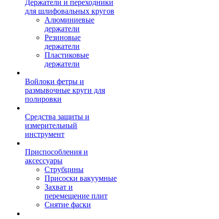
Держатели и переходники
для шлифовальных кругов
Алюминиевые
держатели
Резиновые
держатели
Пластиковые
держатели
Войлоки фетры и
размывочные круги для
полировки
Средства защиты и
измерительный
инструмент
Приспособления и
аксессуары
Струбцины
Присоски вакуумные
Захват и
перемещение плит
Снятие фаски