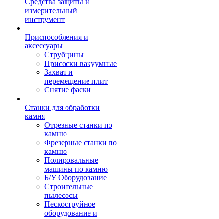
Средства защиты и
измерительный
инструмент
Приспособления и
аксессуары
Струбцины
Присоски вакуумные
Захват и
перемещение плит
Снятие фаски
Станки для обработки
камня
Отрезные станки по
камню
Фрезерные станки по
камню
Полировальные
машины по камню
Б/У Оборудование
Строительные
пылесосы
Пескоструйное
оборудование и