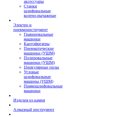
аксессуары
Станки
шлифовальные
колено-рычажные
Электро и
пневмоинструмент
Гравировальные
машинки
Кантофрезеры
Пневматические
машинки (УШМ)
Полировальные
машинки (УШМ)
Циркулярные пилы
Угловые
шлифовальные
машины (УШМ)
Прямошлифовальные
машинки
Изделия из камня
Алмазный инструмент