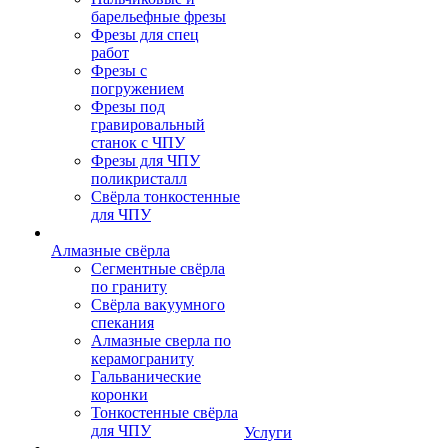
барельефные фрезы
Фрезы для спец
работ
Фрезы с
погружением
Фрезы под
гравировальный
станок с ЧПУ
Фрезы для ЧПУ
поликристалл
Свёрла тонкостенные
для ЧПУ
Алмазные свёрла
Сегментные свёрла
по граниту
Свёрла вакуумного
спекания
Алмазные сверла по
керамограниту
Гальванические
коронки
Тонкостенные свёрла
для ЧПУ
Услуги