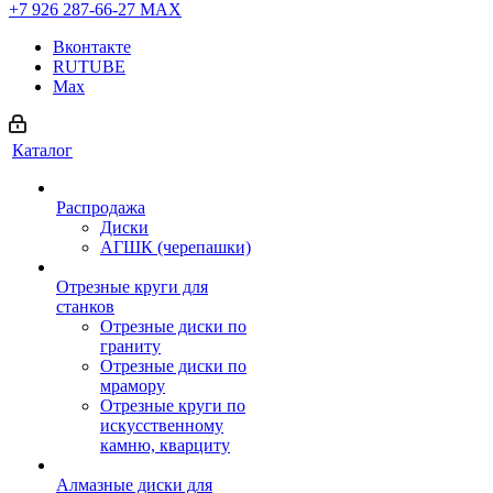
+7 926 287-66-27
МАХ
Вконтакте
RUTUBE
Max
Каталог
Распродажа
Диски
АГШК (черепашки)
Отрезные круги для
станков
Отрезные диски по
граниту
Отрезные диски по
мрамору
Отрезные круги по
искусственному
камню, кварциту
Алмазные диски для