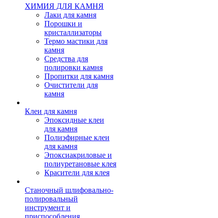
ХИМИЯ ДЛЯ КАМНЯ
Лаки для камня
Порошки и
кристаллизаторы
Термо мастики для
камня
Средства для
полировки камня
Пропитки для камня
Очистители для
камня
Клеи для камня
Эпоксидные клеи
для камня
Полиэфирные клеи
для камня
Эпоксиакриловые и
полиуретановые клея
Красители для клея
Станочный шлифовально-
полировальный
инструмент и
приспособления