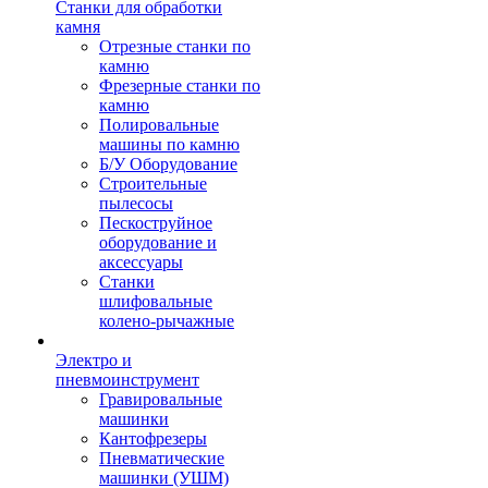
Станки для обработки
камня
Отрезные станки по
камню
Фрезерные станки по
камню
Полировальные
машины по камню
Б/У Оборудование
Строительные
пылесосы
Пескоструйное
оборудование и
аксессуары
Станки
шлифовальные
колено-рычажные
Электро и
пневмоинструмент
Гравировальные
машинки
Кантофрезеры
Пневматические
машинки (УШМ)