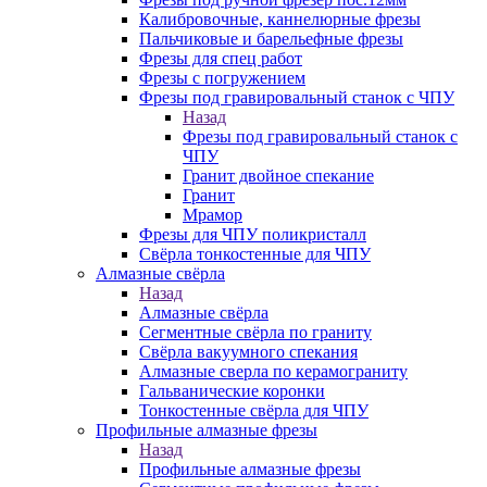
Калибровочные, каннелюрные фрезы
Пальчиковые и барельефные фрезы
Фрезы для спец работ
Фрезы с погружением
Фрезы под гравировальный станок с ЧПУ
Назад
Фрезы под гравировальный станок с
ЧПУ
Гранит двойное спекание
Гранит
Мрамор
Фрезы для ЧПУ поликристалл
Свёрла тонкостенные для ЧПУ
Алмазные свёрла
Назад
Алмазные свёрла
Сегментные свёрла по граниту
Свёрла вакуумного спекания
Алмазные сверла по керамограниту
Гальванические коронки
Тонкостенные свёрла для ЧПУ
Профильные алмазные фрезы
Назад
Профильные алмазные фрезы