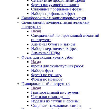
Сегментные профильные фрезы
Фрезы вакуумного спекания
Сплошные профильные фрезы
Наборы профильных фрез
Калибровочные и каннелюрные круги
Специальный полировальный алмазный
инструмент
Назад
Специальный полировальный алмазный
инструмент
Алмазная бумага и затиры
Наборы керамических фрез
Алмазные ПЭДы
Фрезы для скульптурных работ
Назад
Фрезы для скульптурных работ
Наборы фрез
Фрезы по граниту
Фрезы по мрамору
Гравировальный инструмент
Назад
Гравировальный инструмент
Чертилки и карандаши
Изделия из латуни и бронзы
Скарпели, закольники, спицы