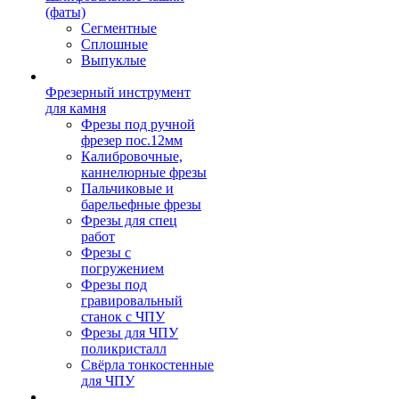
(фаты)
Сегментные
Сплошные
Выпуклые
Фрезерный инструмент
для камня
Фрезы под ручной
фрезер пос.12мм
Калибровочные,
каннелюрные фрезы
Пальчиковые и
барельефные фрезы
Фрезы для спец
работ
Фрезы с
погружением
Фрезы под
гравировальный
станок с ЧПУ
Фрезы для ЧПУ
поликристалл
Свёрла тонкостенные
для ЧПУ