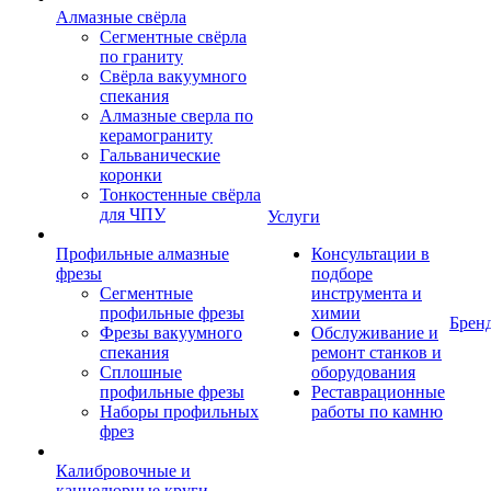
Алмазные свёрла
Сегментные свёрла
по граниту
Свёрла вакуумного
спекания
Алмазные сверла по
керамограниту
Гальванические
коронки
Тонкостенные свёрла
для ЧПУ
Услуги
Профильные алмазные
Консультации в
фрезы
подборе
Сегментные
инструмента и
профильные фрезы
химии
Брен
Фрезы вакуумного
Обслуживание и
спекания
ремонт станков и
Сплошные
оборудования
профильные фрезы
Реставрационные
Наборы профильных
работы по камню
фрез
Калибровочные и
каннелюрные круги