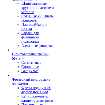
Шлифовальные
круги на пластике и
металле
Соты, Треки, Эпазы,
Гриндеры
Планшайбы для
станка
Баффы для
финишной
полировки
Алмазные фикерты
Шлифовальные чашки
(фаты)
Сегментные
Сплошные
Выпуклые
Фрезерный инструмент
для камня
Фрезы под ручной
фрезер пос.12мм
Калибровочные,
каннелюрные фрезы
Пальчиковые и