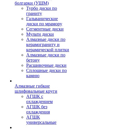
болгарки (УШМ)
Турбо диски по
граниту
Гальванические
диски по мрамору
Сегментные диски
Мульти диски
Алмазные диски по
керамограниту и
керамической плитки
Алмазные диски по
бетону
Расшивочные диски
Сплошные диски по
камню
Алмазные гибкие
шлифовальные круги
АГШК с
охлаждением
АГШК без
охлаждения
АГШК
универсальные