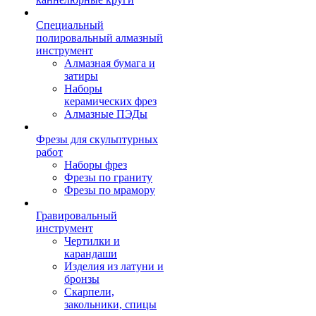
Специальный
полировальный алмазный
инструмент
Алмазная бумага и
затиры
Наборы
керамических фрез
Алмазные ПЭДы
Фрезы для скульптурных
работ
Наборы фрез
Фрезы по граниту
Фрезы по мрамору
Гравировальный
инструмент
Чертилки и
карандаши
Изделия из латуни и
бронзы
Скарпели,
закольники, спицы