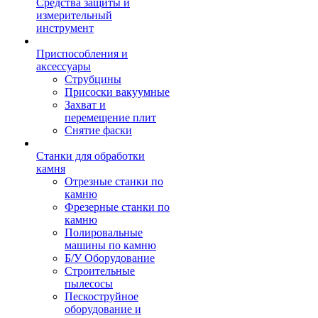
Средства защиты и
измерительный
инструмент
Приспособления и
аксессуары
Струбцины
Присоски вакуумные
Захват и
перемещение плит
Снятие фаски
Станки для обработки
камня
Отрезные станки по
камню
Фрезерные станки по
камню
Полировальные
машины по камню
Б/У Оборудование
Строительные
пылесосы
Пескоструйное
оборудование и