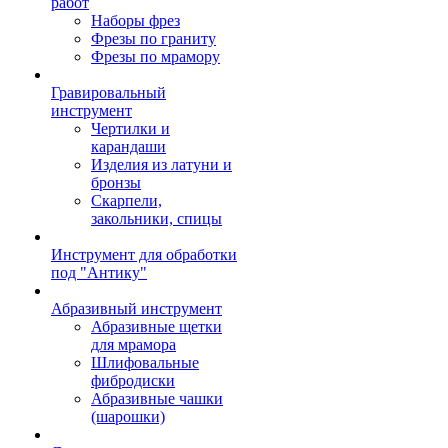
работ
Наборы фрез
Фрезы по граниту
Фрезы по мрамору
Гравировальный
инструмент
Чертилки и
карандаши
Изделия из латуни и
бронзы
Скарпели,
закольники, спицы
Инструмент для обработки
под "Антику"
Абразивный инструмент
Абразивные щетки
для мрамора
Шлифовальные
фибродиски
Абразивные чашки
(шарошки)