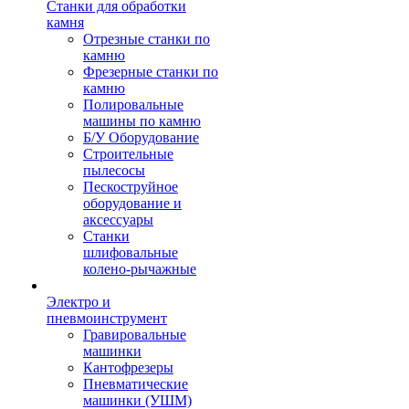
Станки для обработки
камня
Отрезные станки по
камню
Фрезерные станки по
камню
Полировальные
машины по камню
Б/У Оборудование
Строительные
пылесосы
Пескоструйное
оборудование и
аксессуары
Станки
шлифовальные
колено-рычажные
Электро и
пневмоинструмент
Гравировальные
машинки
Кантофрезеры
Пневматические
машинки (УШМ)