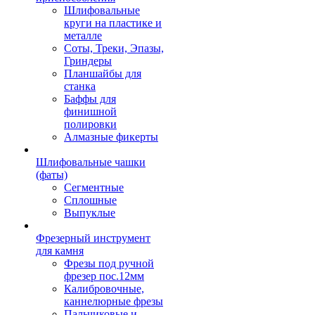
Шлифовальные
круги на пластике и
металле
Соты, Треки, Эпазы,
Гриндеры
Планшайбы для
станка
Баффы для
финишной
полировки
Алмазные фикерты
Шлифовальные чашки
(фаты)
Сегментные
Сплошные
Выпуклые
Фрезерный инструмент
для камня
Фрезы под ручной
фрезер пос.12мм
Калибровочные,
каннелюрные фрезы
Пальчиковые и