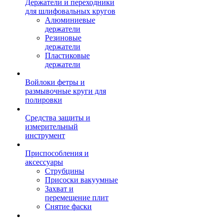
Держатели и переходники
для шлифовальных кругов
Алюминиевые
держатели
Резиновые
держатели
Пластиковые
держатели
Войлоки фетры и
размывочные круги для
полировки
Средства защиты и
измерительный
инструмент
Приспособления и
аксессуары
Струбцины
Присоски вакуумные
Захват и
перемещение плит
Снятие фаски