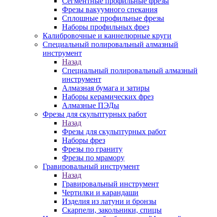
Сегментные профильные фрезы
Фрезы вакуумного спекания
Сплошные профильные фрезы
Наборы профильных фрез
Калибровочные и каннелюрные круги
Специальный полировальный алмазный
инструмент
Назад
Специальный полировальный алмазный
инструмент
Алмазная бумага и затиры
Наборы керамических фрез
Алмазные ПЭДы
Фрезы для скульптурных работ
Назад
Фрезы для скульптурных работ
Наборы фрез
Фрезы по граниту
Фрезы по мрамору
Гравировальный инструмент
Назад
Гравировальный инструмент
Чертилки и карандаши
Изделия из латуни и бронзы
Скарпели, закольники, спицы