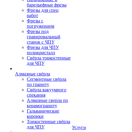
барельефные фрезы
Фрезы для спец
работ
Фрезы с
погружением
Фрезы под
гравировальный
станок с ЧПУ
Фрезы для ЧПУ
поликристалл
Свёрла тонкостенные
для ЧПУ
Алмазные свёрла
Сегментные свёрла
по граниту
Свёрла вакуумного
спекания
Алмазные сверла по
керамограниту
Гальванические
коронки
Тонкостенные свёрла
для ЧПУ
Услуги