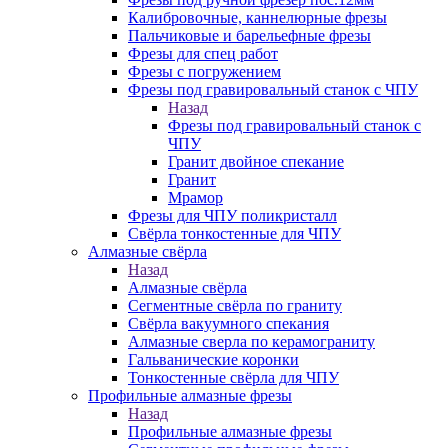
Калибровочные, каннелюрные фрезы
Пальчиковые и барельефные фрезы
Фрезы для спец работ
Фрезы с погружением
Фрезы под гравировальный станок с ЧПУ
Назад
Фрезы под гравировальный станок с
ЧПУ
Гранит двойное спекание
Гранит
Мрамор
Фрезы для ЧПУ поликристалл
Свёрла тонкостенные для ЧПУ
Алмазные свёрла
Назад
Алмазные свёрла
Сегментные свёрла по граниту
Свёрла вакуумного спекания
Алмазные сверла по керамограниту
Гальванические коронки
Тонкостенные свёрла для ЧПУ
Профильные алмазные фрезы
Назад
Профильные алмазные фрезы