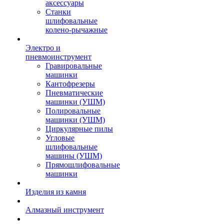
аксессуары
Станки
шлифовальные
колено-рычажные
Электро и
пневмоинструмент
Гравировальные
машинки
Кантофрезеры
Пневматические
машинки (УШМ)
Полировальные
машинки (УШМ)
Циркулярные пилы
Угловые
шлифовальные
машины (УШМ)
Прямошлифовальные
машинки
Изделия из камня
Алмазный инструмент