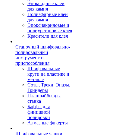
Эпоксидные клеи
для камня
Полиэфирные клеи
для камня
Эпоксиакриловые и
полиуретановые клея
Красители для клея
Станочный шлифовально-
полировальный
инструмент и
приспособления
Шлифовальные
круги на пластике и
металле
Соты, Треки, Эпазы,
Гриндеры
Планшайбы для
станка
Баффы для
финишной
полировки
Алмазные фикерты
Шлифовальные чашки