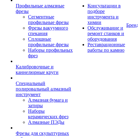
Профильные алмазные
Консультации в
фрезы
подборе
Сегментные
инструмента и
профильные фрезы
химии
Брен
Фрезы вакуумного
Обслуживание и
спекания
ремонт станков и
Сплошные
оборудования
профильные фрезы
Реставрационные
Наборы профильных
работы по камню
фрез
Калибровочные и
каннелюрные круги
Специальный
полировальный алмазный
инструмент
Алмазная бумага и
затиры
Наборы
керамических фрез
Алмазные ПЭДы
Фрезы для скульптурных