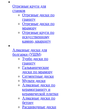
Отрезные круги для
станков
Отрезные диски по
граниту
Отрезные диски по
мрамору
Отрезные круги по
искусственному
камню, кварциту
Алмазные диски для
болгарки (УШМ)
Турбо диски по
граниту
Гальванические
диски по мрамору
Сегментные диски
Мульти диски
Алмазные диски по
керамограниту и
керамической плитки
Алмазные диски по
бетону
Расшивочные диски