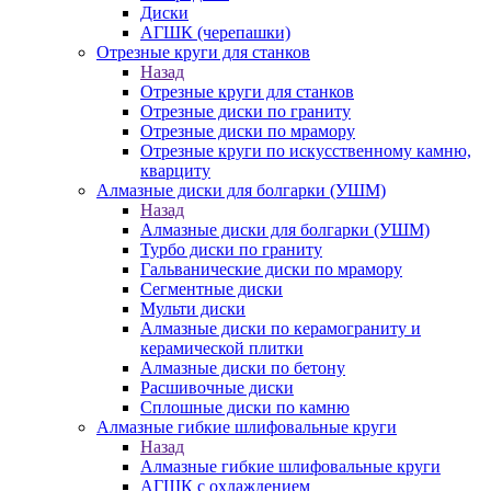
Диски
АГШК (черепашки)
Отрезные круги для станков
Назад
Отрезные круги для станков
Отрезные диски по граниту
Отрезные диски по мрамору
Отрезные круги по искусственному камню,
кварциту
Алмазные диски для болгарки (УШМ)
Назад
Алмазные диски для болгарки (УШМ)
Турбо диски по граниту
Гальванические диски по мрамору
Сегментные диски
Мульти диски
Алмазные диски по керамограниту и
керамической плитки
Алмазные диски по бетону
Расшивочные диски
Сплошные диски по камню
Алмазные гибкие шлифовальные круги
Назад
Алмазные гибкие шлифовальные круги
АГШК с охлаждением