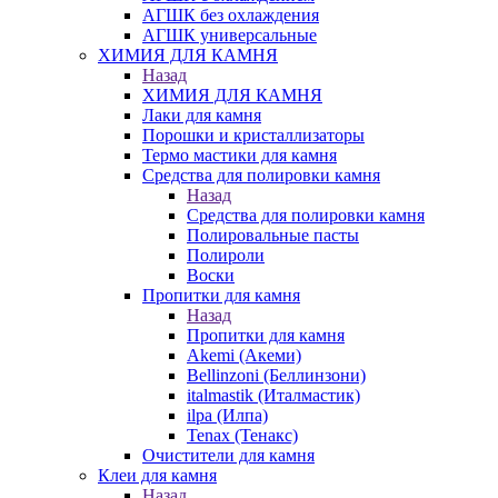
АГШК без охлаждения
АГШК универсальные
ХИМИЯ ДЛЯ КАМНЯ
Назад
ХИМИЯ ДЛЯ КАМНЯ
Лаки для камня
Порошки и кристаллизаторы
Термо мастики для камня
Средства для полировки камня
Назад
Средства для полировки камня
Полировальные пасты
Полироли
Воски
Пропитки для камня
Назад
Пропитки для камня
Akemi (Акеми)
Bellinzoni (Беллинзони)
italmastik (Италмастик)
ilpa (Илпа)
Tenax (Тенакс)
Очистители для камня
Клеи для камня
Назад