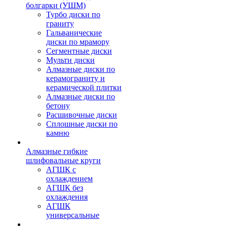
болгарки (УШМ)
Турбо диски по
граниту
Гальванические
диски по мрамору
Сегментные диски
Мульти диски
Алмазные диски по
керамограниту и
керамической плитки
Алмазные диски по
бетону
Расшивочные диски
Сплошные диски по
камню
Алмазные гибкие
шлифовальные круги
АГШК с
охлаждением
АГШК без
охлаждения
АГШК
универсальные