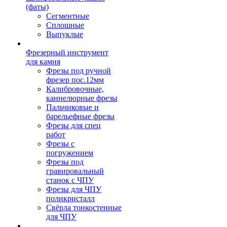
(фаты)
Сегментные
Сплошные
Выпуклые
Фрезерный инструмент
для камня
Фрезы под ручной
фрезер пос.12мм
Калибровочные,
каннелюрные фрезы
Пальчиковые и
барельефные фрезы
Фрезы для спец
работ
Фрезы с
погружением
Фрезы под
гравировальный
станок с ЧПУ
Фрезы для ЧПУ
поликристалл
Свёрла тонкостенные
для ЧПУ