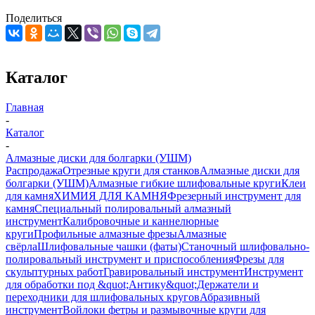
Поделиться
Каталог
Главная
-
Каталог
-
Алмазные диски для болгарки (УШМ)
Распродажа
Отрезные круги для станков
Алмазные диски для
болгарки (УШМ)
Алмазные гибкие шлифовальные круги
Клеи
для камня
ХИМИЯ ДЛЯ КАМНЯ
Фрезерный инструмент для
камня
Специальный полировальный алмазный
инструмент
Калибровочные и каннелюрные
круги
Профильные алмазные фрезы
Алмазные
свёрла
Шлифовальные чашки (фаты)
Станочный шлифовально-
полировальный инструмент и приспособления
Фрезы для
скульптурных работ
Гравировальный инструмент
Инструмент
для обработки под &quot;Антику&quot;
Держатели и
переходники для шлифовальных кругов
Абразивный
инструмент
Войлоки фетры и размывочные круги для