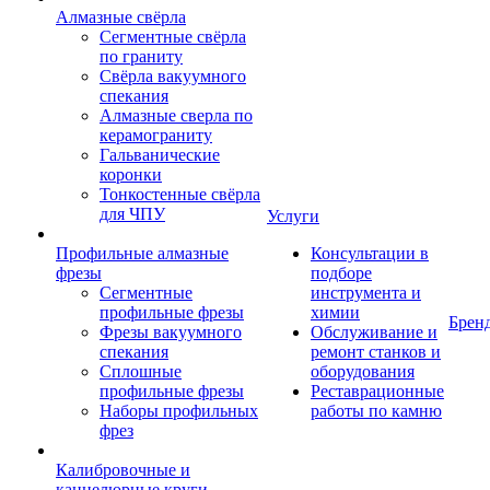
Алмазные свёрла
Сегментные свёрла
по граниту
Свёрла вакуумного
спекания
Алмазные сверла по
керамограниту
Гальванические
коронки
Тонкостенные свёрла
для ЧПУ
Услуги
Профильные алмазные
Консультации в
фрезы
подборе
Сегментные
инструмента и
профильные фрезы
химии
Брен
Фрезы вакуумного
Обслуживание и
спекания
ремонт станков и
Сплошные
оборудования
профильные фрезы
Реставрационные
Наборы профильных
работы по камню
фрез
Калибровочные и
каннелюрные круги