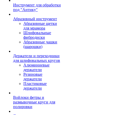
Инструмент для обработки
под "Антику"
Абразивный инструмент
Абразивные щетки
для мрамора
Шлифовальные
фибродиски
Абразивные чашки
(шарошки)
Держатели и переходники
для шлифовальных кругов
Алюминиевые
держатели
Резиновые
держатели
Пластиковые
держатели
Войлоки фетры и
размывочные круги для
полировки