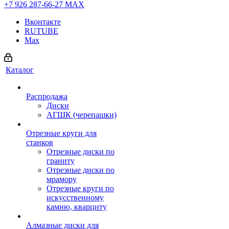
+7 926 287-66-27
МАХ
Вконтакте
RUTUBE
Max
Каталог
Распродажа
Диски
АГШК (черепашки)
Отрезные круги для
станков
Отрезные диски по
граниту
Отрезные диски по
мрамору
Отрезные круги по
искусственному
камню, кварциту
Алмазные диски для