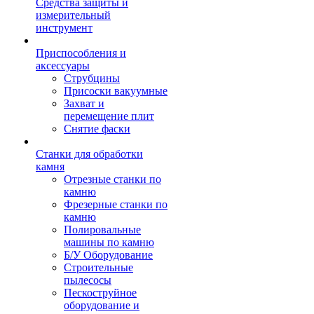
Средства защиты и
измерительный
инструмент
Приспособления и
аксессуары
Струбцины
Присоски вакуумные
Захват и
перемещение плит
Снятие фаски
Станки для обработки
камня
Отрезные станки по
камню
Фрезерные станки по
камню
Полировальные
машины по камню
Б/У Оборудование
Строительные
пылесосы
Пескоструйное
оборудование и