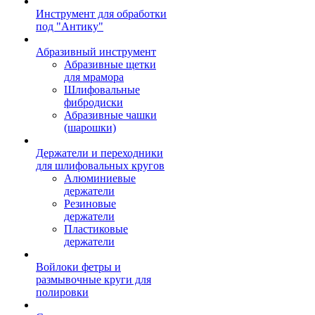
Инструмент для обработки
под "Антику"
Абразивный инструмент
Абразивные щетки
для мрамора
Шлифовальные
фибродиски
Абразивные чашки
(шарошки)
Держатели и переходники
для шлифовальных кругов
Алюминиевые
держатели
Резиновые
держатели
Пластиковые
держатели
Войлоки фетры и
размывочные круги для
полировки