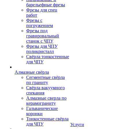
барельефные фрезы
Фрезы для спец
работ
Фрезы с
погружением
Фрезы под
гравировальный
станок с ЧПУ
Фрезы для ЧПУ
поликристалл
Свёрла тонкостенные
для ЧПУ
Алмазные свёрла
Сегментные свёрла
по граниту
Свёрла вакуумного
спекания
Алмазные сверла по
керамограниту
Гальванические
коронки
Тонкостенные свёрла
для ЧПУ
Услуги