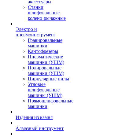
аксессуары
Станки
шлифовальные
колено-рычажные
Электро и
пневмоинструмент
Гравировальные
машинки
Кантофрезеры
Пневматические
машинки (УШМ)
Полировальные
машинки (УШМ)
Циркулярные пилы
Угловые
шлифовальные
машины (УШМ)
Прямошлифовальные
машинки
Изделия из камня
Алмазный инструмент