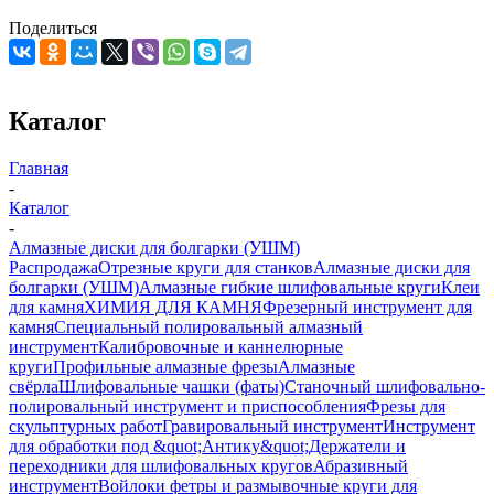
Поделиться
Каталог
Главная
-
Каталог
-
Алмазные диски для болгарки (УШМ)
Распродажа
Отрезные круги для станков
Алмазные диски для
болгарки (УШМ)
Алмазные гибкие шлифовальные круги
Клеи
для камня
ХИМИЯ ДЛЯ КАМНЯ
Фрезерный инструмент для
камня
Специальный полировальный алмазный
инструмент
Калибровочные и каннелюрные
круги
Профильные алмазные фрезы
Алмазные
свёрла
Шлифовальные чашки (фаты)
Станочный шлифовально-
полировальный инструмент и приспособления
Фрезы для
скульптурных работ
Гравировальный инструмент
Инструмент
для обработки под &quot;Антику&quot;
Держатели и
переходники для шлифовальных кругов
Абразивный
инструмент
Войлоки фетры и размывочные круги для