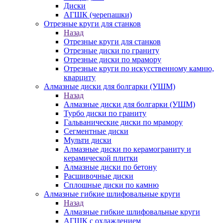
Диски
АГШК (черепашки)
Отрезные круги для станков
Назад
Отрезные круги для станков
Отрезные диски по граниту
Отрезные диски по мрамору
Отрезные круги по искусственному камню,
кварциту
Алмазные диски для болгарки (УШМ)
Назад
Алмазные диски для болгарки (УШМ)
Турбо диски по граниту
Гальванические диски по мрамору
Сегментные диски
Мульти диски
Алмазные диски по керамограниту и
керамической плитки
Алмазные диски по бетону
Расшивочные диски
Сплошные диски по камню
Алмазные гибкие шлифовальные круги
Назад
Алмазные гибкие шлифовальные круги
АГШК с охлаждением