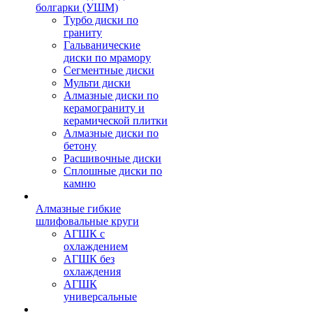
болгарки (УШМ)
Турбо диски по
граниту
Гальванические
диски по мрамору
Сегментные диски
Мульти диски
Алмазные диски по
керамограниту и
керамической плитки
Алмазные диски по
бетону
Расшивочные диски
Сплошные диски по
камню
Алмазные гибкие
шлифовальные круги
АГШК с
охлаждением
АГШК без
охлаждения
АГШК
универсальные