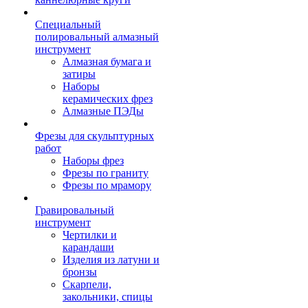
Специальный
полировальный алмазный
инструмент
Алмазная бумага и
затиры
Наборы
керамических фрез
Алмазные ПЭДы
Фрезы для скульптурных
работ
Наборы фрез
Фрезы по граниту
Фрезы по мрамору
Гравировальный
инструмент
Чертилки и
карандаши
Изделия из латуни и
бронзы
Скарпели,
закольники, спицы