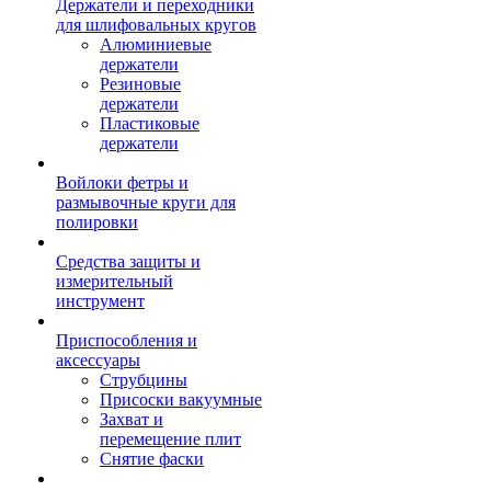
Держатели и переходники
для шлифовальных кругов
Алюминиевые
держатели
Резиновые
держатели
Пластиковые
держатели
Войлоки фетры и
размывочные круги для
полировки
Средства защиты и
измерительный
инструмент
Приспособления и
аксессуары
Струбцины
Присоски вакуумные
Захват и
перемещение плит
Снятие фаски