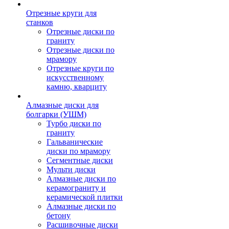
Отрезные круги для
станков
Отрезные диски по
граниту
Отрезные диски по
мрамору
Отрезные круги по
искусственному
камню, кварциту
Алмазные диски для
болгарки (УШМ)
Турбо диски по
граниту
Гальванические
диски по мрамору
Сегментные диски
Мульти диски
Алмазные диски по
керамограниту и
керамической плитки
Алмазные диски по
бетону
Расшивочные диски