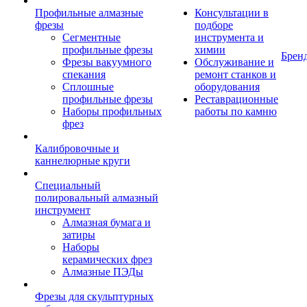
Профильные алмазные
Консультации в
фрезы
подборе
Сегментные
инструмента и
профильные фрезы
химии
Брен
Фрезы вакуумного
Обслуживание и
спекания
ремонт станков и
Сплошные
оборудования
профильные фрезы
Реставрационные
Наборы профильных
работы по камню
фрез
Калибровочные и
каннелюрные круги
Специальный
полировальный алмазный
инструмент
Алмазная бумага и
затиры
Наборы
керамических фрез
Алмазные ПЭДы
Фрезы для скульптурных