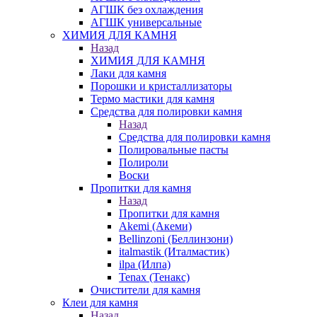
АГШК без охлаждения
АГШК универсальные
ХИМИЯ ДЛЯ КАМНЯ
Назад
ХИМИЯ ДЛЯ КАМНЯ
Лаки для камня
Порошки и кристаллизаторы
Термо мастики для камня
Средства для полировки камня
Назад
Средства для полировки камня
Полировальные пасты
Полироли
Воски
Пропитки для камня
Назад
Пропитки для камня
Akemi (Акеми)
Bellinzoni (Беллинзони)
italmastik (Италмастик)
ilpa (Илпа)
Tenax (Тенакс)
Очистители для камня
Клеи для камня
Назад