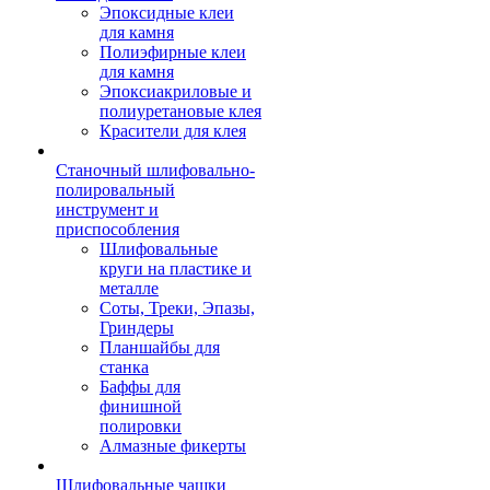
Эпоксидные клеи
для камня
Полиэфирные клеи
для камня
Эпоксиакриловые и
полиуретановые клея
Красители для клея
Станочный шлифовально-
полировальный
инструмент и
приспособления
Шлифовальные
круги на пластике и
металле
Соты, Треки, Эпазы,
Гриндеры
Планшайбы для
станка
Баффы для
финишной
полировки
Алмазные фикерты
Шлифовальные чашки