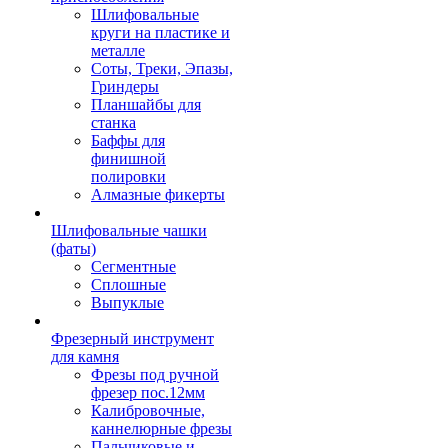
Шлифовальные
круги на пластике и
металле
Соты, Треки, Эпазы,
Гриндеры
Планшайбы для
станка
Баффы для
финишной
полировки
Алмазные фикерты
Шлифовальные чашки
(фаты)
Сегментные
Сплошные
Выпуклые
Фрезерный инструмент
для камня
Фрезы под ручной
фрезер пос.12мм
Калибровочные,
каннелюрные фрезы
Пальчиковые и