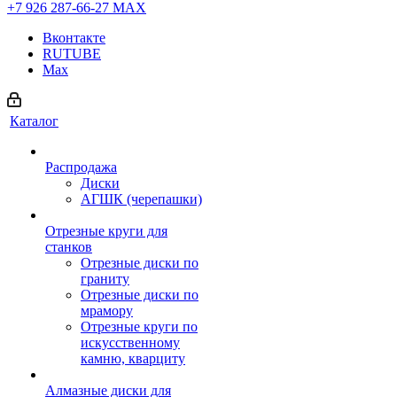
+7 926 287-66-27
МАХ
Вконтакте
RUTUBE
Max
Каталог
Распродажа
Диски
АГШК (черепашки)
Отрезные круги для
станков
Отрезные диски по
граниту
Отрезные диски по
мрамору
Отрезные круги по
искусственному
камню, кварциту
Алмазные диски для