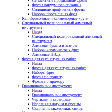
Сегментные профильные фрезы
Фрезы вакуумного спекания
Сплошные профильные фрезы
Наборы профильных фрез
Калибровочные и каннелюрные круги
Специальный полировальный алмазный
инструмент
Назад
Специальный полировальный алмазный
инструмент
Алмазная бумага и затиры
Наборы керамических фрез
Алмазные ПЭДы
Фрезы для скульптурных работ
Назад
Фрезы для скульптурных работ
Наборы фрез
Фрезы по граниту
Фрезы по мрамору
Гравировальный инструмент
Назад
Гравировальный инструмент
Чертилки и карандаши
Изделия из латуни и бронзы
Скарпели, закольники, спицы