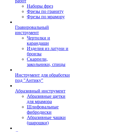
работ
Наборы фрез
Фрезы по граниту
Фрезы по мрамору
Гравировальный
инструмент
Чертилки и
карандаши
Изделия из латуни и
бронзы
Скарпели,
закольники, спицы
Инструмент для обработки
под "Антику"
Абразивный инструмент
Абразивные щетки
для мрамора
Шлифовальные
фибродиски
Абразивные чашки
(шарошки)