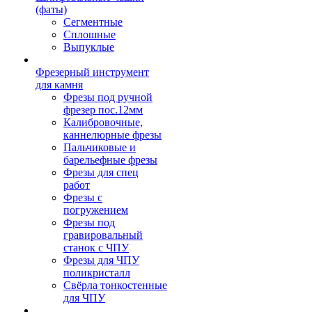
(фаты)
Сегментные
Сплошные
Выпуклые
Фрезерный инструмент
для камня
Фрезы под ручной
фрезер пос.12мм
Калибровочные,
каннелюрные фрезы
Пальчиковые и
барельефные фрезы
Фрезы для спец
работ
Фрезы с
погружением
Фрезы под
гравировальный
станок с ЧПУ
Фрезы для ЧПУ
поликристалл
Свёрла тонкостенные
для ЧПУ