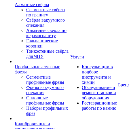
Алмазные свёрла
Сегментные свёрла
по граниту
Свёрла вакуумного
спекания
Алмазные сверла по
керамограниту
Гальванические
коронки
Тонкостенные свёрла
для ЧПУ
Услуги
Профильные алмазные
Консультации в
фрезы
подборе
Сегментные
инструмента и
профильные фрезы
химии
Брен
Фрезы вакуумного
Обслуживание и
спекания
ремонт станков и
Сплошные
оборудования
профильные фрезы
Реставрационные
Наборы профильных
работы по камню
фрез
Калибровочные и
каннелюрные круги