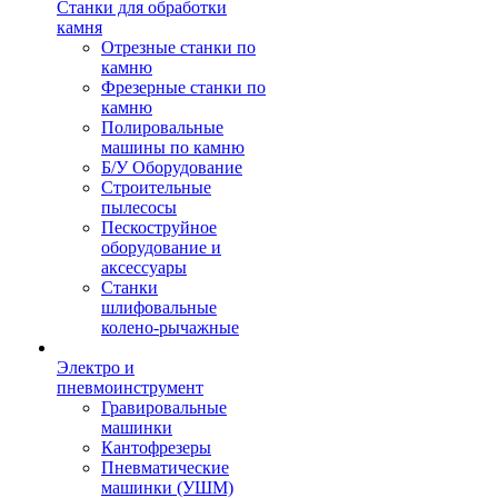
Станки для обработки
камня
Отрезные станки по
камню
Фрезерные станки по
камню
Полировальные
машины по камню
Б/У Оборудование
Строительные
пылесосы
Пескоструйное
оборудование и
аксессуары
Станки
шлифовальные
колено-рычажные
Электро и
пневмоинструмент
Гравировальные
машинки
Кантофрезеры
Пневматические
машинки (УШМ)