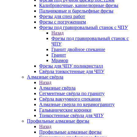
Калибровочные, каннелюрные фрезы
Пальчиковые и барельефные фрезы
Фрезы для спец работ
Фрезы с погружением
Фрезы под гравировальный станок с ЧПУ
Назад
Фрезы под гравировальный станок с
ЧПУ
Гранит двойное спекание
Гранит
Мрамор
Фрезы для ЧПУ поликристалл
Свёрла тонкостенные для ЧПУ
Алмазные свёрла
Назад
Алмазные свёрла
Сегментные свёрла по граниту
Свёрла вакуумного спекания
Алмазные сверла по керамограниту
Гальванические коронки
Тонкостенные свёрла для ЧПУ
Профильные алмазные фрезы
Назад
Профильные алмазные фрезы