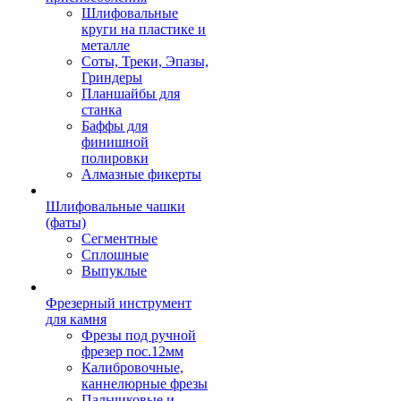
Шлифовальные
круги на пластике и
металле
Соты, Треки, Эпазы,
Гриндеры
Планшайбы для
станка
Баффы для
финишной
полировки
Алмазные фикерты
Шлифовальные чашки
(фаты)
Сегментные
Сплошные
Выпуклые
Фрезерный инструмент
для камня
Фрезы под ручной
фрезер пос.12мм
Калибровочные,
каннелюрные фрезы
Пальчиковые и