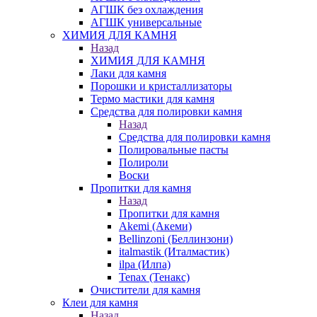
АГШК без охлаждения
АГШК универсальные
ХИМИЯ ДЛЯ КАМНЯ
Назад
ХИМИЯ ДЛЯ КАМНЯ
Лаки для камня
Порошки и кристаллизаторы
Термо мастики для камня
Средства для полировки камня
Назад
Средства для полировки камня
Полировальные пасты
Полироли
Воски
Пропитки для камня
Назад
Пропитки для камня
Akemi (Акеми)
Bellinzoni (Беллинзони)
italmastik (Италмастик)
ilpa (Илпа)
Tenax (Тенакс)
Очистители для камня
Клеи для камня
Назад