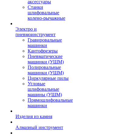
аксессуары
Станки
шлифовальные
колено-рычажные
Электро и
пневмоинструмент
Гравировальные
машинки
Кантофрезеры
Пневматические
машинки (УШМ)
Полировальные
машинки (УШМ)
Циркулярные пилы
Угловые
шлифовальные
машины (УШМ)
Прямошлифовальные
машинки
Изделия из камня
Алмазный инструмент