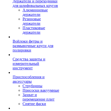
Держатели и переходники
для шлифовальных кругов
Алюминиевые
держатели
Резиновые
держатели
Пластиковые
держатели
Войлоки фетры и
размывочные круги для
полировки
Средства защиты и
измерительный
инструмент
Приспособления и
аксессуары
Струбцины
Присоски вакуумные
Захват и
перемещение плит
Снятие фаски