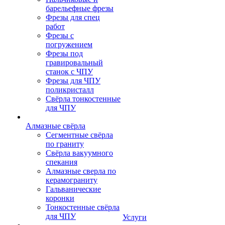
барельефные фрезы
Фрезы для спец
работ
Фрезы с
погружением
Фрезы под
гравировальный
станок с ЧПУ
Фрезы для ЧПУ
поликристалл
Свёрла тонкостенные
для ЧПУ
Алмазные свёрла
Сегментные свёрла
по граниту
Свёрла вакуумного
спекания
Алмазные сверла по
керамограниту
Гальванические
коронки
Тонкостенные свёрла
для ЧПУ
Услуги