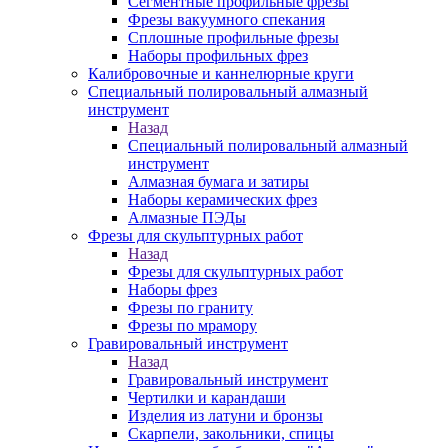
Сегментные профильные фрезы
Фрезы вакуумного спекания
Сплошные профильные фрезы
Наборы профильных фрез
Калибровочные и каннелюрные круги
Специальный полировальный алмазный
инструмент
Назад
Специальный полировальный алмазный
инструмент
Алмазная бумага и затиры
Наборы керамических фрез
Алмазные ПЭДы
Фрезы для скульптурных работ
Назад
Фрезы для скульптурных работ
Наборы фрез
Фрезы по граниту
Фрезы по мрамору
Гравировальный инструмент
Назад
Гравировальный инструмент
Чертилки и карандаши
Изделия из латуни и бронзы
Скарпели, закольники, спицы