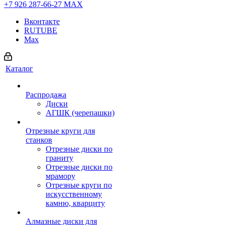
+7 926 287-66-27
МАХ
Вконтакте
RUTUBE
Max
Каталог
Распродажа
Диски
АГШК (черепашки)
Отрезные круги для
станков
Отрезные диски по
граниту
Отрезные диски по
мрамору
Отрезные круги по
искусственному
камню, кварциту
Алмазные диски для