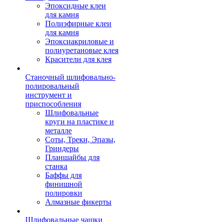
Эпоксидные клеи
для камня
Полиэфирные клеи
для камня
Эпоксиакриловые и
полиуретановые клея
Красители для клея
Станочный шлифовально-
полировальный
инструмент и
приспособления
Шлифовальные
круги на пластике и
металле
Соты, Треки, Эпазы,
Гриндеры
Планшайбы для
станка
Баффы для
финишной
полировки
Алмазные фикерты
Шлифовальные чашки