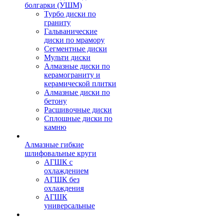
болгарки (УШМ)
Турбо диски по
граниту
Гальванические
диски по мрамору
Сегментные диски
Мульти диски
Алмазные диски по
керамограниту и
керамической плитки
Алмазные диски по
бетону
Расшивочные диски
Сплошные диски по
камню
Алмазные гибкие
шлифовальные круги
АГШК с
охлаждением
АГШК без
охлаждения
АГШК
универсальные