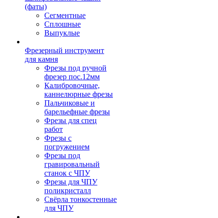
(фаты)
Сегментные
Сплошные
Выпуклые
Фрезерный инструмент
для камня
Фрезы под ручной
фрезер пос.12мм
Калибровочные,
каннелюрные фрезы
Пальчиковые и
барельефные фрезы
Фрезы для спец
работ
Фрезы с
погружением
Фрезы под
гравировальный
станок с ЧПУ
Фрезы для ЧПУ
поликристалл
Свёрла тонкостенные
для ЧПУ