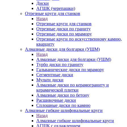
Диски
АГШК (черепашки)
Отрезные круги для станков
Назад
Отрезные круги для станков
Отрезные диски по граниту
Отрезные диски по мрамору
Отрезные круги по искусственному камню,
кварциту
Алмазные диски для болгарки (УШМ)
Назад
Алмазные диски для болгарки (УШМ)
Турбо диски по граниту
Гальванические диски по мрамору
Сегментные диски
Мульти диски
Алмазные диски по керамограниту и
керамической плитки
Алмазные диски по бетону
Расшивочные диски
Сплошные диски по камню
Алмазные гибкие шлифовальные круги
Назад
Алмазные гибкие шлифовальные круги
АГШК с охлаждением