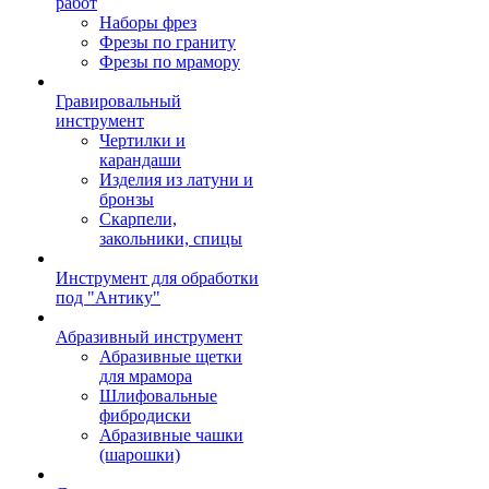
работ
Наборы фрез
Фрезы по граниту
Фрезы по мрамору
Гравировальный
инструмент
Чертилки и
карандаши
Изделия из латуни и
бронзы
Скарпели,
закольники, спицы
Инструмент для обработки
под "Антику"
Абразивный инструмент
Абразивные щетки
для мрамора
Шлифовальные
фибродиски
Абразивные чашки
(шарошки)