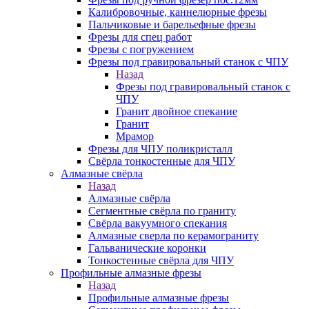
Калибровочные, каннелюрные фрезы
Пальчиковые и барельефные фрезы
Фрезы для спец работ
Фрезы с погружением
Фрезы под гравировальный станок с ЧПУ
Назад
Фрезы под гравировальный станок с
ЧПУ
Гранит двойное спекание
Гранит
Мрамор
Фрезы для ЧПУ поликристалл
Свёрла тонкостенные для ЧПУ
Алмазные свёрла
Назад
Алмазные свёрла
Сегментные свёрла по граниту
Свёрла вакуумного спекания
Алмазные сверла по керамограниту
Гальванические коронки
Тонкостенные свёрла для ЧПУ
Профильные алмазные фрезы
Назад
Профильные алмазные фрезы