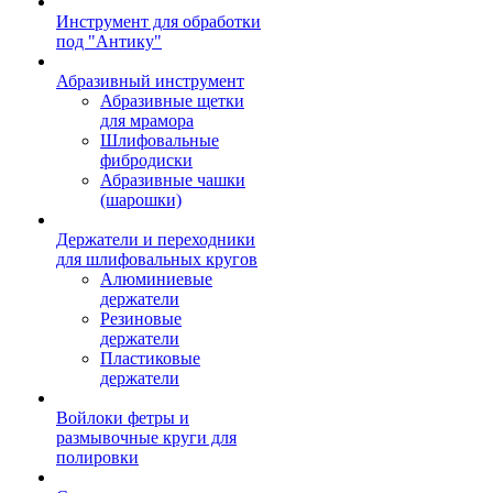
Инструмент для обработки
под "Антику"
Абразивный инструмент
Абразивные щетки
для мрамора
Шлифовальные
фибродиски
Абразивные чашки
(шарошки)
Держатели и переходники
для шлифовальных кругов
Алюминиевые
держатели
Резиновые
держатели
Пластиковые
держатели
Войлоки фетры и
размывочные круги для
полировки