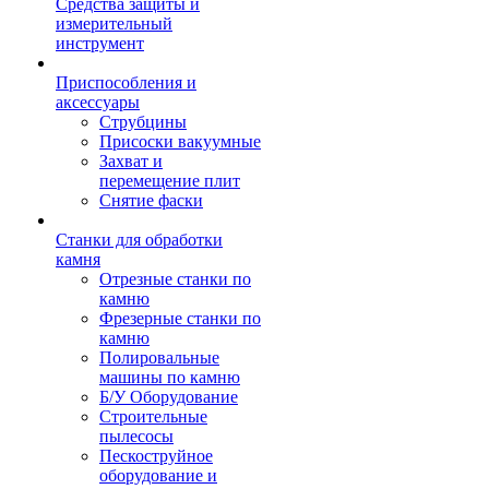
Средства защиты и
измерительный
инструмент
Приспособления и
аксессуары
Струбцины
Присоски вакуумные
Захват и
перемещение плит
Снятие фаски
Станки для обработки
камня
Отрезные станки по
камню
Фрезерные станки по
камню
Полировальные
машины по камню
Б/У Оборудование
Строительные
пылесосы
Пескоструйное
оборудование и