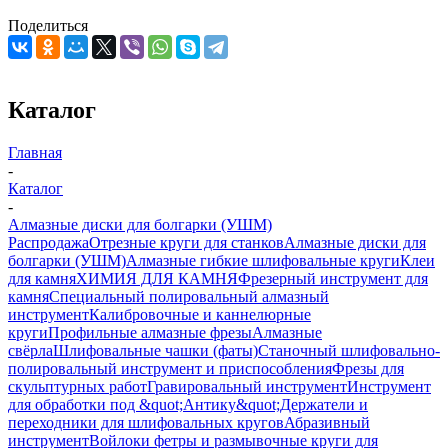
Поделиться
Каталог
Главная
-
Каталог
-
Алмазные диски для болгарки (УШМ)
Распродажа
Отрезные круги для станков
Алмазные диски для
болгарки (УШМ)
Алмазные гибкие шлифовальные круги
Клеи
для камня
ХИМИЯ ДЛЯ КАМНЯ
Фрезерный инструмент для
камня
Специальный полировальный алмазный
инструмент
Калибровочные и каннелюрные
круги
Профильные алмазные фрезы
Алмазные
свёрла
Шлифовальные чашки (фаты)
Станочный шлифовально-
полировальный инструмент и приспособления
Фрезы для
скульптурных работ
Гравировальный инструмент
Инструмент
для обработки под &quot;Антику&quot;
Держатели и
переходники для шлифовальных кругов
Абразивный
инструмент
Войлоки фетры и размывочные круги для