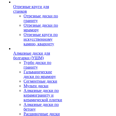
Отрезные круги для
станков
Отрезные диски по
граниту
Отрезные диски по
мрамору
Отрезные круги по
искусственному
камню, кварциту
Алмазные диски для
болгарки (УШМ)
Турбо диски по
граниту
Гальванические
диски по мрамору
Сегментные диски
Мульти диски
Алмазные диски по
керамограниту и
керамической плитки
Алмазные диски по
бетону
Расшивочные диски