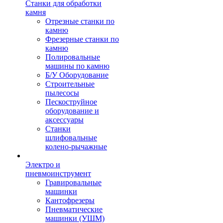
Станки для обработки
камня
Отрезные станки по
камню
Фрезерные станки по
камню
Полировальные
машины по камню
Б/У Оборудование
Строительные
пылесосы
Пескоструйное
оборудование и
аксессуары
Станки
шлифовальные
колено-рычажные
Электро и
пневмоинструмент
Гравировальные
машинки
Кантофрезеры
Пневматические
машинки (УШМ)