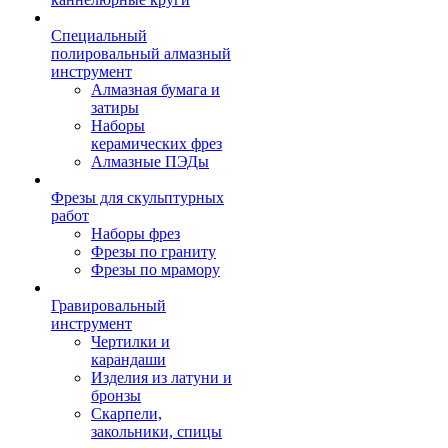
Специальный
полировальный алмазный
инструмент
Алмазная бумага и
затиры
Наборы
керамических фрез
Алмазные ПЭДы
Фрезы для скульптурных
работ
Наборы фрез
Фрезы по граниту
Фрезы по мрамору
Гравировальный
инструмент
Чертилки и
карандаши
Изделия из латуни и
бронзы
Скарпели,
закольники, спицы