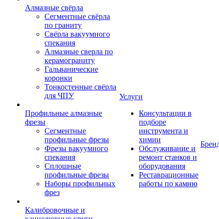
Алмазные свёрла
Сегментные свёрла
по граниту
Свёрла вакуумного
спекания
Алмазные сверла по
керамограниту
Гальванические
коронки
Тонкостенные свёрла
для ЧПУ
Услуги
Профильные алмазные
Консультации в
фрезы
подборе
Сегментные
инструмента и
профильные фрезы
химии
Брен
Фрезы вакуумного
Обслуживание и
спекания
ремонт станков и
Сплошные
оборудования
профильные фрезы
Реставрационные
Наборы профильных
работы по камню
фрез
Калибровочные и
каннелюрные круги