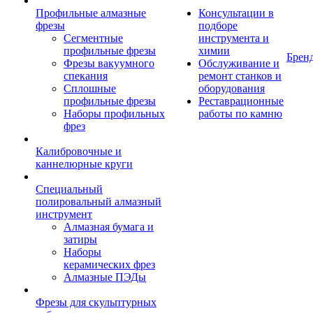
Профильные алмазные
Консультации в
фрезы
подборе
Сегментные
инструмента и
профильные фрезы
химии
Брен
Фрезы вакуумного
Обслуживание и
спекания
ремонт станков и
Сплошные
оборудования
профильные фрезы
Реставрационные
Наборы профильных
работы по камню
фрез
Калибровочные и
каннелюрные круги
Специальный
полировальный алмазный
инструмент
Алмазная бумага и
затиры
Наборы
керамических фрез
Алмазные ПЭДы
Фрезы для скульптурных