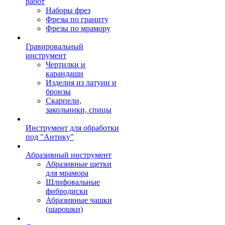
работ
Наборы фрез
Фрезы по граниту
Фрезы по мрамору
Гравировальный
инструмент
Чертилки и
карандаши
Изделия из латуни и
бронзы
Скарпели,
закольники, спицы
Инструмент для обработки
под "Антику"
Абразивный инструмент
Абразивные щетки
для мрамора
Шлифовальные
фибродиски
Абразивные чашки
(шарошки)