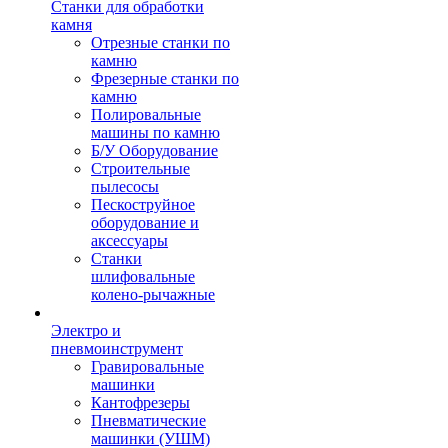
Станки для обработки
камня
Отрезные станки по
камню
Фрезерные станки по
камню
Полировальные
машины по камню
Б/У Оборудование
Строительные
пылесосы
Пескоструйное
оборудование и
аксессуары
Станки
шлифовальные
колено-рычажные
Электро и
пневмоинструмент
Гравировальные
машинки
Кантофрезеры
Пневматические
машинки (УШМ)