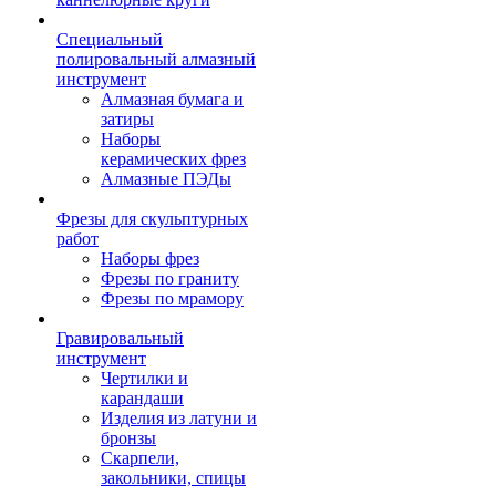
Специальный
полировальный алмазный
инструмент
Алмазная бумага и
затиры
Наборы
керамических фрез
Алмазные ПЭДы
Фрезы для скульптурных
работ
Наборы фрез
Фрезы по граниту
Фрезы по мрамору
Гравировальный
инструмент
Чертилки и
карандаши
Изделия из латуни и
бронзы
Скарпели,
закольники, спицы