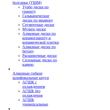
болгарки (УШМ)
Турбо диски по
граниту
Гальванические
диски по мрамору
Сегментные диски
Мульти диски
Алмазные диски по
керамограниту и
керамической плитки
Алмазные диски по
бетону
Расшивочные диски
Сплошные диски по
камню
Алмазные гибкие
шлифовальные круги
АГШК с
охлаждением
АГШК без
охлаждения
АГШК
универсальные