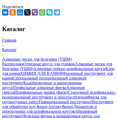
Поделиться
Каталог
Главная
-
Каталог
-
Алмазные диски для болгарки (УШМ)
Распродажа
Отрезные круги для станков
Алмазные диски для
болгарки (УШМ)
Алмазные гибкие шлифовальные круги
Клеи
для камня
ХИМИЯ ДЛЯ КАМНЯ
Фрезерный инструмент для
камня
Специальный полировальный алмазный
инструмент
Калибровочные и каннелюрные
круги
Профильные алмазные фрезы
Алмазные
свёрла
Шлифовальные чашки (фаты)
Станочный шлифовально-
полировальный инструмент и приспособления
Фрезы для
скульптурных работ
Гравировальный инструмент
Инструмент
для обработки под &quot;Антику&quot;
Держатели и
переходники для шлифовальных кругов
Абразивный
инструмент
Войлоки фетры и размывочные круги для