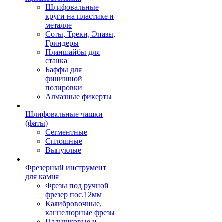
Шлифовальные
круги на пластике и
металле
Соты, Треки, Эпазы,
Гриндеры
Планшайбы для
станка
Баффы для
финишной
полировки
Алмазные фикерты
Шлифовальные чашки
(фаты)
Сегментные
Сплошные
Выпуклые
Фрезерный инструмент
для камня
Фрезы под ручной
фрезер пос.12мм
Калибровочные,
каннелюрные фрезы
Пальчиковые и