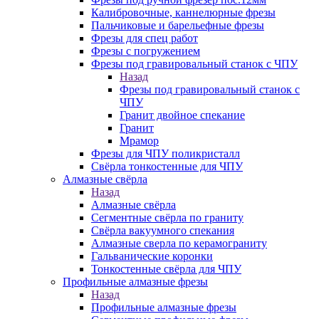
Калибровочные, каннелюрные фрезы
Пальчиковые и барельефные фрезы
Фрезы для спец работ
Фрезы с погружением
Фрезы под гравировальный станок с ЧПУ
Назад
Фрезы под гравировальный станок с
ЧПУ
Гранит двойное спекание
Гранит
Мрамор
Фрезы для ЧПУ поликристалл
Свёрла тонкостенные для ЧПУ
Алмазные свёрла
Назад
Алмазные свёрла
Сегментные свёрла по граниту
Свёрла вакуумного спекания
Алмазные сверла по керамограниту
Гальванические коронки
Тонкостенные свёрла для ЧПУ
Профильные алмазные фрезы
Назад
Профильные алмазные фрезы