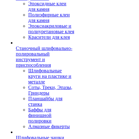
Эпоксидные клеи
для камня
Полиэфирные клеи
для камня
Эпоксиакриловые и
полиуретановые клея
Красители для клея
Станочный шлифовально-
полировальный
инструмент и
приспособления
Шлифовальные
круги на пластике и
металле
Соты, Треки, Эпазы,
Гриндеры
Планшайбы для
станка
Баффы для
финишной
полировки
Алмазные фикерты
Шлифовальные чашки