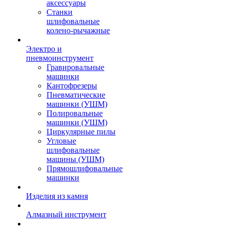
аксессуары
Станки
шлифовальные
колено-рычажные
Электро и
пневмоинструмент
Гравировальные
машинки
Кантофрезеры
Пневматические
машинки (УШМ)
Полировальные
машинки (УШМ)
Циркулярные пилы
Угловые
шлифовальные
машины (УШМ)
Прямошлифовальные
машинки
Изделия из камня
Алмазный инструмент