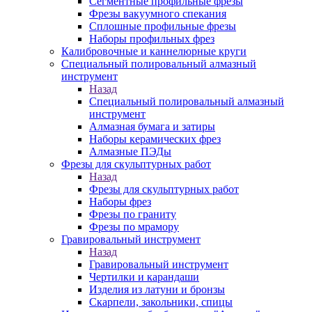
Сегментные профильные фрезы
Фрезы вакуумного спекания
Сплошные профильные фрезы
Наборы профильных фрез
Калибровочные и каннелюрные круги
Специальный полировальный алмазный
инструмент
Назад
Специальный полировальный алмазный
инструмент
Алмазная бумага и затиры
Наборы керамических фрез
Алмазные ПЭДы
Фрезы для скульптурных работ
Назад
Фрезы для скульптурных работ
Наборы фрез
Фрезы по граниту
Фрезы по мрамору
Гравировальный инструмент
Назад
Гравировальный инструмент
Чертилки и карандаши
Изделия из латуни и бронзы
Скарпели, закольники, спицы