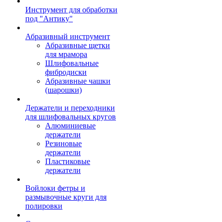
Инструмент для обработки
под "Антику"
Абразивный инструмент
Абразивные щетки
для мрамора
Шлифовальные
фибродиски
Абразивные чашки
(шарошки)
Держатели и переходники
для шлифовальных кругов
Алюминиевые
держатели
Резиновые
держатели
Пластиковые
держатели
Войлоки фетры и
размывочные круги для
полировки