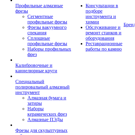
Профильные алмазные
Консультации в
фрезы
подборе
Сегментные
инструмента и
профильные фрезы
химии
Брен
Фрезы вакуумного
Обслуживание и
спекания
ремонт станков и
Сплошные
оборудования
профильные фрезы
Реставрационные
Наборы профильных
работы по камню
фрез
Калибровочные и
каннелюрные круги
Специальный
полировальный алмазный
инструмент
Алмазная бумага и
затиры
Наборы
керамических фрез
Алмазные ПЭДы
Фрезы для скульптурных