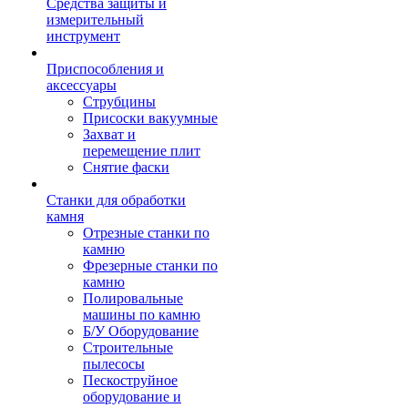
Средства защиты и
измерительный
инструмент
Приспособления и
аксессуары
Струбцины
Присоски вакуумные
Захват и
перемещение плит
Снятие фаски
Станки для обработки
камня
Отрезные станки по
камню
Фрезерные станки по
камню
Полировальные
машины по камню
Б/У Оборудование
Строительные
пылесосы
Пескоструйное
оборудование и