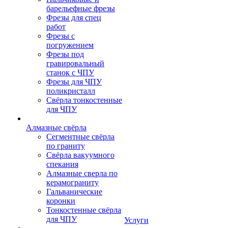
барельефные фрезы
Фрезы для спец
работ
Фрезы с
погружением
Фрезы под
гравировальный
станок с ЧПУ
Фрезы для ЧПУ
поликристалл
Свёрла тонкостенные
для ЧПУ
Алмазные свёрла
Сегментные свёрла
по граниту
Свёрла вакуумного
спекания
Алмазные сверла по
керамограниту
Гальванические
коронки
Тонкостенные свёрла
для ЧПУ
Услуги