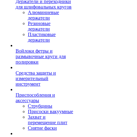
Держатели и переходники
для шлифовальных кругов
Алюминиевые
держатели
Резиновые
держатели
Пластиковые
держатели
Войлоки фетры и
размывочные круги для
полировки
Средства защиты и
измерительный
инструмент
Приспособления и
аксессуары
Струбцины
Присоски вакуумные
Захват и
перемещение плит
Снятие фаски