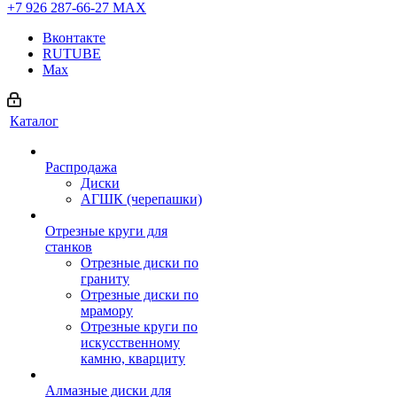
+7 926 287-66-27
МАХ
Вконтакте
RUTUBE
Max
Каталог
Распродажа
Диски
АГШК (черепашки)
Отрезные круги для
станков
Отрезные диски по
граниту
Отрезные диски по
мрамору
Отрезные круги по
искусственному
камню, кварциту
Алмазные диски для