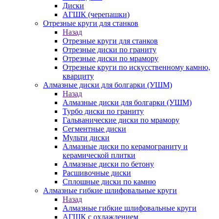
Диски
АГШК (черепашки)
Отрезные круги для станков
Назад
Отрезные круги для станков
Отрезные диски по граниту
Отрезные диски по мрамору
Отрезные круги по искусственному камню,
кварциту
Алмазные диски для болгарки (УШМ)
Назад
Алмазные диски для болгарки (УШМ)
Турбо диски по граниту
Гальванические диски по мрамору
Сегментные диски
Мульти диски
Алмазные диски по керамограниту и
керамической плитки
Алмазные диски по бетону
Расшивочные диски
Сплошные диски по камню
Алмазные гибкие шлифовальные круги
Назад
Алмазные гибкие шлифовальные круги
АГШК с охлаждением