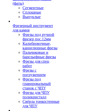
(фаты)
Сегментные
Сплошные
Выпуклые
Фрезерный инструмент
для камня
Фрезы под ручной
фрезер пос.12мм
Калибровочные,
каннелюрные фрезы
Пальчиковые и
барельефные фрезы
Фрезы для спец
работ
Фрезы с
погружением
Фрезы под
гравировальный
станок с ЧПУ
Фрезы для ЧПУ
поликристалл
Свёрла тонкостенные
для ЧПУ