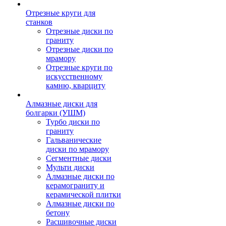
Отрезные круги для
станков
Отрезные диски по
граниту
Отрезные диски по
мрамору
Отрезные круги по
искусственному
камню, кварциту
Алмазные диски для
болгарки (УШМ)
Турбо диски по
граниту
Гальванические
диски по мрамору
Сегментные диски
Мульти диски
Алмазные диски по
керамограниту и
керамической плитки
Алмазные диски по
бетону
Расшивочные диски