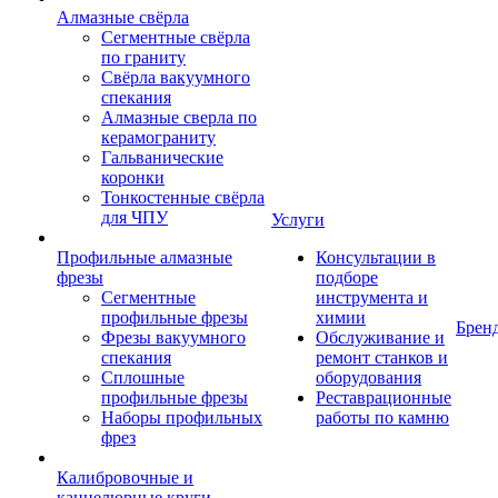
Алмазные свёрла
Сегментные свёрла
по граниту
Свёрла вакуумного
спекания
Алмазные сверла по
керамограниту
Гальванические
коронки
Тонкостенные свёрла
для ЧПУ
Услуги
Профильные алмазные
Консультации в
фрезы
подборе
Сегментные
инструмента и
профильные фрезы
химии
Брен
Фрезы вакуумного
Обслуживание и
спекания
ремонт станков и
Сплошные
оборудования
профильные фрезы
Реставрационные
Наборы профильных
работы по камню
фрез
Калибровочные и
каннелюрные круги