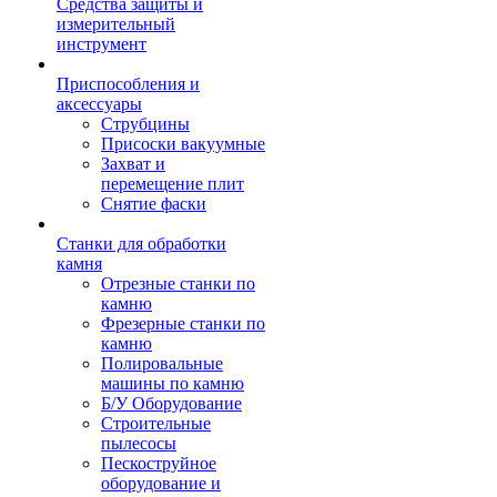
Средства защиты и
измерительный
инструмент
Приспособления и
аксессуары
Струбцины
Присоски вакуумные
Захват и
перемещение плит
Снятие фаски
Станки для обработки
камня
Отрезные станки по
камню
Фрезерные станки по
камню
Полировальные
машины по камню
Б/У Оборудование
Строительные
пылесосы
Пескоструйное
оборудование и