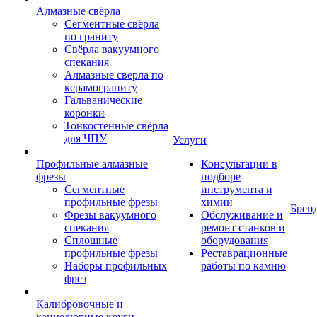
Алмазные свёрла
Сегментные свёрла
по граниту
Свёрла вакуумного
спекания
Алмазные сверла по
керамограниту
Гальванические
коронки
Тонкостенные свёрла
для ЧПУ
Услуги
Профильные алмазные
Консультации в
фрезы
подборе
Сегментные
инструмента и
профильные фрезы
химии
Брен
Фрезы вакуумного
Обслуживание и
спекания
ремонт станков и
Сплошные
оборудования
профильные фрезы
Реставрационные
Наборы профильных
работы по камню
фрез
Калибровочные и
каннелюрные круги