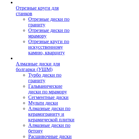
Отрезные круги для
станков
Отрезные диски по
граниту
Отрезные диски по
мрамору
Отрезные круги по
искусственному
камню, кварциту
Алмазные диски для
болгарки (УШМ)
Турбо диски по
граниту
Гальванические
диски по мрамору
Сегментные диски
Мульти диски
Алмазные диски по
керамограниту и
керамической плитки
Алмазные диски по
бетону
Расшивочные диски