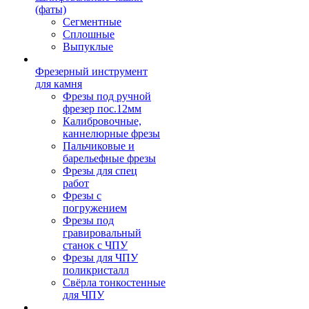
(фаты)
Сегментные
Сплошные
Выпуклые
Фрезерный инструмент
для камня
Фрезы под ручной
фрезер пос.12мм
Калибровочные,
каннелюрные фрезы
Пальчиковые и
барельефные фрезы
Фрезы для спец
работ
Фрезы с
погружением
Фрезы под
гравировальный
станок с ЧПУ
Фрезы для ЧПУ
поликристалл
Свёрла тонкостенные
для ЧПУ