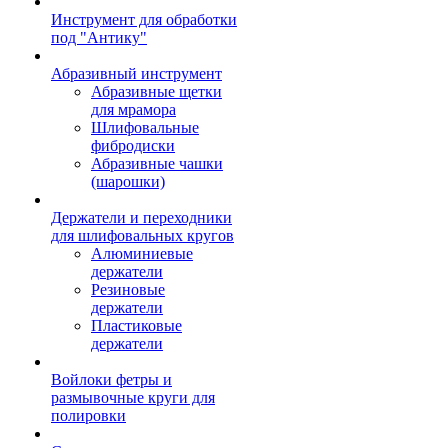
Инструмент для обработки
под "Антику"
Абразивный инструмент
Абразивные щетки
для мрамора
Шлифовальные
фибродиски
Абразивные чашки
(шарошки)
Держатели и переходники
для шлифовальных кругов
Алюминиевые
держатели
Резиновые
держатели
Пластиковые
держатели
Войлоки фетры и
размывочные круги для
полировки