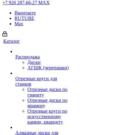
+7 926 287-66-27
МАХ
Вконтакте
RUTUBE
Max
Каталог
Распродажа
Диски
АГШК (черепашки)
Отрезные круги для
станков
Отрезные диски по
граниту
Отрезные диски по
мрамору
Отрезные круги по
искусственному
камню, кварциту
Алмазные диски для