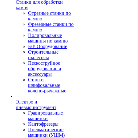
Станки для обработки
камня
Отрезные станки по
камню
Фрезерные станки по
камню
Полировальные
машины по камню
Б/У Оборудование
Строительные
пылесосы
Пескоструйное
оборудование и
аксессуары
Станки
шлифовальные
колено-рычажные
Электро и
пневмоинструмент
Гравировальные
машинки
Кантофрезеры
Пневматические
машинки (УШМ)