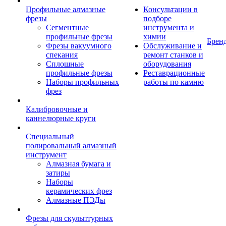
Профильные алмазные
Консультации в
фрезы
подборе
Сегментные
инструмента и
профильные фрезы
химии
Брен
Фрезы вакуумного
Обслуживание и
спекания
ремонт станков и
Сплошные
оборудования
профильные фрезы
Реставрационные
Наборы профильных
работы по камню
фрез
Калибровочные и
каннелюрные круги
Специальный
полировальный алмазный
инструмент
Алмазная бумага и
затиры
Наборы
керамических фрез
Алмазные ПЭДы
Фрезы для скульптурных