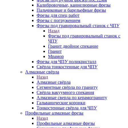
Калибровочные, каннелюрные фрезы
Пальчиковые и барельефные фрезы
Фрезы для спец работ
Фрезы с погружением
Фрезы под гравировальный станок с ЧПУ
Назад
Фрезы под гравировальный станок с
ЧПУ
Гранит двойное спекание
Гранит
Мрамор
Фрезы для ЧПУ поликристалл
Свёрла тонкостенные для ЧПУ
Алмазные свёрла
Назад
Алмазные свёрла
Сегментные свёрла по граниту
Свёрла вакуумного спекания
Алмазные сверла по керамограниту
Гальванические коронки
Тонкостенные свёрла для ЧПУ
Профильные алмазные фрезы
Назад
Профильные алмазные фрезы