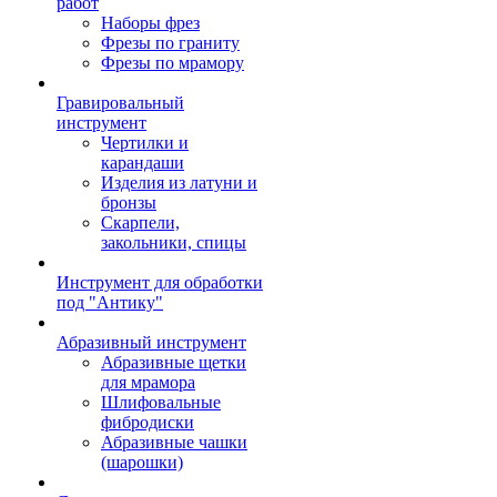
работ
Наборы фрез
Фрезы по граниту
Фрезы по мрамору
Гравировальный
инструмент
Чертилки и
карандаши
Изделия из латуни и
бронзы
Скарпели,
закольники, спицы
Инструмент для обработки
под "Антику"
Абразивный инструмент
Абразивные щетки
для мрамора
Шлифовальные
фибродиски
Абразивные чашки
(шарошки)