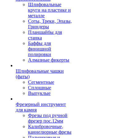
Шлифовальные
круги на пластике и
металле
Соты, Треки, Эпазы,
Гриндеры
Планшайбы для
станка
Баффы для
финишной
полировки
Алмазные фикерты
Шлифовальные чашки
(фаты)
Сегментные
Сплошные
Выпуклые
Фрезерный инструмент
для камня
Фрезы под ручной
фрезер пос.12мм
Калибровочные,
каннелюрные фрезы
Пальчиковые и