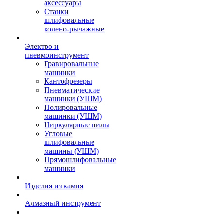
аксессуары
Станки
шлифовальные
колено-рычажные
Электро и
пневмоинструмент
Гравировальные
машинки
Кантофрезеры
Пневматические
машинки (УШМ)
Полировальные
машинки (УШМ)
Циркулярные пилы
Угловые
шлифовальные
машины (УШМ)
Прямошлифовальные
машинки
Изделия из камня
Алмазный инструмент