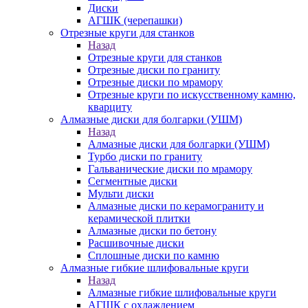
Диски
АГШК (черепашки)
Отрезные круги для станков
Назад
Отрезные круги для станков
Отрезные диски по граниту
Отрезные диски по мрамору
Отрезные круги по искусственному камню,
кварциту
Алмазные диски для болгарки (УШМ)
Назад
Алмазные диски для болгарки (УШМ)
Турбо диски по граниту
Гальванические диски по мрамору
Сегментные диски
Мульти диски
Алмазные диски по керамограниту и
керамической плитки
Алмазные диски по бетону
Расшивочные диски
Сплошные диски по камню
Алмазные гибкие шлифовальные круги
Назад
Алмазные гибкие шлифовальные круги
АГШК с охлаждением