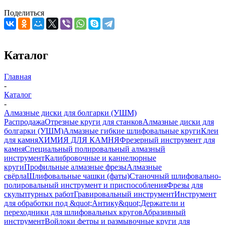
Поделиться
Каталог
Главная
-
Каталог
-
Алмазные диски для болгарки (УШМ)
Распродажа
Отрезные круги для станков
Алмазные диски для
болгарки (УШМ)
Алмазные гибкие шлифовальные круги
Клеи
для камня
ХИМИЯ ДЛЯ КАМНЯ
Фрезерный инструмент для
камня
Специальный полировальный алмазный
инструмент
Калибровочные и каннелюрные
круги
Профильные алмазные фрезы
Алмазные
свёрла
Шлифовальные чашки (фаты)
Станочный шлифовально-
полировальный инструмент и приспособления
Фрезы для
скульптурных работ
Гравировальный инструмент
Инструмент
для обработки под &quot;Антику&quot;
Держатели и
переходники для шлифовальных кругов
Абразивный
инструмент
Войлоки фетры и размывочные круги для