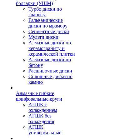
болгарки (УШМ)
Турбо диски по
граниту
Гальванические
диски по мрамору
Сегментные диски
Мульти диски
Алмазные диски по
керамограниту и
керамической плитки
Алмазные диски по
бетону
Расшивочные диски
Сплошные диски по
камню
Алмазные гибкие
шлифовальные круги
АГШК с
охлаждением
АГШК без
охлаждения
АГШК
универсальные