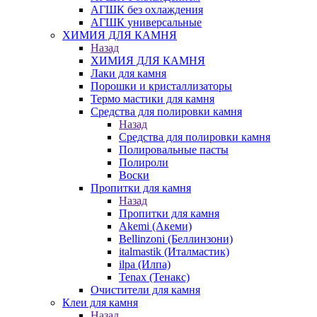
АГШК без охлаждения
АГШК универсальные
ХИМИЯ ДЛЯ КАМНЯ
Назад
ХИМИЯ ДЛЯ КАМНЯ
Лаки для камня
Порошки и кристаллизаторы
Термо мастики для камня
Средства для полировки камня
Назад
Средства для полировки камня
Полировальные пасты
Полироли
Воски
Пропитки для камня
Назад
Пропитки для камня
Akemi (Акеми)
Bellinzoni (Беллинзони)
italmastik (Италмастик)
ilpa (Илпа)
Tenax (Тенакс)
Очистители для камня
Клеи для камня
Назад