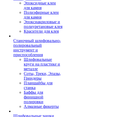
Эпоксидные клеи
для камня
Полиэфирные клеи
для камня
Эпоксиакриловые и
полиуретановые клея
Красители для клея
Станочный шлифовально-
полировальный
инструмент и
приспособления
Шлифовальные
круги на пластике и
металле
Соты, Треки, Эпазы,
Гриндеры
Планшайбы для
станка
Баффы для
финишной
полировки
Алмазные фикерты
Шлифовальные чашки