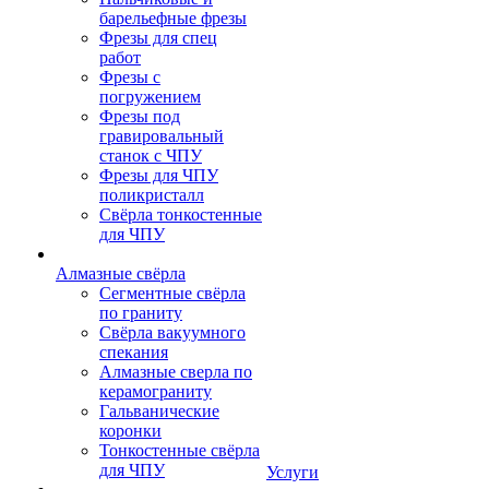
барельефные фрезы
Фрезы для спец
работ
Фрезы с
погружением
Фрезы под
гравировальный
станок с ЧПУ
Фрезы для ЧПУ
поликристалл
Свёрла тонкостенные
для ЧПУ
Алмазные свёрла
Сегментные свёрла
по граниту
Свёрла вакуумного
спекания
Алмазные сверла по
керамограниту
Гальванические
коронки
Тонкостенные свёрла
для ЧПУ
Услуги