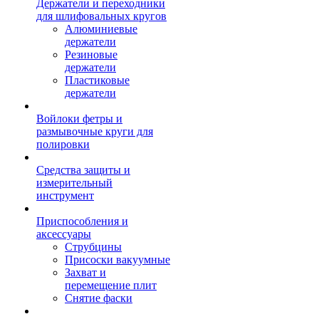
Держатели и переходники
для шлифовальных кругов
Алюминиевые
держатели
Резиновые
держатели
Пластиковые
держатели
Войлоки фетры и
размывочные круги для
полировки
Средства защиты и
измерительный
инструмент
Приспособления и
аксессуары
Струбцины
Присоски вакуумные
Захват и
перемещение плит
Снятие фаски