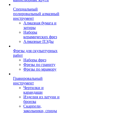
Специальный
полировальный алмазный
инструмент
Алмазная бумага и
затиры
Наборы
керамических фрез
Алмазные ПЭДы
Фрезы для скульптурных
работ
Наборы фрез
Фрезы по граниту
Фрезы по мрамору
Гравировальный
инструмент
Чертилки и
карандаши
Изделия из латуни и
бронзы
Скарпели,
закольники, спицы