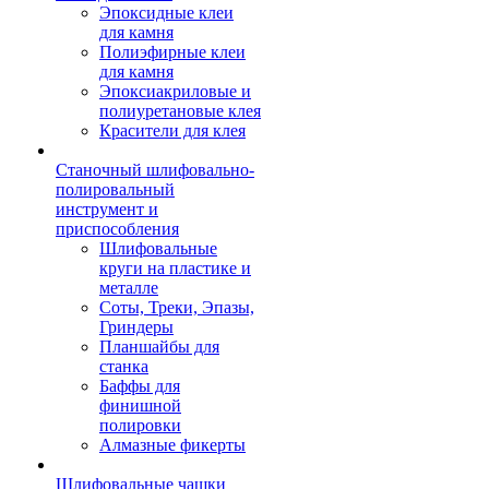
Эпоксидные клеи
для камня
Полиэфирные клеи
для камня
Эпоксиакриловые и
полиуретановые клея
Красители для клея
Станочный шлифовально-
полировальный
инструмент и
приспособления
Шлифовальные
круги на пластике и
металле
Соты, Треки, Эпазы,
Гриндеры
Планшайбы для
станка
Баффы для
финишной
полировки
Алмазные фикерты
Шлифовальные чашки