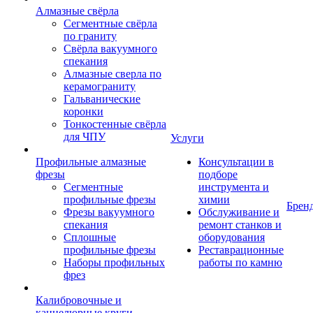
Алмазные свёрла
Сегментные свёрла
по граниту
Свёрла вакуумного
спекания
Алмазные сверла по
керамограниту
Гальванические
коронки
Тонкостенные свёрла
для ЧПУ
Услуги
Профильные алмазные
Консультации в
фрезы
подборе
Сегментные
инструмента и
профильные фрезы
химии
Брен
Фрезы вакуумного
Обслуживание и
спекания
ремонт станков и
Сплошные
оборудования
профильные фрезы
Реставрационные
Наборы профильных
работы по камню
фрез
Калибровочные и
каннелюрные круги