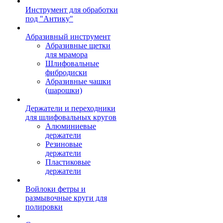
Инструмент для обработки
под "Антику"
Абразивный инструмент
Абразивные щетки
для мрамора
Шлифовальные
фибродиски
Абразивные чашки
(шарошки)
Держатели и переходники
для шлифовальных кругов
Алюминиевые
держатели
Резиновые
держатели
Пластиковые
держатели
Войлоки фетры и
размывочные круги для
полировки