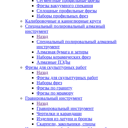
Сегментные профильные фрезы
Фрезы вакуумного спекания
Сплошные профильные фрезы
Наборы профильных фрез
Калибровочные и каннелюрные круги
Специальный полировальный алмазный
инструмент
Назад
Специальный полировальный алмазный
инструмент
Алмазная бумага и затиры
Наборы керамических фрез
Алмазные ПЭДы
Фрезы для скульптурных работ
Назад
Фрезы для скульптурных работ
Наборы фрез
Фрезы по граниту
Фрезы по мрамору
Гравировальный инструмент
Назад
Гравировальный инструмент
Чертилки и карандаши
Изделия из латуни и бронзы
Скарпели, закольники, спицы