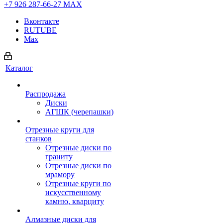
+7 926 287-66-27
МАХ
Вконтакте
RUTUBE
Max
Каталог
Распродажа
Диски
АГШК (черепашки)
Отрезные круги для
станков
Отрезные диски по
граниту
Отрезные диски по
мрамору
Отрезные круги по
искусственному
камню, кварциту
Алмазные диски для