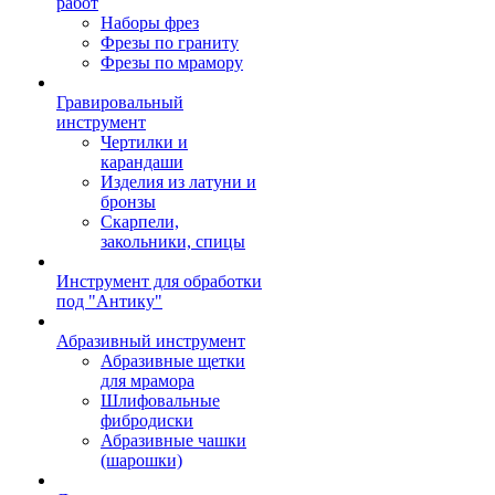
работ
Наборы фрез
Фрезы по граниту
Фрезы по мрамору
Гравировальный
инструмент
Чертилки и
карандаши
Изделия из латуни и
бронзы
Скарпели,
закольники, спицы
Инструмент для обработки
под "Антику"
Абразивный инструмент
Абразивные щетки
для мрамора
Шлифовальные
фибродиски
Абразивные чашки
(шарошки)