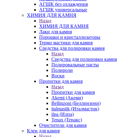
АГШК без охлаждения
АГШК универсальные
ХИМИЯ ДЛЯ КАМНЯ
Назад
ХИМИЯ ДЛЯ КАМНЯ
Лаки для камня
Порошки и кристаллизаторы
Термо мастики для камня
Средства для полировки камня
Назад
Средства для полировки камня
Полировальные пасты
Полироли
Воски
Пропитки для камня
Назад
Пропитки для камня
Akemi (Акеми)
Bellinzoni (Беллинзони)
italmastik (Италмастик)
ilpa (Илпа)
Tenax (Тенакс)
Очистители для камня
Клеи для камня
Назад