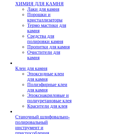
ХИМИЯ ДЛЯ КАМНЯ
Лаки для камня
Порошки и
кристаллизаторы
Термо мастики для
камня
Средства для
полировки камня
Пропитки для камня
Очистители для
камня
Клеи для камня
Эпоксидные клеи
для камня
Полиэфирные клеи
для камня
Эпоксиакриловые и
полиуретановые клея
Красители для клея
Станочный шлифовально-
полировальный
инструмент и
приспособления