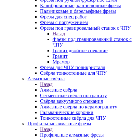
Калибровочные, каннелюрные фрезы
Пальчиковые и барельефные фрезы
Фрезы для спец работ
Фрезы с погружением
Фрезы под гравировальный станок с ЧПУ
Назад
Фрезы под гравировальный станок с
ЧПУ
Гранит двойное спекание
Гранит
Мрамор
Фрезы для ЧПУ поликристалл
Свёрла тонкостенные для ЧПУ
Алмазные свёрла
Назад
Алмазные свёрла
Сегментные свёрла по граниту
Свёрла вакуумного спекания
Алмазные сверла по керамограниту
Гальванические коронки
Тонкостенные свёрла для ЧПУ
Профильные алмазные фрезы
Назад
Профильные алмазные фрезы