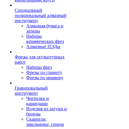
Специальный
полировальный алмазный
инструмент
Алмазная бумага и
затиры
Наборы
керамических фрез
Алмазные ПЭДы
Фрезы для скульптурных
работ
Наборы фрез
Фрезы по граниту
Фрезы по мрамору
Гравировальный
инструмент
Чертилки и
карандаши
Изделия из латуни и
бронзы
Скарпели,
закольники, спицы