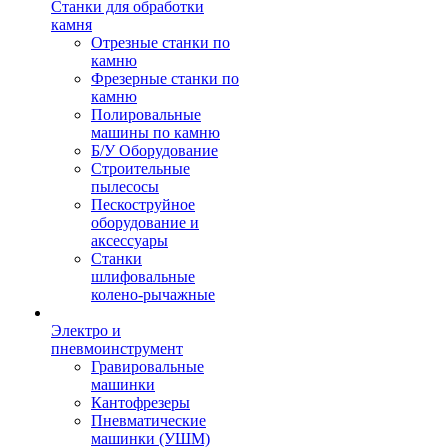
Станки для обработки
камня
Отрезные станки по
камню
Фрезерные станки по
камню
Полировальные
машины по камню
Б/У Оборудование
Строительные
пылесосы
Пескоструйное
оборудование и
аксессуары
Станки
шлифовальные
колено-рычажные
Электро и
пневмоинструмент
Гравировальные
машинки
Кантофрезеры
Пневматические
машинки (УШМ)