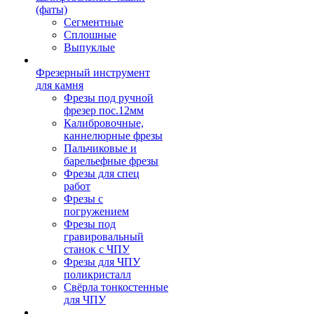
(фаты)
Сегментные
Сплошные
Выпуклые
Фрезерный инструмент
для камня
Фрезы под ручной
фрезер пос.12мм
Калибровочные,
каннелюрные фрезы
Пальчиковые и
барельефные фрезы
Фрезы для спец
работ
Фрезы с
погружением
Фрезы под
гравировальный
станок с ЧПУ
Фрезы для ЧПУ
поликристалл
Свёрла тонкостенные
для ЧПУ