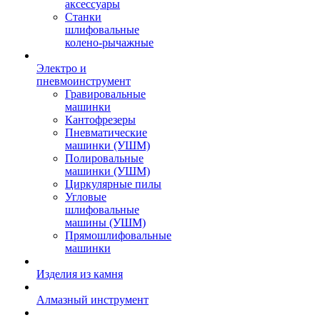
аксессуары
Станки
шлифовальные
колено-рычажные
Электро и
пневмоинструмент
Гравировальные
машинки
Кантофрезеры
Пневматические
машинки (УШМ)
Полировальные
машинки (УШМ)
Циркулярные пилы
Угловые
шлифовальные
машины (УШМ)
Прямошлифовальные
машинки
Изделия из камня
Алмазный инструмент