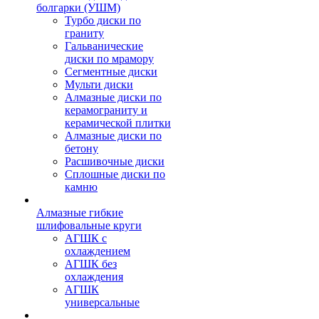
болгарки (УШМ)
Турбо диски по
граниту
Гальванические
диски по мрамору
Сегментные диски
Мульти диски
Алмазные диски по
керамограниту и
керамической плитки
Алмазные диски по
бетону
Расшивочные диски
Сплошные диски по
камню
Алмазные гибкие
шлифовальные круги
АГШК с
охлаждением
АГШК без
охлаждения
АГШК
универсальные