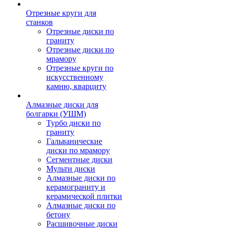
Отрезные круги для
станков
Отрезные диски по
граниту
Отрезные диски по
мрамору
Отрезные круги по
искусственному
камню, кварциту
Алмазные диски для
болгарки (УШМ)
Турбо диски по
граниту
Гальванические
диски по мрамору
Сегментные диски
Мульти диски
Алмазные диски по
керамограниту и
керамической плитки
Алмазные диски по
бетону
Расшивочные диски