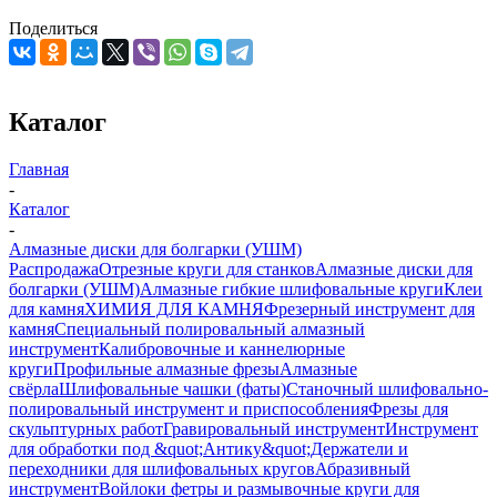
Поделиться
Каталог
Главная
-
Каталог
-
Алмазные диски для болгарки (УШМ)
Распродажа
Отрезные круги для станков
Алмазные диски для
болгарки (УШМ)
Алмазные гибкие шлифовальные круги
Клеи
для камня
ХИМИЯ ДЛЯ КАМНЯ
Фрезерный инструмент для
камня
Специальный полировальный алмазный
инструмент
Калибровочные и каннелюрные
круги
Профильные алмазные фрезы
Алмазные
свёрла
Шлифовальные чашки (фаты)
Станочный шлифовально-
полировальный инструмент и приспособления
Фрезы для
скульптурных работ
Гравировальный инструмент
Инструмент
для обработки под &quot;Антику&quot;
Держатели и
переходники для шлифовальных кругов
Абразивный
инструмент
Войлоки фетры и размывочные круги для