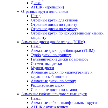
Диски
АГШК (черепашки)
Отрезные круги для станков
Назад
Отрезные круги для станков
Отрезные диски по граниту
Отрезные диски по мрамору
Отрезные круги по искусственному камню,
кварциту
Алмазные диски для болгарки (УШМ)
Назад
Алмазные диски для болгарки (УШМ)
Турбо диски по граниту
Гальванические диски по мрамору
Сегментные диски
Мульти диски
Алмазные диски по керамограниту и
керамической плитки
Алмазные диски по бетону
Расшивочные диски
Сплошные диски по камню
Алмазные гибкие шлифовальные круги
Назад
Алмазные гибкие шлифовальные круги
АГШК с охлаждением