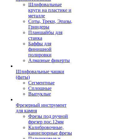
Шлифовальные
круги на пластике и
металле
Соты, Треки, Эпазы,
Гриндеры
Планшайбы для
станка
Баффы для
финишной
полировки
Алмазные фикерты
Шлифовальные чашки
(фаты)
Сегментные
Сплошные
Выпуклые
Фрезерный инструмент
для камня
Фрезы под ручной
фрезер пос.12мм
Калибровочные,
каннелюрные фрезы
Пальчиковые и