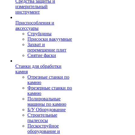
Средства защиты и
измерительный
инструмент
Приспособления и
аксессуары
Струбцины
Присоски вакуумные
Захват и
перемещение плит
Снятие фаски
Станки для обработки
камня
Отрезные станки по
камню
Фрезерные станки по
камню
Полировальные
машины по камню
Б/У Оборудование
Строительные
пылесосы
Пескоструйное
оборудование и