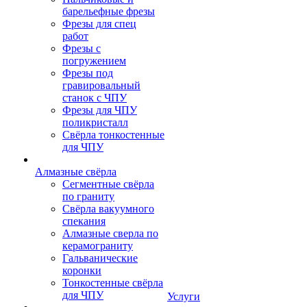
барельефные фрезы
Фрезы для спец
работ
Фрезы с
погружением
Фрезы под
гравировальный
станок с ЧПУ
Фрезы для ЧПУ
поликристалл
Свёрла тонкостенные
для ЧПУ
Алмазные свёрла
Сегментные свёрла
по граниту
Свёрла вакуумного
спекания
Алмазные сверла по
керамограниту
Гальванические
коронки
Тонкостенные свёрла
для ЧПУ
Услуги