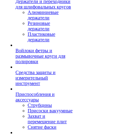
Держатели и переходники
для шлифовальных кругов
Алюминиевые
держатели
Резиновые
держатели
Пластиковые
держатели
Войлоки фетры и
размывочные круги для
полировки
Средства защиты и
измерительный
инструмент
Приспособления и
аксессуары
Струбцины
Присоски вакуумные
Захват и
перемещение плит
Снятие фаски