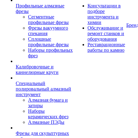
Профильные алмазные
Консультации в
фрезы
подборе
Сегментные
инструмента и
профильные фрезы
химии
Брен
Фрезы вакуумного
Обслуживание и
спекания
ремонт станков и
Сплошные
оборудования
профильные фрезы
Реставрационные
Наборы профильных
работы по камню
фрез
Калибровочные и
каннелюрные круги
Специальный
полировальный алмазный
инструмент
Алмазная бумага и
затиры
Наборы
керамических фрез
Алмазные ПЭДы
Фрезы для скульптурных