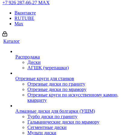
+7 926 287-66-27
МАХ
Вконтакте
RUTUBE
Max
Каталог
Распродажа
Диски
АГШК (черепашки)
Отрезные круги для станков
Отрезные диски по граниту
Отрезные диски по мрамору
Отрезные круги по искусственному камню,
кварциту
Алмазные диски для болгарки (УШМ)
Турбо диски по граниту
Гальванические диски по мрамору
Сегментные диски
Мульти диски