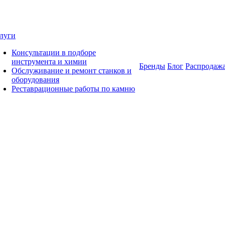
луги
Консультации в подборе
инструмента и химии
Бренды
Блог
Распродаж
Обслуживание и ремонт станков и
оборудования
Реставрационные работы по камню