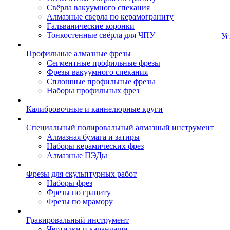
Свёрла вакуумного спекания
Алмазные сверла по керамограниту
Гальванические коронки
Тонкостенные свёрла для ЧПУ
Ус
Профильные алмазные фрезы
Сегментные профильные фрезы
Фрезы вакуумного спекания
Сплошные профильные фрезы
Наборы профильных фрез
Калибровочные и каннелюрные круги
Специальный полировальный алмазный инструмент
Алмазная бумага и затиры
Наборы керамических фрез
Алмазные ПЭДы
Фрезы для скульптурных работ
Наборы фрез
Фрезы по граниту
Фрезы по мрамору
Гравировальный инструмент
Чертилки и карандаши