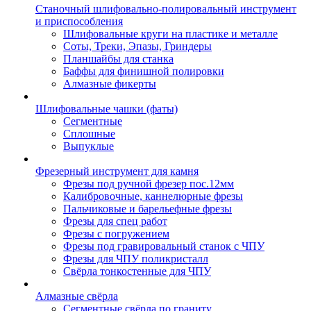
Станочный шлифовально-полировальный инструмент
и приспособления
Шлифовальные круги на пластике и металле
Соты, Треки, Эпазы, Гриндеры
Планшайбы для станка
Баффы для финишной полировки
Алмазные фикерты
Шлифовальные чашки (фаты)
Сегментные
Сплошные
Выпуклые
Фрезерный инструмент для камня
Фрезы под ручной фрезер пос.12мм
Калибровочные, каннелюрные фрезы
Пальчиковые и барельефные фрезы
Фрезы для спец работ
Фрезы с погружением
Фрезы под гравировальный станок с ЧПУ
Фрезы для ЧПУ поликристалл
Свёрла тонкостенные для ЧПУ
Алмазные свёрла
Сегментные свёрла по граниту