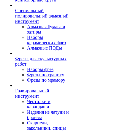
Специальный
полировальный алмазный
инструмент
Алмазная бумага и
затиры
Наборы
керамических фрез
Алмазные ПЭДы
Фрезы для скульптурных
работ
Наборы фрез
Фрезы по граниту
Фрезы по мрамору
Гравировальный
инструмент
Чертилки и
карандаши
Изделия из латуни и
бронзы
Скарпели,
закольники, спицы