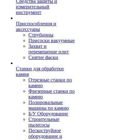
Средства защиты и
измерительный
инструмент
Приспособления и
аксессуары
Струбцины
Присоски вакуумные
Захват и
перемещение плит
Снятие фаски
Станки для обработки
камня
Отрезные станки по
камню
Фрезерные станки по
камню
Полировальные
машины по камню
Б/У Оборудование
Строительные
пылесосы
Пескоструйное
оборудование и