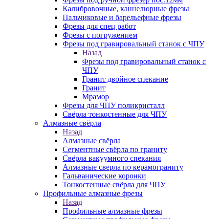
Калибровочные, каннелюрные фрезы
Пальчиковые и барельефные фрезы
Фрезы для спец работ
Фрезы с погружением
Фрезы под гравировальный станок с ЧПУ
Назад
Фрезы под гравировальный станок с
ЧПУ
Гранит двойное спекание
Гранит
Мрамор
Фрезы для ЧПУ поликристалл
Свёрла тонкостенные для ЧПУ
Алмазные свёрла
Назад
Алмазные свёрла
Сегментные свёрла по граниту
Свёрла вакуумного спекания
Алмазные сверла по керамограниту
Гальванические коронки
Тонкостенные свёрла для ЧПУ
Профильные алмазные фрезы
Назад
Профильные алмазные фрезы