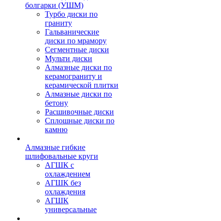
болгарки (УШМ)
Турбо диски по
граниту
Гальванические
диски по мрамору
Сегментные диски
Мульти диски
Алмазные диски по
керамограниту и
керамической плитки
Алмазные диски по
бетону
Расшивочные диски
Сплошные диски по
камню
Алмазные гибкие
шлифовальные круги
АГШК с
охлаждением
АГШК без
охлаждения
АГШК
универсальные