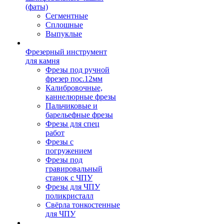
(фаты)
Сегментные
Сплошные
Выпуклые
Фрезерный инструмент
для камня
Фрезы под ручной
фрезер пос.12мм
Калибровочные,
каннелюрные фрезы
Пальчиковые и
барельефные фрезы
Фрезы для спец
работ
Фрезы с
погружением
Фрезы под
гравировальный
станок с ЧПУ
Фрезы для ЧПУ
поликристалл
Свёрла тонкостенные
для ЧПУ