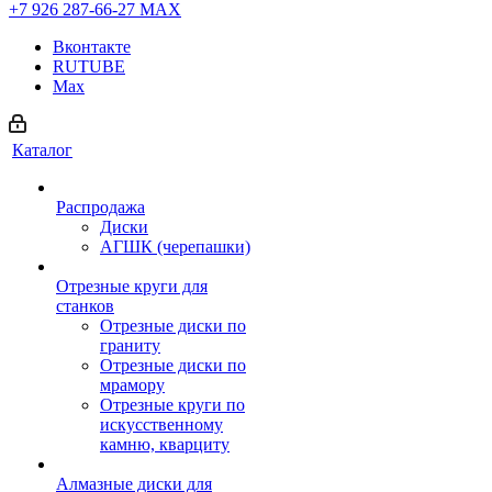
+7 926 287-66-27
МАХ
Вконтакте
RUTUBE
Max
Каталог
Распродажа
Диски
АГШК (черепашки)
Отрезные круги для
станков
Отрезные диски по
граниту
Отрезные диски по
мрамору
Отрезные круги по
искусственному
камню, кварциту
Алмазные диски для