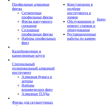
Профильные алмазные
Консультации в
фрезы
подборе
Сегментные
инструмента и
профильные фрезы
химии
Брен
Фрезы вакуумного
Обслуживание и
спекания
ремонт станков и
Сплошные
оборудования
профильные фрезы
Реставрационные
Наборы профильных
работы по камню
фрез
Калибровочные и
каннелюрные круги
Специальный
полировальный алмазный
инструмент
Алмазная бумага и
затиры
Наборы
керамических фрез
Алмазные ПЭДы
Фрезы для скульптурных