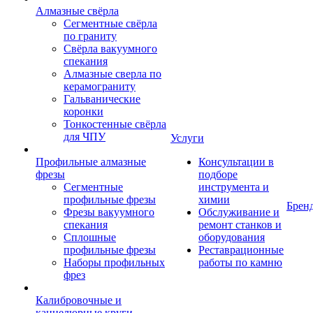
Алмазные свёрла
Сегментные свёрла
по граниту
Свёрла вакуумного
спекания
Алмазные сверла по
керамограниту
Гальванические
коронки
Тонкостенные свёрла
для ЧПУ
Услуги
Профильные алмазные
Консультации в
фрезы
подборе
Сегментные
инструмента и
профильные фрезы
химии
Брен
Фрезы вакуумного
Обслуживание и
спекания
ремонт станков и
Сплошные
оборудования
профильные фрезы
Реставрационные
Наборы профильных
работы по камню
фрез
Калибровочные и
каннелюрные круги