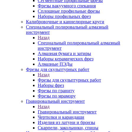
Сегментные профильные фрезы
Фрезы вакуумного спекания
Сплошные профильные фрезы
Наборы профильных фрез
Калибровочные и каннелюрные круги
Специальный полировальный алмазный
инструмент
Назад
Специальный полировальный алмазный
инструмент
Алмазная бумага и затиры
Наборы керамических фрез
Алмазные ПЭДы
Фрезы для скульптурных работ
Назад
Фрезы для скульптурных работ
Наборы фрез
Фрезы по граниту
Фрезы по мрамору
Гравировальный инструмент
Назад
Гравировальный инструмент
Чертилки и карандаши
Изделия из латуни и бронзы
Скарпели, закольники, спицы