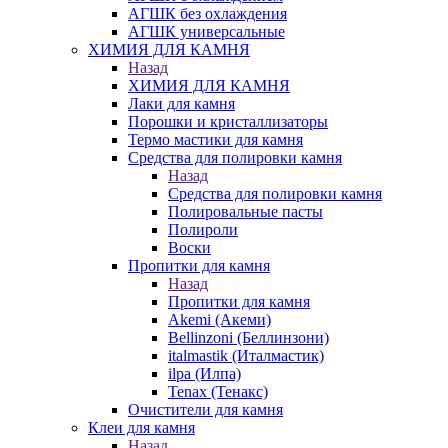
АГШК без охлаждения
АГШК универсальные
ХИМИЯ ДЛЯ КАМНЯ
Назад
ХИМИЯ ДЛЯ КАМНЯ
Лаки для камня
Порошки и кристаллизаторы
Термо мастики для камня
Средства для полировки камня
Назад
Средства для полировки камня
Полировальные пасты
Полироли
Воски
Пропитки для камня
Назад
Пропитки для камня
Akemi (Акеми)
Bellinzoni (Беллинзони)
italmastik (Италмастик)
ilpa (Илпа)
Tenax (Тенакс)
Очистители для камня
Клеи для камня
Назад