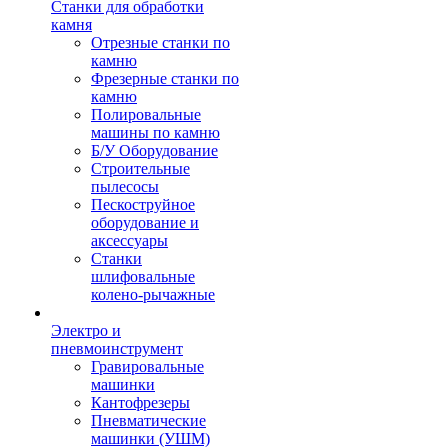
Станки для обработки
камня
Отрезные станки по
камню
Фрезерные станки по
камню
Полировальные
машины по камню
Б/У Оборудование
Строительные
пылесосы
Пескоструйное
оборудование и
аксессуары
Станки
шлифовальные
колено-рычажные
Электро и
пневмоинструмент
Гравировальные
машинки
Кантофрезеры
Пневматические
машинки (УШМ)