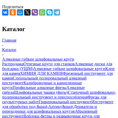
Поделиться
Каталог
Главная
-
Каталог
-
Алмазные гибкие шлифовальные круги
Распродажа
Отрезные круги для станков
Алмазные диски для
болгарки (УШМ)
Алмазные гибкие шлифовальные круги
Клеи
для камня
ХИМИЯ ДЛЯ КАМНЯ
Фрезерный инструмент для
камня
Специальный полировальный алмазный
инструмент
Калибровочные и каннелюрные
круги
Профильные алмазные фрезы
Алмазные
свёрла
Шлифовальные чашки (фаты)
Станочный шлифовально-
полировальный инструмент и приспособления
Фрезы для
скульптурных работ
Гравировальный инструмент
Инструмент
для обработки под &quot;Антику&quot;
Держатели и
переходники для шлифовальных кругов
Абразивный
инструмент
Войлоки фетры и размывочные круги для