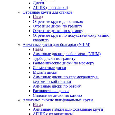
Диски
АГШК (черепашки)
Отрезные круги для станков
Назад
Отрезные круги для станков
Отрезные диски по граниту
Отрезные диски по мрамору
Отрезные круги по искусственному камню,
кварциту
Алмазные диски для болгарки (УШМ)
Назад
Алмазные диски для болгарки (УШМ)
Турбо диски по граниту
Гальванические диски по мрамору
Сегментные диски
Мульти диски
Алмазные диски по керамограниту и
керамической плитки
Алмазные диски по бетону
Расшивочные диски
Сплошные диски по камню
Алмазные гибкие шлифовальные круги
Назад
Алмазные гибкие шлифовальные круги
АГШК с охлаждением