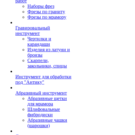
работ
Наборы фрез
Фрезы по граниту
Фрезы по мрамору
Гравировальный
инструмент
Чертилки и
карандаши
Изделия из латуни и
бронзы
Скарпели,
закольники, спицы
Инструмент для обработки
под "Антику"
Абразивный инструмент
Абразивные щетки
для мрамора
Шлифовальные
фибродиски
Абразивные чашки
(шарошки)