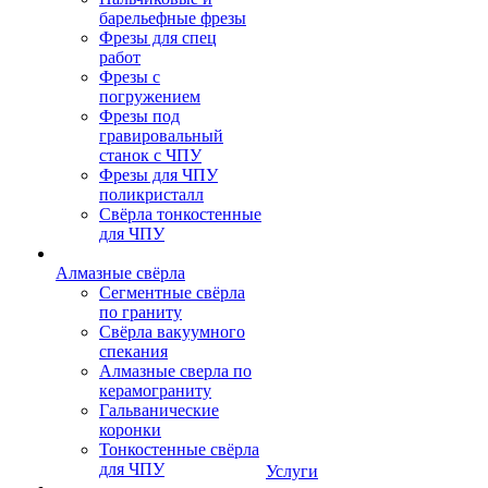
барельефные фрезы
Фрезы для спец
работ
Фрезы с
погружением
Фрезы под
гравировальный
станок с ЧПУ
Фрезы для ЧПУ
поликристалл
Свёрла тонкостенные
для ЧПУ
Алмазные свёрла
Сегментные свёрла
по граниту
Свёрла вакуумного
спекания
Алмазные сверла по
керамограниту
Гальванические
коронки
Тонкостенные свёрла
для ЧПУ
Услуги