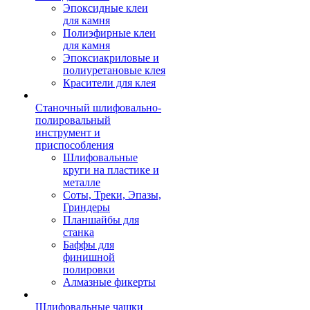
Эпоксидные клеи
для камня
Полиэфирные клеи
для камня
Эпоксиакриловые и
полиуретановые клея
Красители для клея
Станочный шлифовально-
полировальный
инструмент и
приспособления
Шлифовальные
круги на пластике и
металле
Соты, Треки, Эпазы,
Гриндеры
Планшайбы для
станка
Баффы для
финишной
полировки
Алмазные фикерты
Шлифовальные чашки