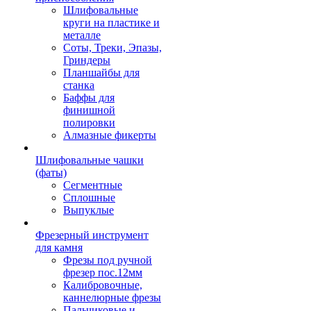
Шлифовальные
круги на пластике и
металле
Соты, Треки, Эпазы,
Гриндеры
Планшайбы для
станка
Баффы для
финишной
полировки
Алмазные фикерты
Шлифовальные чашки
(фаты)
Сегментные
Сплошные
Выпуклые
Фрезерный инструмент
для камня
Фрезы под ручной
фрезер пос.12мм
Калибровочные,
каннелюрные фрезы
Пальчиковые и