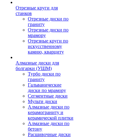
Отрезные круги для
станков
Отрезные диски по
граниту
Отрезные диски по
мрамору
Отрезные круги по
искусственному
камню, кварциту
Алмазные диски для
болгарки (УШМ)
Турбо диски по
граниту
Гальванические
диски по мрамору
Сегментные диски
Мульти диски
Алмазные диски по
керамограниту и
керамической плитки
Алмазные диски по
бетону
Расшивочные диски