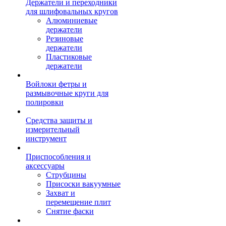
Держатели и переходники
для шлифовальных кругов
Алюминиевые
держатели
Резиновые
держатели
Пластиковые
держатели
Войлоки фетры и
размывочные круги для
полировки
Средства защиты и
измерительный
инструмент
Приспособления и
аксессуары
Струбцины
Присоски вакуумные
Захват и
перемещение плит
Снятие фаски