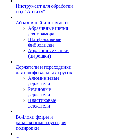
Инструмент для обработки
под "Антику"
Абразивный инструмент
Абразивные щетки
для мрамора
Шлифовальные
фибродиски
Абразивные чашки
(шарошки)
Держатели и переходники
для шлифовальных кругов
Алюминиевые
держатели
Резиновые
держатели
Пластиковые
держатели
Войлоки фетры и
размывочные круги для
полировки