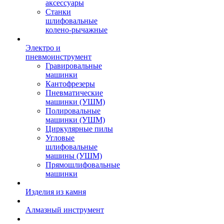
аксессуары
Станки
шлифовальные
колено-рычажные
Электро и
пневмоинструмент
Гравировальные
машинки
Кантофрезеры
Пневматические
машинки (УШМ)
Полировальные
машинки (УШМ)
Циркулярные пилы
Угловые
шлифовальные
машины (УШМ)
Прямошлифовальные
машинки
Изделия из камня
Алмазный инструмент