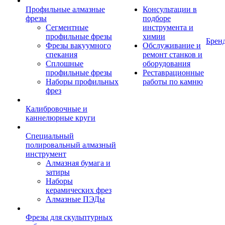
Профильные алмазные
Консультации в
фрезы
подборе
Сегментные
инструмента и
профильные фрезы
химии
Брен
Фрезы вакуумного
Обслуживание и
спекания
ремонт станков и
Сплошные
оборудования
профильные фрезы
Реставрационные
Наборы профильных
работы по камню
фрез
Калибровочные и
каннелюрные круги
Специальный
полировальный алмазный
инструмент
Алмазная бумага и
затиры
Наборы
керамических фрез
Алмазные ПЭДы
Фрезы для скульптурных