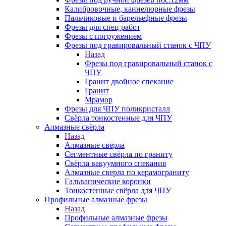
Калибровочные, каннелюрные фрезы
Пальчиковые и барельефные фрезы
Фрезы для спец работ
Фрезы с погружением
Фрезы под гравировальный станок с ЧПУ
Назад
Фрезы под гравировальный станок с
ЧПУ
Гранит двойное спекание
Гранит
Мрамор
Фрезы для ЧПУ поликристалл
Свёрла тонкостенные для ЧПУ
Алмазные свёрла
Назад
Алмазные свёрла
Сегментные свёрла по граниту
Свёрла вакуумного спекания
Алмазные сверла по керамограниту
Гальванические коронки
Тонкостенные свёрла для ЧПУ
Профильные алмазные фрезы
Назад
Профильные алмазные фрезы