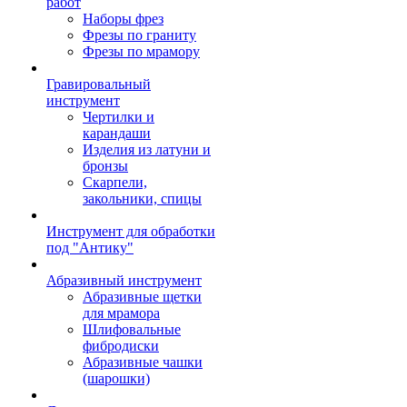
работ
Наборы фрез
Фрезы по граниту
Фрезы по мрамору
Гравировальный
инструмент
Чертилки и
карандаши
Изделия из латуни и
бронзы
Скарпели,
закольники, спицы
Инструмент для обработки
под "Антику"
Абразивный инструмент
Абразивные щетки
для мрамора
Шлифовальные
фибродиски
Абразивные чашки
(шарошки)