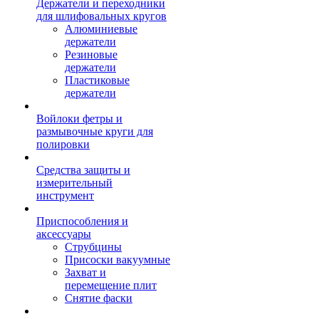
Держатели и переходники
для шлифовальных кругов
Алюминиевые
держатели
Резиновые
держатели
Пластиковые
держатели
Войлоки фетры и
размывочные круги для
полировки
Средства защиты и
измерительный
инструмент
Приспособления и
аксессуары
Струбцины
Присоски вакуумные
Захват и
перемещение плит
Снятие фаски