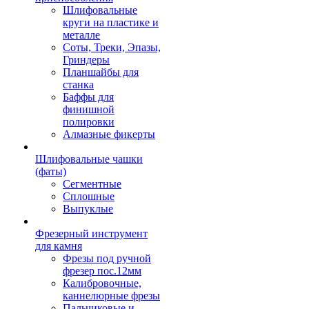
Шлифовальные
круги на пластике и
металле
Соты, Треки, Эпазы,
Гриндеры
Планшайбы для
станка
Баффы для
финишной
полировки
Алмазные фикерты
Шлифовальные чашки
(фаты)
Сегментные
Сплошные
Выпуклые
Фрезерный инструмент
для камня
Фрезы под ручной
фрезер пос.12мм
Калибровочные,
каннелюрные фрезы
Пальчиковые и