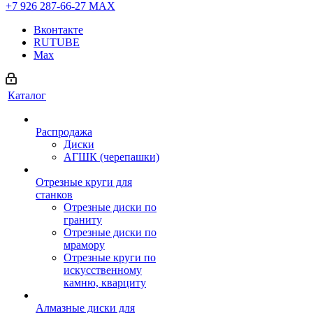
+7 926 287-66-27
МАХ
Вконтакте
RUTUBE
Max
Каталог
Распродажа
Диски
АГШК (черепашки)
Отрезные круги для
станков
Отрезные диски по
граниту
Отрезные диски по
мрамору
Отрезные круги по
искусственному
камню, кварциту
Алмазные диски для