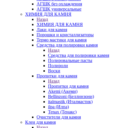
АГШК без охлаждения
АГШК универсальные
ХИМИЯ ДЛЯ КАМНЯ
Назад
ХИМИЯ ДЛЯ КАМНЯ
Лаки для камня
Порошки и кристаллизаторы
Термо мастики для камня
Средства для полировки камня
Назад
Средства для полировки камня
Полировальные пасты
Полироли
Воски
Пропитки для камня
Назад
Пропитки для камня
Akemi (Акеми)
Bellinzoni (Беллинзони)
italmastik (Италмастик)
ilpa (Илпа)
Tenax (Тенакс)
Очистители для камня
Клеи для камня
Назад