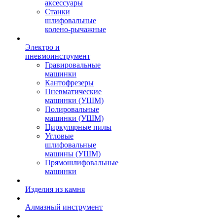
аксессуары
Станки
шлифовальные
колено-рычажные
Электро и
пневмоинструмент
Гравировальные
машинки
Кантофрезеры
Пневматические
машинки (УШМ)
Полировальные
машинки (УШМ)
Циркулярные пилы
Угловые
шлифовальные
машины (УШМ)
Прямошлифовальные
машинки
Изделия из камня
Алмазный инструмент