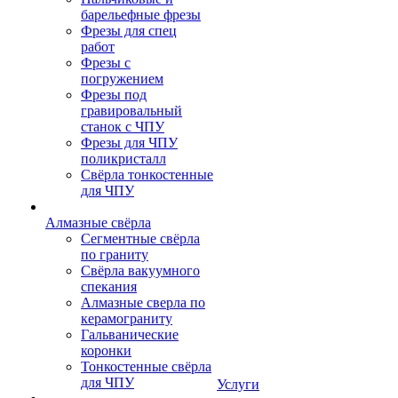
барельефные фрезы
Фрезы для спец
работ
Фрезы с
погружением
Фрезы под
гравировальный
станок с ЧПУ
Фрезы для ЧПУ
поликристалл
Свёрла тонкостенные
для ЧПУ
Алмазные свёрла
Сегментные свёрла
по граниту
Свёрла вакуумного
спекания
Алмазные сверла по
керамограниту
Гальванические
коронки
Тонкостенные свёрла
для ЧПУ
Услуги