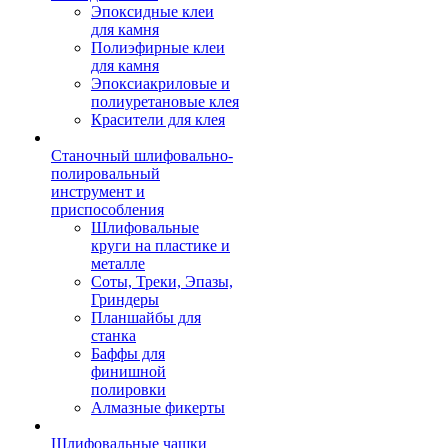
Эпоксидные клеи
для камня
Полиэфирные клеи
для камня
Эпоксиакриловые и
полиуретановые клея
Красители для клея
Станочный шлифовально-
полировальный
инструмент и
приспособления
Шлифовальные
круги на пластике и
металле
Соты, Треки, Эпазы,
Гриндеры
Планшайбы для
станка
Баффы для
финишной
полировки
Алмазные фикерты
Шлифовальные чашки