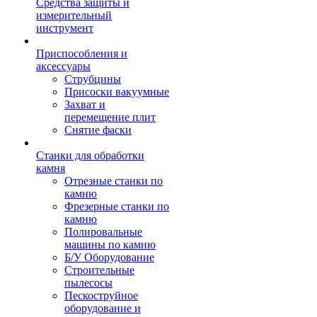
Средства защиты и
измерительный
инструмент
Приспособления и
аксессуары
Струбцины
Присоски вакуумные
Захват и
перемещение плит
Снятие фаски
Станки для обработки
камня
Отрезные станки по
камню
Фрезерные станки по
камню
Полировальные
машины по камню
Б/У Оборудование
Строительные
пылесосы
Пескоструйное
оборудование и