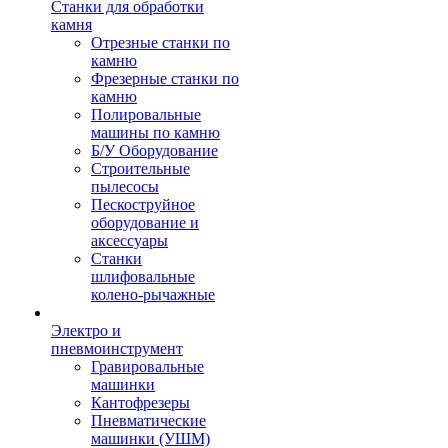
Станки для обработки
камня
Отрезные станки по
камню
Фрезерные станки по
камню
Полировальные
машины по камню
Б/У Оборудование
Строительные
пылесосы
Пескоструйное
оборудование и
аксессуары
Станки
шлифовальные
колено-рычажные
Электро и
пневмоинструмент
Гравировальные
машинки
Кантофрезеры
Пневматические
машинки (УШМ)