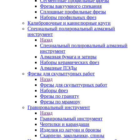
Сегментные профильные фрезы
Фрезы вакуумного спекания
Сплошные профильные фрезы
Наборы профильных фрез
Калибровочные и каннелюрные круги
Специальный полировальный алмазный
инструмент
Назад
Специальный полировальный алмазный
инструмент
Алмазная бумага и затиры
Наборы керамических фрез
Алмазные ПЭДы
Фрезы для скульптурных работ
Назад
Фрезы для скульптурных работ
Наборы фрез
Фрезы по граниту
Фрезы по мрамору
Гравировальный инструмент
Назад
Гравировальный инструмент
Чертилки и карандаши
Изделия из латуни и бронзы
Скарпели, закольники, спицы