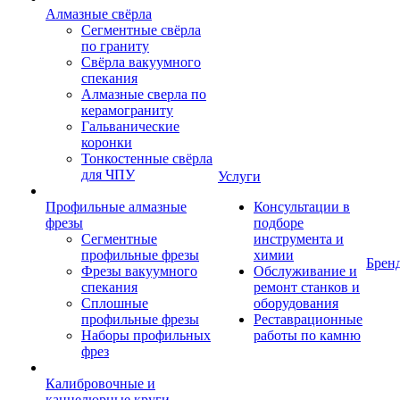
Алмазные свёрла
Сегментные свёрла
по граниту
Свёрла вакуумного
спекания
Алмазные сверла по
керамограниту
Гальванические
коронки
Тонкостенные свёрла
для ЧПУ
Услуги
Профильные алмазные
Консультации в
фрезы
подборе
Сегментные
инструмента и
профильные фрезы
химии
Брен
Фрезы вакуумного
Обслуживание и
спекания
ремонт станков и
Сплошные
оборудования
профильные фрезы
Реставрационные
Наборы профильных
работы по камню
фрез
Калибровочные и
каннелюрные круги