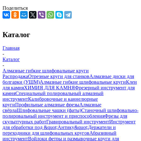
Поделиться
Каталог
Главная
-
Каталог
-
Алмазные гибкие шлифовальные круги
Распродажа
Отрезные круги для станков
Алмазные диски для
болгарки (УШМ)
Алмазные гибкие шлифовальные круги
Клеи
для камня
ХИМИЯ ДЛЯ КАМНЯ
Фрезерный инструмент для
камня
Специальный полировальный алмазный
инструмент
Калибровочные и каннелюрные
круги
Профильные алмазные фрезы
Алмазные
свёрла
Шлифовальные чашки (фаты)
Станочный шлифовально-
полировальный инструмент и приспособления
Фрезы для
скульптурных работ
Гравировальный инструмент
Инструмент
для обработки под &quot;Антику&quot;
Держатели и
переходники для шлифовальных кругов
Абразивный
инструмент
Войлоки фетры и размывочные круги для