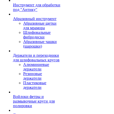
Инструмент для обработки
под "Антику"
Абразивный инструмент
Абразивные щетки
для мрамора
Шлифовальные
фибродиски
Абразивные чашки
(шарошки)
Держатели и переходники
для шлифовальных кругов
Алюминиевые
держатели
Резиновые
держатели
Пластиковые
держатели
Войлоки фетры и
размывочные круги для
полировки