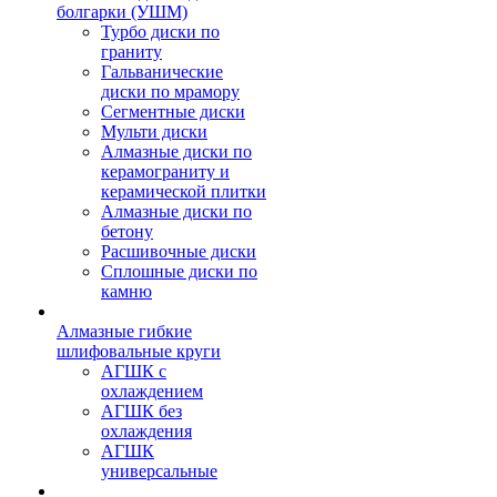
болгарки (УШМ)
Турбо диски по
граниту
Гальванические
диски по мрамору
Сегментные диски
Мульти диски
Алмазные диски по
керамограниту и
керамической плитки
Алмазные диски по
бетону
Расшивочные диски
Сплошные диски по
камню
Алмазные гибкие
шлифовальные круги
АГШК с
охлаждением
АГШК без
охлаждения
АГШК
универсальные