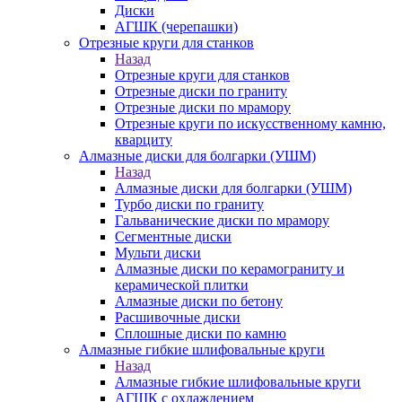
Диски
АГШК (черепашки)
Отрезные круги для станков
Назад
Отрезные круги для станков
Отрезные диски по граниту
Отрезные диски по мрамору
Отрезные круги по искусственному камню,
кварциту
Алмазные диски для болгарки (УШМ)
Назад
Алмазные диски для болгарки (УШМ)
Турбо диски по граниту
Гальванические диски по мрамору
Сегментные диски
Мульти диски
Алмазные диски по керамограниту и
керамической плитки
Алмазные диски по бетону
Расшивочные диски
Сплошные диски по камню
Алмазные гибкие шлифовальные круги
Назад
Алмазные гибкие шлифовальные круги
АГШК с охлаждением