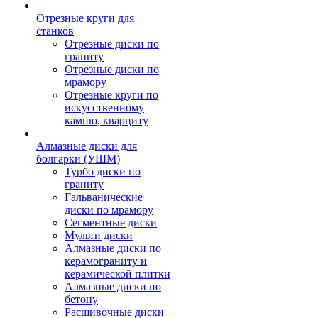
Отрезные круги для
станков
Отрезные диски по
граниту
Отрезные диски по
мрамору
Отрезные круги по
искусственному
камню, кварциту
Алмазные диски для
болгарки (УШМ)
Турбо диски по
граниту
Гальванические
диски по мрамору
Сегментные диски
Мульти диски
Алмазные диски по
керамограниту и
керамической плитки
Алмазные диски по
бетону
Расшивочные диски