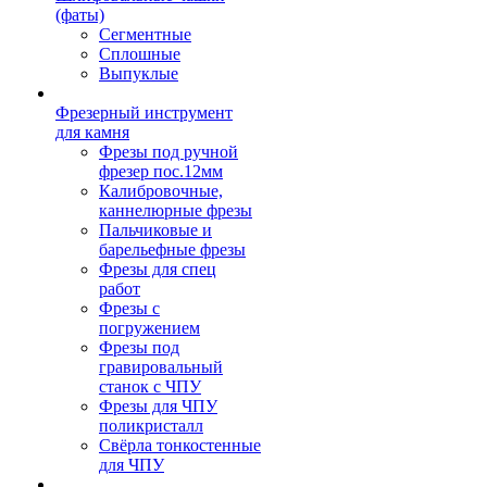
(фаты)
Сегментные
Сплошные
Выпуклые
Фрезерный инструмент
для камня
Фрезы под ручной
фрезер пос.12мм
Калибровочные,
каннелюрные фрезы
Пальчиковые и
барельефные фрезы
Фрезы для спец
работ
Фрезы с
погружением
Фрезы под
гравировальный
станок с ЧПУ
Фрезы для ЧПУ
поликристалл
Свёрла тонкостенные
для ЧПУ