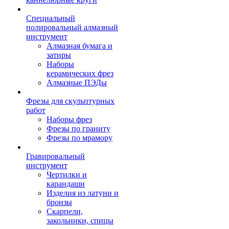
Специальный
полировальный алмазный
инструмент
Алмазная бумага и
затиры
Наборы
керамических фрез
Алмазные ПЭДы
Фрезы для скульптурных
работ
Наборы фрез
Фрезы по граниту
Фрезы по мрамору
Гравировальный
инструмент
Чертилки и
карандаши
Изделия из латуни и
бронзы
Скарпели,
закольники, спицы