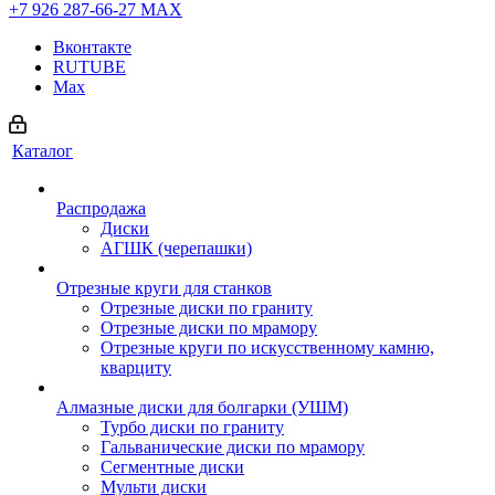
+7 926 287-66-27
МАХ
Вконтакте
RUTUBE
Max
Каталог
Распродажа
Диски
АГШК (черепашки)
Отрезные круги для станков
Отрезные диски по граниту
Отрезные диски по мрамору
Отрезные круги по искусственному камню,
кварциту
Алмазные диски для болгарки (УШМ)
Турбо диски по граниту
Гальванические диски по мрамору
Сегментные диски
Мульти диски