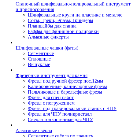
Станочный шлифовально-полировальный инструмент
и приспособления
Шлифовальные круги на пластике и металле
Соты, Треки, Эпазы, Гриндеры
Планшайбы для станка
Баффы для финишной полировки
Алмазные фикерты
Шлифовальные чашки (фаты)
Сегментные
Сплошные
Выпуклые
Фрезерный инструмент для камня
Фрезы под ручной фрезер пос.12мм
Калибровочные, каннелюрные фрезы
Пальчиковые и барельефные фрезы
Фрезы для спец работ
Фрезы с погружением
Фрезы под гравировальный станок с ЧПУ
Фрезы для ЧПУ поликристалл
Свёрла тонкостенные для ЧПУ
Алмазные свёрла
Сегментные свёрла по граниту