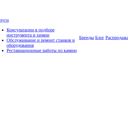
луги
Консультации в подборе
инструмента и химии
Бренды
Блог
Распродаж
Обслуживание и ремонт станков и
оборудования
Реставрационные работы по камню