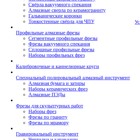
Свёрла вакуумного спекания
Алмазные сверла по керамограниту
Гальванические коронки
Тонкостенные свёрла для ЧПУ
Ус
Профильные алмазные фрезы
Сегментные профильные фрезы
Фрезы вакуумного спекания
Сплошные профильные фрезы
Наборы профильных фрез
Калибровочные и каннелюрные круги
Специальный полировальный алмазный инструмент
Алмазная бумага и затиры
Наборы керамических фрез
Алмазные ПЭДы
Фрезы для скульптурных работ
Наборы фрез
Фрезы по граниту
Фрезы по мрамору
Гравировальный инструмент
Чертилки и карандаши