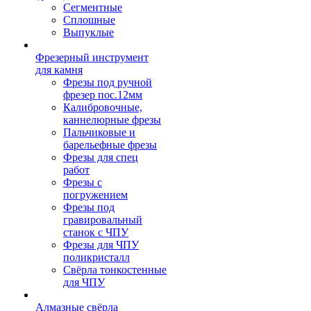
Сегментные
Сплошные
Выпуклые
Фрезерный инструмент
для камня
Фрезы под ручной
фрезер пос.12мм
Калибровочные,
каннелюрные фрезы
Пальчиковые и
барельефные фрезы
Фрезы для спец
работ
Фрезы с
погружением
Фрезы под
гравировальный
станок с ЧПУ
Фрезы для ЧПУ
поликристалл
Свёрла тонкостенные
для ЧПУ
Алмазные свёрла