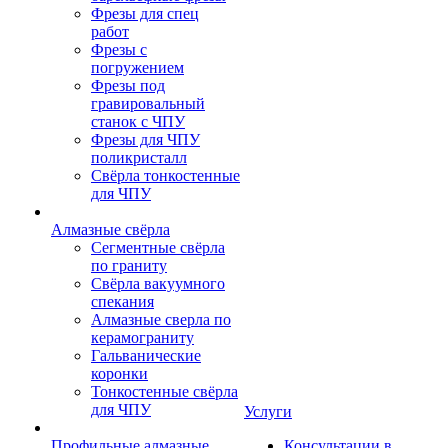
Фрезы для спец
работ
Фрезы с
погружением
Фрезы под
гравировальный
станок с ЧПУ
Фрезы для ЧПУ
поликристалл
Свёрла тонкостенные
для ЧПУ
Алмазные свёрла
Сегментные свёрла
по граниту
Свёрла вакуумного
спекания
Алмазные сверла по
керамограниту
Гальванические
коронки
Тонкостенные свёрла
для ЧПУ
Услуги
Профильные алмазные
Консультации в