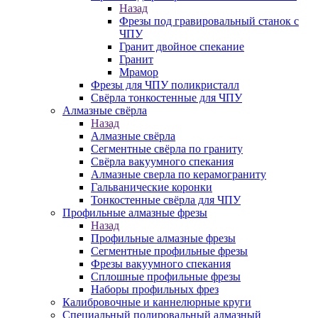
Назад
Фрезы под гравировальный станок с
ЧПУ
Гранит двойное спекание
Гранит
Мрамор
Фрезы для ЧПУ поликристалл
Свёрла тонкостенные для ЧПУ
Алмазные свёрла
Назад
Алмазные свёрла
Сегментные свёрла по граниту
Свёрла вакуумного спекания
Алмазные сверла по керамограниту
Гальванические коронки
Тонкостенные свёрла для ЧПУ
Профильные алмазные фрезы
Назад
Профильные алмазные фрезы
Сегментные профильные фрезы
Фрезы вакуумного спекания
Сплошные профильные фрезы
Наборы профильных фрез
Калибровочные и каннелюрные круги
Специальный полировальный алмазный