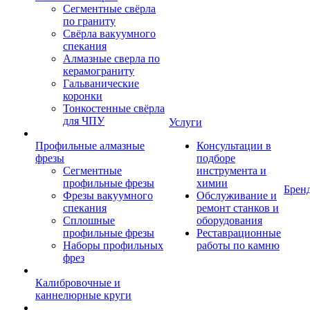
Сегментные свёрла
по граниту
Свёрла вакуумного
спекания
Алмазные сверла по
керамограниту
Гальванические
коронки
Тонкостенные свёрла
для ЧПУ
Услуги
Профильные алмазные
Консультации в
фрезы
подборе
Сегментные
инструмента и
профильные фрезы
химии
Брен
Фрезы вакуумного
Обслуживание и
спекания
ремонт станков и
Сплошные
оборудования
профильные фрезы
Реставрационные
Наборы профильных
работы по камню
фрез
Калибровочные и
каннелюрные круги