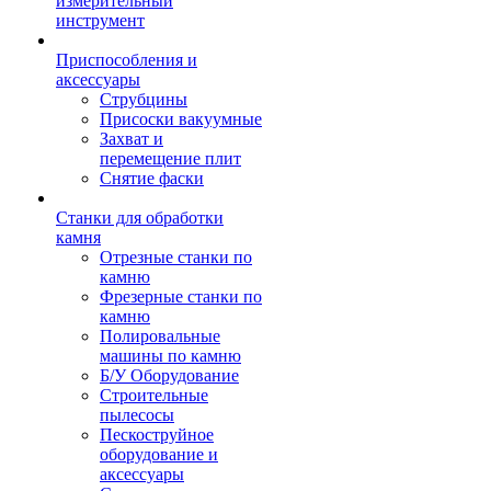
измерительный
инструмент
Приспособления и
аксессуары
Струбцины
Присоски вакуумные
Захват и
перемещение плит
Снятие фаски
Станки для обработки
камня
Отрезные станки по
камню
Фрезерные станки по
камню
Полировальные
машины по камню
Б/У Оборудование
Строительные
пылесосы
Пескоструйное
оборудование и
аксессуары