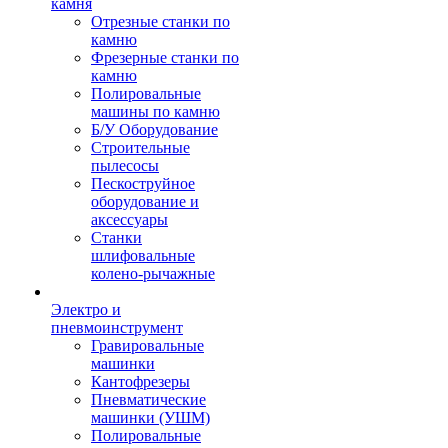
камня
Отрезные станки по
камню
Фрезерные станки по
камню
Полировальные
машины по камню
Б/У Оборудование
Строительные
пылесосы
Пескоструйное
оборудование и
аксессуары
Станки
шлифовальные
колено-рычажные
Электро и
пневмоинструмент
Гравировальные
машинки
Кантофрезеры
Пневматические
машинки (УШМ)
Полировальные