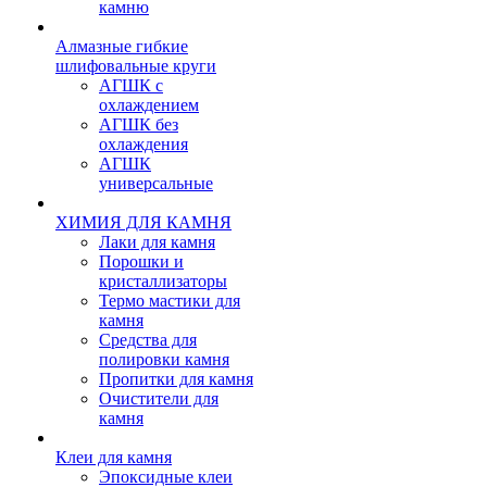
камню
Алмазные гибкие
шлифовальные круги
АГШК с
охлаждением
АГШК без
охлаждения
АГШК
универсальные
ХИМИЯ ДЛЯ КАМНЯ
Лаки для камня
Порошки и
кристаллизаторы
Термо мастики для
камня
Средства для
полировки камня
Пропитки для камня
Очистители для
камня
Клеи для камня
Эпоксидные клеи