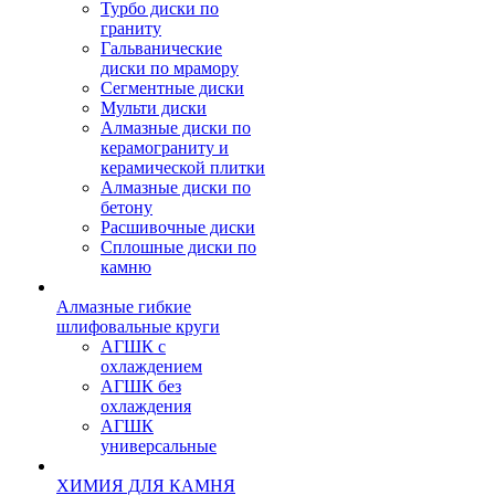
Турбо диски по
граниту
Гальванические
диски по мрамору
Сегментные диски
Мульти диски
Алмазные диски по
керамограниту и
керамической плитки
Алмазные диски по
бетону
Расшивочные диски
Сплошные диски по
камню
Алмазные гибкие
шлифовальные круги
АГШК с
охлаждением
АГШК без
охлаждения
АГШК
универсальные
ХИМИЯ ДЛЯ КАМНЯ