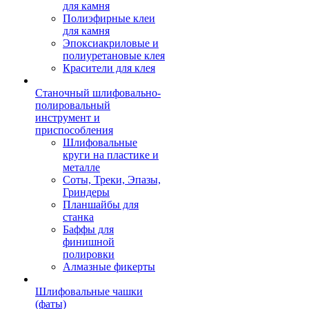
для камня
Полиэфирные клеи
для камня
Эпоксиакриловые и
полиуретановые клея
Красители для клея
Станочный шлифовально-
полировальный
инструмент и
приспособления
Шлифовальные
круги на пластике и
металле
Соты, Треки, Эпазы,
Гриндеры
Планшайбы для
станка
Баффы для
финишной
полировки
Алмазные фикерты
Шлифовальные чашки
(фаты)