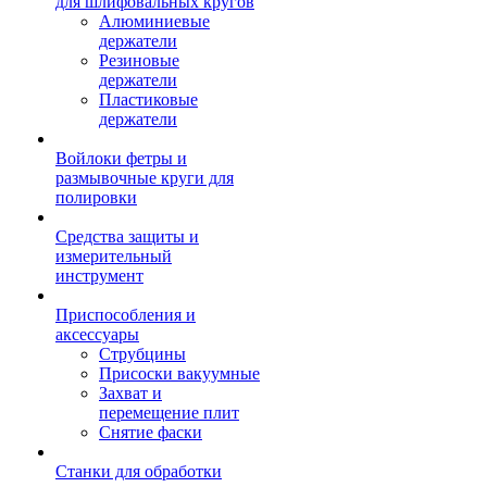
для шлифовальных кругов
Алюминиевые
держатели
Резиновые
держатели
Пластиковые
держатели
Войлоки фетры и
размывочные круги для
полировки
Средства защиты и
измерительный
инструмент
Приспособления и
аксессуары
Струбцины
Присоски вакуумные
Захват и
перемещение плит
Снятие фаски
Станки для обработки