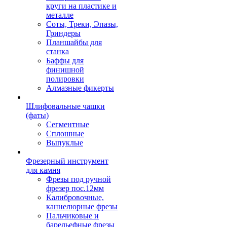
круги на пластике и
металле
Соты, Треки, Эпазы,
Гриндеры
Планшайбы для
станка
Баффы для
финишной
полировки
Алмазные фикерты
Шлифовальные чашки
(фаты)
Сегментные
Сплошные
Выпуклые
Фрезерный инструмент
для камня
Фрезы под ручной
фрезер пос.12мм
Калибровочные,
каннелюрные фрезы
Пальчиковые и
барельефные фрезы