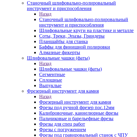
Станочный шлифовально-полировальный
инструмент и приспособления
Назад
Станочный шлифовально-полировальный
инструмент и приспособления
Шлифовальные круги на пластике и металле
Соты, Треки, Эпазы, Гриндеры
Планшайбы для станка
Баффы для финишной полировки
Алмазные фикерты
Шлифовальные чашки (фаты)
Назад
Шлифовальные чашки (фаты)
Сегментные
Сплошные
Выпуклые
Фрезерный инструмент для камня
Назад
Фрезерный инструмент для камня
Фрезы под ручной фрезер пос.12мм
Калибровочные, каннелюрные фрезы
Пальчиковые и барельефные фрезы
Фрезы для спец работ
Фрезы с погружением
Фрезы под гравировальный станок с ЧПУ