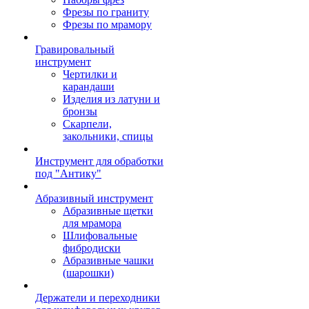
Фрезы по граниту
Фрезы по мрамору
Гравировальный
инструмент
Чертилки и
карандаши
Изделия из латуни и
бронзы
Скарпели,
закольники, спицы
Инструмент для обработки
под "Антику"
Абразивный инструмент
Абразивные щетки
для мрамора
Шлифовальные
фибродиски
Абразивные чашки
(шарошки)
Держатели и переходники