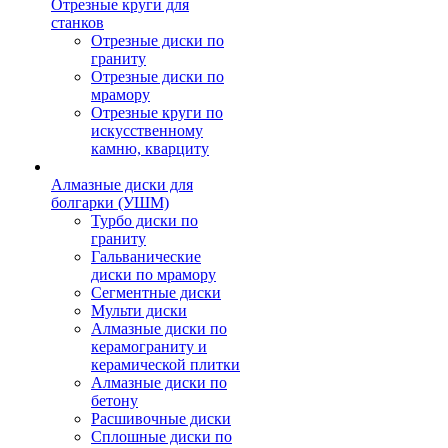
Отрезные круги для
станков
Отрезные диски по
граниту
Отрезные диски по
мрамору
Отрезные круги по
искусственному
камню, кварциту
Алмазные диски для
болгарки (УШМ)
Турбо диски по
граниту
Гальванические
диски по мрамору
Сегментные диски
Мульти диски
Алмазные диски по
керамограниту и
керамической плитки
Алмазные диски по
бетону
Расшивочные диски
Сплошные диски по