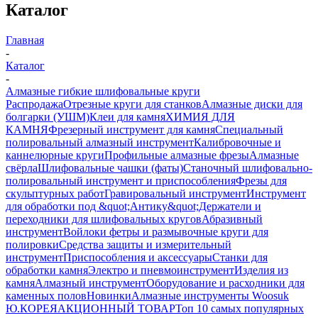
Каталог
Главная
-
Каталог
-
Алмазные гибкие шлифовальные круги
Распродажа
Отрезные круги для станков
Алмазные диски для
болгарки (УШМ)
Клеи для камня
ХИМИЯ ДЛЯ
КАМНЯ
Фрезерный инструмент для камня
Специальный
полировальный алмазный инструмент
Калибровочные и
каннелюрные круги
Профильные алмазные фрезы
Алмазные
свёрла
Шлифовальные чашки (фаты)
Станочный шлифовально-
полировальный инструмент и приспособления
Фрезы для
скульптурных работ
Гравировальный инструмент
Инструмент
для обработки под &quot;Антику&quot;
Держатели и
переходники для шлифовальных кругов
Абразивный
инструмент
Войлоки фетры и размывочные круги для
полировки
Средства защиты и измерительный
инструмент
Приспособления и аксессуары
Станки для
обработки камня
Электро и пневмоинструмент
Изделия из
камня
Алмазный инструмент
Оборудование и расходники для
каменных полов
Новинки
Алмазные инструменты Woosuk
Ю.КОРЕЯ
АКЦИОННЫЙ ТОВАР
Топ 10 самых популярных