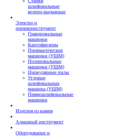
Станки
шлифовальные
колено-рычажные
Электро и
пневмоинструмент
Гравировальные
машинки
Кантофрезеры
Пневматические
машинки (УШМ)
Полировальные
машинки (УШМ)
Циркулярные пилы
Угловые
шлифовальные
машины (УШМ)
Прямошлифовальные
машинки
Изделия из камня
Алмазный инструмент
Оборудование и