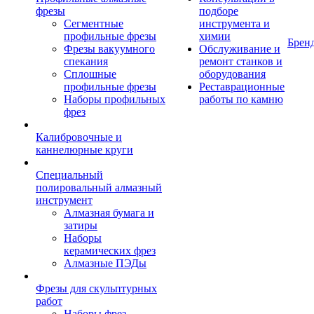
фрезы
подборе
Сегментные
инструмента и
профильные фрезы
химии
Брен
Фрезы вакуумного
Обслуживание и
спекания
ремонт станков и
Сплошные
оборудования
профильные фрезы
Реставрационные
Наборы профильных
работы по камню
фрез
Калибровочные и
каннелюрные круги
Специальный
полировальный алмазный
инструмент
Алмазная бумага и
затиры
Наборы
керамических фрез
Алмазные ПЭДы
Фрезы для скульптурных
работ
Наборы фрез