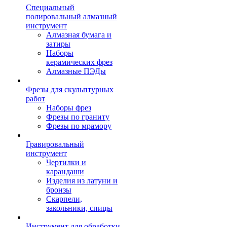
Специальный
полировальный алмазный
инструмент
Алмазная бумага и
затиры
Наборы
керамических фрез
Алмазные ПЭДы
Фрезы для скульптурных
работ
Наборы фрез
Фрезы по граниту
Фрезы по мрамору
Гравировальный
инструмент
Чертилки и
карандаши
Изделия из латуни и
бронзы
Скарпели,
закольники, спицы
Инструмент для обработки