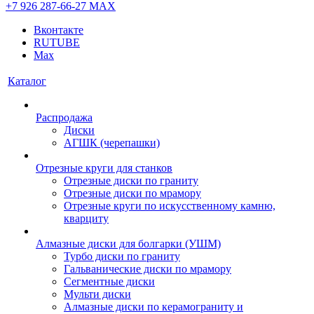
+7 926 287-66-27
МАХ
Вконтакте
RUTUBE
Max
Каталог
Распродажа
Диски
АГШК (черепашки)
Отрезные круги для станков
Отрезные диски по граниту
Отрезные диски по мрамору
Отрезные круги по искусственному камню,
кварциту
Алмазные диски для болгарки (УШМ)
Турбо диски по граниту
Гальванические диски по мрамору
Сегментные диски
Мульти диски
Алмазные диски по керамограниту и