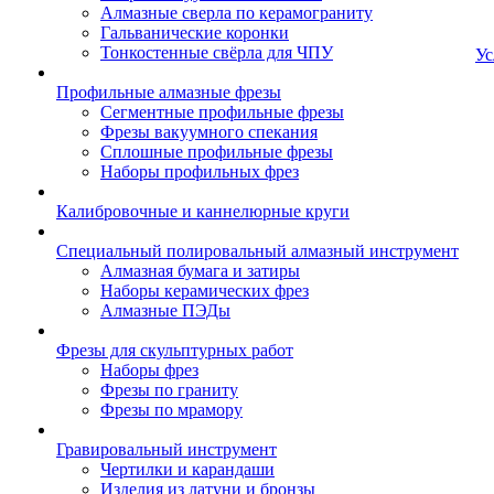
Алмазные сверла по керамограниту
Гальванические коронки
Тонкостенные свёрла для ЧПУ
Ус
Профильные алмазные фрезы
Сегментные профильные фрезы
Фрезы вакуумного спекания
Сплошные профильные фрезы
Наборы профильных фрез
Калибровочные и каннелюрные круги
Специальный полировальный алмазный инструмент
Алмазная бумага и затиры
Наборы керамических фрез
Алмазные ПЭДы
Фрезы для скульптурных работ
Наборы фрез
Фрезы по граниту
Фрезы по мрамору
Гравировальный инструмент
Чертилки и карандаши
Изделия из латуни и бронзы