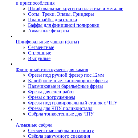
и приспособления
Шлифовальные круги на пластике и металле
Соты, Треки, Эпазы, Гриндеры
Планшайбы для станка
Баффы для финишной полировки
Алмазные фикерты
Шлифовальные чашки (фаты)
Сегментные
Сплошные
Выпуклые
Фрезерный инструмент для камня
Фрезы под ручной фрезер пос.12мм
Калибровочные, каннелюрные фрезы
Пальчиковые и барельефные фрезы
Фрезы для спец работ
Фрезы с погружением
Фрезы под гравировальный станок с ЧПУ
Фрезы для ЧПУ поликристалл
Свёрла тонкостенные для ЧПУ
Алмазные свёрла
Сегментные свёрла по граниту
Свёрла вакуумного спекания