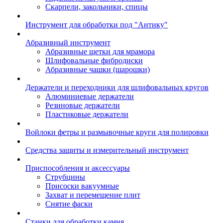
Скарпели, закольники, спицы
Инструмент для обработки под "Антику"
Абразивный инструмент
Абразивные щетки для мрамора
Шлифовальные фибродиски
Абразивные чашки (шарошки)
Держатели и переходники для шлифовальных кругов
Алюминиевые держатели
Резиновые держатели
Пластиковые держатели
Войлоки фетры и размывочные круги для полировки
Средства защиты и измерительный инструмент
Приспособления и аксессуары
Струбцины
Присоски вакуумные
Захват и перемещение плит
Снятие фаски
Станки для обработки камня