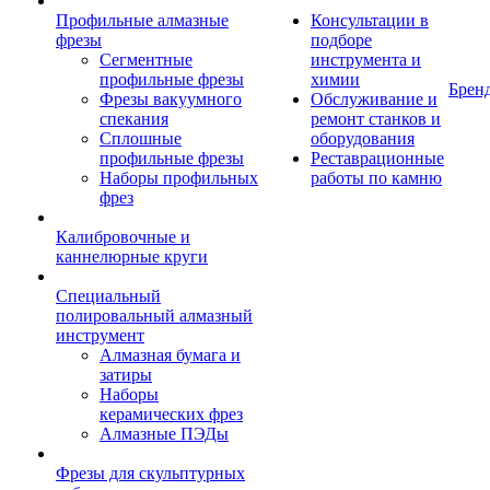
Профильные алмазные
Консультации в
фрезы
подборе
Сегментные
инструмента и
профильные фрезы
химии
Брен
Фрезы вакуумного
Обслуживание и
спекания
ремонт станков и
Сплошные
оборудования
профильные фрезы
Реставрационные
Наборы профильных
работы по камню
фрез
Калибровочные и
каннелюрные круги
Специальный
полировальный алмазный
инструмент
Алмазная бумага и
затиры
Наборы
керамических фрез
Алмазные ПЭДы
Фрезы для скульптурных