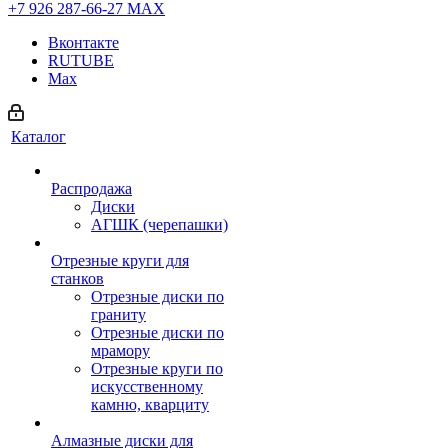
+7 926 287-66-27
МАХ
Вконтакте
RUTUBE
Max
Каталог
Распродажа
Диски
АГШК (черепашки)
Отрезные круги для
станков
Отрезные диски по
граниту
Отрезные диски по
мрамору
Отрезные круги по
искусственному
камню, кварциту
Алмазные диски для