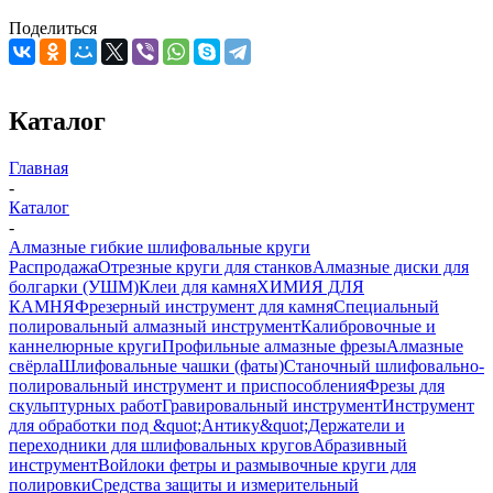
Поделиться
Каталог
Главная
-
Каталог
-
Алмазные гибкие шлифовальные круги
Распродажа
Отрезные круги для станков
Алмазные диски для
болгарки (УШМ)
Клеи для камня
ХИМИЯ ДЛЯ
КАМНЯ
Фрезерный инструмент для камня
Специальный
полировальный алмазный инструмент
Калибровочные и
каннелюрные круги
Профильные алмазные фрезы
Алмазные
свёрла
Шлифовальные чашки (фаты)
Станочный шлифовально-
полировальный инструмент и приспособления
Фрезы для
скульптурных работ
Гравировальный инструмент
Инструмент
для обработки под &quot;Антику&quot;
Держатели и
переходники для шлифовальных кругов
Абразивный
инструмент
Войлоки фетры и размывочные круги для
полировки
Средства защиты и измерительный