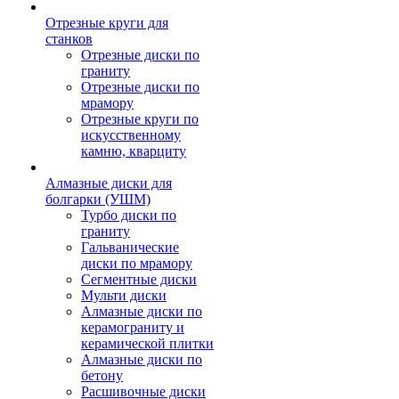
Отрезные круги для
станков
Отрезные диски по
граниту
Отрезные диски по
мрамору
Отрезные круги по
искусственному
камню, кварциту
Алмазные диски для
болгарки (УШМ)
Турбо диски по
граниту
Гальванические
диски по мрамору
Сегментные диски
Мульти диски
Алмазные диски по
керамограниту и
керамической плитки
Алмазные диски по
бетону
Расшивочные диски