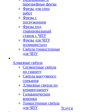
барельефные фрезы
Фрезы для спец
работ
Фрезы с
погружением
Фрезы под
гравировальный
станок с ЧПУ
Фрезы для ЧПУ
поликристалл
Свёрла тонкостенные
для ЧПУ
Алмазные свёрла
Сегментные свёрла
по граниту
Свёрла вакуумного
спекания
Алмазные сверла по
керамограниту
Гальванические
коронки
Тонкостенные свёрла
для ЧПУ
Услуги