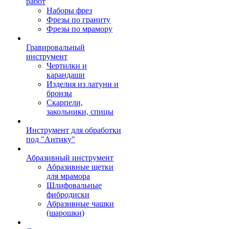
работ
Наборы фрез
Фрезы по граниту
Фрезы по мрамору
Гравировальный
инструмент
Чертилки и
карандаши
Изделия из латуни и
бронзы
Скарпели,
закольники, спицы
Инструмент для обработки
под "Антику"
Абразивный инструмент
Абразивные щетки
для мрамора
Шлифовальные
фибродиски
Абразивные чашки
(шарошки)