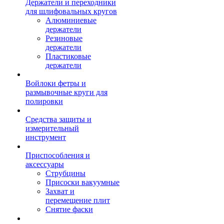
Держатели и переходники
для шлифовальных кругов
Алюминиевые
держатели
Резиновые
держатели
Пластиковые
держатели
Войлоки фетры и
размывочные круги для
полировки
Средства защиты и
измерительный
инструмент
Приспособления и
аксессуары
Струбцины
Присоски вакуумные
Захват и
перемещение плит
Снятие фаски