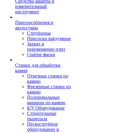
Средства защиты и
измерительный
инструмент
Приспособления и
аксессуары
Струбцины
Присоски вакуумные
Захват и
перемещение плит
Снятие фаски
Станки для обработки
камня
Отрезные станки по
камню
Фрезерные станки по
камню
Полировальные
машины по камню
Б/У Оборудование
Строительные
пылесосы
Пескоструйное
оборудование и