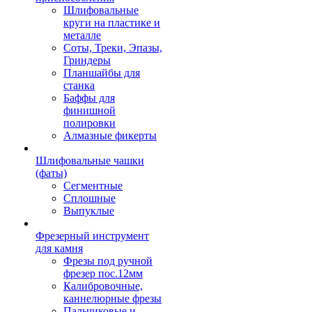
Шлифовальные
круги на пластике и
металле
Соты, Треки, Эпазы,
Гриндеры
Планшайбы для
станка
Баффы для
финишной
полировки
Алмазные фикерты
Шлифовальные чашки
(фаты)
Сегментные
Сплошные
Выпуклые
Фрезерный инструмент
для камня
Фрезы под ручной
фрезер пос.12мм
Калибровочные,
каннелюрные фрезы
Пальчиковые и