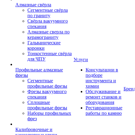
Алмазные свёрла
Сегментные свёрла
по граниту
Свёрла вакуумного
спекания
Алмазные сверла по
керамограниту
Гальванические
коронки
Тонкостенные свёрла
для ЧПУ
Услуги
Профильные алмазные
Консультации в
фрезы
подборе
Сегментные
инструмента и
профильные фрезы
химии
Брен
Фрезы вакуумного
Обслуживание и
спекания
ремонт станков и
Сплошные
оборудования
профильные фрезы
Реставрационные
Наборы профильных
работы по камню
фрез
Калибровочные и
каннелюрные круги