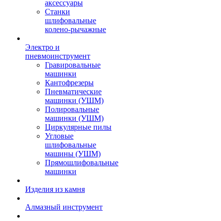
аксессуары
Станки
шлифовальные
колено-рычажные
Электро и
пневмоинструмент
Гравировальные
машинки
Кантофрезеры
Пневматические
машинки (УШМ)
Полировальные
машинки (УШМ)
Циркулярные пилы
Угловые
шлифовальные
машины (УШМ)
Прямошлифовальные
машинки
Изделия из камня
Алмазный инструмент