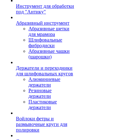
Инструмент для обработки
под "Антику"
Абразивный инструмент
Абразивные щетки
для мрамора
Шлифовальные
фибродиски
Абразивные чашки
(шарошки)
Держатели и переходники
для шлифовальных кругов
Алюминиевые
держатели
Резиновые
держатели
Пластиковые
держатели
Войлоки фетры и
размывочные круги для
полировки