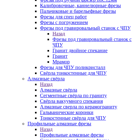
Калибровочные, каннелюрные фрезы
Пальчиковые и барельефные фрезы
Фрезы для спец работ
Фрезы с погружением
Фрезы под гравировальный станок с ЧПУ
Назад
Фрезы под гравировальный станок с
ЧПУ
Гранит двойное спекание
Гранит
Мрамор
Фрезы для ЧПУ поликристалл
Свёрла тонкостенные для ЧПУ
Алмазные свёрла
Назад
Алмазные свёрла
Сегментные свёрла по граниту
Свёрла вакуумного спекания
Алмазные сверла по керамограниту
Гальванические коронки
Тонкостенные свёрла для ЧПУ
Профильные алмазные фрезы
Назад
Профильные алмазные фрезы