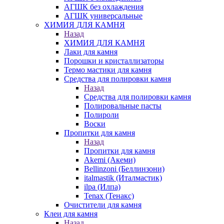
АГШК без охлаждения
АГШК универсальные
ХИМИЯ ДЛЯ КАМНЯ
Назад
ХИМИЯ ДЛЯ КАМНЯ
Лаки для камня
Порошки и кристаллизаторы
Термо мастики для камня
Средства для полировки камня
Назад
Средства для полировки камня
Полировальные пасты
Полироли
Воски
Пропитки для камня
Назад
Пропитки для камня
Akemi (Акеми)
Bellinzoni (Беллинзони)
italmastik (Италмастик)
ilpa (Илпа)
Tenax (Тенакс)
Очистители для камня
Клеи для камня
Назад