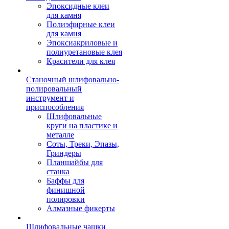
Эпоксидные клеи
для камня
Полиэфирные клеи
для камня
Эпоксиакриловые и
полиуретановые клея
Красители для клея
Станочный шлифовально-
полировальный
инструмент и
приспособления
Шлифовальные
круги на пластике и
металле
Соты, Треки, Эпазы,
Гриндеры
Планшайбы для
станка
Баффы для
финишной
полировки
Алмазные фикерты
Шлифовальные чашки