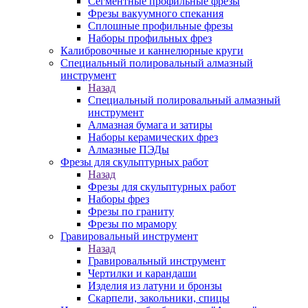
Сегментные профильные фрезы
Фрезы вакуумного спекания
Сплошные профильные фрезы
Наборы профильных фрез
Калибровочные и каннелюрные круги
Специальный полировальный алмазный
инструмент
Назад
Специальный полировальный алмазный
инструмент
Алмазная бумага и затиры
Наборы керамических фрез
Алмазные ПЭДы
Фрезы для скульптурных работ
Назад
Фрезы для скульптурных работ
Наборы фрез
Фрезы по граниту
Фрезы по мрамору
Гравировальный инструмент
Назад
Гравировальный инструмент
Чертилки и карандаши
Изделия из латуни и бронзы
Скарпели, закольники, спицы