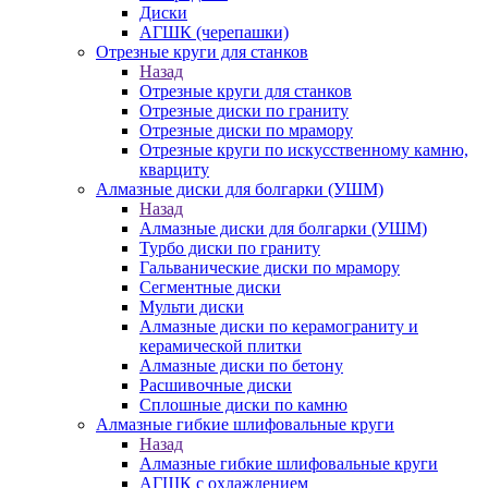
Диски
АГШК (черепашки)
Отрезные круги для станков
Назад
Отрезные круги для станков
Отрезные диски по граниту
Отрезные диски по мрамору
Отрезные круги по искусственному камню,
кварциту
Алмазные диски для болгарки (УШМ)
Назад
Алмазные диски для болгарки (УШМ)
Турбо диски по граниту
Гальванические диски по мрамору
Сегментные диски
Мульти диски
Алмазные диски по керамограниту и
керамической плитки
Алмазные диски по бетону
Расшивочные диски
Сплошные диски по камню
Алмазные гибкие шлифовальные круги
Назад
Алмазные гибкие шлифовальные круги
АГШК с охлаждением