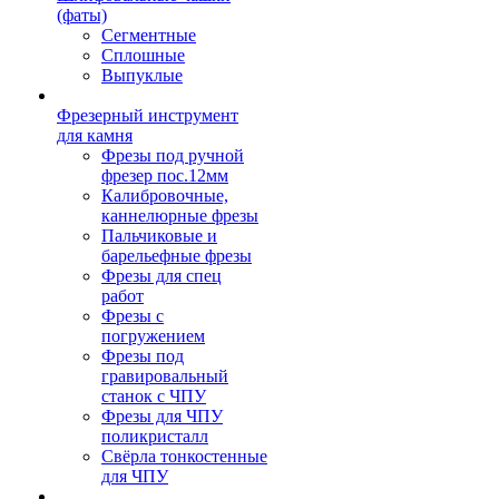
(фаты)
Сегментные
Сплошные
Выпуклые
Фрезерный инструмент
для камня
Фрезы под ручной
фрезер пос.12мм
Калибровочные,
каннелюрные фрезы
Пальчиковые и
барельефные фрезы
Фрезы для спец
работ
Фрезы с
погружением
Фрезы под
гравировальный
станок с ЧПУ
Фрезы для ЧПУ
поликристалл
Свёрла тонкостенные
для ЧПУ