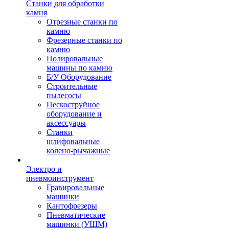
Станки для обработки
камня
Отрезные станки по
камню
Фрезерные станки по
камню
Полировальные
машины по камню
Б/У Оборудование
Строительные
пылесосы
Пескоструйное
оборудование и
аксессуары
Станки
шлифовальные
колено-рычажные
Электро и
пневмоинструмент
Гравировальные
машинки
Кантофрезеры
Пневматические
машинки (УШМ)