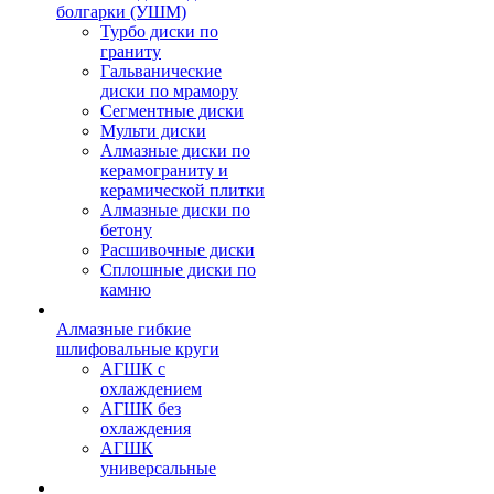
болгарки (УШМ)
Турбо диски по
граниту
Гальванические
диски по мрамору
Сегментные диски
Мульти диски
Алмазные диски по
керамограниту и
керамической плитки
Алмазные диски по
бетону
Расшивочные диски
Сплошные диски по
камню
Алмазные гибкие
шлифовальные круги
АГШК с
охлаждением
АГШК без
охлаждения
АГШК
универсальные