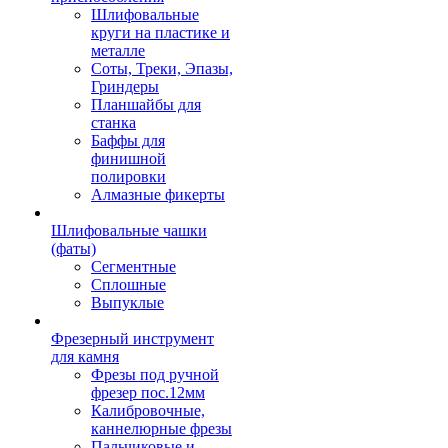
Шлифовальные
круги на пластике и
металле
Соты, Треки, Эпазы,
Гриндеры
Планшайбы для
станка
Баффы для
финишной
полировки
Алмазные фикерты
Шлифовальные чашки
(фаты)
Сегментные
Сплошные
Выпуклые
Фрезерный инструмент
для камня
Фрезы под ручной
фрезер пос.12мм
Калибровочные,
каннелюрные фрезы
Пальчиковые и