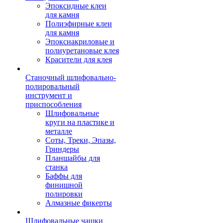
Эпоксидные клеи
для камня
Полиэфирные клеи
для камня
Эпоксиакриловые и
полиуретановые клея
Красители для клея
Станочный шлифовально-
полировальный
инструмент и
приспособления
Шлифовальные
круги на пластике и
металле
Соты, Треки, Эпазы,
Гриндеры
Планшайбы для
станка
Баффы для
финишной
полировки
Алмазные фикерты
Шлифовальные чашки