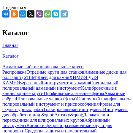
Поделиться
Каталог
Главная
-
Каталог
-
Алмазные гибкие шлифовальные круги
Распродажа
Отрезные круги для станков
Алмазные диски для
болгарки (УШМ)
Клеи для камня
ХИМИЯ ДЛЯ
КАМНЯ
Фрезерный инструмент для камня
Специальный
полировальный алмазный инструмент
Калибровочные и
каннелюрные круги
Профильные алмазные фрезы
Алмазные
свёрла
Шлифовальные чашки (фаты)
Станочный шлифовально-
полировальный инструмент и приспособления
Фрезы для
скульптурных работ
Гравировальный инструмент
Инструмент
для обработки под &quot;Антику&quot;
Держатели и
переходники для шлифовальных кругов
Абразивный
инструмент
Войлоки фетры и размывочные круги для
полировки
Средства защиты и измерительный