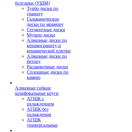
болгарки (УШМ)
Турбо диски по
граниту
Гальванические
диски по мрамору
Сегментные диски
Мульти диски
Алмазные диски по
керамограниту и
керамической плитки
Алмазные диски по
бетону
Расшивочные диски
Сплошные диски по
камню
Алмазные гибкие
шлифовальные круги
АГШК с
охлаждением
АГШК без
охлаждения
АГШК
универсальные