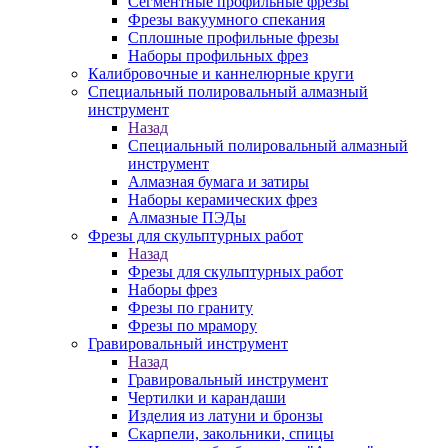
Сегментные профильные фрезы
Фрезы вакуумного спекания
Сплошные профильные фрезы
Наборы профильных фрез
Калибровочные и каннелюрные круги
Специальный полировальный алмазный
инструмент
Назад
Специальный полировальный алмазный
инструмент
Алмазная бумага и затиры
Наборы керамических фрез
Алмазные ПЭДы
Фрезы для скульптурных работ
Назад
Фрезы для скульптурных работ
Наборы фрез
Фрезы по граниту
Фрезы по мрамору
Гравировальный инструмент
Назад
Гравировальный инструмент
Чертилки и карандаши
Изделия из латуни и бронзы
Скарпели, закольники, спицы