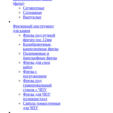
(фаты)
Сегментные
Сплошные
Выпуклые
Фрезерный инструмент
для камня
Фрезы под ручной
фрезер пос.12мм
Калибровочные,
каннелюрные фрезы
Пальчиковые и
барельефные фрезы
Фрезы для спец
работ
Фрезы с
погружением
Фрезы под
гравировальный
станок с ЧПУ
Фрезы для ЧПУ
поликристалл
Свёрла тонкостенные
для ЧПУ