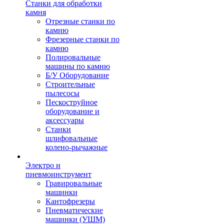
Станки для обработки
камня
Отрезные станки по
камню
Фрезерные станки по
камню
Полировальные
машины по камню
Б/У Оборудование
Строительные
пылесосы
Пескоструйное
оборудование и
аксессуары
Станки
шлифовальные
колено-рычажные
Электро и
пневмоинструмент
Гравировальные
машинки
Кантофрезеры
Пневматические
машинки (УШМ)