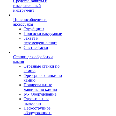
Средства защиты и
измерительный
инструмент
Приспособления и
аксессуары
Струбцины
Присоски вакуумные
Захват и
перемещение плит
Снятие фаски
Станки для обработки
камня
Отрезные станки по
камню
Фрезерные станки по
камню
Полировальные
машины по камню
Б/У Оборудование
Строительные
пылесосы
Пескоструйное
оборудование и