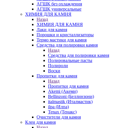
АГШК без охлаждения
АГШК универсальные
ХИМИЯ ДЛЯ КАМНЯ
Назад
ХИМИЯ ДЛЯ КАМНЯ
Лаки для камня
Порошки и кристаллизаторы
Термо мастики для камня
Средства для полировки камня
Назад
Средства для полировки камня
Полировальные пасты
Полироли
Воски
Пропитки для камня
Назад
Пропитки для камня
Akemi (Акеми)
Bellinzoni (Беллинзони)
italmastik (Италмастик)
ilpa (Илпа)
Tenax (Тенакс)
Очистители для камня
Клеи для камня
Назад