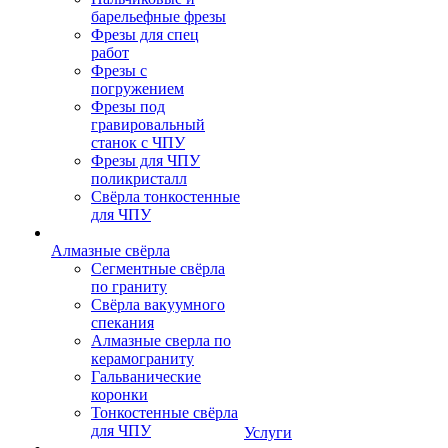
барельефные фрезы
Фрезы для спец
работ
Фрезы с
погружением
Фрезы под
гравировальный
станок с ЧПУ
Фрезы для ЧПУ
поликристалл
Свёрла тонкостенные
для ЧПУ
Алмазные свёрла
Сегментные свёрла
по граниту
Свёрла вакуумного
спекания
Алмазные сверла по
керамограниту
Гальванические
коронки
Тонкостенные свёрла
для ЧПУ
Услуги