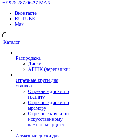
+7 926 287-66-27
МАХ
Вконтакте
RUTUBE
Max
Каталог
Распродажа
Диски
АГШК (черепашки)
Отрезные круги для
станков
Отрезные диски по
граниту
Отрезные диски по
мрамору
Отрезные круги по
искусственному
камню, кварциту
Алмазные диски для