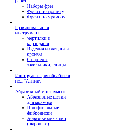
работ
Наборы фрез
Фрезы по граниту
Фрезы по мрамору
Гравировальный
инструмент
Чертилки и
карандаши
Изделия из латуни и
бронзы
Скарпели,
закольники, спицы
Инструмент для обработки
под "Антику"
Абразивный инструмент
Абразивные щетки
для мрамора
Шлифовальные
фибродиски
Абразивные чашки
(шарошки)