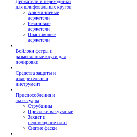
Держатели и переходники
для шлифовальных кругов
Алюминиевые
держатели
Резиновые
держатели
Пластиковые
держатели
Войлоки фетры и
размывочные круги для
полировки
Средства защиты и
измерительный
инструмент
Приспособления и
аксессуары
Струбцины
Присоски вакуумные
Захват и
перемещение плит
Снятие фаски