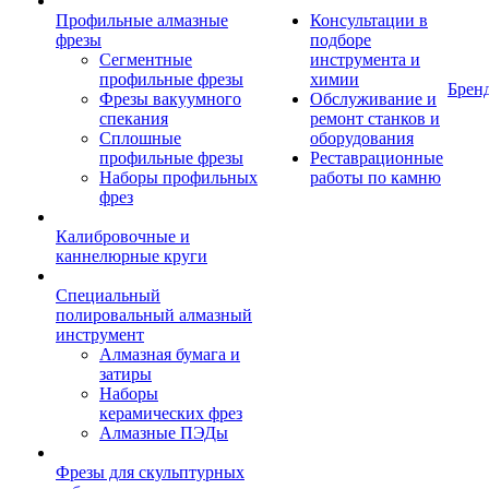
Профильные алмазные
Консультации в
фрезы
подборе
Сегментные
инструмента и
профильные фрезы
химии
Брен
Фрезы вакуумного
Обслуживание и
спекания
ремонт станков и
Сплошные
оборудования
профильные фрезы
Реставрационные
Наборы профильных
работы по камню
фрез
Калибровочные и
каннелюрные круги
Специальный
полировальный алмазный
инструмент
Алмазная бумага и
затиры
Наборы
керамических фрез
Алмазные ПЭДы
Фрезы для скульптурных