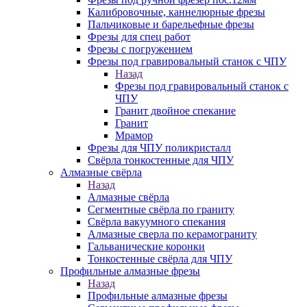
Калибровочные, каннелюрные фрезы
Пальчиковые и барельефные фрезы
Фрезы для спец работ
Фрезы с погружением
Фрезы под гравировальный станок с ЧПУ
Назад
Фрезы под гравировальный станок с
ЧПУ
Гранит двойное спекание
Гранит
Мрамор
Фрезы для ЧПУ поликристалл
Свёрла тонкостенные для ЧПУ
Алмазные свёрла
Назад
Алмазные свёрла
Сегментные свёрла по граниту
Свёрла вакуумного спекания
Алмазные сверла по керамограниту
Гальванические коронки
Тонкостенные свёрла для ЧПУ
Профильные алмазные фрезы
Назад
Профильные алмазные фрезы