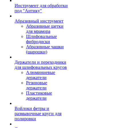
Инструмент для обработки
под "Антику"
Абразивный инструмент
Абразивные щетки
для мрамора
Шлифовальные
фибродиски
Абразивные чашки
(шарошки)
Держатели и переходники
для шлифовальных кругов
Алюминиевые
держатели
Резиновые
держатели
Пластиковые
держатели
Войлоки фетры и
размывочные круги для
полировки