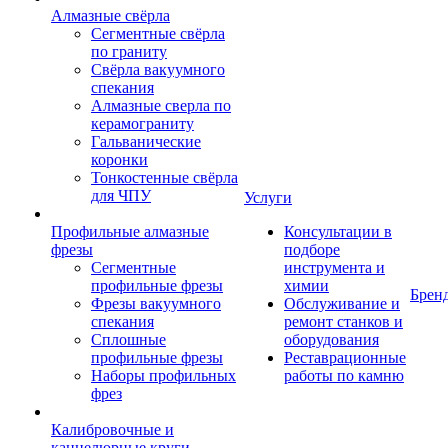
Алмазные свёрла
Сегментные свёрла
по граниту
Свёрла вакуумного
спекания
Алмазные сверла по
керамограниту
Гальванические
коронки
Тонкостенные свёрла
для ЧПУ
Услуги
Профильные алмазные
Консультации в
фрезы
подборе
Сегментные
инструмента и
профильные фрезы
химии
Брен
Фрезы вакуумного
Обслуживание и
спекания
ремонт станков и
Сплошные
оборудования
профильные фрезы
Реставрационные
Наборы профильных
работы по камню
фрез
Калибровочные и
каннелюрные круги