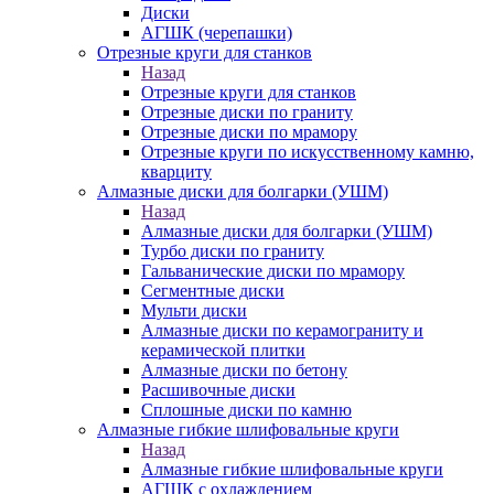
Диски
АГШК (черепашки)
Отрезные круги для станков
Назад
Отрезные круги для станков
Отрезные диски по граниту
Отрезные диски по мрамору
Отрезные круги по искусственному камню,
кварциту
Алмазные диски для болгарки (УШМ)
Назад
Алмазные диски для болгарки (УШМ)
Турбо диски по граниту
Гальванические диски по мрамору
Сегментные диски
Мульти диски
Алмазные диски по керамограниту и
керамической плитки
Алмазные диски по бетону
Расшивочные диски
Сплошные диски по камню
Алмазные гибкие шлифовальные круги
Назад
Алмазные гибкие шлифовальные круги
АГШК с охлаждением