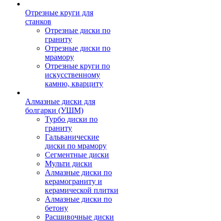
Отрезные круги для
станков
Отрезные диски по
граниту
Отрезные диски по
мрамору
Отрезные круги по
искусственному
камню, кварциту
Алмазные диски для
болгарки (УШМ)
Турбо диски по
граниту
Гальванические
диски по мрамору
Сегментные диски
Мульти диски
Алмазные диски по
керамограниту и
керамической плитки
Алмазные диски по
бетону
Расшивочные диски