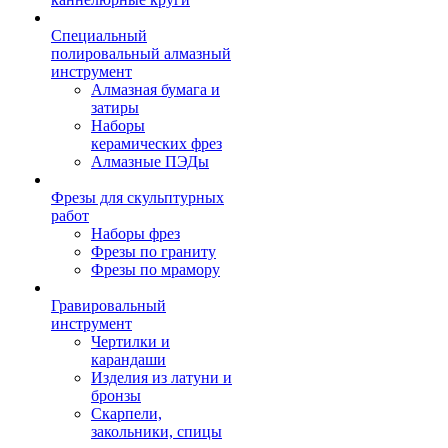
Специальный
полировальный алмазный
инструмент
Алмазная бумага и
затиры
Наборы
керамических фрез
Алмазные ПЭДы
Фрезы для скульптурных
работ
Наборы фрез
Фрезы по граниту
Фрезы по мрамору
Гравировальный
инструмент
Чертилки и
карандаши
Изделия из латуни и
бронзы
Скарпели,
закольники, спицы