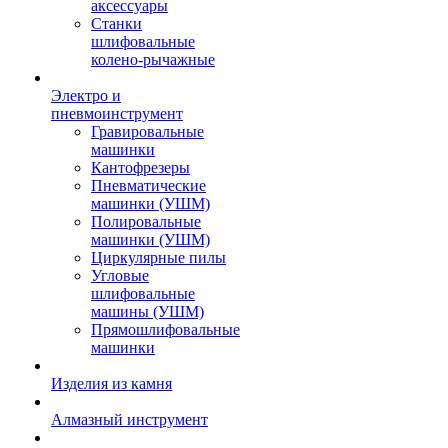
аксессуары
Станки
шлифовальные
колено-рычажные
Электро и
пневмоинструмент
Гравировальные
машинки
Кантофрезеры
Пневматические
машинки (УШМ)
Полировальные
машинки (УШМ)
Циркулярные пилы
Угловые
шлифовальные
машины (УШМ)
Прямошлифовальные
машинки
Изделия из камня
Алмазный инструмент