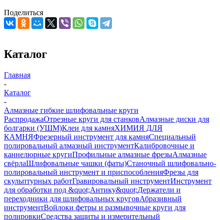
Поделиться
Каталог
Главная
-
Каталог
-
Алмазные гибкие шлифовальные круги
Распродажа
Отрезные круги для станков
Алмазные диски для
болгарки (УШМ)
Клеи для камня
ХИМИЯ ДЛЯ
КАМНЯ
Фрезерный инструмент для камня
Специальный
полировальный алмазный инструмент
Калибровочные и
каннелюрные круги
Профильные алмазные фрезы
Алмазные
свёрла
Шлифовальные чашки (фаты)
Станочный шлифовально-
полировальный инструмент и приспособления
Фрезы для
скульптурных работ
Гравировальный инструмент
Инструмент
для обработки под &quot;Антику&quot;
Держатели и
переходники для шлифовальных кругов
Абразивный
инструмент
Войлоки фетры и размывочные круги для
полировки
Средства защиты и измерительный