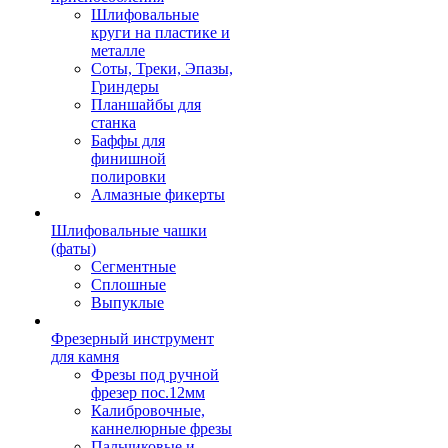
Шлифовальные
круги на пластике и
металле
Соты, Треки, Эпазы,
Гриндеры
Планшайбы для
станка
Баффы для
финишной
полировки
Алмазные фикерты
Шлифовальные чашки
(фаты)
Сегментные
Сплошные
Выпуклые
Фрезерный инструмент
для камня
Фрезы под ручной
фрезер пос.12мм
Калибровочные,
каннелюрные фрезы
Пальчиковые и