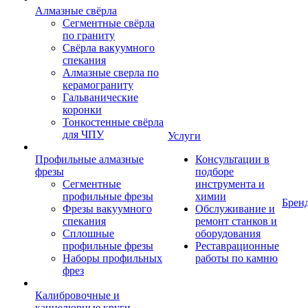
Алмазные свёрла
Сегментные свёрла
по граниту
Свёрла вакуумного
спекания
Алмазные сверла по
керамограниту
Гальванические
коронки
Тонкостенные свёрла
для ЧПУ
Услуги
Профильные алмазные
Консультации в
фрезы
подборе
Сегментные
инструмента и
профильные фрезы
химии
Брен
Фрезы вакуумного
Обслуживание и
спекания
ремонт станков и
Сплошные
оборудования
профильные фрезы
Реставрационные
Наборы профильных
работы по камню
фрез
Калибровочные и
каннелюрные круги