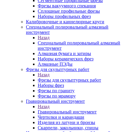
Сегментные профильные фрезы
Фрезы вакуумного спекания
Сплошные профильные фрезы
Наборы профильных фрез
Калибровочные и каннелюрные круги
Специальный полировальный алмазный
инструмент
Назад
Специальный полировальный алмазный
инструмент
Алмазная бумага и затиры
Наборы керамических фрез
Алмазные ПЭДы
Фрезы для скульптурных работ
Назад
Фрезы для скульптурных работ
Наборы фрез
Фрезы по граниту
Фрезы по мрамору
Гравировальный инструмент
Назад
Гравировальный инструмент
Чертилки и карандаши
Изделия из латуни и бронзы
Скарпели, закольники, спицы