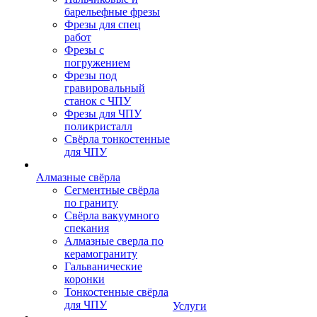
барельефные фрезы
Фрезы для спец
работ
Фрезы с
погружением
Фрезы под
гравировальный
станок с ЧПУ
Фрезы для ЧПУ
поликристалл
Свёрла тонкостенные
для ЧПУ
Алмазные свёрла
Сегментные свёрла
по граниту
Свёрла вакуумного
спекания
Алмазные сверла по
керамограниту
Гальванические
коронки
Тонкостенные свёрла
для ЧПУ
Услуги