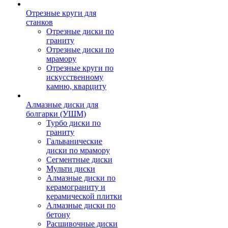
Отрезные круги для
станков
Отрезные диски по
граниту
Отрезные диски по
мрамору
Отрезные круги по
искусственному
камню, кварциту
Алмазные диски для
болгарки (УШМ)
Турбо диски по
граниту
Гальванические
диски по мрамору
Сегментные диски
Мульти диски
Алмазные диски по
керамограниту и
керамической плитки
Алмазные диски по
бетону
Расшивочные диски