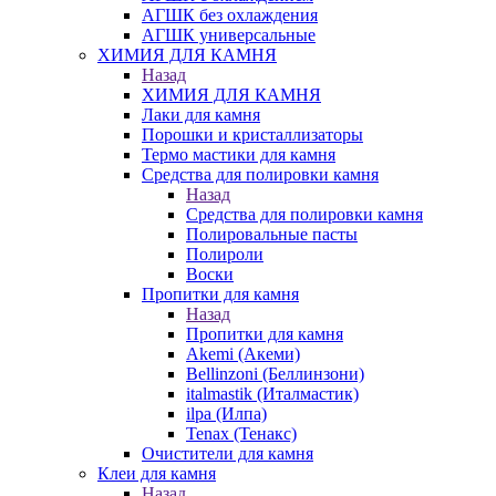
АГШК без охлаждения
АГШК универсальные
ХИМИЯ ДЛЯ КАМНЯ
Назад
ХИМИЯ ДЛЯ КАМНЯ
Лаки для камня
Порошки и кристаллизаторы
Термо мастики для камня
Средства для полировки камня
Назад
Средства для полировки камня
Полировальные пасты
Полироли
Воски
Пропитки для камня
Назад
Пропитки для камня
Akemi (Акеми)
Bellinzoni (Беллинзони)
italmastik (Италмастик)
ilpa (Илпа)
Tenax (Тенакс)
Очистители для камня
Клеи для камня
Назад