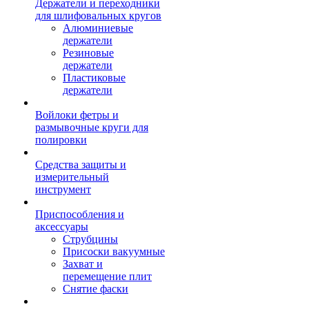
Держатели и переходники
для шлифовальных кругов
Алюминиевые
держатели
Резиновые
держатели
Пластиковые
держатели
Войлоки фетры и
размывочные круги для
полировки
Средства защиты и
измерительный
инструмент
Приспособления и
аксессуары
Струбцины
Присоски вакуумные
Захват и
перемещение плит
Снятие фаски