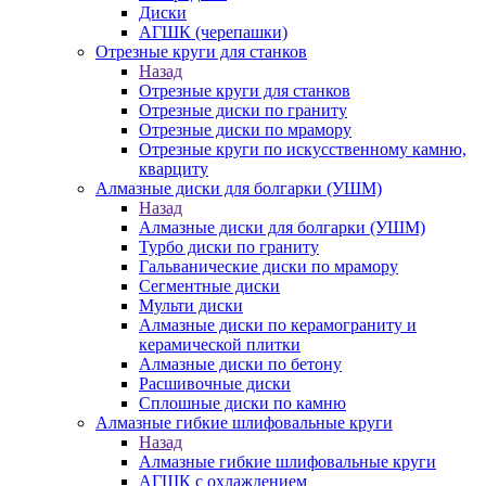
Диски
АГШК (черепашки)
Отрезные круги для станков
Назад
Отрезные круги для станков
Отрезные диски по граниту
Отрезные диски по мрамору
Отрезные круги по искусственному камню,
кварциту
Алмазные диски для болгарки (УШМ)
Назад
Алмазные диски для болгарки (УШМ)
Турбо диски по граниту
Гальванические диски по мрамору
Сегментные диски
Мульти диски
Алмазные диски по керамограниту и
керамической плитки
Алмазные диски по бетону
Расшивочные диски
Сплошные диски по камню
Алмазные гибкие шлифовальные круги
Назад
Алмазные гибкие шлифовальные круги
АГШК с охлаждением