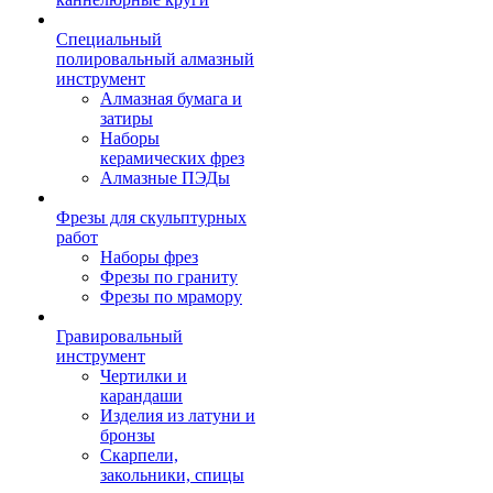
Специальный
полировальный алмазный
инструмент
Алмазная бумага и
затиры
Наборы
керамических фрез
Алмазные ПЭДы
Фрезы для скульптурных
работ
Наборы фрез
Фрезы по граниту
Фрезы по мрамору
Гравировальный
инструмент
Чертилки и
карандаши
Изделия из латуни и
бронзы
Скарпели,
закольники, спицы