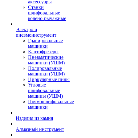
аксессуары
Станки
шлифовальные
колено-рычажные
Электро и
пневмоинструмент
Гравировальные
машинки
Кантофрезеры
Пневматические
машинки (УШМ)
Полировальные
машинки (УШМ)
Циркулярные пилы
Угловые
шлифовальные
машины (УШМ)
Прямошлифовальные
машинки
Изделия из камня
Алмазный инструмент