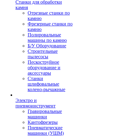
Станки для обработки
камня
Отрезные станки по
камню
Фрезерные станки по
камню
Полировальные
машины по камню
Б/У Оборудование
Строительные
пылесосы
Пескоструйное
оборудование и
аксессуары
Станки
шлифовальные
колено-рычажные
Электро и
пневмоинструмент
Гравировальные
машинки
Кантофрезеры
Пневматические
машинки (УШМ)