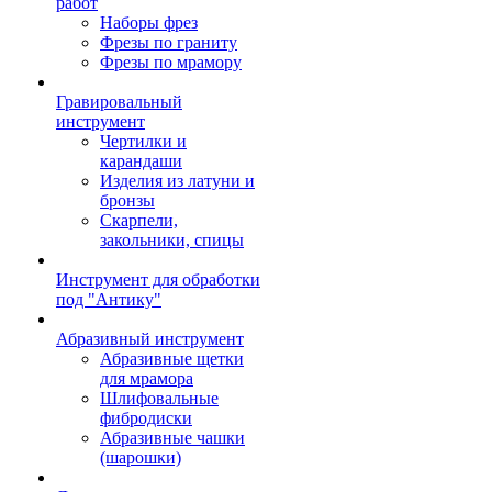
работ
Наборы фрез
Фрезы по граниту
Фрезы по мрамору
Гравировальный
инструмент
Чертилки и
карандаши
Изделия из латуни и
бронзы
Скарпели,
закольники, спицы
Инструмент для обработки
под "Антику"
Абразивный инструмент
Абразивные щетки
для мрамора
Шлифовальные
фибродиски
Абразивные чашки
(шарошки)