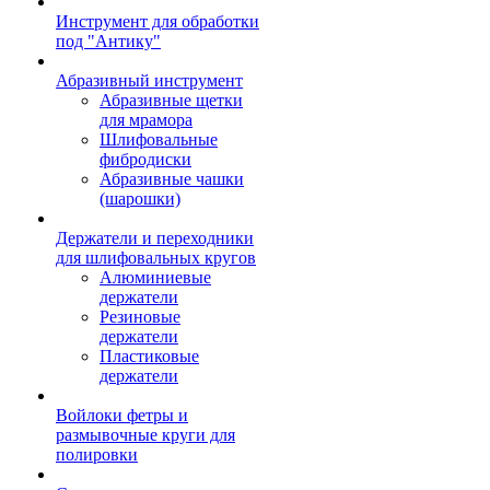
Инструмент для обработки
под "Антику"
Абразивный инструмент
Абразивные щетки
для мрамора
Шлифовальные
фибродиски
Абразивные чашки
(шарошки)
Держатели и переходники
для шлифовальных кругов
Алюминиевые
держатели
Резиновые
держатели
Пластиковые
держатели
Войлоки фетры и
размывочные круги для
полировки