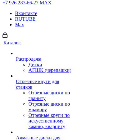
+7 926 287-66-27
МАХ
Вконтакте
RUTUBE
Max
Каталог
Распродажа
Диски
АГШК (черепашки)
Отрезные круги для
станков
Отрезные диски по
граниту
Отрезные диски по
мрамору
Отрезные круги по
искусственному
камню, кварциту
Алмазные диски для