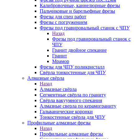
Калибровочные, каннелюрные фрезы
Пальчиковые и барельефные фрезы
Фрезы для спец работ
Фрезы с погружением
Фрезы под гравировальный станок с ЧПУ
Назад
Фрезы под гравировальный станок с
ЧПУ
Гранит двойное спекание
Гранит
Мрамор
Фрезы для ЧПУ поликристалл
Свёрла тонкостенные для ЧПУ
Алмазные свёрла
Назад
Алмазные свёрла
Сегментные свёрла по граниту
Свёрла вакуумного спекания
Алмазные сверла по керамограниту
Гальванические коронки
Тонкостенные свёрла для ЧПУ
Профильные алмазные фрезы
Назад
Профильные алмазные фрезы