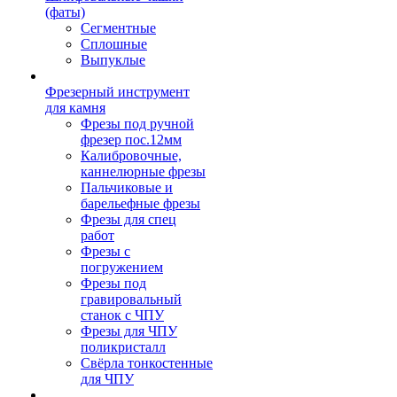
(фаты)
Сегментные
Сплошные
Выпуклые
Фрезерный инструмент
для камня
Фрезы под ручной
фрезер пос.12мм
Калибровочные,
каннелюрные фрезы
Пальчиковые и
барельефные фрезы
Фрезы для спец
работ
Фрезы с
погружением
Фрезы под
гравировальный
станок с ЧПУ
Фрезы для ЧПУ
поликристалл
Свёрла тонкостенные
для ЧПУ