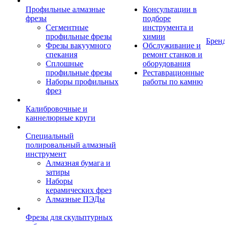
Профильные алмазные
Консультации в
фрезы
подборе
Сегментные
инструмента и
профильные фрезы
химии
Брен
Фрезы вакуумного
Обслуживание и
спекания
ремонт станков и
Сплошные
оборудования
профильные фрезы
Реставрационные
Наборы профильных
работы по камню
фрез
Калибровочные и
каннелюрные круги
Специальный
полировальный алмазный
инструмент
Алмазная бумага и
затиры
Наборы
керамических фрез
Алмазные ПЭДы
Фрезы для скульптурных