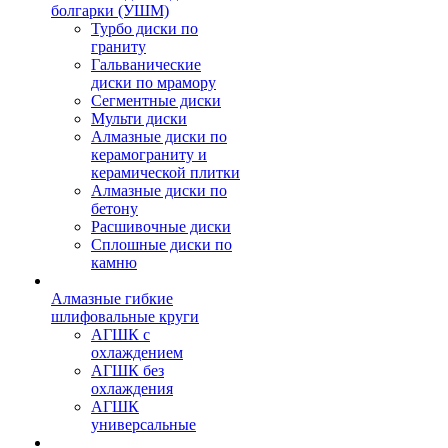
болгарки (УШМ)
Турбо диски по
граниту
Гальванические
диски по мрамору
Сегментные диски
Мульти диски
Алмазные диски по
керамограниту и
керамической плитки
Алмазные диски по
бетону
Расшивочные диски
Сплошные диски по
камню
Алмазные гибкие
шлифовальные круги
АГШК с
охлаждением
АГШК без
охлаждения
АГШК
универсальные