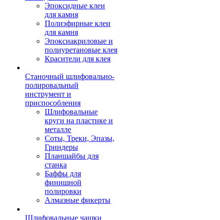
Эпоксидные клеи
для камня
Полиэфирные клеи
для камня
Эпоксиакриловые и
полиуретановые клея
Красители для клея
Станочный шлифовально-
полировальный
инструмент и
приспособления
Шлифовальные
круги на пластике и
металле
Соты, Треки, Эпазы,
Гриндеры
Планшайбы для
станка
Баффы для
финишной
полировки
Алмазные фикерты
Шлифовальные чашки