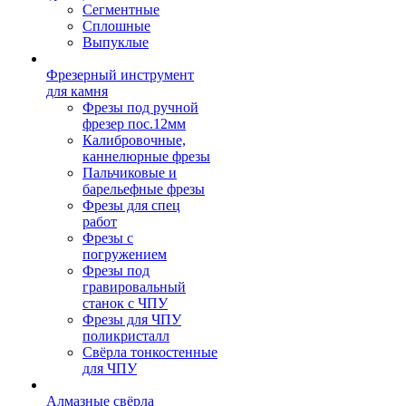
Сегментные
Сплошные
Выпуклые
Фрезерный инструмент
для камня
Фрезы под ручной
фрезер пос.12мм
Калибровочные,
каннелюрные фрезы
Пальчиковые и
барельефные фрезы
Фрезы для спец
работ
Фрезы с
погружением
Фрезы под
гравировальный
станок с ЧПУ
Фрезы для ЧПУ
поликристалл
Свёрла тонкостенные
для ЧПУ
Алмазные свёрла