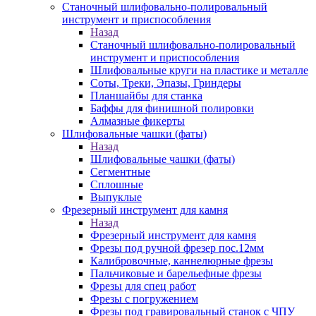
Станочный шлифовально-полировальный
инструмент и приспособления
Назад
Станочный шлифовально-полировальный
инструмент и приспособления
Шлифовальные круги на пластике и металле
Соты, Треки, Эпазы, Гриндеры
Планшайбы для станка
Баффы для финишной полировки
Алмазные фикерты
Шлифовальные чашки (фаты)
Назад
Шлифовальные чашки (фаты)
Сегментные
Сплошные
Выпуклые
Фрезерный инструмент для камня
Назад
Фрезерный инструмент для камня
Фрезы под ручной фрезер пос.12мм
Калибровочные, каннелюрные фрезы
Пальчиковые и барельефные фрезы
Фрезы для спец работ
Фрезы с погружением
Фрезы под гравировальный станок с ЧПУ