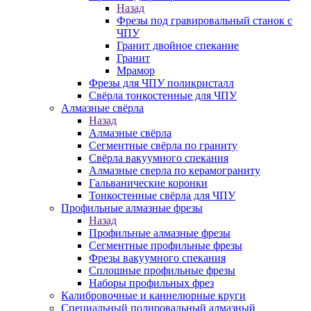
Назад
Фрезы под гравировальный станок с
ЧПУ
Гранит двойное спекание
Гранит
Мрамор
Фрезы для ЧПУ поликристалл
Свёрла тонкостенные для ЧПУ
Алмазные свёрла
Назад
Алмазные свёрла
Сегментные свёрла по граниту
Свёрла вакуумного спекания
Алмазные сверла по керамограниту
Гальванические коронки
Тонкостенные свёрла для ЧПУ
Профильные алмазные фрезы
Назад
Профильные алмазные фрезы
Сегментные профильные фрезы
Фрезы вакуумного спекания
Сплошные профильные фрезы
Наборы профильных фрез
Калибровочные и каннелюрные круги
Специальный полировальный алмазный