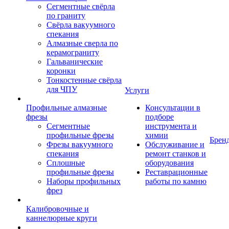
Сегментные свёрла
по граниту
Свёрла вакуумного
спекания
Алмазные сверла по
керамограниту
Гальванические
коронки
Тонкостенные свёрла
для ЧПУ
Услуги
Профильные алмазные
Консультации в
фрезы
подборе
Сегментные
инструмента и
профильные фрезы
химии
Брен
Фрезы вакуумного
Обслуживание и
спекания
ремонт станков и
Сплошные
оборудования
профильные фрезы
Реставрационные
Наборы профильных
работы по камню
фрез
Калибровочные и
каннелюрные круги