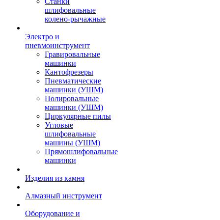
Станки
шлифовальные
колено-рычажные
Электро и
пневмоинструмент
Гравировальные
машинки
Кантофрезеры
Пневматические
машинки (УШМ)
Полировальные
машинки (УШМ)
Циркулярные пилы
Угловые
шлифовальные
машины (УШМ)
Прямошлифовальные
машинки
Изделия из камня
Алмазный инструмент
Оборудование и