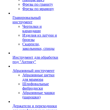
Фрезы по граниту
Фрезы по мрамору
Гравировальный
инструмент
Чертилки и
карандаши
Изделия из латуни и
бронзы
Скарпели,
закольники, спицы
Инструмент для обработки
под "Антику"
Абразивный инструмент
Абразивные щетки
для мрамора
Шлифовальные
фибродиски
Абразивные чашки
(шарошки)
Держатели и переходники