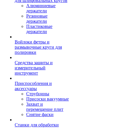
для шлифовальных кругов
Алюминиевые
держатели
Резиновые
держатели
Пластиковые
держатели
Войлоки фетры и
размывочные круги для
полировки
Средства защиты и
измерительный
инструмент
Приспособления и
аксессуары
Струбцины
Присоски вакуумные
Захват и
перемещение плит
Снятие фаски
Станки для обработки