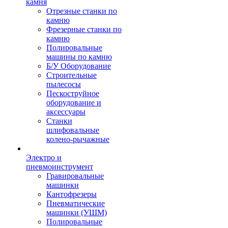
камня
Отрезные станки по
камню
Фрезерные станки по
камню
Полировальные
машины по камню
Б/У Оборудование
Строительные
пылесосы
Пескоструйное
оборудование и
аксессуары
Станки
шлифовальные
колено-рычажные
Электро и
пневмоинструмент
Гравировальные
машинки
Кантофрезеры
Пневматические
машинки (УШМ)
Полировальные