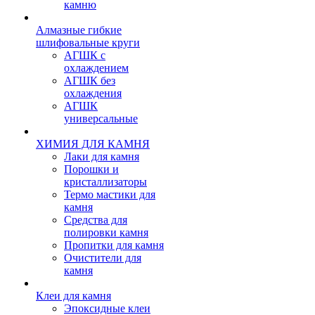
камню
Алмазные гибкие
шлифовальные круги
АГШК с
охлаждением
АГШК без
охлаждения
АГШК
универсальные
ХИМИЯ ДЛЯ КАМНЯ
Лаки для камня
Порошки и
кристаллизаторы
Термо мастики для
камня
Средства для
полировки камня
Пропитки для камня
Очистители для
камня
Клеи для камня
Эпоксидные клеи