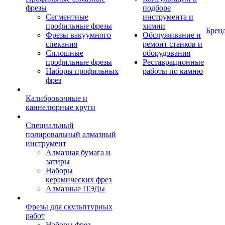
фрезы
подборе
Сегментные
инструмента и
профильные фрезы
химии
Брен
Фрезы вакуумного
Обслуживание и
спекания
ремонт станков и
Сплошные
оборудования
профильные фрезы
Реставрационные
Наборы профильных
работы по камню
фрез
Калибровочные и
каннелюрные круги
Специальный
полировальный алмазный
инструмент
Алмазная бумага и
затиры
Наборы
керамических фрез
Алмазные ПЭДы
Фрезы для скульптурных
работ
Наборы фрез