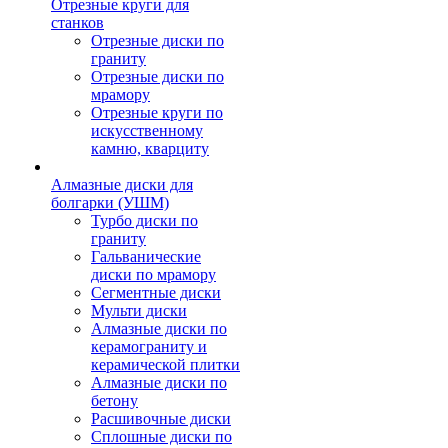
Отрезные круги для
станков
Отрезные диски по
граниту
Отрезные диски по
мрамору
Отрезные круги по
искусственному
камню, кварциту
Алмазные диски для
болгарки (УШМ)
Турбо диски по
граниту
Гальванические
диски по мрамору
Сегментные диски
Мульти диски
Алмазные диски по
керамограниту и
керамической плитки
Алмазные диски по
бетону
Расшивочные диски
Сплошные диски по