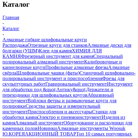
Каталог
Главная
-
Каталог
-
Алмазные гибкие шлифовальные круги
Распродажа
Отрезные круги для станков
Алмазные диски для
болгарки (УШМ)
Клеи для камня
ХИМИЯ ДЛЯ
КАМНЯ
Фрезерный инструмент для камня
Специальный
полировальный алмазный инструмент
Калибровочные и
каннелюрные круги
Профильные алмазные фрезы
Алмазные
свёрла
Шлифовальные чашки (фаты)
Станочный шлифовально-
полировальный инструмент и приспособления
Фрезы для
скульптурных работ
Гравировальный инструмент
Инструмент
для обработки под &quot;Антику&quot;
Держатели и
переходники для шлифовальных кругов
Абразивный
инструмент
Войлоки фетры и размывочные круги для
полировки
Средства защиты и измерительный
инструмент
Приспособления и аксессуары
Станки для
обработки камня
Электро и пневмоинструмент
Изделия из
камня
Алмазный инструмент
Оборудование и расходники для
каменных полов
Новинки
Алмазные инструменты Woosuk
Ю.КОРЕЯ
АКЦИОННЫЙ ТОВАР
Топ 10 самых популярных