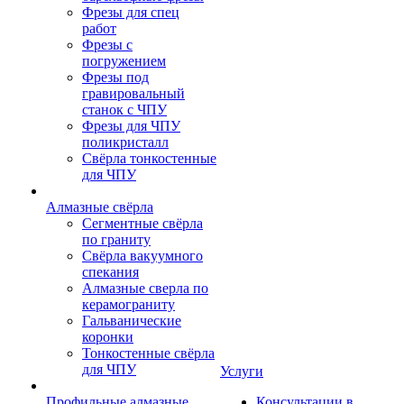
Фрезы для спец
работ
Фрезы с
погружением
Фрезы под
гравировальный
станок с ЧПУ
Фрезы для ЧПУ
поликристалл
Свёрла тонкостенные
для ЧПУ
Алмазные свёрла
Сегментные свёрла
по граниту
Свёрла вакуумного
спекания
Алмазные сверла по
керамограниту
Гальванические
коронки
Тонкостенные свёрла
для ЧПУ
Услуги
Профильные алмазные
Консультации в