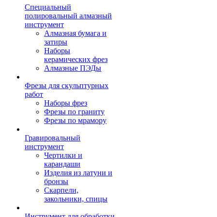
Специальный
полировальный алмазный
инструмент
Алмазная бумага и
затиры
Наборы
керамических фрез
Алмазные ПЭДы
Фрезы для скульптурных
работ
Наборы фрез
Фрезы по граниту
Фрезы по мрамору
Гравировальный
инструмент
Чертилки и
карандаши
Изделия из латуни и
бронзы
Скарпели,
закольники, спицы
Инструмент для обработки