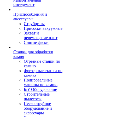
измерительный
инструмент
Приспособления и
аксессуары
Струбцины
Присоски вакуумные
Захват и
перемещение плит
Снятие фаски
Станки для обработки
камня
Отрезные станки по
камню
Фрезерные станки по
камню
Полировальные
машины по камню
Б/У Оборудование
Строительные
пылесосы
Пескоструйное
оборудование и
аксессуары