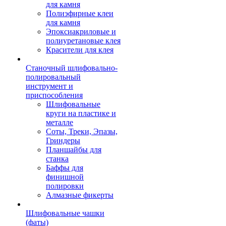
для камня
Полиэфирные клеи
для камня
Эпоксиакриловые и
полиуретановые клея
Красители для клея
Станочный шлифовально-
полировальный
инструмент и
приспособления
Шлифовальные
круги на пластике и
металле
Соты, Треки, Эпазы,
Гриндеры
Планшайбы для
станка
Баффы для
финишной
полировки
Алмазные фикерты
Шлифовальные чашки
(фаты)