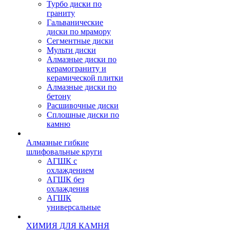
Турбо диски по
граниту
Гальванические
диски по мрамору
Сегментные диски
Мульти диски
Алмазные диски по
керамограниту и
керамической плитки
Алмазные диски по
бетону
Расшивочные диски
Сплошные диски по
камню
Алмазные гибкие
шлифовальные круги
АГШК с
охлаждением
АГШК без
охлаждения
АГШК
универсальные
ХИМИЯ ДЛЯ КАМНЯ