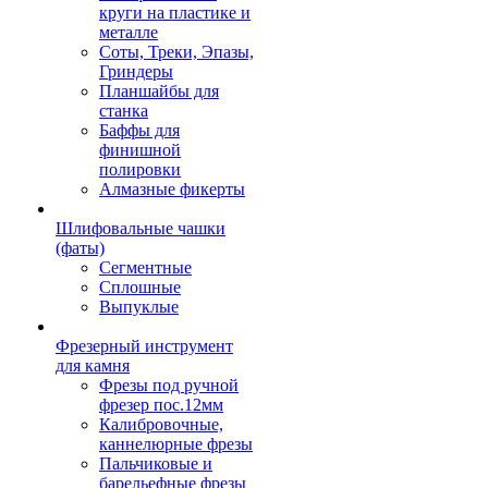
круги на пластике и
металле
Соты, Треки, Эпазы,
Гриндеры
Планшайбы для
станка
Баффы для
финишной
полировки
Алмазные фикерты
Шлифовальные чашки
(фаты)
Сегментные
Сплошные
Выпуклые
Фрезерный инструмент
для камня
Фрезы под ручной
фрезер пос.12мм
Калибровочные,
каннелюрные фрезы
Пальчиковые и
барельефные фрезы