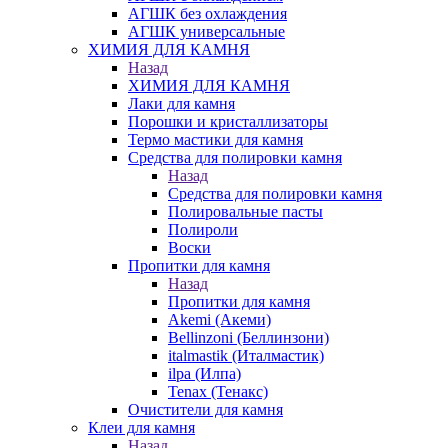
АГШК без охлаждения
АГШК универсальные
ХИМИЯ ДЛЯ КАМНЯ
Назад
ХИМИЯ ДЛЯ КАМНЯ
Лаки для камня
Порошки и кристаллизаторы
Термо мастики для камня
Средства для полировки камня
Назад
Средства для полировки камня
Полировальные пасты
Полироли
Воски
Пропитки для камня
Назад
Пропитки для камня
Akemi (Акеми)
Bellinzoni (Беллинзони)
italmastik (Италмастик)
ilpa (Илпа)
Tenax (Тенакс)
Очистители для камня
Клеи для камня
Назад