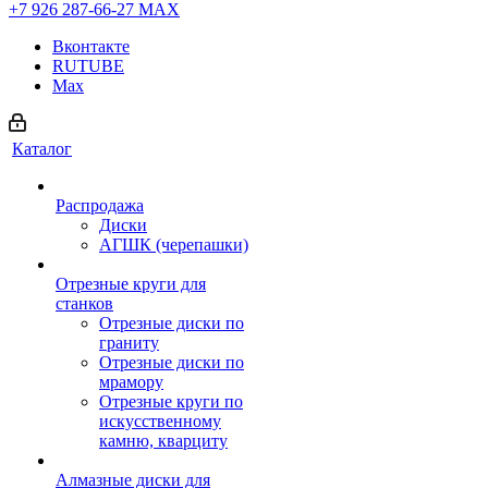
+7 926 287-66-27
МАХ
Вконтакте
RUTUBE
Max
Каталог
Распродажа
Диски
АГШК (черепашки)
Отрезные круги для
станков
Отрезные диски по
граниту
Отрезные диски по
мрамору
Отрезные круги по
искусственному
камню, кварциту
Алмазные диски для