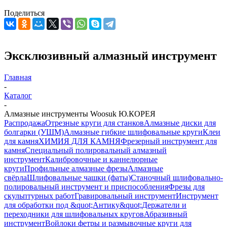
Поделиться
Эксклюзивный алмазный инструмент
Главная
-
Каталог
-
Алмазные инструменты Woosuk Ю.КОРЕЯ
Распродажа
Отрезные круги для станков
Алмазные диски для
болгарки (УШМ)
Алмазные гибкие шлифовальные круги
Клеи
для камня
ХИМИЯ ДЛЯ КАМНЯ
Фрезерный инструмент для
камня
Специальный полировальный алмазный
инструмент
Калибровочные и каннелюрные
круги
Профильные алмазные фрезы
Алмазные
свёрла
Шлифовальные чашки (фаты)
Станочный шлифовально-
полировальный инструмент и приспособления
Фрезы для
скульптурных работ
Гравировальный инструмент
Инструмент
для обработки под &quot;Антику&quot;
Держатели и
переходники для шлифовальных кругов
Абразивный
инструмент
Войлоки фетры и размывочные круги для