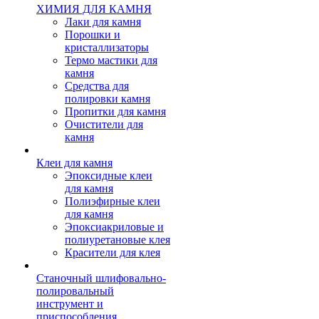
ХИМИЯ ДЛЯ КАМНЯ
Лаки для камня
Порошки и
кристаллизаторы
Термо мастики для
камня
Средства для
полировки камня
Пропитки для камня
Очистители для
камня
Клеи для камня
Эпоксидные клеи
для камня
Полиэфирные клеи
для камня
Эпоксиакриловые и
полиуретановые клея
Красители для клея
Станочный шлифовально-
полировальный
инструмент и
приспособления