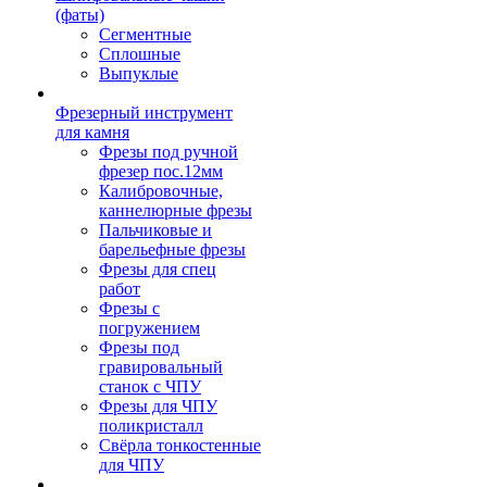
(фаты)
Сегментные
Сплошные
Выпуклые
Фрезерный инструмент
для камня
Фрезы под ручной
фрезер пос.12мм
Калибровочные,
каннелюрные фрезы
Пальчиковые и
барельефные фрезы
Фрезы для спец
работ
Фрезы с
погружением
Фрезы под
гравировальный
станок с ЧПУ
Фрезы для ЧПУ
поликристалл
Свёрла тонкостенные
для ЧПУ