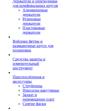
Держатели и переходники
для шлифовальных кругов
Алюминиевые
держатели
Резиновые
держатели
Пластиковые
держатели
Войлоки фетры и
размывочные круги для
полировки
Средства защиты и
измерительный
инструмент
Приспособления и
аксессуары
Струбцины
Присоски вакуумные
Захват и
перемещение плит
Снятие фаски