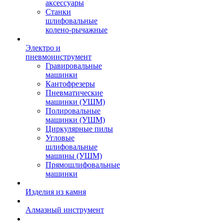
аксессуары
Станки
шлифовальные
колено-рычажные
Электро и
пневмоинструмент
Гравировальные
машинки
Кантофрезеры
Пневматические
машинки (УШМ)
Полировальные
машинки (УШМ)
Циркулярные пилы
Угловые
шлифовальные
машины (УШМ)
Прямошлифовальные
машинки
Изделия из камня
Алмазный инструмент