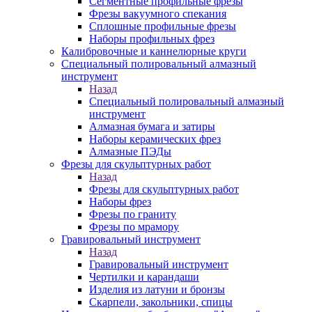
Сегментные профильные фрезы
Фрезы вакуумного спекания
Сплошные профильные фрезы
Наборы профильных фрез
Калибровочные и каннелюрные круги
Специальный полировальный алмазный
инструмент
Назад
Специальный полировальный алмазный
инструмент
Алмазная бумага и затиры
Наборы керамических фрез
Алмазные ПЭДы
Фрезы для скульптурных работ
Назад
Фрезы для скульптурных работ
Наборы фрез
Фрезы по граниту
Фрезы по мрамору
Гравировальный инструмент
Назад
Гравировальный инструмент
Чертилки и карандаши
Изделия из латуни и бронзы
Скарпели, закольники, спицы