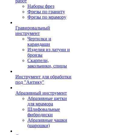
работ
Наборы фрез
Фрезы по граниту
Фрезы по мрамору
Гравировальный
инструмент
Чертилки и
карандаши
Изделия из латуни и
бронзы
Скарпели,
закольники, спицы
Инструмент для обработки
под "Антику"
Абразивный инструмент
Абразивные щетки
для мрамора
Шлифовальные
фибродиски
Абразивные чашки
(шарошки)