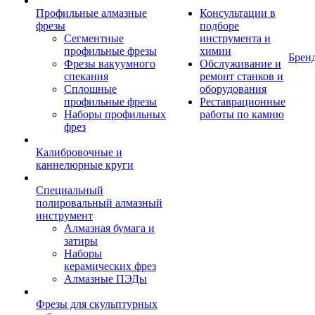
Профильные алмазные
Консультации в
фрезы
подборе
Сегментные
инструмента и
профильные фрезы
химии
Брен
Фрезы вакуумного
Обслуживание и
спекания
ремонт станков и
Сплошные
оборудования
профильные фрезы
Реставрационные
Наборы профильных
работы по камню
фрез
Калибровочные и
каннелюрные круги
Специальный
полировальный алмазный
инструмент
Алмазная бумага и
затиры
Наборы
керамических фрез
Алмазные ПЭДы
Фрезы для скульптурных