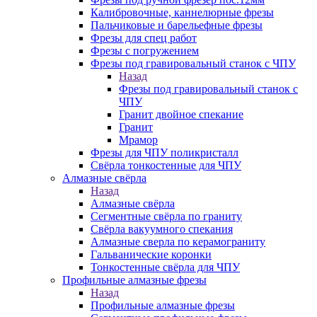
Калибровочные, каннелюрные фрезы
Пальчиковые и барельефные фрезы
Фрезы для спец работ
Фрезы с погружением
Фрезы под гравировальный станок с ЧПУ
Назад
Фрезы под гравировальный станок с
ЧПУ
Гранит двойное спекание
Гранит
Мрамор
Фрезы для ЧПУ поликристалл
Свёрла тонкостенные для ЧПУ
Алмазные свёрла
Назад
Алмазные свёрла
Сегментные свёрла по граниту
Свёрла вакуумного спекания
Алмазные сверла по керамограниту
Гальванические коронки
Тонкостенные свёрла для ЧПУ
Профильные алмазные фрезы
Назад
Профильные алмазные фрезы