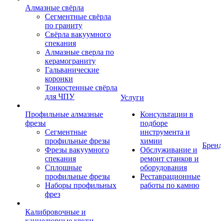
Алмазные свёрла
Сегментные свёрла
по граниту
Свёрла вакуумного
спекания
Алмазные сверла по
керамограниту
Гальванические
коронки
Тонкостенные свёрла
для ЧПУ
Услуги
Профильные алмазные
Консультации в
фрезы
подборе
Сегментные
инструмента и
профильные фрезы
химии
Брен
Фрезы вакуумного
Обслуживание и
спекания
ремонт станков и
Сплошные
оборудования
профильные фрезы
Реставрационные
Наборы профильных
работы по камню
фрез
Калибровочные и
каннелюрные круги