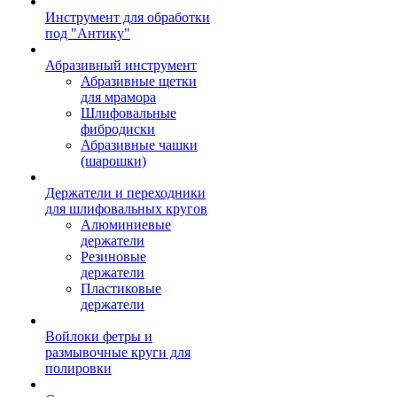
Инструмент для обработки
под "Антику"
Абразивный инструмент
Абразивные щетки
для мрамора
Шлифовальные
фибродиски
Абразивные чашки
(шарошки)
Держатели и переходники
для шлифовальных кругов
Алюминиевые
держатели
Резиновые
держатели
Пластиковые
держатели
Войлоки фетры и
размывочные круги для
полировки