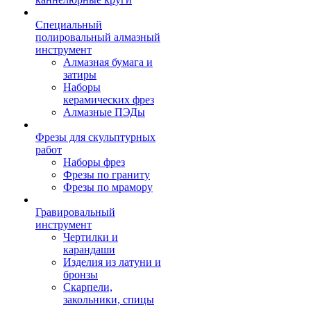
Специальный
полировальный алмазный
инструмент
Алмазная бумага и
затиры
Наборы
керамических фрез
Алмазные ПЭДы
Фрезы для скульптурных
работ
Наборы фрез
Фрезы по граниту
Фрезы по мрамору
Гравировальный
инструмент
Чертилки и
карандаши
Изделия из латуни и
бронзы
Скарпели,
закольники, спицы