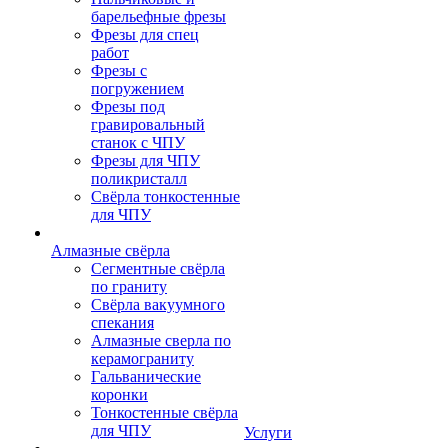
барельефные фрезы
Фрезы для спец
работ
Фрезы с
погружением
Фрезы под
гравировальный
станок с ЧПУ
Фрезы для ЧПУ
поликристалл
Свёрла тонкостенные
для ЧПУ
Алмазные свёрла
Сегментные свёрла
по граниту
Свёрла вакуумного
спекания
Алмазные сверла по
керамограниту
Гальванические
коронки
Тонкостенные свёрла
для ЧПУ
Услуги