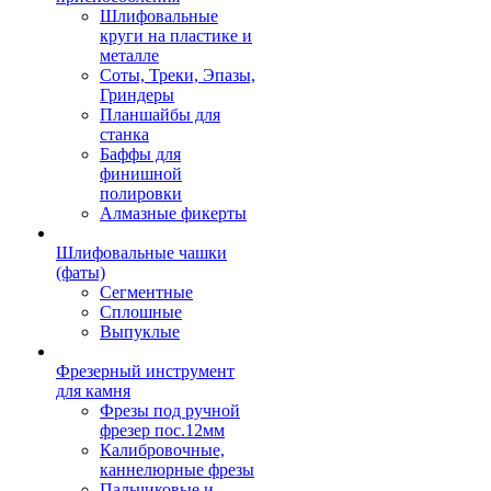
Шлифовальные
круги на пластике и
металле
Соты, Треки, Эпазы,
Гриндеры
Планшайбы для
станка
Баффы для
финишной
полировки
Алмазные фикерты
Шлифовальные чашки
(фаты)
Сегментные
Сплошные
Выпуклые
Фрезерный инструмент
для камня
Фрезы под ручной
фрезер пос.12мм
Калибровочные,
каннелюрные фрезы
Пальчиковые и