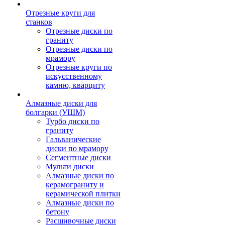
Отрезные круги для
станков
Отрезные диски по
граниту
Отрезные диски по
мрамору
Отрезные круги по
искусственному
камню, кварциту
Алмазные диски для
болгарки (УШМ)
Турбо диски по
граниту
Гальванические
диски по мрамору
Сегментные диски
Мульти диски
Алмазные диски по
керамограниту и
керамической плитки
Алмазные диски по
бетону
Расшивочные диски