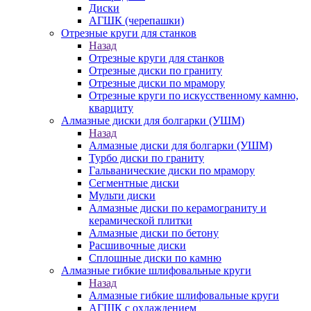
Диски
АГШК (черепашки)
Отрезные круги для станков
Назад
Отрезные круги для станков
Отрезные диски по граниту
Отрезные диски по мрамору
Отрезные круги по искусственному камню,
кварциту
Алмазные диски для болгарки (УШМ)
Назад
Алмазные диски для болгарки (УШМ)
Турбо диски по граниту
Гальванические диски по мрамору
Сегментные диски
Мульти диски
Алмазные диски по керамограниту и
керамической плитки
Алмазные диски по бетону
Расшивочные диски
Сплошные диски по камню
Алмазные гибкие шлифовальные круги
Назад
Алмазные гибкие шлифовальные круги
АГШК с охлаждением