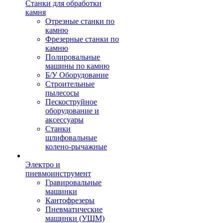
Станки для обработки
камня
Отрезные станки по
камню
Фрезерные станки по
камню
Полировальные
машины по камню
Б/У Оборудование
Строительные
пылесосы
Пескоструйное
оборудование и
аксессуары
Станки
шлифовальные
колено-рычажные
Электро и
пневмоинструмент
Гравировальные
машинки
Кантофрезеры
Пневматические
машинки (УШМ)