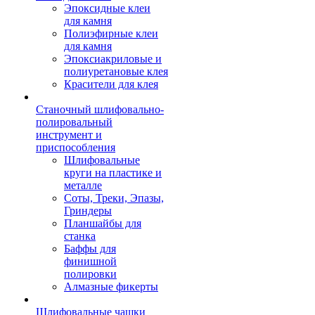
Эпоксидные клеи
для камня
Полиэфирные клеи
для камня
Эпоксиакриловые и
полиуретановые клея
Красители для клея
Станочный шлифовально-
полировальный
инструмент и
приспособления
Шлифовальные
круги на пластике и
металле
Соты, Треки, Эпазы,
Гриндеры
Планшайбы для
станка
Баффы для
финишной
полировки
Алмазные фикерты
Шлифовальные чашки