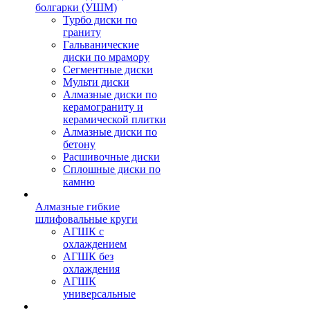
болгарки (УШМ)
Турбо диски по
граниту
Гальванические
диски по мрамору
Сегментные диски
Мульти диски
Алмазные диски по
керамограниту и
керамической плитки
Алмазные диски по
бетону
Расшивочные диски
Сплошные диски по
камню
Алмазные гибкие
шлифовальные круги
АГШК с
охлаждением
АГШК без
охлаждения
АГШК
универсальные