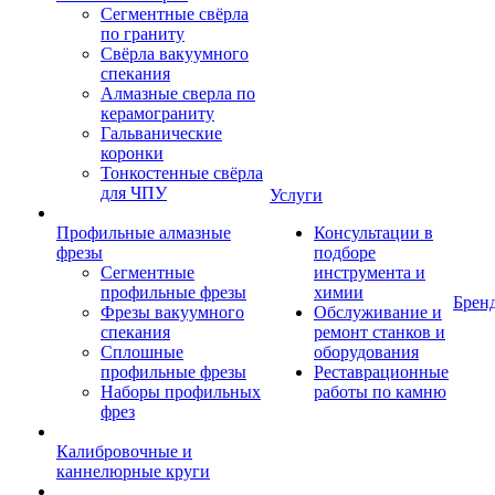
Сегментные свёрла
по граниту
Свёрла вакуумного
спекания
Алмазные сверла по
керамограниту
Гальванические
коронки
Тонкостенные свёрла
для ЧПУ
Услуги
Профильные алмазные
Консультации в
фрезы
подборе
Сегментные
инструмента и
профильные фрезы
химии
Брен
Фрезы вакуумного
Обслуживание и
спекания
ремонт станков и
Сплошные
оборудования
профильные фрезы
Реставрационные
Наборы профильных
работы по камню
фрез
Калибровочные и
каннелюрные круги