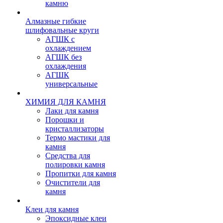
камню
Алмазные гибкие
шлифовальные круги
АГШК с
охлаждением
АГШК без
охлаждения
АГШК
универсальные
ХИМИЯ ДЛЯ КАМНЯ
Лаки для камня
Порошки и
кристаллизаторы
Термо мастики для
камня
Средства для
полировки камня
Пропитки для камня
Очистители для
камня
Клеи для камня
Эпоксидные клеи