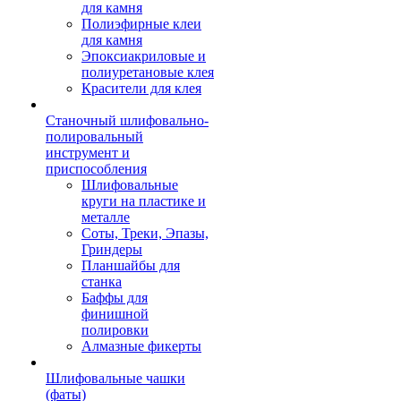
для камня
Полиэфирные клеи
для камня
Эпоксиакриловые и
полиуретановые клея
Красители для клея
Станочный шлифовально-
полировальный
инструмент и
приспособления
Шлифовальные
круги на пластике и
металле
Соты, Треки, Эпазы,
Гриндеры
Планшайбы для
станка
Баффы для
финишной
полировки
Алмазные фикерты
Шлифовальные чашки
(фаты)