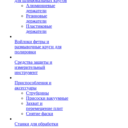
для шлифовальных кругов
Алюминиевые
держатели
Резиновые
держатели
Пластиковые
держатели
Войлоки фетры и
размывочные круги для
полировки
Средства защиты и
измерительный
инструмент
Приспособления и
аксессуары
Струбцины
Присоски вакуумные
Захват и
перемещение плит
Снятие фаски
Станки для обработки