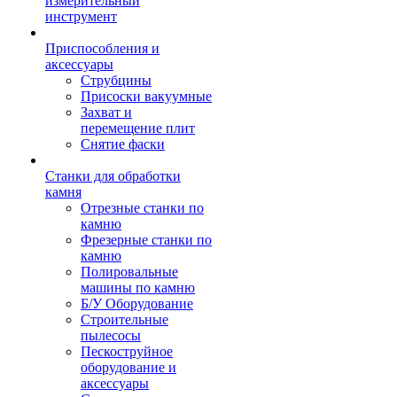
измерительный
инструмент
Приспособления и
аксессуары
Струбцины
Присоски вакуумные
Захват и
перемещение плит
Снятие фаски
Станки для обработки
камня
Отрезные станки по
камню
Фрезерные станки по
камню
Полировальные
машины по камню
Б/У Оборудование
Строительные
пылесосы
Пескоструйное
оборудование и
аксессуары