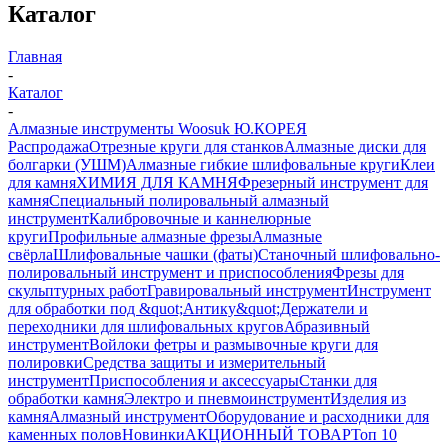
Каталог
Главная
-
Каталог
-
Алмазные инструменты Woosuk Ю.КОРЕЯ
Распродажа
Отрезные круги для станков
Алмазные диски для
болгарки (УШМ)
Алмазные гибкие шлифовальные круги
Клеи
для камня
ХИМИЯ ДЛЯ КАМНЯ
Фрезерный инструмент для
камня
Специальный полировальный алмазный
инструмент
Калибровочные и каннелюрные
круги
Профильные алмазные фрезы
Алмазные
свёрла
Шлифовальные чашки (фаты)
Станочный шлифовально-
полировальный инструмент и приспособления
Фрезы для
скульптурных работ
Гравировальный инструмент
Инструмент
для обработки под &quot;Антику&quot;
Держатели и
переходники для шлифовальных кругов
Абразивный
инструмент
Войлоки фетры и размывочные круги для
полировки
Средства защиты и измерительный
инструмент
Приспособления и аксессуары
Станки для
обработки камня
Электро и пневмоинструмент
Изделия из
камня
Алмазный инструмент
Оборудование и расходники для
каменных полов
Новинки
АКЦИОННЫЙ ТОВАР
Топ 10