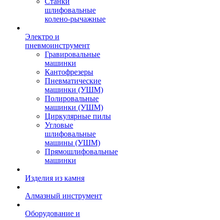
Станки
шлифовальные
колено-рычажные
Электро и
пневмоинструмент
Гравировальные
машинки
Кантофрезеры
Пневматические
машинки (УШМ)
Полировальные
машинки (УШМ)
Циркулярные пилы
Угловые
шлифовальные
машины (УШМ)
Прямошлифовальные
машинки
Изделия из камня
Алмазный инструмент
Оборудование и