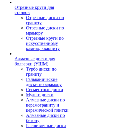
Отрезные круги для
станков
Отрезные диски по
граниту
Отрезные диски по
мрамору
Отрезные круги по
искусственному
камню, кварциту
Алмазные диски для
болгарки (УШМ)
Турбо диски по
граниту
Гальванические
диски по мрамору
Сегментные диски
Мульти диски
Алмазные диски по
керамограниту и
керамической плитки
Алмазные диски по
бетону
Расшивочные диски