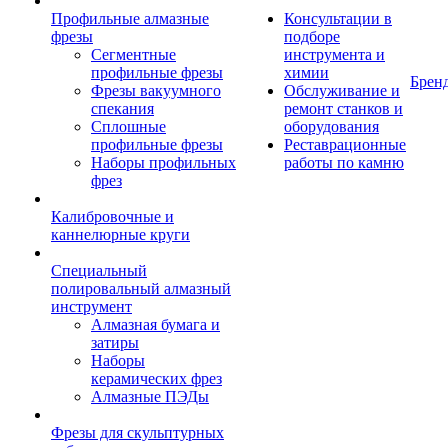
Профильные алмазные
Консультации в
фрезы
подборе
Сегментные
инструмента и
профильные фрезы
химии
Брен
Фрезы вакуумного
Обслуживание и
спекания
ремонт станков и
Сплошные
оборудования
профильные фрезы
Реставрационные
Наборы профильных
работы по камню
фрез
Калибровочные и
каннелюрные круги
Специальный
полировальный алмазный
инструмент
Алмазная бумага и
затиры
Наборы
керамических фрез
Алмазные ПЭДы
Фрезы для скульптурных