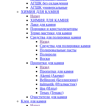
АГШК без охлаждения
АГШК универсальные
ХИМИЯ ДЛЯ КАМНЯ
Назад
ХИМИЯ ДЛЯ КАМНЯ
Лаки для камня
Порошки и кристаллизаторы
Термо мастики для камня
Средства для полировки камня
Назад
Средства для полировки камня
Полировальные пасты
Полироли
Воски
Пропитки для камня
Назад
Пропитки для камня
Akemi (Акеми)
Bellinzoni (Беллинзони)
italmastik (Италмастик)
ilpa (Илпа)
Tenax (Тенакс)
Очистители для камня
Клеи для камня
Назад