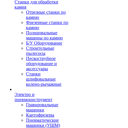
Станки для обработки
камня
Отрезные станки по
камню
Фрезерные станки по
камню
Полировальные
машины по камню
Б/У Оборудование
Строительные
пылесосы
Пескоструйное
оборудование и
аксессуары
Станки
шлифовальные
колено-рычажные
Электро и
пневмоинструмент
Гравировальные
машинки
Кантофрезеры
Пневматические
машинки (УШМ)