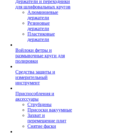
Держатели и переходники
для шлифовальных кругов
Алюминиевые
держатели
Резиновые
держатели
Пластиковые
держатели
Войлоки фетры и
размывочные круги для
полировки
Средства защиты и
измерительный
инструмент
Приспособления и
аксессуары
Струбцины
Присоски вакуумные
Захват и
перемещение плит
Снятие фаски