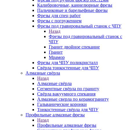
Калибровочные, каннелюрные фрезы
Пальчиковые и барельефные фрезы
Фрезы для спец работ
Фрезы с погружением
Фрезы под гравировальный станок с ЧПУ
Назад
Фрезы под гравировальный станок с
ЧПУ
Гранит двойное спекание
Гранит
Мрамор
Фрезы для ЧПУ поликристалл
Свёрла тонкостенные для ЧПУ
Алмазные свёрла
Назад
Алмазные свёрла
Сегментные свёрла по граниту
Свёрла вакуумного спекания
Алмазные сверла по керамограниту
Гальванические коронки
Тонкостенные свёрла для ЧПУ
Профильные алмазные фрезы
Назад
Профильные алмазные фрезы