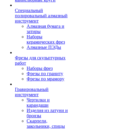
Специальный
полировальный алмазный
инструмент
Алмазная бумага и
затиры
Наборы
керамических фрез
Алмазные ПЭДы
Фрезы для скульптурных
работ
Наборы фрез
Фрезы по граниту
Фрезы по мрамору
Гравировальный
инструмент
Чертилки и
карандаши
Изделия из латуни и
бронзы
Скарпели,
закольники, спицы