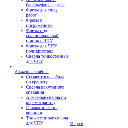
барельефные фрезы
Фрезы для спец
работ
Фрезы с
погружением
Фрезы под
гравировальный
станок с ЧПУ
Фрезы для ЧПУ
поликристалл
Свёрла тонкостенные
для ЧПУ
Алмазные свёрла
Сегментные свёрла
по граниту
Свёрла вакуумного
спекания
Алмазные сверла по
керамограниту
Гальванические
коронки
Тонкостенные свёрла
для ЧПУ
Услуги