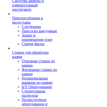
Средства защиты и
измерительный
инструмент
Приспособления и
аксессуары
Струбцины
Присоски вакуумные
Захват и
перемещение плит
Снятие фаски
Станки для обработки
камня
Отрезные станки по
камню
Фрезерные станки по
камню
Полировальные
машины по камню
Б/У Оборудование
Строительные
пылесосы
Пескоструйное
оборудование и