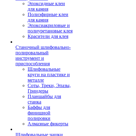
Эпоксидные клеи
для камня
Полиэфирные клеи
для камня
Эпоксиакриловые и
полиуретановые клея
Красители для клея
Станочный шлифовально-
полировальный
инструмент и
приспособления
Шлифовальные
круги на пластике и
металле
Соты, Треки, Эпазы,
Гриндеры
Планшайбы для
станка
Баффы для
финишной
полировки
Алмазные фикерты
Шлифовальные чашки