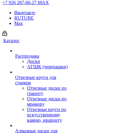
+7 926 287-66-27
МАХ
Вконтакте
RUTUBE
Max
Каталог
Распродажа
Диски
АГШК (черепашки)
Отрезные круги для
станков
Отрезные диски по
граниту
Отрезные диски по
мрамору
Отрезные круги по
искусственному
камню, кварциту
Алмазные диски для