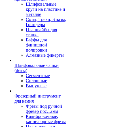
Шлифовальные
круги на пластике и
металле
Соты, Треки, Эпазы,
Гриндеры
Планшайбы для
станка
Баффы для
финишной
полировки
Алмазные фикерты
Шлифовальные чашки
(фаты)
Сегментные
Сплошные
Выпуклые
Фрезерный инструмент
для камня
Фрезы под ручной
фрезер пос.12мм
Калибровочные,
каннелюрные фрезы
Пальчиковые и