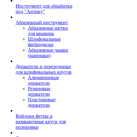
Инструмент для обработки
под "Антику"
Абразивный инструмент
Абразивные щетки
для мрамора
Шлифовальные
фибродиски
Абразивные чашки
(шарошки)
Держатели и переходники
для шлифовальных кругов
Алюминиевые
держатели
Резиновые
держатели
Пластиковые
держатели
Войлоки фетры и
размывочные круги для
полировки