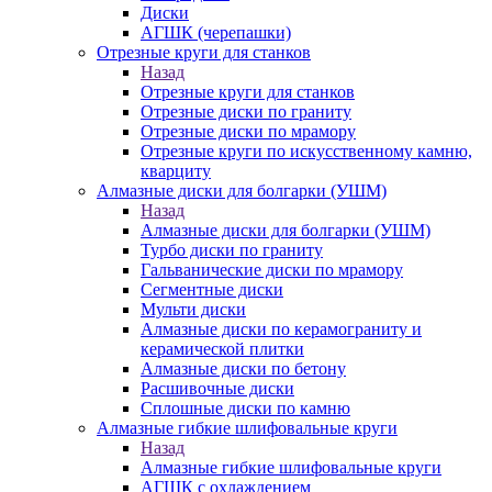
Диски
АГШК (черепашки)
Отрезные круги для станков
Назад
Отрезные круги для станков
Отрезные диски по граниту
Отрезные диски по мрамору
Отрезные круги по искусственному камню,
кварциту
Алмазные диски для болгарки (УШМ)
Назад
Алмазные диски для болгарки (УШМ)
Турбо диски по граниту
Гальванические диски по мрамору
Сегментные диски
Мульти диски
Алмазные диски по керамограниту и
керамической плитки
Алмазные диски по бетону
Расшивочные диски
Сплошные диски по камню
Алмазные гибкие шлифовальные круги
Назад
Алмазные гибкие шлифовальные круги
АГШК с охлаждением