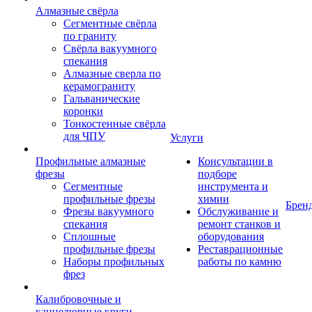
Алмазные свёрла
Сегментные свёрла
по граниту
Свёрла вакуумного
спекания
Алмазные сверла по
керамограниту
Гальванические
коронки
Тонкостенные свёрла
для ЧПУ
Услуги
Профильные алмазные
Консультации в
фрезы
подборе
Сегментные
инструмента и
профильные фрезы
химии
Брен
Фрезы вакуумного
Обслуживание и
спекания
ремонт станков и
Сплошные
оборудования
профильные фрезы
Реставрационные
Наборы профильных
работы по камню
фрез
Калибровочные и
каннелюрные круги