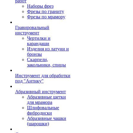
работ
Наборы фрез
Фрезы по граниту
Фрезы по мрамору
Гравировальный
инструмент
Чертилки и
карандаши
Изделия из латуни и
бронзы
Скарпели,
закольники, спицы
Инструмент для обработки
под "Антику"
Абразивный инструмент
Абразивные щетки
для мрамора
Шлифовальные
фибродиски
Абразивные чашки
(шарошки)