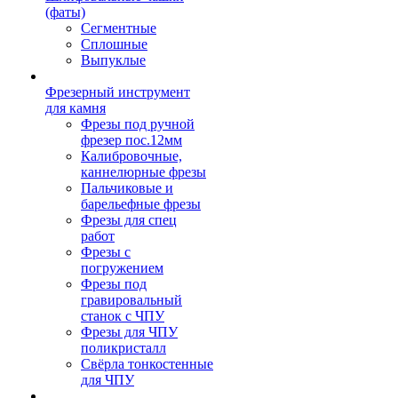
(фаты)
Сегментные
Сплошные
Выпуклые
Фрезерный инструмент
для камня
Фрезы под ручной
фрезер пос.12мм
Калибровочные,
каннелюрные фрезы
Пальчиковые и
барельефные фрезы
Фрезы для спец
работ
Фрезы с
погружением
Фрезы под
гравировальный
станок с ЧПУ
Фрезы для ЧПУ
поликристалл
Свёрла тонкостенные
для ЧПУ