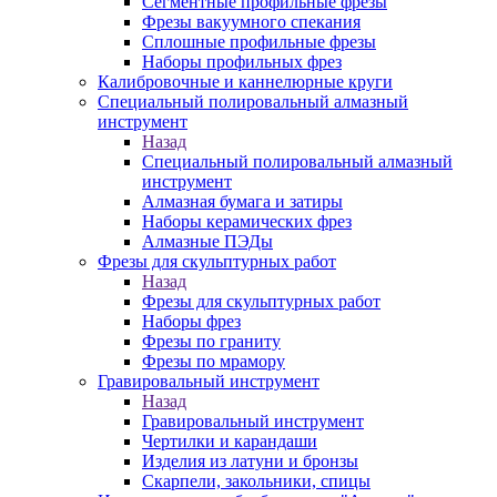
Сегментные профильные фрезы
Фрезы вакуумного спекания
Сплошные профильные фрезы
Наборы профильных фрез
Калибровочные и каннелюрные круги
Специальный полировальный алмазный
инструмент
Назад
Специальный полировальный алмазный
инструмент
Алмазная бумага и затиры
Наборы керамических фрез
Алмазные ПЭДы
Фрезы для скульптурных работ
Назад
Фрезы для скульптурных работ
Наборы фрез
Фрезы по граниту
Фрезы по мрамору
Гравировальный инструмент
Назад
Гравировальный инструмент
Чертилки и карандаши
Изделия из латуни и бронзы
Скарпели, закольники, спицы