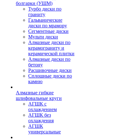
болгарки (УШМ)
Турбо диски по
граниту
Гальванические
диски по мрамору
Сегментные диски
Мульти диски
Алмазные диски по
керамограниту и
керамической плитки
Алмазные диски по
бетону
Расшивочные диски
Сплошные диски по
камню
Алмазные гибкие
шлифовальные круги
АГШК с
охлаждением
АГШК без
охлаждения
АГШК
универсальные