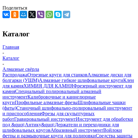
Поделиться
Каталог
Главная
-
Каталог
-
Алмазные свёрла
Распродажа
Отрезные круги для станков
Алмазные диски для
болгарки (УШМ)
Алмазные гибкие шлифовальные круги
Клеи
для камня
ХИМИЯ ДЛЯ КАМНЯ
Фрезерный инструмент для
камня
Специальный полировальный алмазный
инструмент
Калибровочные и каннелюрные
круги
Профильные алмазные фрезы
Шлифовальные чашки
(фаты)
Станочный шлифовально-полировальный инструмент
и приспособления
Фрезы для скульптурных
работ
Гравировальный инструмент
Инструмент для обработки
под &quot;Антику&quot;
Держатели и переходники для
шлифовальных кругов
Абразивный инструмент
Войлоки
фетры и размывочные круги для полировки
Средства защиты