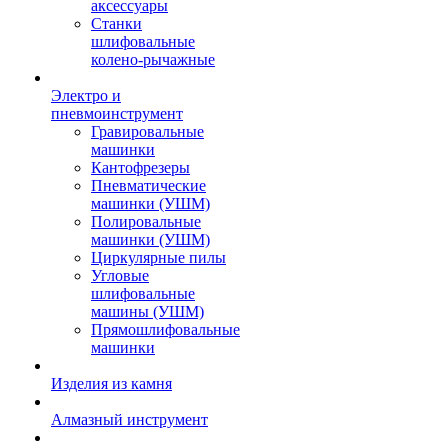
аксессуары
Станки
шлифовальные
колено-рычажные
Электро и
пневмоинструмент
Гравировальные
машинки
Кантофрезеры
Пневматические
машинки (УШМ)
Полировальные
машинки (УШМ)
Циркулярные пилы
Угловые
шлифовальные
машины (УШМ)
Прямошлифовальные
машинки
Изделия из камня
Алмазный инструмент