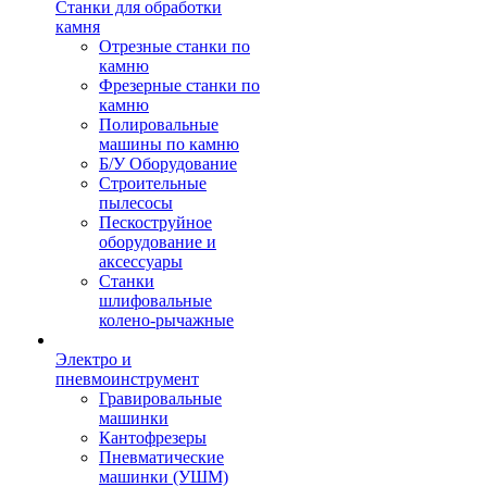
Станки для обработки
камня
Отрезные станки по
камню
Фрезерные станки по
камню
Полировальные
машины по камню
Б/У Оборудование
Строительные
пылесосы
Пескоструйное
оборудование и
аксессуары
Станки
шлифовальные
колено-рычажные
Электро и
пневмоинструмент
Гравировальные
машинки
Кантофрезеры
Пневматические
машинки (УШМ)