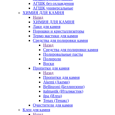
АГШК без охлаждения
АГШК универсальные
ХИМИЯ ДЛЯ КАМНЯ
Назад
ХИМИЯ ДЛЯ КАМНЯ
Лаки для камня
Порошки и кристаллизаторы
Термо мастики для камня
Средства для полировки камня
Назад
Средства для полировки камня
Полировальные пасты
Полироли
Воски
Пропитки для камня
Назад
Пропитки для камня
Akemi (Акеми)
Bellinzoni (Беллинзони)
italmastik (Италмастик)
ilpa (Илпа)
Tenax (Тенакс)
Очистители для камня
Клеи для камня
Назад