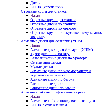
Диски
АГШК (черепашки)
Отрезные круги для станков
Назад
Отрезные круги для станков
Отрезные диски по граниту
Отрезные диски по мрамору
Отрезные круги по искусственному камню,
кварциту
Алмазные диски для болгарки (УШМ)
Назад
Алмазные диски для болгарки (УШМ)
Турбо диски по граниту
Гальванические диски по мрамору
Сегментные диски
Мульти диски
Алмазные диски по керамограниту и
керамической плитки
Алмазные диски по бетону
Расшивочные диски
Сплошные диски по камню
Алмазные гибкие шлифовальные круги
Назад
Алмазные гибкие шлифовальные круги
АГШК с охлаждением