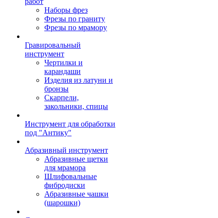
работ
Наборы фрез
Фрезы по граниту
Фрезы по мрамору
Гравировальный
инструмент
Чертилки и
карандаши
Изделия из латуни и
бронзы
Скарпели,
закольники, спицы
Инструмент для обработки
под "Антику"
Абразивный инструмент
Абразивные щетки
для мрамора
Шлифовальные
фибродиски
Абразивные чашки
(шарошки)