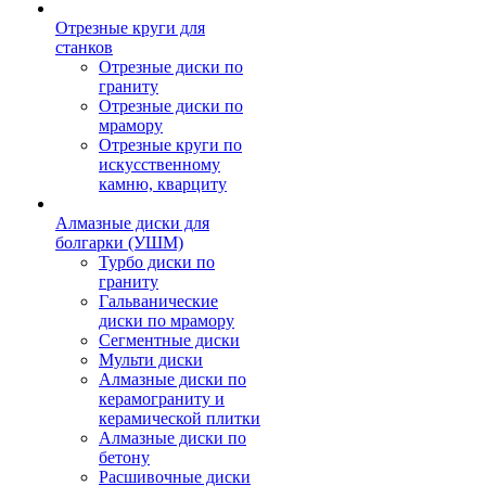
Отрезные круги для
станков
Отрезные диски по
граниту
Отрезные диски по
мрамору
Отрезные круги по
искусственному
камню, кварциту
Алмазные диски для
болгарки (УШМ)
Турбо диски по
граниту
Гальванические
диски по мрамору
Сегментные диски
Мульти диски
Алмазные диски по
керамограниту и
керамической плитки
Алмазные диски по
бетону
Расшивочные диски