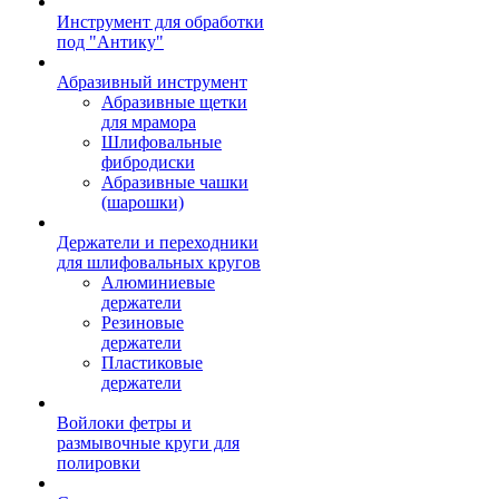
Инструмент для обработки
под "Антику"
Абразивный инструмент
Абразивные щетки
для мрамора
Шлифовальные
фибродиски
Абразивные чашки
(шарошки)
Держатели и переходники
для шлифовальных кругов
Алюминиевые
держатели
Резиновые
держатели
Пластиковые
держатели
Войлоки фетры и
размывочные круги для
полировки