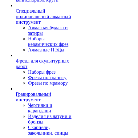
Специальный
полировальный алмазный
инструмент
Алмазная бумага и
затиры
Наборы
керамических фрез
Алмазные ПЭДы
Фрезы для скульптурных
работ
Наборы фрез
Фрезы по граниту
Фрезы по мрамору
Гравировальный
инструмент
Чертилки и
карандаши
Изделия из латуни и
бронзы
Скарпели,
закольники, спицы