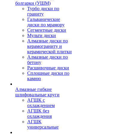
болгарки (УШМ)
Турбо диски по
граниту
Гальванические
диски по мрамору
Сегментные диски
Мульти диски
Алмазные диски по
керамограниту и
керамической плитки
Алмазные диски по
бетону
Расшивочные диски
Сплошные диски по
камню
Алмазные гибкие
шлифовальные круги
АГШК с
охлаждением
АГШК без
охлаждения
АГШК
универсальные