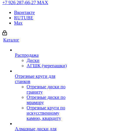
+7 926 287-66-27
МАХ
Вконтакте
RUTUBE
Max
Каталог
Распродажа
Диски
АГШК (черепашки)
Отрезные круги для
станков
Отрезные диски по
граниту
Отрезные диски по
мрамору
Отрезные круги по
искусственному
камню, кварциту
Алмазные диски для