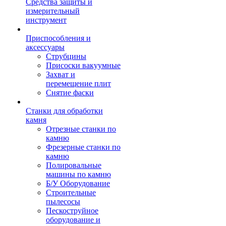
Средства защиты и
измерительный
инструмент
Приспособления и
аксессуары
Струбцины
Присоски вакуумные
Захват и
перемещение плит
Снятие фаски
Станки для обработки
камня
Отрезные станки по
камню
Фрезерные станки по
камню
Полировальные
машины по камню
Б/У Оборудование
Строительные
пылесосы
Пескоструйное
оборудование и