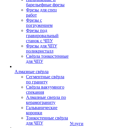
барельефные фрезы
Фрезы для спец
работ
Фрезы с
погружением
Фрезы под
гравировальный
станок с ЧПУ
Фрезы для ЧПУ
поликристалл
Свёрла тонкостенные
для ЧПУ
Алмазные свёрла
Сегментные свёрла
по граниту
Свёрла вакуумного
спекания
Алмазные сверла по
керамограниту
Гальванические
коронки
Тонкостенные свёрла
для ЧПУ
Услуги