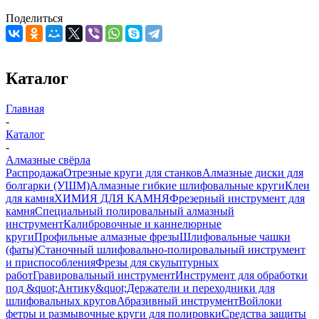
Поделиться
Каталог
Главная
-
Каталог
-
Алмазные свёрла
Распродажа
Отрезные круги для станков
Алмазные диски для
болгарки (УШМ)
Алмазные гибкие шлифовальные круги
Клеи
для камня
ХИМИЯ ДЛЯ КАМНЯ
Фрезерный инструмент для
камня
Специальный полировальный алмазный
инструмент
Калибровочные и каннелюрные
круги
Профильные алмазные фрезы
Шлифовальные чашки
(фаты)
Станочный шлифовально-полировальный инструмент
и приспособления
Фрезы для скульптурных
работ
Гравировальный инструмент
Инструмент для обработки
под &quot;Антику&quot;
Держатели и переходники для
шлифовальных кругов
Абразивный инструмент
Войлоки
фетры и размывочные круги для полировки
Средства защиты