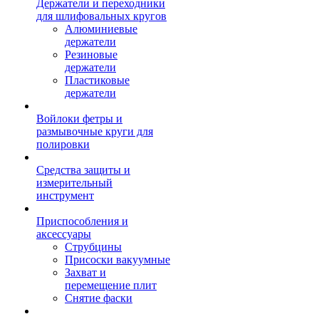
Держатели и переходники
для шлифовальных кругов
Алюминиевые
держатели
Резиновые
держатели
Пластиковые
держатели
Войлоки фетры и
размывочные круги для
полировки
Средства защиты и
измерительный
инструмент
Приспособления и
аксессуары
Струбцины
Присоски вакуумные
Захват и
перемещение плит
Снятие фаски