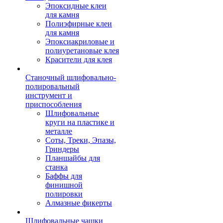
Эпоксидные клеи
для камня
Полиэфирные клеи
для камня
Эпоксиакриловые и
полиуретановые клея
Красители для клея
Станочный шлифовально-
полировальный
инструмент и
приспособления
Шлифовальные
круги на пластике и
металле
Соты, Треки, Эпазы,
Гриндеры
Планшайбы для
станка
Баффы для
финишной
полировки
Алмазные фикерты
Шлифовальные чашки