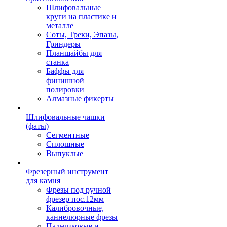
Шлифовальные
круги на пластике и
металле
Соты, Треки, Эпазы,
Гриндеры
Планшайбы для
станка
Баффы для
финишной
полировки
Алмазные фикерты
Шлифовальные чашки
(фаты)
Сегментные
Сплошные
Выпуклые
Фрезерный инструмент
для камня
Фрезы под ручной
фрезер пос.12мм
Калибровочные,
каннелюрные фрезы
Пальчиковые и