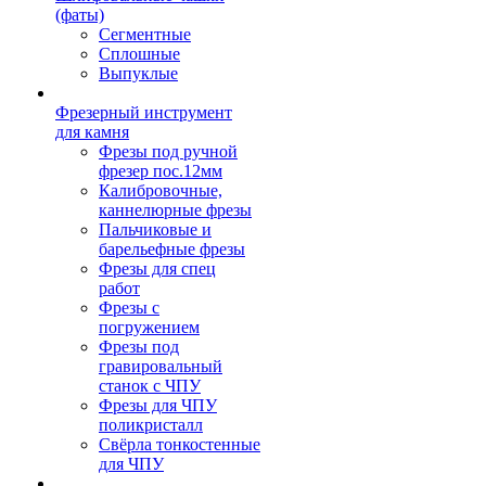
(фаты)
Сегментные
Сплошные
Выпуклые
Фрезерный инструмент
для камня
Фрезы под ручной
фрезер пос.12мм
Калибровочные,
каннелюрные фрезы
Пальчиковые и
барельефные фрезы
Фрезы для спец
работ
Фрезы с
погружением
Фрезы под
гравировальный
станок с ЧПУ
Фрезы для ЧПУ
поликристалл
Свёрла тонкостенные
для ЧПУ