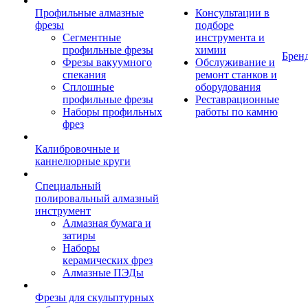
Профильные алмазные
Консультации в
фрезы
подборе
Сегментные
инструмента и
профильные фрезы
химии
Брен
Фрезы вакуумного
Обслуживание и
спекания
ремонт станков и
Сплошные
оборудования
профильные фрезы
Реставрационные
Наборы профильных
работы по камню
фрез
Калибровочные и
каннелюрные круги
Специальный
полировальный алмазный
инструмент
Алмазная бумага и
затиры
Наборы
керамических фрез
Алмазные ПЭДы
Фрезы для скульптурных