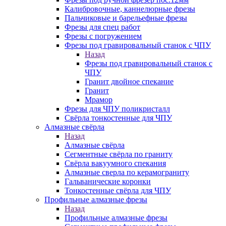
Калибровочные, каннелюрные фрезы
Пальчиковые и барельефные фрезы
Фрезы для спец работ
Фрезы с погружением
Фрезы под гравировальный станок с ЧПУ
Назад
Фрезы под гравировальный станок с
ЧПУ
Гранит двойное спекание
Гранит
Мрамор
Фрезы для ЧПУ поликристалл
Свёрла тонкостенные для ЧПУ
Алмазные свёрла
Назад
Алмазные свёрла
Сегментные свёрла по граниту
Свёрла вакуумного спекания
Алмазные сверла по керамограниту
Гальванические коронки
Тонкостенные свёрла для ЧПУ
Профильные алмазные фрезы
Назад
Профильные алмазные фрезы