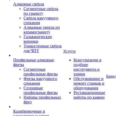
Алмазные свёрла
Сегментные свёрла
по граниту
Свёрла вакуумного
спекания
Алмазные сверла по
керамограниту
Гальванические
коронки
Тонкостенные свёрла
для ЧПУ
Услуги
Профильные алмазные
Консультации в
фрезы
подборе
Сегментные
инструмента и
профильные фрезы
химии
Брен
Фрезы вакуумного
Обслуживание и
спекания
ремонт станков и
Сплошные
оборудования
профильные фрезы
Реставрационные
Наборы профильных
работы по камню
фрез
Калибровочные и
каннелюрные круги