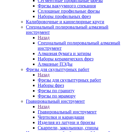
Сегментные профильные фрезы
Фрезы вакуумного спекания
Сплошные профильные фрезы
Наборы профильных фрез
Калибровочные и каннелюрные круги
Специальный полировальный алмазный
инструмент
Назад
Специальный полировальный алмазный
инструмент
Алмазная бумага и затиры
Наборы керамических фрез
Алмазные ПЭДы
Фрезы для скульптурных работ
Назад
Фрезы для скульптурных работ
Наборы фрез
Фрезы по граниту
Фрезы по мрамору
Гравировальный инструмент
Назад
Гравировальный инструмент
Чертилки и карандаши
Изделия из латуни и бронзы
Скарпели, закольники, спицы