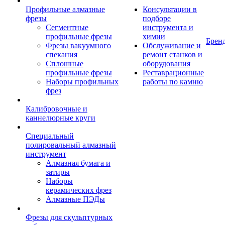
Профильные алмазные
Консультации в
фрезы
подборе
Сегментные
инструмента и
профильные фрезы
химии
Брен
Фрезы вакуумного
Обслуживание и
спекания
ремонт станков и
Сплошные
оборудования
профильные фрезы
Реставрационные
Наборы профильных
работы по камню
фрез
Калибровочные и
каннелюрные круги
Специальный
полировальный алмазный
инструмент
Алмазная бумага и
затиры
Наборы
керамических фрез
Алмазные ПЭДы
Фрезы для скульптурных