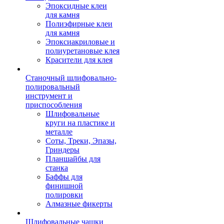
Эпоксидные клеи
для камня
Полиэфирные клеи
для камня
Эпоксиакриловые и
полиуретановые клея
Красители для клея
Станочный шлифовально-
полировальный
инструмент и
приспособления
Шлифовальные
круги на пластике и
металле
Соты, Треки, Эпазы,
Гриндеры
Планшайбы для
станка
Баффы для
финишной
полировки
Алмазные фикерты
Шлифовальные чашки