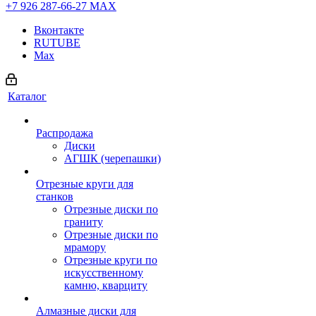
+7 926 287-66-27
МАХ
Вконтакте
RUTUBE
Max
Каталог
Распродажа
Диски
АГШК (черепашки)
Отрезные круги для
станков
Отрезные диски по
граниту
Отрезные диски по
мрамору
Отрезные круги по
искусственному
камню, кварциту
Алмазные диски для