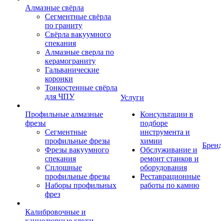
Алмазные свёрла
Сегментные свёрла
по граниту
Свёрла вакуумного
спекания
Алмазные сверла по
керамограниту
Гальванические
коронки
Тонкостенные свёрла
для ЧПУ
Услуги
Профильные алмазные
Консультации в
фрезы
подборе
Сегментные
инструмента и
профильные фрезы
химии
Брен
Фрезы вакуумного
Обслуживание и
спекания
ремонт станков и
Сплошные
оборудования
профильные фрезы
Реставрационные
Наборы профильных
работы по камню
фрез
Калибровочные и
каннелюрные круги