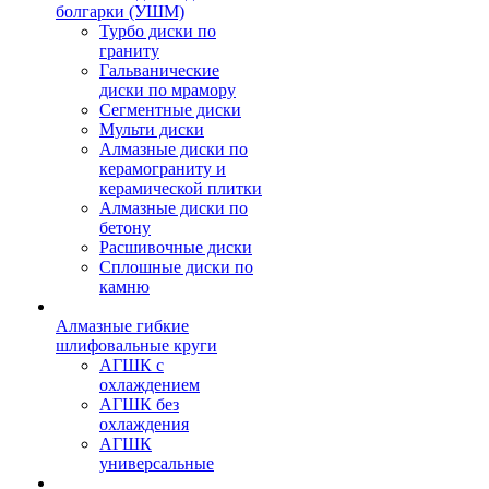
болгарки (УШМ)
Турбо диски по
граниту
Гальванические
диски по мрамору
Сегментные диски
Мульти диски
Алмазные диски по
керамограниту и
керамической плитки
Алмазные диски по
бетону
Расшивочные диски
Сплошные диски по
камню
Алмазные гибкие
шлифовальные круги
АГШК с
охлаждением
АГШК без
охлаждения
АГШК
универсальные