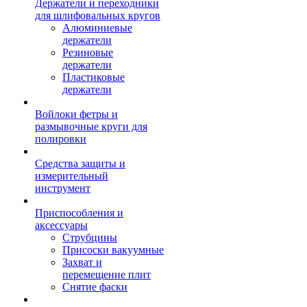
Держатели и переходники
для шлифовальных кругов
Алюминиевые
держатели
Резиновые
держатели
Пластиковые
держатели
Войлоки фетры и
размывочные круги для
полировки
Средства защиты и
измерительный
инструмент
Приспособления и
аксессуары
Струбцины
Присоски вакуумные
Захват и
перемещение плит
Снятие фаски