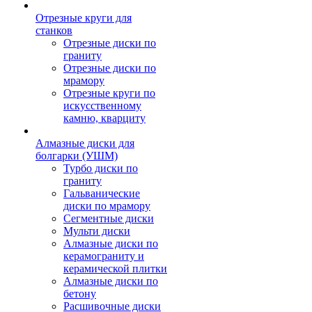
Отрезные круги для
станков
Отрезные диски по
граниту
Отрезные диски по
мрамору
Отрезные круги по
искусственному
камню, кварциту
Алмазные диски для
болгарки (УШМ)
Турбо диски по
граниту
Гальванические
диски по мрамору
Сегментные диски
Мульти диски
Алмазные диски по
керамограниту и
керамической плитки
Алмазные диски по
бетону
Расшивочные диски