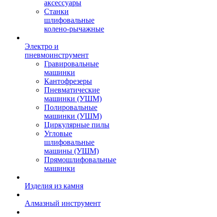
аксессуары
Станки
шлифовальные
колено-рычажные
Электро и
пневмоинструмент
Гравировальные
машинки
Кантофрезеры
Пневматические
машинки (УШМ)
Полировальные
машинки (УШМ)
Циркулярные пилы
Угловые
шлифовальные
машины (УШМ)
Прямошлифовальные
машинки
Изделия из камня
Алмазный инструмент