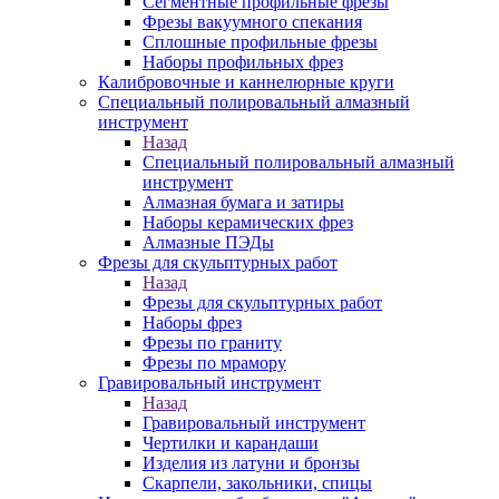
Сегментные профильные фрезы
Фрезы вакуумного спекания
Сплошные профильные фрезы
Наборы профильных фрез
Калибровочные и каннелюрные круги
Специальный полировальный алмазный
инструмент
Назад
Специальный полировальный алмазный
инструмент
Алмазная бумага и затиры
Наборы керамических фрез
Алмазные ПЭДы
Фрезы для скульптурных работ
Назад
Фрезы для скульптурных работ
Наборы фрез
Фрезы по граниту
Фрезы по мрамору
Гравировальный инструмент
Назад
Гравировальный инструмент
Чертилки и карандаши
Изделия из латуни и бронзы
Скарпели, закольники, спицы