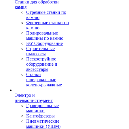
Станки для обработки
камня
Отрезные станки по
камню
Фрезерные станки по
камню
Полировальные
машины по камню
Б/У Оборудование
Строительные
пылесосы
Пескоструйное
оборудование и
аксессуары
Станки
шлифовальные
колено-рычажные
Электро и
пневмоинструмент
Гравировальные
машинки
Кантофрезеры
Пневматические
машинки (УШМ)