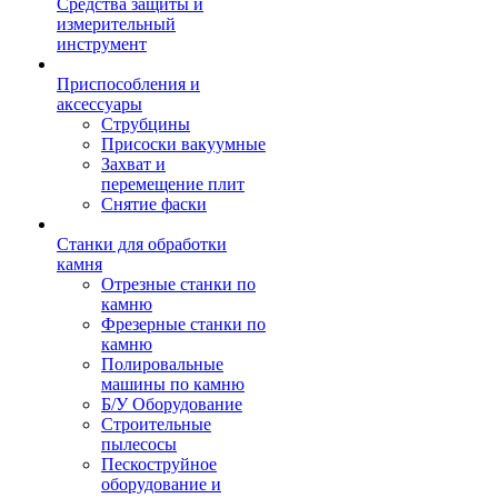
Средства защиты и
измерительный
инструмент
Приспособления и
аксессуары
Струбцины
Присоски вакуумные
Захват и
перемещение плит
Снятие фаски
Станки для обработки
камня
Отрезные станки по
камню
Фрезерные станки по
камню
Полировальные
машины по камню
Б/У Оборудование
Строительные
пылесосы
Пескоструйное
оборудование и