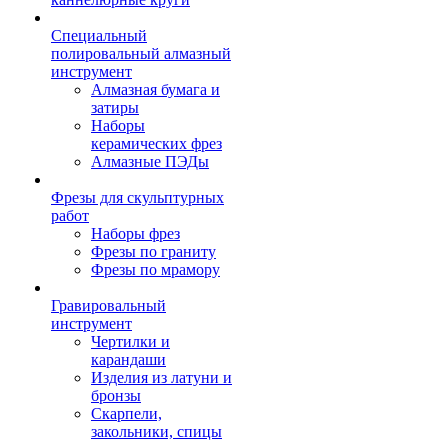
Специальный
полировальный алмазный
инструмент
Алмазная бумага и
затиры
Наборы
керамических фрез
Алмазные ПЭДы
Фрезы для скульптурных
работ
Наборы фрез
Фрезы по граниту
Фрезы по мрамору
Гравировальный
инструмент
Чертилки и
карандаши
Изделия из латуни и
бронзы
Скарпели,
закольники, спицы