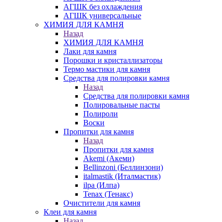
АГШК без охлаждения
АГШК универсальные
ХИМИЯ ДЛЯ КАМНЯ
Назад
ХИМИЯ ДЛЯ КАМНЯ
Лаки для камня
Порошки и кристаллизаторы
Термо мастики для камня
Средства для полировки камня
Назад
Средства для полировки камня
Полировальные пасты
Полироли
Воски
Пропитки для камня
Назад
Пропитки для камня
Akemi (Акеми)
Bellinzoni (Беллинзони)
italmastik (Италмастик)
ilpa (Илпа)
Tenax (Тенакс)
Очистители для камня
Клеи для камня
Назад