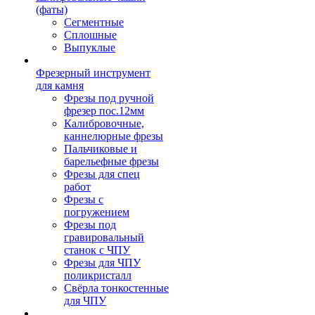
(фаты)
Сегментные
Сплошные
Выпуклые
Фрезерный инструмент
для камня
Фрезы под ручной
фрезер пос.12мм
Калибровочные,
каннелюрные фрезы
Пальчиковые и
барельефные фрезы
Фрезы для спец
работ
Фрезы с
погружением
Фрезы под
гравировальный
станок с ЧПУ
Фрезы для ЧПУ
поликристалл
Свёрла тонкостенные
для ЧПУ