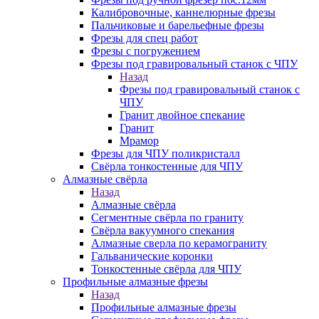
Калибровочные, каннелюрные фрезы
Пальчиковые и барельефные фрезы
Фрезы для спец работ
Фрезы с погружением
Фрезы под гравировальный станок с ЧПУ
Назад
Фрезы под гравировальный станок с
ЧПУ
Гранит двойное спекание
Гранит
Мрамор
Фрезы для ЧПУ поликристалл
Свёрла тонкостенные для ЧПУ
Алмазные свёрла
Назад
Алмазные свёрла
Сегментные свёрла по граниту
Свёрла вакуумного спекания
Алмазные сверла по керамограниту
Гальванические коронки
Тонкостенные свёрла для ЧПУ
Профильные алмазные фрезы
Назад
Профильные алмазные фрезы