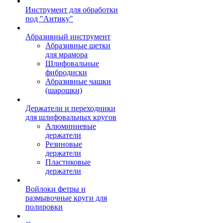
Инструмент для обработки
под "Антику"
Абразивный инструмент
Абразивные щетки
для мрамора
Шлифовальные
фибродиски
Абразивные чашки
(шарошки)
Держатели и переходники
для шлифовальных кругов
Алюминиевые
держатели
Резиновые
держатели
Пластиковые
держатели
Войлоки фетры и
размывочные круги для
полировки