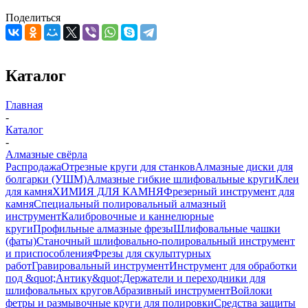
Поделиться
Каталог
Главная
-
Каталог
-
Алмазные свёрла
Распродажа
Отрезные круги для станков
Алмазные диски для
болгарки (УШМ)
Алмазные гибкие шлифовальные круги
Клеи
для камня
ХИМИЯ ДЛЯ КАМНЯ
Фрезерный инструмент для
камня
Специальный полировальный алмазный
инструмент
Калибровочные и каннелюрные
круги
Профильные алмазные фрезы
Шлифовальные чашки
(фаты)
Станочный шлифовально-полировальный инструмент
и приспособления
Фрезы для скульптурных
работ
Гравировальный инструмент
Инструмент для обработки
под &quot;Антику&quot;
Держатели и переходники для
шлифовальных кругов
Абразивный инструмент
Войлоки
фетры и размывочные круги для полировки
Средства защиты