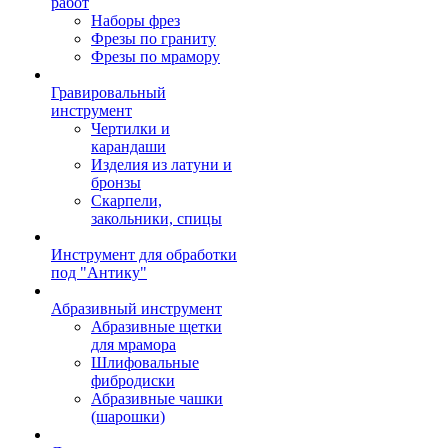
работ
Наборы фрез
Фрезы по граниту
Фрезы по мрамору
Гравировальный
инструмент
Чертилки и
карандаши
Изделия из латуни и
бронзы
Скарпели,
закольники, спицы
Инструмент для обработки
под "Антику"
Абразивный инструмент
Абразивные щетки
для мрамора
Шлифовальные
фибродиски
Абразивные чашки
(шарошки)