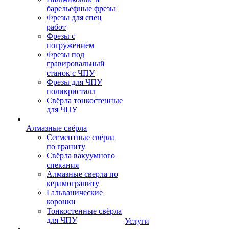
барельефные фрезы
Фрезы для спец
работ
Фрезы с
погружением
Фрезы под
гравировальный
станок с ЧПУ
Фрезы для ЧПУ
поликристалл
Свёрла тонкостенные
для ЧПУ
Алмазные свёрла
Сегментные свёрла
по граниту
Свёрла вакуумного
спекания
Алмазные сверла по
керамограниту
Гальванические
коронки
Тонкостенные свёрла
для ЧПУ
Услуги