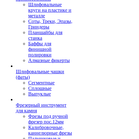
Шлифовальные
круги на пластике и
металле
Соты, Треки, Эпазы,
Гриндеры
Планшайбы для
станка
Баффы для
финишной
полировки
Алмазные фикерты
Шлифовальные чашки
(фаты)
Сегментные
Сплошные
Выпуклые
Фрезерный инструмент
для камня
Фрезы под ручной
фрезер пос.12мм
Калибровочные,
каннелюрные фрезы
Пальчиковые и