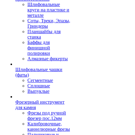
Шлифовальные
круги на пластике и
металле
Соты, Треки, Эпазы,
Гриндеры
Планшайбы для
станка
Баффы для
финишной
полировки
Алмазные фикерты
Шлифовальные чашки
(фаты)
Сегментные
Сплошные
Выпуклые
Фрезерный инструмент
для камня
Фрезы под ручной
фрезер пос.12мм
Калибровочные,
каннелюрные фрезы
Пальчиковые и