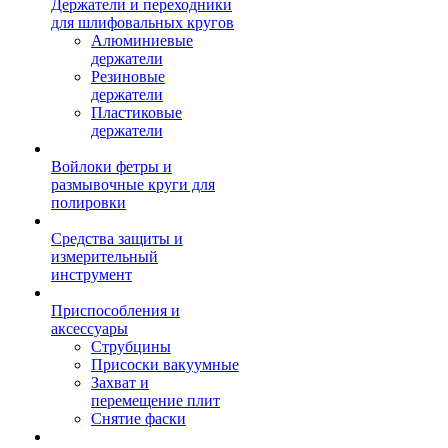
Держатели и переходники
для шлифовальных кругов
Алюминиевые
держатели
Резиновые
держатели
Пластиковые
держатели
Войлоки фетры и
размывочные круги для
полировки
Средства защиты и
измерительный
инструмент
Приспособления и
аксессуары
Струбцины
Присоски вакуумные
Захват и
перемещение плит
Снятие фаски