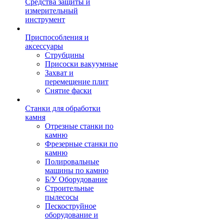
Средства защиты и
измерительный
инструмент
Приспособления и
аксессуары
Струбцины
Присоски вакуумные
Захват и
перемещение плит
Снятие фаски
Станки для обработки
камня
Отрезные станки по
камню
Фрезерные станки по
камню
Полировальные
машины по камню
Б/У Оборудование
Строительные
пылесосы
Пескоструйное
оборудование и