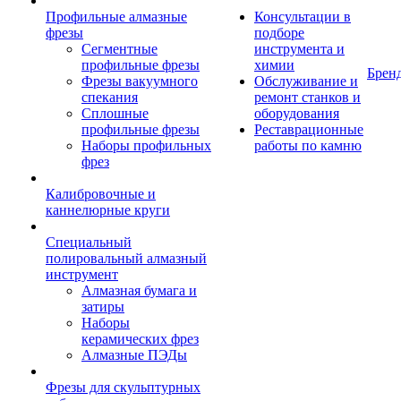
Профильные алмазные
Консультации в
фрезы
подборе
Сегментные
инструмента и
профильные фрезы
химии
Брен
Фрезы вакуумного
Обслуживание и
спекания
ремонт станков и
Сплошные
оборудования
профильные фрезы
Реставрационные
Наборы профильных
работы по камню
фрез
Калибровочные и
каннелюрные круги
Специальный
полировальный алмазный
инструмент
Алмазная бумага и
затиры
Наборы
керамических фрез
Алмазные ПЭДы
Фрезы для скульптурных