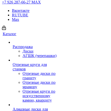
+7 926 287-66-27
МАХ
Вконтакте
RUTUBE
Max
Каталог
Распродажа
Диски
АГШК (черепашки)
Отрезные круги для
станков
Отрезные диски по
граниту
Отрезные диски по
мрамору
Отрезные круги по
искусственному
камню, кварциту
Алмазные диски для