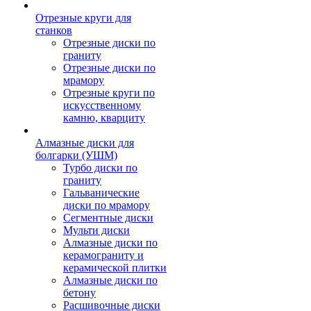
Отрезные круги для
станков
Отрезные диски по
граниту
Отрезные диски по
мрамору
Отрезные круги по
искусственному
камню, кварциту
Алмазные диски для
болгарки (УШМ)
Турбо диски по
граниту
Гальванические
диски по мрамору
Сегментные диски
Мульти диски
Алмазные диски по
керамограниту и
керамической плитки
Алмазные диски по
бетону
Расшивочные диски