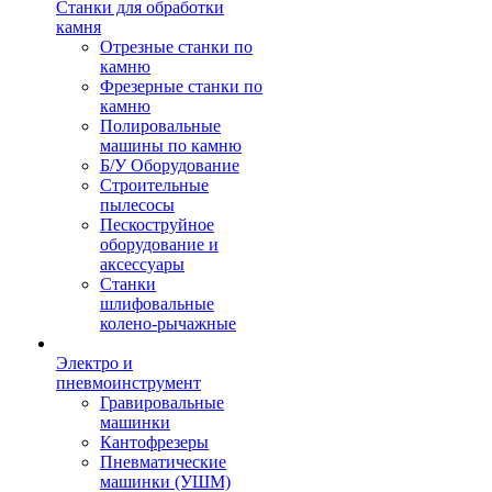
Станки для обработки
камня
Отрезные станки по
камню
Фрезерные станки по
камню
Полировальные
машины по камню
Б/У Оборудование
Строительные
пылесосы
Пескоструйное
оборудование и
аксессуары
Станки
шлифовальные
колено-рычажные
Электро и
пневмоинструмент
Гравировальные
машинки
Кантофрезеры
Пневматические
машинки (УШМ)