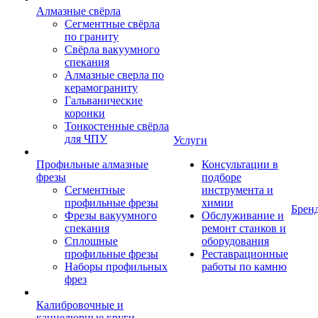
Алмазные свёрла
Сегментные свёрла
по граниту
Свёрла вакуумного
спекания
Алмазные сверла по
керамограниту
Гальванические
коронки
Тонкостенные свёрла
для ЧПУ
Услуги
Профильные алмазные
Консультации в
фрезы
подборе
Сегментные
инструмента и
профильные фрезы
химии
Брен
Фрезы вакуумного
Обслуживание и
спекания
ремонт станков и
Сплошные
оборудования
профильные фрезы
Реставрационные
Наборы профильных
работы по камню
фрез
Калибровочные и
каннелюрные круги