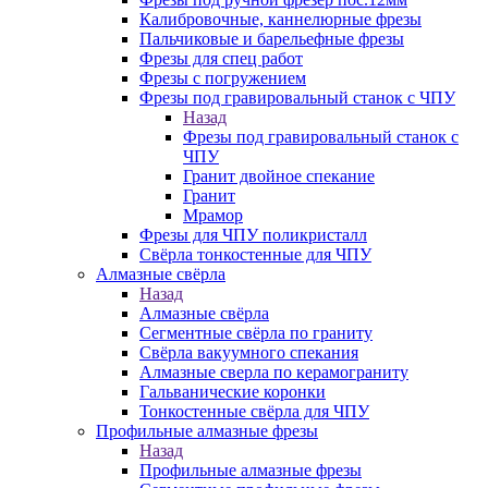
Калибровочные, каннелюрные фрезы
Пальчиковые и барельефные фрезы
Фрезы для спец работ
Фрезы с погружением
Фрезы под гравировальный станок с ЧПУ
Назад
Фрезы под гравировальный станок с
ЧПУ
Гранит двойное спекание
Гранит
Мрамор
Фрезы для ЧПУ поликристалл
Свёрла тонкостенные для ЧПУ
Алмазные свёрла
Назад
Алмазные свёрла
Сегментные свёрла по граниту
Свёрла вакуумного спекания
Алмазные сверла по керамограниту
Гальванические коронки
Тонкостенные свёрла для ЧПУ
Профильные алмазные фрезы
Назад
Профильные алмазные фрезы