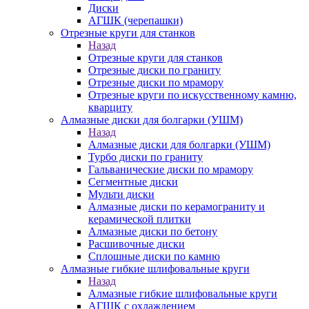
Диски
АГШК (черепашки)
Отрезные круги для станков
Назад
Отрезные круги для станков
Отрезные диски по граниту
Отрезные диски по мрамору
Отрезные круги по искусственному камню,
кварциту
Алмазные диски для болгарки (УШМ)
Назад
Алмазные диски для болгарки (УШМ)
Турбо диски по граниту
Гальванические диски по мрамору
Сегментные диски
Мульти диски
Алмазные диски по керамограниту и
керамической плитки
Алмазные диски по бетону
Расшивочные диски
Сплошные диски по камню
Алмазные гибкие шлифовальные круги
Назад
Алмазные гибкие шлифовальные круги
АГШК с охлаждением