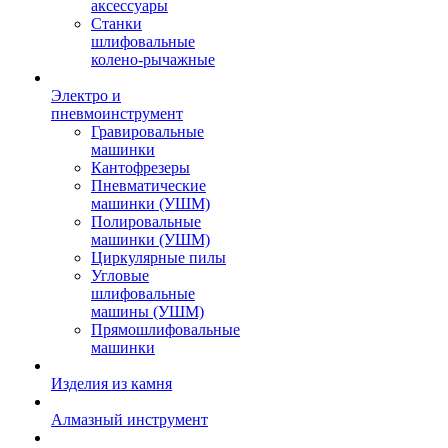
аксессуары
Станки
шлифовальные
колено-рычажные
Электро и
пневмоинструмент
Гравировальные
машинки
Кантофрезеры
Пневматические
машинки (УШМ)
Полировальные
машинки (УШМ)
Циркулярные пилы
Угловые
шлифовальные
машины (УШМ)
Прямошлифовальные
машинки
Изделия из камня
Алмазный инструмент