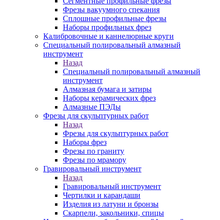
Сегментные профильные фрезы
Фрезы вакуумного спекания
Сплошные профильные фрезы
Наборы профильных фрез
Калибровочные и каннелюрные круги
Специальный полировальный алмазный
инструмент
Назад
Специальный полировальный алмазный
инструмент
Алмазная бумага и затиры
Наборы керамических фрез
Алмазные ПЭДы
Фрезы для скульптурных работ
Назад
Фрезы для скульптурных работ
Наборы фрез
Фрезы по граниту
Фрезы по мрамору
Гравировальный инструмент
Назад
Гравировальный инструмент
Чертилки и карандаши
Изделия из латуни и бронзы
Скарпели, закольники, спицы