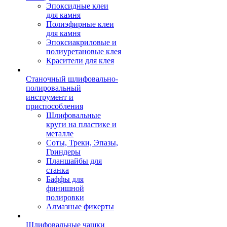
Эпоксидные клеи
для камня
Полиэфирные клеи
для камня
Эпоксиакриловые и
полиуретановые клея
Красители для клея
Станочный шлифовально-
полировальный
инструмент и
приспособления
Шлифовальные
круги на пластике и
металле
Соты, Треки, Эпазы,
Гриндеры
Планшайбы для
станка
Баффы для
финишной
полировки
Алмазные фикерты
Шлифовальные чашки