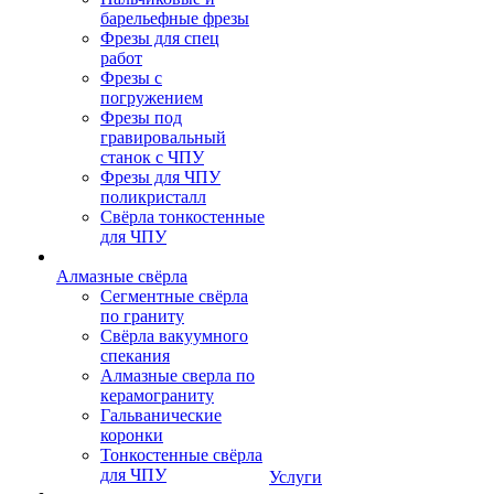
барельефные фрезы
Фрезы для спец
работ
Фрезы с
погружением
Фрезы под
гравировальный
станок с ЧПУ
Фрезы для ЧПУ
поликристалл
Свёрла тонкостенные
для ЧПУ
Алмазные свёрла
Сегментные свёрла
по граниту
Свёрла вакуумного
спекания
Алмазные сверла по
керамограниту
Гальванические
коронки
Тонкостенные свёрла
для ЧПУ
Услуги