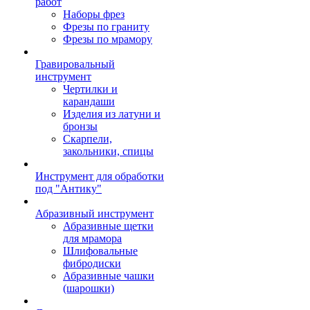
работ
Наборы фрез
Фрезы по граниту
Фрезы по мрамору
Гравировальный
инструмент
Чертилки и
карандаши
Изделия из латуни и
бронзы
Скарпели,
закольники, спицы
Инструмент для обработки
под "Антику"
Абразивный инструмент
Абразивные щетки
для мрамора
Шлифовальные
фибродиски
Абразивные чашки
(шарошки)