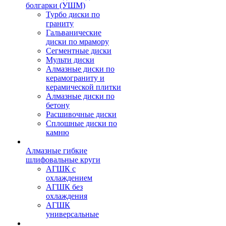
болгарки (УШМ)
Турбо диски по
граниту
Гальванические
диски по мрамору
Сегментные диски
Мульти диски
Алмазные диски по
керамограниту и
керамической плитки
Алмазные диски по
бетону
Расшивочные диски
Сплошные диски по
камню
Алмазные гибкие
шлифовальные круги
АГШК с
охлаждением
АГШК без
охлаждения
АГШК
универсальные