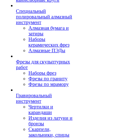
Специальный
полировальный алмазный
инструмент
Алмазная бумага и
затиры
Наборы
керамических фрез
Алмазные ПЭДы
Фрезы для скульптурных
работ
Наборы фрез
Фрезы по граниту
Фрезы по мрамору
Гравировальный
инструмент
Чертилки и
карандаши
Изделия из латуни и
бронзы
Скарпели,
закольники, спицы