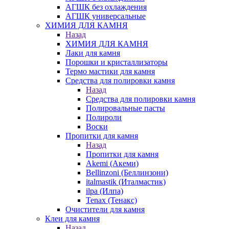
АГШК без охлаждения
АГШК универсальные
ХИМИЯ ДЛЯ КАМНЯ
Назад
ХИМИЯ ДЛЯ КАМНЯ
Лаки для камня
Порошки и кристаллизаторы
Термо мастики для камня
Средства для полировки камня
Назад
Средства для полировки камня
Полировальные пасты
Полироли
Воски
Пропитки для камня
Назад
Пропитки для камня
Akemi (Акеми)
Bellinzoni (Беллинзони)
italmastik (Италмастик)
ilpa (Илпа)
Tenax (Тенакс)
Очистители для камня
Клеи для камня
Назад