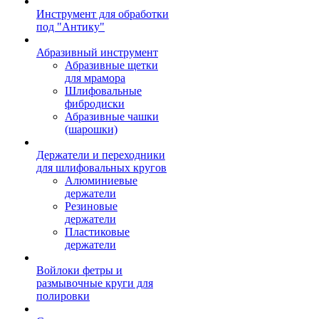
Инструмент для обработки
под "Антику"
Абразивный инструмент
Абразивные щетки
для мрамора
Шлифовальные
фибродиски
Абразивные чашки
(шарошки)
Держатели и переходники
для шлифовальных кругов
Алюминиевые
держатели
Резиновые
держатели
Пластиковые
держатели
Войлоки фетры и
размывочные круги для
полировки