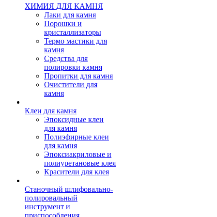
ХИМИЯ ДЛЯ КАМНЯ
Лаки для камня
Порошки и
кристаллизаторы
Термо мастики для
камня
Средства для
полировки камня
Пропитки для камня
Очистители для
камня
Клеи для камня
Эпоксидные клеи
для камня
Полиэфирные клеи
для камня
Эпоксиакриловые и
полиуретановые клея
Красители для клея
Станочный шлифовально-
полировальный
инструмент и
приспособления