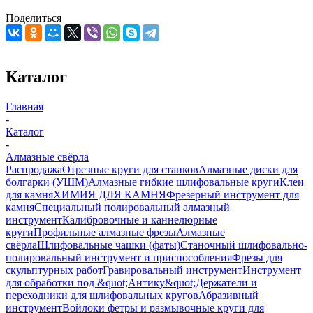
Поделиться
Каталог
Главная
-
Каталог
-
Алмазные свёрла
Распродажа
Отрезные круги для станков
Алмазные диски для
болгарки (УШМ)
Алмазные гибкие шлифовальные круги
Клеи
для камня
ХИМИЯ ДЛЯ КАМНЯ
Фрезерный инструмент для
камня
Специальный полировальный алмазный
инструмент
Калибровочные и каннелюрные
круги
Профильные алмазные фрезы
Алмазные
свёрла
Шлифовальные чашки (фаты)
Станочный шлифовально-
полировальный инструмент и приспособления
Фрезы для
скульптурных работ
Гравировальный инструмент
Инструмент
для обработки под &quot;Антику&quot;
Держатели и
переходники для шлифовальных кругов
Абразивный
инструмент
Войлоки фетры и размывочные круги для