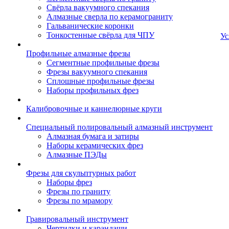
Свёрла вакуумного спекания
Алмазные сверла по керамограниту
Гальванические коронки
Тонкостенные свёрла для ЧПУ
Ус
Профильные алмазные фрезы
Сегментные профильные фрезы
Фрезы вакуумного спекания
Сплошные профильные фрезы
Наборы профильных фрез
Калибровочные и каннелюрные круги
Специальный полировальный алмазный инструмент
Алмазная бумага и затиры
Наборы керамических фрез
Алмазные ПЭДы
Фрезы для скульптурных работ
Наборы фрез
Фрезы по граниту
Фрезы по мрамору
Гравировальный инструмент
Чертилки и карандаши