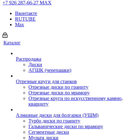
+7 926 287-66-27
МАХ
Вконтакте
RUTUBE
Max
Каталог
Распродажа
Диски
АГШК (черепашки)
Отрезные круги для станков
Отрезные диски по граниту
Отрезные диски по мрамору
Отрезные круги по искусственному камню,
кварциту
Алмазные диски для болгарки (УШМ)
Турбо диски по граниту
Гальванические диски по мрамору
Сегментные диски
Мульти диски