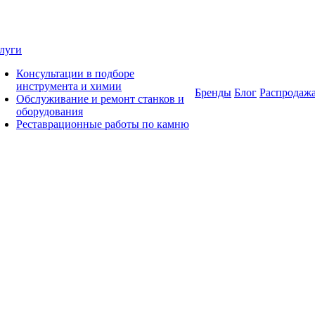
луги
Консультации в подборе
инструмента и химии
Бренды
Блог
Распродаж
Обслуживание и ремонт станков и
оборудования
Реставрационные работы по камню