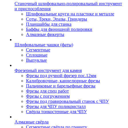
Станочный шлифовально-полировальный инструмент
и приспособления
Шлифовальные круги на пластике и металле
Соты, Треки, Эпазы, Гриндеры
Планшайбы для станка
Баффы для финишной полировки
Алмазные фикерты
Шлифовальные чашки (фаты)
Сегментные
Сплошные
Выпуклые
Фрезерный инструмент для камня
Фрезы под ручной фрезер пос.12мм
Калибровочные, каннелюрные фрезы
Пальчиковые и барельефные фрезы
Фрезы для спец работ
Фрезы с погружением
Фрезы под гравировальный станок с ЧПУ
Фрезы для ЧПУ поликристалл
Свёрла тонкостенные для ЧПУ
Алмазные свёрла
Сегментные свёрла по граниту