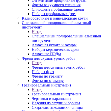
Сегментные профильные фрезы
Фрезы вакуумного спекания
Сплошные профильные фрезы
Наборы профильных фрез
Калибровочные и каннелюрные круги
Специальный полировальный алмазный
инструмент
Назад
Специальный полировальный алмазный
инструмент
Алмазная бумага и затиры
Наборы керамических фрез
Алмазные ПЭДы
Фрезы для скульптурных работ
Назад
Фрезы для скульптурных работ
Наборы фрез
Фрезы по граниту
Фрезы по мрамору
Гравировальный инструмент
Назад
Гравировальный инструмент
Чертилки и карандаши
Изделия из латуни и бронзы
Скарпели, закольники, спицы