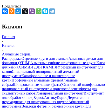
Поделиться
Каталог
Главная
-
Каталог
-
Алмазные свёрла
Распродажа
Отрезные круги для станков
Алмазные диски для
болгарки (УШМ)
Алмазные гибкие шлифовальные круги
Клеи
для камня
ХИМИЯ ДЛЯ КАМНЯ
Фрезерный инструмент для
камня
Специальный полировальный алмазный
инструмент
Калибровочные и каннелюрные
круги
Профильные алмазные фрезы
Алмазные
свёрла
Шлифовальные чашки (фаты)
Станочный шлифовально-
полировальный инструмент и приспособления
Фрезы для
скульптурных работ
Гравировальный инструмент
Инструмент
для обработки под &quot;Антику&quot;
Держатели и
переходники для шлифовальных кругов
Абразивный
инструмент
Войлоки фетры и размывочные круги для