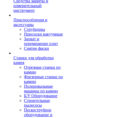
Средства защиты и
измерительный
инструмент
Приспособления и
аксессуары
Струбцины
Присоски вакуумные
Захват и
перемещение плит
Снятие фаски
Станки для обработки
камня
Отрезные станки по
камню
Фрезерные станки по
камню
Полировальные
машины по камню
Б/У Оборудование
Строительные
пылесосы
Пескоструйное
оборудование и