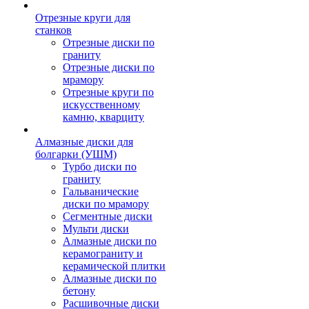
Отрезные круги для
станков
Отрезные диски по
граниту
Отрезные диски по
мрамору
Отрезные круги по
искусственному
камню, кварциту
Алмазные диски для
болгарки (УШМ)
Турбо диски по
граниту
Гальванические
диски по мрамору
Сегментные диски
Мульти диски
Алмазные диски по
керамограниту и
керамической плитки
Алмазные диски по
бетону
Расшивочные диски