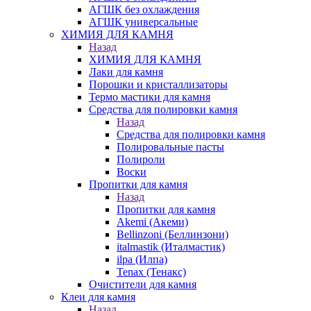
АГШК без охлаждения
АГШК универсальные
ХИМИЯ ДЛЯ КАМНЯ
Назад
ХИМИЯ ДЛЯ КАМНЯ
Лаки для камня
Порошки и кристаллизаторы
Термо мастики для камня
Средства для полировки камня
Назад
Средства для полировки камня
Полировальные пасты
Полироли
Воски
Пропитки для камня
Назад
Пропитки для камня
Akemi (Акеми)
Bellinzoni (Беллинзони)
italmastik (Италмастик)
ilpa (Илпа)
Tenax (Тенакс)
Очистители для камня
Клеи для камня
Назад