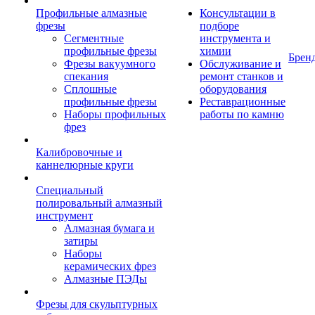
Профильные алмазные
Консультации в
фрезы
подборе
Сегментные
инструмента и
профильные фрезы
химии
Брен
Фрезы вакуумного
Обслуживание и
спекания
ремонт станков и
Сплошные
оборудования
профильные фрезы
Реставрационные
Наборы профильных
работы по камню
фрез
Калибровочные и
каннелюрные круги
Специальный
полировальный алмазный
инструмент
Алмазная бумага и
затиры
Наборы
керамических фрез
Алмазные ПЭДы
Фрезы для скульптурных