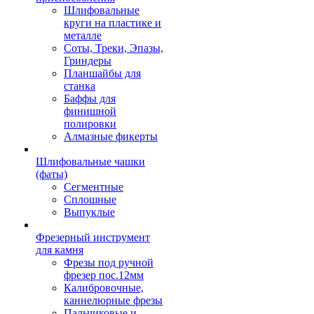
Шлифовальные
круги на пластике и
металле
Соты, Треки, Эпазы,
Гриндеры
Планшайбы для
станка
Баффы для
финишной
полировки
Алмазные фикерты
Шлифовальные чашки
(фаты)
Сегментные
Сплошные
Выпуклые
Фрезерный инструмент
для камня
Фрезы под ручной
фрезер пос.12мм
Калибровочные,
каннелюрные фрезы
Пальчиковые и