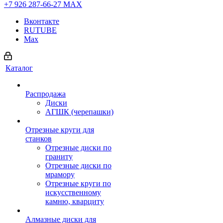
+7 926 287-66-27
МАХ
Вконтакте
RUTUBE
Max
Каталог
Распродажа
Диски
АГШК (черепашки)
Отрезные круги для
станков
Отрезные диски по
граниту
Отрезные диски по
мрамору
Отрезные круги по
искусственному
камню, кварциту
Алмазные диски для