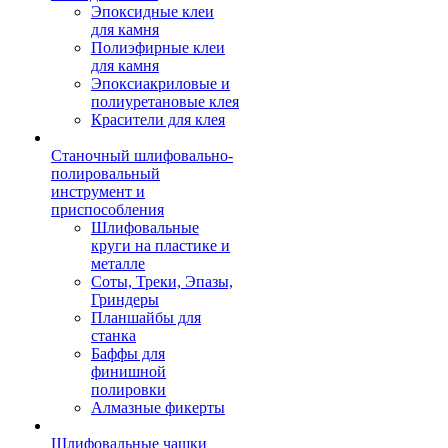
Эпоксидные клеи
для камня
Полиэфирные клеи
для камня
Эпоксиакриловые и
полиуретановые клея
Красители для клея
Станочный шлифовально-
полировальный
инструмент и
приспособления
Шлифовальные
круги на пластике и
металле
Соты, Треки, Эпазы,
Гриндеры
Планшайбы для
станка
Баффы для
финишной
полировки
Алмазные фикерты
Шлифовальные чашки