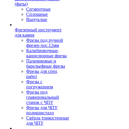
(фаты)
Сегментные
Сплошные
Выпуклые
Фрезерный инструмент
для камня
Фрезы под ручной
фрезер пос.12мм
Калибровочные,
каннелюрные фрезы
Пальчиковые и
барельефные фрезы
Фрезы для спец
работ
Фрезы с
погружением
Фрезы под
гравировальный
станок с ЧПУ
Фрезы для ЧПУ
поликристалл
Свёрла тонкостенные
для ЧПУ