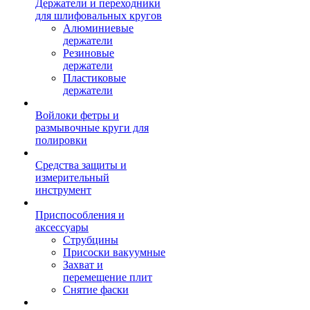
Держатели и переходники
для шлифовальных кругов
Алюминиевые
держатели
Резиновые
держатели
Пластиковые
держатели
Войлоки фетры и
размывочные круги для
полировки
Средства защиты и
измерительный
инструмент
Приспособления и
аксессуары
Струбцины
Присоски вакуумные
Захват и
перемещение плит
Снятие фаски