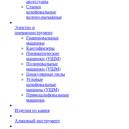
аксессуары
Станки
шлифовальные
колено-рычажные
Электро и
пневмоинструмент
Гравировальные
машинки
Кантофрезеры
Пневматические
машинки (УШМ)
Полировальные
машинки (УШМ)
Циркулярные пилы
Угловые
шлифовальные
машины (УШМ)
Прямошлифовальные
машинки
Изделия из камня
Алмазный инструмент