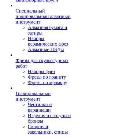
Специальный
полировальный алмазный
инструмент
Алмазная бумага и
затиры
Наборы
керамических фрез
Алмазные ПЭДы
Фрезы для скульптурных
работ
Наборы фрез
Фрезы по граниту
Фрезы по мрамору
Гравировальный
инструмент
Чертилки и
карандаши
Изделия из латуни и
бронзы
Скарпели,
закольники, спицы