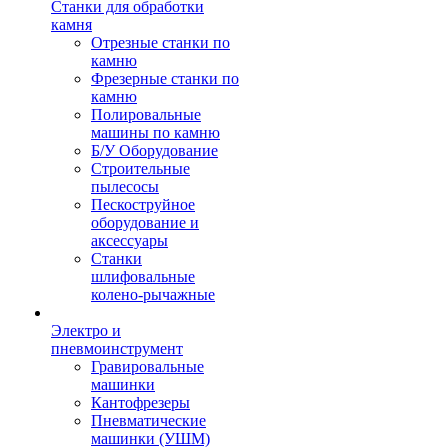
Станки для обработки
камня
Отрезные станки по
камню
Фрезерные станки по
камню
Полировальные
машины по камню
Б/У Оборудование
Строительные
пылесосы
Пескоструйное
оборудование и
аксессуары
Станки
шлифовальные
колено-рычажные
Электро и
пневмоинструмент
Гравировальные
машинки
Кантофрезеры
Пневматические
машинки (УШМ)