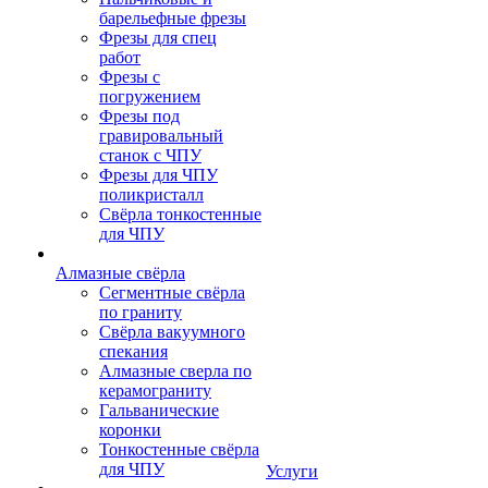
барельефные фрезы
Фрезы для спец
работ
Фрезы с
погружением
Фрезы под
гравировальный
станок с ЧПУ
Фрезы для ЧПУ
поликристалл
Свёрла тонкостенные
для ЧПУ
Алмазные свёрла
Сегментные свёрла
по граниту
Свёрла вакуумного
спекания
Алмазные сверла по
керамограниту
Гальванические
коронки
Тонкостенные свёрла
для ЧПУ
Услуги