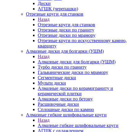
Диски
АГШК (черепашки)
Отрезные круги для станков
Назад
Отрезные круги для станков
Отрезные диски по граниту
Отрезные диски по мрамору
Отрезные круги по искусственному камню,
кварциту
Алмазные диски для болгарки (УШМ)
Назад
Алмазные диски для болгарки (УШМ)
Турбо диски по граниту
Гальванические диски по мрамору
Сегментные диски
Мульти диски
Алмазные диски по керамограниту и
керамической плитки
Алмазные диски по бетону
Расшивочные диски
Сплошные диски по камню
Алмазные гибкие шлифовальные круги
Назад
Алмазные гибкие шлифовальные круги
АГШК с охлаждением