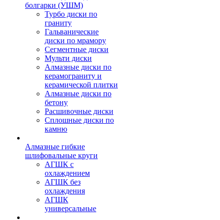
болгарки (УШМ)
Турбо диски по
граниту
Гальванические
диски по мрамору
Сегментные диски
Мульти диски
Алмазные диски по
керамограниту и
керамической плитки
Алмазные диски по
бетону
Расшивочные диски
Сплошные диски по
камню
Алмазные гибкие
шлифовальные круги
АГШК с
охлаждением
АГШК без
охлаждения
АГШК
универсальные