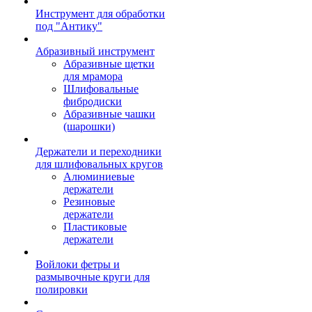
Инструмент для обработки
под "Антику"
Абразивный инструмент
Абразивные щетки
для мрамора
Шлифовальные
фибродиски
Абразивные чашки
(шарошки)
Держатели и переходники
для шлифовальных кругов
Алюминиевые
держатели
Резиновые
держатели
Пластиковые
держатели
Войлоки фетры и
размывочные круги для
полировки