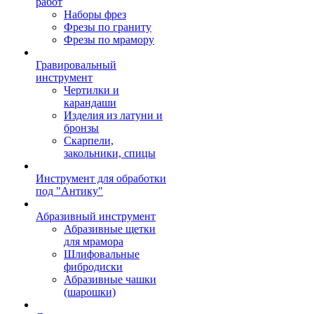
работ
Наборы фрез
Фрезы по граниту
Фрезы по мрамору
Гравировальный
инструмент
Чертилки и
карандаши
Изделия из латуни и
бронзы
Скарпели,
закольники, спицы
Инструмент для обработки
под "Антику"
Абразивный инструмент
Абразивные щетки
для мрамора
Шлифовальные
фибродиски
Абразивные чашки
(шарошки)