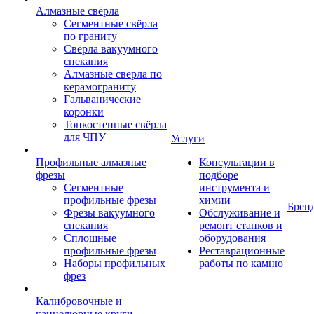
Алмазные свёрла
Сегментные свёрла
по граниту
Свёрла вакуумного
спекания
Алмазные сверла по
керамограниту
Гальванические
коронки
Тонкостенные свёрла
для ЧПУ
Услуги
Профильные алмазные
Консультации в
фрезы
подборе
Сегментные
инструмента и
профильные фрезы
химии
Брен
Фрезы вакуумного
Обслуживание и
спекания
ремонт станков и
Сплошные
оборудования
профильные фрезы
Реставрационные
Наборы профильных
работы по камню
фрез
Калибровочные и
каннелюрные круги