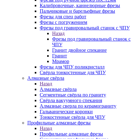
Калибровочные, каннелюрные фрезы
Пальчиковые и барельефные фрезы
Фрезы для спец работ
Фрезы с погружением
Фрезы под гравировальный станок с ЧПУ
Назад
Фрезы под гравировальный станок с
ЧПУ
Гранит двойное спекание
Гранит
Мрамор
Фрезы для ЧПУ поликристалл
Свёрла тонкостенные для ЧПУ
Алмазные свёрла
Назад
Алмазные свёрла
Сегментные свёрла по граниту
Свёрла вакуумного спекания
Алмазные сверла по керамограниту
Гальванические коронки
Тонкостенные свёрла для ЧПУ
Профильные алмазные фрезы
Назад
Профильные алмазные фрезы