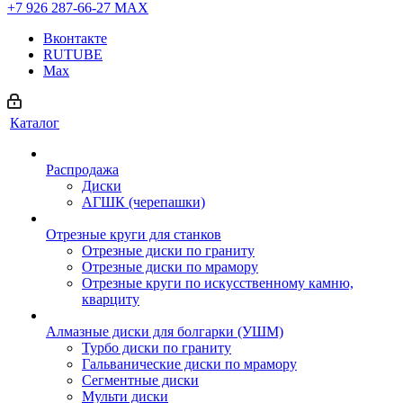
+7 926 287-66-27
МАХ
Вконтакте
RUTUBE
Max
Каталог
Распродажа
Диски
АГШК (черепашки)
Отрезные круги для станков
Отрезные диски по граниту
Отрезные диски по мрамору
Отрезные круги по искусственному камню,
кварциту
Алмазные диски для болгарки (УШМ)
Турбо диски по граниту
Гальванические диски по мрамору
Сегментные диски
Мульти диски