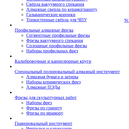
Свёрла вакуумного спекания
Алмазные сверла по керамограниту
Гальванические коронки
Тонкостенные свёрла для ЧПУ
Ус
Профильные алмазные фрезы
Сегментные профильные фрезы
Фрезы вакуумного спекания
Сплошные профильные фрезы
Наборы профильных фрез
Калибровочные и каннелюрные круги
Специальный полировальный алмазный инструмент
Алмазная бумага и затиры
Наборы керамических фрез
Алмазные ПЭДы
Фрезы для скульптурных работ
Наборы фрез
Фрезы по граниту
Фрезы по мрамору
Гравировальный инструмент
Чертилки и карандаши