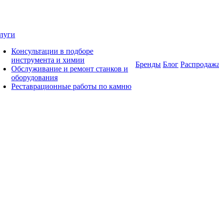
луги
Консультации в подборе
инструмента и химии
Бренды
Блог
Распродаж
Обслуживание и ремонт станков и
оборудования
Реставрационные работы по камню