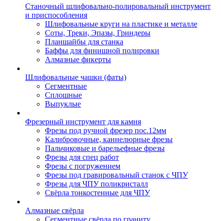
Станочный шлифовально-полировальный инструмент
и приспособления
Шлифовальные круги на пластике и металле
Соты, Треки, Эпазы, Гриндеры
Планшайбы для станка
Баффы для финишной полировки
Алмазные фикерты
Шлифовальные чашки (фаты)
Сегментные
Сплошные
Выпуклые
Фрезерный инструмент для камня
Фрезы под ручной фрезер пос.12мм
Калибровочные, каннелюрные фрезы
Пальчиковые и барельефные фрезы
Фрезы для спец работ
Фрезы с погружением
Фрезы под гравировальный станок с ЧПУ
Фрезы для ЧПУ поликристалл
Свёрла тонкостенные для ЧПУ
Алмазные свёрла
Сегментные свёрла по граниту