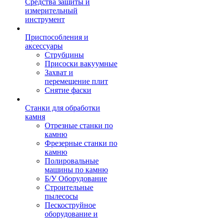
Средства защиты и
измерительный
инструмент
Приспособления и
аксессуары
Струбцины
Присоски вакуумные
Захват и
перемещение плит
Снятие фаски
Станки для обработки
камня
Отрезные станки по
камню
Фрезерные станки по
камню
Полировальные
машины по камню
Б/У Оборудование
Строительные
пылесосы
Пескоструйное
оборудование и