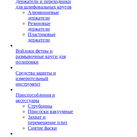
Держатели и переходники
для шлифовальных кругов
Алюминиевые
держатели
Резиновые
держатели
Пластиковые
держатели
Войлоки фетры и
размывочные круги для
полировки
Средства защиты и
измерительный
инструмент
Приспособления и
аксессуары
Струбцины
Присоски вакуумные
Захват и
перемещение плит
Снятие фаски