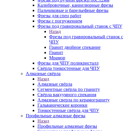
Калибровочные, каннелюрные фрезы
Пальчиковые и барельефные фрезы
Фрезы для спец работ
Фрезы с погружением
Фрезы под гравировальный станок с ЧПУ
Назад
Фрезы под гравировальный станок с
ЧПУ
Гранит двойное спекание
Гранит
Мрамор
Фрезы для ЧПУ поликристалл
Свёрла тонкостенные для ЧПУ
Алмазные свёрла
Назад
Алмазные свёрла
Сегментные свёрла по граниту
Свёрла вакуумного спекания
Алмазные сверла по керамограниту
Гальванические коронки
Тонкостенные свёрла для ЧПУ
Профильные алмазные фрезы
Назад
Профильные алмазные фрезы