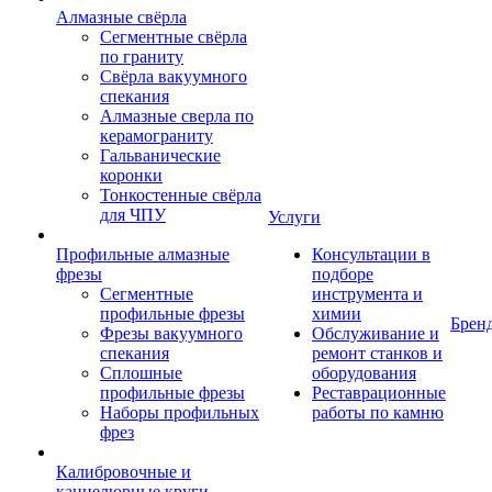
Алмазные свёрла
Сегментные свёрла
по граниту
Свёрла вакуумного
спекания
Алмазные сверла по
керамограниту
Гальванические
коронки
Тонкостенные свёрла
для ЧПУ
Услуги
Профильные алмазные
Консультации в
фрезы
подборе
Сегментные
инструмента и
профильные фрезы
химии
Брен
Фрезы вакуумного
Обслуживание и
спекания
ремонт станков и
Сплошные
оборудования
профильные фрезы
Реставрационные
Наборы профильных
работы по камню
фрез
Калибровочные и
каннелюрные круги