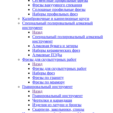
Сегментные профильные фрезы
Фрезы вакуумного спекания
Сплошные профильные фрезы
Наборы профильных фрез
Калибровочные и каннелюрные круги
Специальный полировальный алмазный
инструмент
Назад
Специальный полировальный алмазный
инструмент
Алмазная бумага и затиры
Наборы керамических фрез
Алмазные ПЭДы
Фрезы для скульптурных работ
Назад
Фрезы для скульптурных работ
Наборы фрез
Фрезы по граниту
Фрезы по мрамору
Гравировальный инструмент
Назад
Гравировальный инструмент
Чертилки и карандаши
Изделия из латуни и бронзы
Скарпели, закольники, спицы