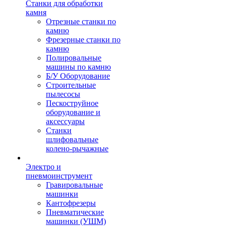
Станки для обработки
камня
Отрезные станки по
камню
Фрезерные станки по
камню
Полировальные
машины по камню
Б/У Оборудование
Строительные
пылесосы
Пескоструйное
оборудование и
аксессуары
Станки
шлифовальные
колено-рычажные
Электро и
пневмоинструмент
Гравировальные
машинки
Кантофрезеры
Пневматические
машинки (УШМ)