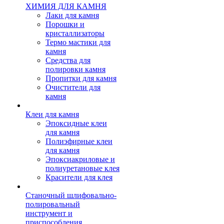
ХИМИЯ ДЛЯ КАМНЯ
Лаки для камня
Порошки и
кристаллизаторы
Термо мастики для
камня
Средства для
полировки камня
Пропитки для камня
Очистители для
камня
Клеи для камня
Эпоксидные клеи
для камня
Полиэфирные клеи
для камня
Эпоксиакриловые и
полиуретановые клея
Красители для клея
Станочный шлифовально-
полировальный
инструмент и
приспособления