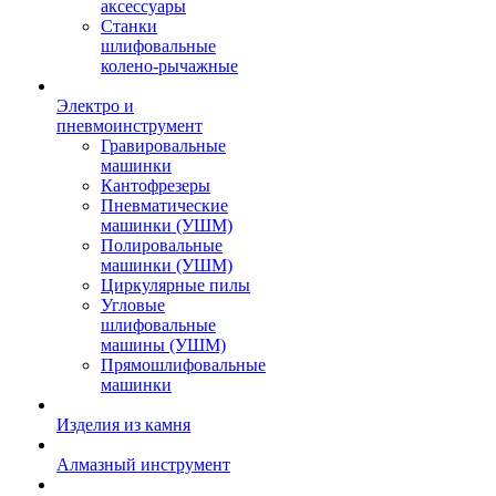
аксессуары
Станки
шлифовальные
колено-рычажные
Электро и
пневмоинструмент
Гравировальные
машинки
Кантофрезеры
Пневматические
машинки (УШМ)
Полировальные
машинки (УШМ)
Циркулярные пилы
Угловые
шлифовальные
машины (УШМ)
Прямошлифовальные
машинки
Изделия из камня
Алмазный инструмент