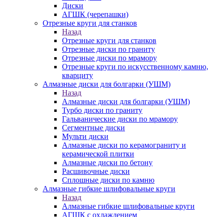
Диски
АГШК (черепашки)
Отрезные круги для станков
Назад
Отрезные круги для станков
Отрезные диски по граниту
Отрезные диски по мрамору
Отрезные круги по искусственному камню,
кварциту
Алмазные диски для болгарки (УШМ)
Назад
Алмазные диски для болгарки (УШМ)
Турбо диски по граниту
Гальванические диски по мрамору
Сегментные диски
Мульти диски
Алмазные диски по керамограниту и
керамической плитки
Алмазные диски по бетону
Расшивочные диски
Сплошные диски по камню
Алмазные гибкие шлифовальные круги
Назад
Алмазные гибкие шлифовальные круги
АГШК с охлаждением