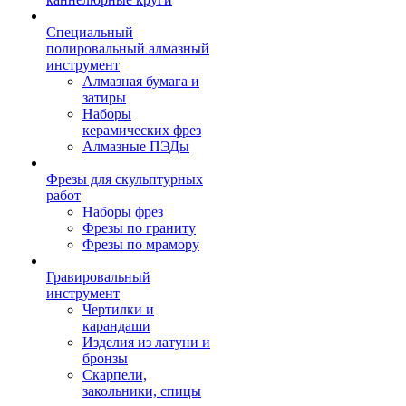
Специальный
полировальный алмазный
инструмент
Алмазная бумага и
затиры
Наборы
керамических фрез
Алмазные ПЭДы
Фрезы для скульптурных
работ
Наборы фрез
Фрезы по граниту
Фрезы по мрамору
Гравировальный
инструмент
Чертилки и
карандаши
Изделия из латуни и
бронзы
Скарпели,
закольники, спицы