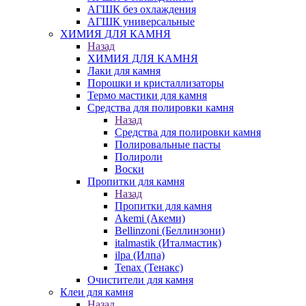
АГШК без охлаждения
АГШК универсальные
ХИМИЯ ДЛЯ КАМНЯ
Назад
ХИМИЯ ДЛЯ КАМНЯ
Лаки для камня
Порошки и кристаллизаторы
Термо мастики для камня
Средства для полировки камня
Назад
Средства для полировки камня
Полировальные пасты
Полироли
Воски
Пропитки для камня
Назад
Пропитки для камня
Akemi (Акеми)
Bellinzoni (Беллинзони)
italmastik (Италмастик)
ilpa (Илпа)
Tenax (Тенакс)
Очистители для камня
Клеи для камня
Назад