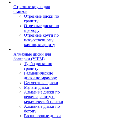
Отрезные круги для
станков
Отрезные диски по
граниту
Отрезные диски по
мрамору
Отрезные круги по
искусственному
камню, кварциту
Алмазные диски для
болгарки (УШМ)
Турбо диски по
граниту
Гальванические
диски по мрамору
Сегментные диски
Мульти диски
Алмазные диски по
керамограниту и
керамической плитки
Алмазные диски по
бетону
Расшивочные диски