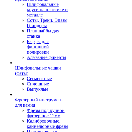
Шлифовальные
круги на пластике и
металле
Соты, Треки, Эпазы,
Гриндеры
Планшайбы для
станка
Баффы для
финишной
полировки
Алмазные фикерты
Шлифовальные чашки
(фаты)
Сегментные
Сплошные
Выпуклые
Фрезерный инструмент
для камня
Фрезы под ручной
фрезер пос.12мм
Калибровочные,
каннелюрные фрезы
Пальчиковые и