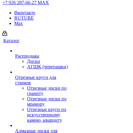
+7 926 287-66-27
МАХ
Вконтакте
RUTUBE
Max
Каталог
Распродажа
Диски
АГШК (черепашки)
Отрезные круги для
станков
Отрезные диски по
граниту
Отрезные диски по
мрамору
Отрезные круги по
искусственному
камню, кварциту
Алмазные диски для