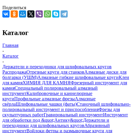
Поделиться
Каталог
Главная
-
Каталог
-
Держатели и переходники для шлифовальных кругов
Распродажа
Отрезные круги для станков
Алмазные диски для
болгарки (УШМ)
Алмазные гибкие шлифовальные круги
Клеи
для камня
ХИМИЯ ДЛЯ КАМНЯ
Фрезерный инструмент для
камня
Специальный полировальный алмазный
инструмент
Калибровочные и каннелюрные
круги
Профильные алмазные фрезы
Алмазные
свёрла
Шлифовальные чашки (фаты)
Станочный шлифовально-
полировальный инструмент и приспособления
Фрезы для
скульптурных работ
Гравировальный инструмент
Инструмент
для обработки под &quot;Антику&quot;
Держатели и
переходники для шлифовальных кругов
Абразивный
инструмент
Войлоки фетры и размывочные круги для