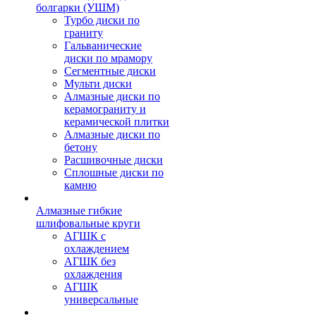
болгарки (УШМ)
Турбо диски по
граниту
Гальванические
диски по мрамору
Сегментные диски
Мульти диски
Алмазные диски по
керамограниту и
керамической плитки
Алмазные диски по
бетону
Расшивочные диски
Сплошные диски по
камню
Алмазные гибкие
шлифовальные круги
АГШК с
охлаждением
АГШК без
охлаждения
АГШК
универсальные