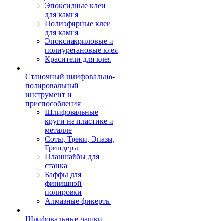
Эпоксидные клеи
для камня
Полиэфирные клеи
для камня
Эпоксиакриловые и
полиуретановые клея
Красители для клея
Станочный шлифовально-
полировальный
инструмент и
приспособления
Шлифовальные
круги на пластике и
металле
Соты, Треки, Эпазы,
Гриндеры
Планшайбы для
станка
Баффы для
финишной
полировки
Алмазные фикерты
Шлифовальные чашки