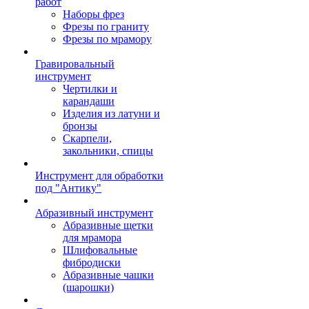
работ
Наборы фрез
Фрезы по граниту
Фрезы по мрамору
Гравировальный
инструмент
Чертилки и
карандаши
Изделия из латуни и
бронзы
Скарпели,
закольники, спицы
Инструмент для обработки
под "Антику"
Абразивный инструмент
Абразивные щетки
для мрамора
Шлифовальные
фибродиски
Абразивные чашки
(шарошки)