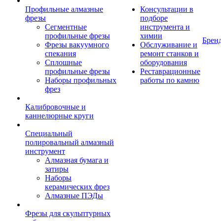
Профильные алмазные
Консультации в
фрезы
подборе
Сегментные
инструмента и
профильные фрезы
химии
Брен
Фрезы вакуумного
Обслуживание и
спекания
ремонт станков и
Сплошные
оборудования
профильные фрезы
Реставрационные
Наборы профильных
работы по камню
фрез
Калибровочные и
каннелюрные круги
Специальный
полировальный алмазный
инструмент
Алмазная бумага и
затиры
Наборы
керамических фрез
Алмазные ПЭДы
Фрезы для скульптурных