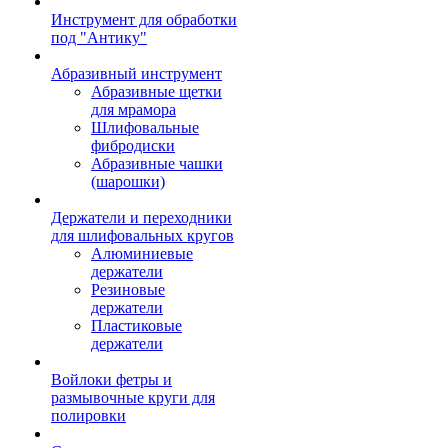
Инструмент для обработки
под "Антику"
Абразивный инструмент
Абразивные щетки
для мрамора
Шлифовальные
фибродиски
Абразивные чашки
(шарошки)
Держатели и переходники
для шлифовальных кругов
Алюминиевые
держатели
Резиновые
держатели
Пластиковые
держатели
Войлоки фетры и
размывочные круги для
полировки