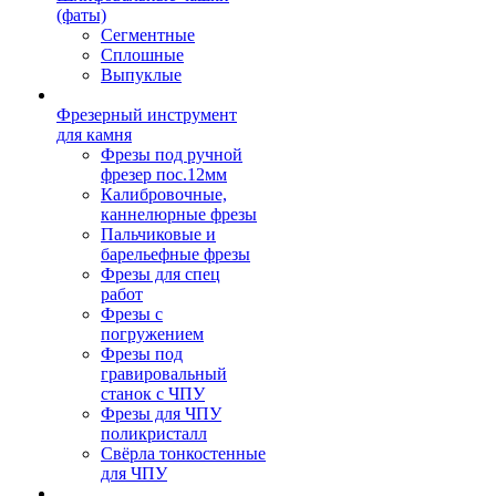
(фаты)
Сегментные
Сплошные
Выпуклые
Фрезерный инструмент
для камня
Фрезы под ручной
фрезер пос.12мм
Калибровочные,
каннелюрные фрезы
Пальчиковые и
барельефные фрезы
Фрезы для спец
работ
Фрезы с
погружением
Фрезы под
гравировальный
станок с ЧПУ
Фрезы для ЧПУ
поликристалл
Свёрла тонкостенные
для ЧПУ