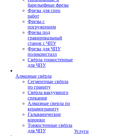
барельефные фрезы
Фрезы для спец
работ
Фрезы с
погружением
Фрезы под
гравировальный
станок с ЧПУ
Фрезы для ЧПУ
поликристалл
Свёрла тонкостенные
для ЧПУ
Алмазные свёрла
Сегментные свёрла
по граниту
Свёрла вакуумного
спекания
Алмазные сверла по
керамограниту
Гальванические
коронки
Тонкостенные свёрла
для ЧПУ
Услуги