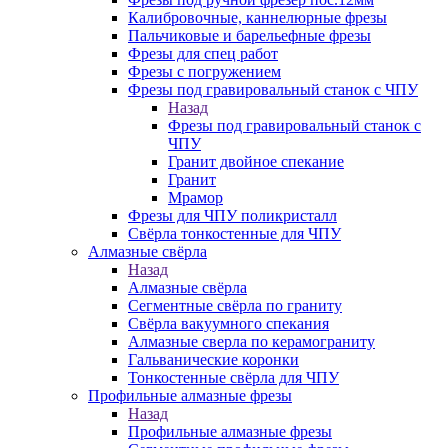
Калибровочные, каннелюрные фрезы
Пальчиковые и барельефные фрезы
Фрезы для спец работ
Фрезы с погружением
Фрезы под гравировальный станок с ЧПУ
Назад
Фрезы под гравировальный станок с
ЧПУ
Гранит двойное спекание
Гранит
Мрамор
Фрезы для ЧПУ поликристалл
Свёрла тонкостенные для ЧПУ
Алмазные свёрла
Назад
Алмазные свёрла
Сегментные свёрла по граниту
Свёрла вакуумного спекания
Алмазные сверла по керамограниту
Гальванические коронки
Тонкостенные свёрла для ЧПУ
Профильные алмазные фрезы
Назад
Профильные алмазные фрезы