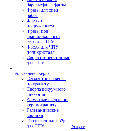
барельефные фрезы
Фрезы для спец
работ
Фрезы с
погружением
Фрезы под
гравировальный
станок с ЧПУ
Фрезы для ЧПУ
поликристалл
Свёрла тонкостенные
для ЧПУ
Алмазные свёрла
Сегментные свёрла
по граниту
Свёрла вакуумного
спекания
Алмазные сверла по
керамограниту
Гальванические
коронки
Тонкостенные свёрла
для ЧПУ
Услуги