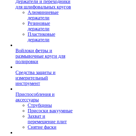
Держатели и переходники
для шлифовальных кругов
Алюминиевые
держатели
Резиновые
держатели
Пластиковые
держатели
Войлоки фетры и
размывочные круги для
полировки
Средства защиты и
измерительный
инструмент
Приспособления и
аксессуары
Струбцины
Присоски вакуумные
Захват и
перемещение плит
Снятие фаски