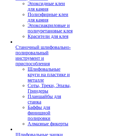
Эпоксидные клеи
для камня
Полиэфирные клеи
для камня
Эпоксиакриловые и
полиуретановые клея
Красители для клея
Станочный шлифовально-
полировальный
инструмент и
приспособления
Шлифовальные
круги на пластике и
металле
Соты, Треки, Эпазы,
Гриндеры
Планшайбы для
станка
Баффы для
финишной
полировки
Алмазные фикерты
Шлифовальные чашки