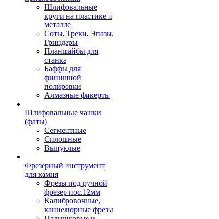
Шлифовальные
круги на пластике и
металле
Соты, Треки, Эпазы,
Гриндеры
Планшайбы для
станка
Баффы для
финишной
полировки
Алмазные фикерты
Шлифовальные чашки
(фаты)
Сегментные
Сплошные
Выпуклые
Фрезерный инструмент
для камня
Фрезы под ручной
фрезер пос.12мм
Калибровочные,
каннелюрные фрезы
Пальчиковые и