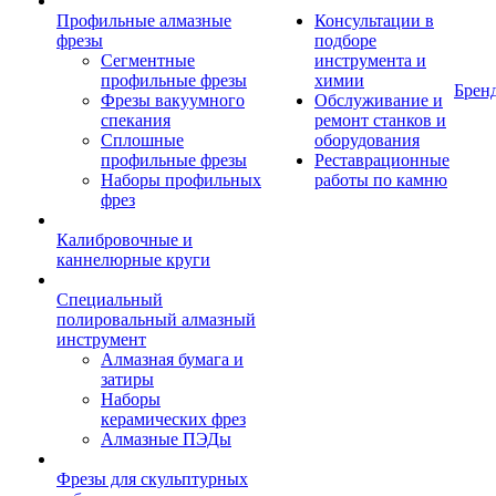
Профильные алмазные
Консультации в
фрезы
подборе
Сегментные
инструмента и
профильные фрезы
химии
Брен
Фрезы вакуумного
Обслуживание и
спекания
ремонт станков и
Сплошные
оборудования
профильные фрезы
Реставрационные
Наборы профильных
работы по камню
фрез
Калибровочные и
каннелюрные круги
Специальный
полировальный алмазный
инструмент
Алмазная бумага и
затиры
Наборы
керамических фрез
Алмазные ПЭДы
Фрезы для скульптурных