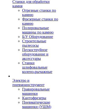
Станки для обработки
камня
Отрезные станки по
камню
Фрезерные станки по
камню
Полировальные
машины по камню
Б/У Оборудование
Строительные
пылесосы
Пескоструйное
оборудование и
аксессуары
Станки
шлифовальные
колено-рычажные
Электро и
пневмоинструмент
Гравировальные
машинки
Кантофрезеры
Пневматические
машинки (УШМ)