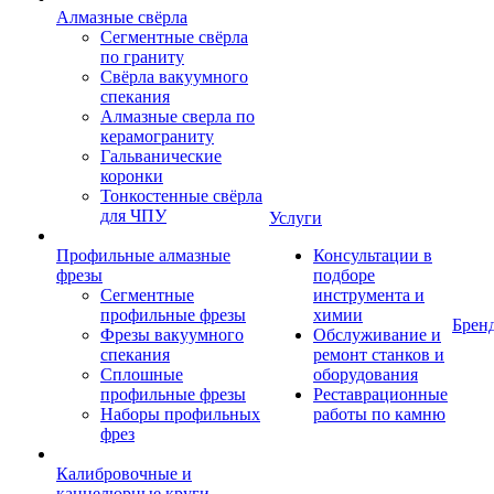
Алмазные свёрла
Сегментные свёрла
по граниту
Свёрла вакуумного
спекания
Алмазные сверла по
керамограниту
Гальванические
коронки
Тонкостенные свёрла
для ЧПУ
Услуги
Профильные алмазные
Консультации в
фрезы
подборе
Сегментные
инструмента и
профильные фрезы
химии
Брен
Фрезы вакуумного
Обслуживание и
спекания
ремонт станков и
Сплошные
оборудования
профильные фрезы
Реставрационные
Наборы профильных
работы по камню
фрез
Калибровочные и
каннелюрные круги