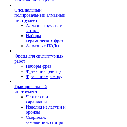
Специальный
полировальный алмазный
инструмент
Алмазная бумага и
затиры
Наборы
керамических фрез
Алмазные ПЭДы
Фрезы для скульптурных
работ
Наборы фрез
Фрезы по граниту
Фрезы по мрамору
Гравировальный
инструмент
Чертилки и
карандаши
Изделия из латуни и
бронзы
Скарпели,
закольники, спицы