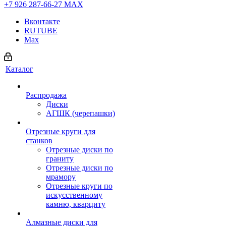
+7 926 287-66-27
МАХ
Вконтакте
RUTUBE
Max
Каталог
Распродажа
Диски
АГШК (черепашки)
Отрезные круги для
станков
Отрезные диски по
граниту
Отрезные диски по
мрамору
Отрезные круги по
искусственному
камню, кварциту
Алмазные диски для