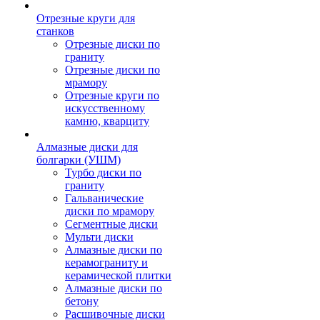
Отрезные круги для
станков
Отрезные диски по
граниту
Отрезные диски по
мрамору
Отрезные круги по
искусственному
камню, кварциту
Алмазные диски для
болгарки (УШМ)
Турбо диски по
граниту
Гальванические
диски по мрамору
Сегментные диски
Мульти диски
Алмазные диски по
керамограниту и
керамической плитки
Алмазные диски по
бетону
Расшивочные диски