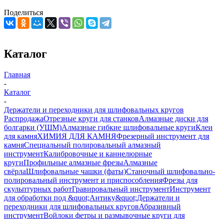
Поделиться
Каталог
Главная
-
Каталог
-
Держатели и переходники для шлифовальных кругов
Распродажа
Отрезные круги для станков
Алмазные диски для
болгарки (УШМ)
Алмазные гибкие шлифовальные круги
Клеи
для камня
ХИМИЯ ДЛЯ КАМНЯ
Фрезерный инструмент для
камня
Специальный полировальный алмазный
инструмент
Калибровочные и каннелюрные
круги
Профильные алмазные фрезы
Алмазные
свёрла
Шлифовальные чашки (фаты)
Станочный шлифовально-
полировальный инструмент и приспособления
Фрезы для
скульптурных работ
Гравировальный инструмент
Инструмент
для обработки под &quot;Антику&quot;
Держатели и
переходники для шлифовальных кругов
Абразивный
инструмент
Войлоки фетры и размывочные круги для