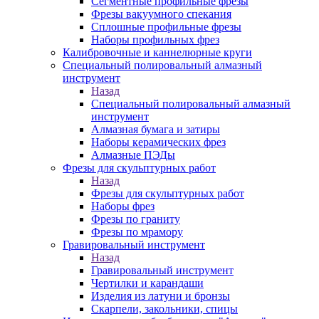
Сегментные профильные фрезы
Фрезы вакуумного спекания
Сплошные профильные фрезы
Наборы профильных фрез
Калибровочные и каннелюрные круги
Специальный полировальный алмазный
инструмент
Назад
Специальный полировальный алмазный
инструмент
Алмазная бумага и затиры
Наборы керамических фрез
Алмазные ПЭДы
Фрезы для скульптурных работ
Назад
Фрезы для скульптурных работ
Наборы фрез
Фрезы по граниту
Фрезы по мрамору
Гравировальный инструмент
Назад
Гравировальный инструмент
Чертилки и карандаши
Изделия из латуни и бронзы
Скарпели, закольники, спицы