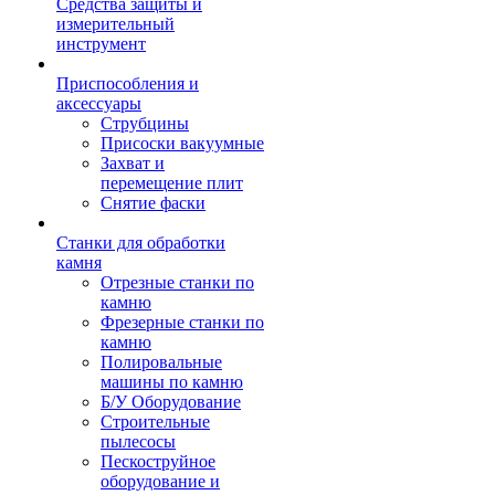
Средства защиты и
измерительный
инструмент
Приспособления и
аксессуары
Струбцины
Присоски вакуумные
Захват и
перемещение плит
Снятие фаски
Станки для обработки
камня
Отрезные станки по
камню
Фрезерные станки по
камню
Полировальные
машины по камню
Б/У Оборудование
Строительные
пылесосы
Пескоструйное
оборудование и