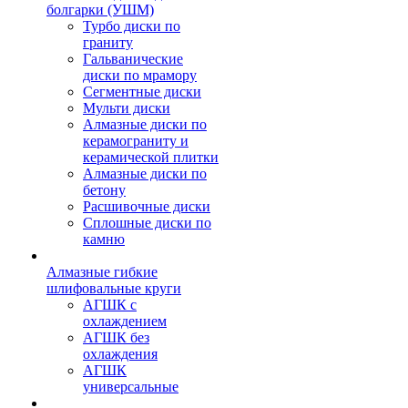
болгарки (УШМ)
Турбо диски по
граниту
Гальванические
диски по мрамору
Сегментные диски
Мульти диски
Алмазные диски по
керамограниту и
керамической плитки
Алмазные диски по
бетону
Расшивочные диски
Сплошные диски по
камню
Алмазные гибкие
шлифовальные круги
АГШК с
охлаждением
АГШК без
охлаждения
АГШК
универсальные