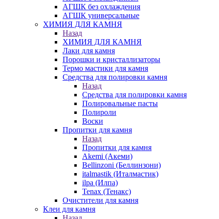
АГШК без охлаждения
АГШК универсальные
ХИМИЯ ДЛЯ КАМНЯ
Назад
ХИМИЯ ДЛЯ КАМНЯ
Лаки для камня
Порошки и кристаллизаторы
Термо мастики для камня
Средства для полировки камня
Назад
Средства для полировки камня
Полировальные пасты
Полироли
Воски
Пропитки для камня
Назад
Пропитки для камня
Akemi (Акеми)
Bellinzoni (Беллинзони)
italmastik (Италмастик)
ilpa (Илпа)
Tenax (Тенакс)
Очистители для камня
Клеи для камня
Назад