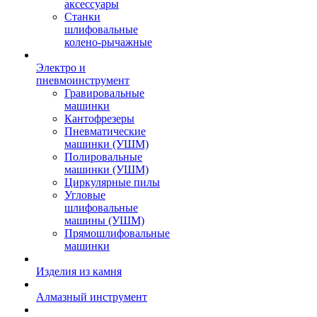
аксессуары
Станки
шлифовальные
колено-рычажные
Электро и
пневмоинструмент
Гравировальные
машинки
Кантофрезеры
Пневматические
машинки (УШМ)
Полировальные
машинки (УШМ)
Циркулярные пилы
Угловые
шлифовальные
машины (УШМ)
Прямошлифовальные
машинки
Изделия из камня
Алмазный инструмент