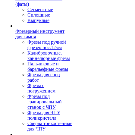
(фаты)
Сегментные
Сплошные
Выпуклые
Фрезерный инструмент
для камня
Фрезы под ручной
фрезер пос.12мм
Калибровочные,
каннелюрные фрезы
Пальчиковые и
барельефные фрезы
Фрезы для спец
работ
Фрезы с
погружением
Фрезы под
гравировальный
станок с ЧПУ
Фрезы для ЧПУ
поликристалл
Свёрла тонкостенные
для ЧПУ