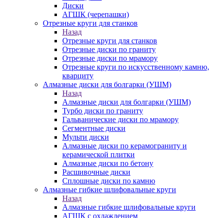
Диски
АГШК (черепашки)
Отрезные круги для станков
Назад
Отрезные круги для станков
Отрезные диски по граниту
Отрезные диски по мрамору
Отрезные круги по искусственному камню,
кварциту
Алмазные диски для болгарки (УШМ)
Назад
Алмазные диски для болгарки (УШМ)
Турбо диски по граниту
Гальванические диски по мрамору
Сегментные диски
Мульти диски
Алмазные диски по керамограниту и
керамической плитки
Алмазные диски по бетону
Расшивочные диски
Сплошные диски по камню
Алмазные гибкие шлифовальные круги
Назад
Алмазные гибкие шлифовальные круги
АГШК с охлаждением