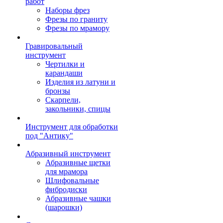
работ
Наборы фрез
Фрезы по граниту
Фрезы по мрамору
Гравировальный
инструмент
Чертилки и
карандаши
Изделия из латуни и
бронзы
Скарпели,
закольники, спицы
Инструмент для обработки
под "Антику"
Абразивный инструмент
Абразивные щетки
для мрамора
Шлифовальные
фибродиски
Абразивные чашки
(шарошки)