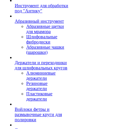
Инструмент для обработки
под "Антику"
Абразивный инструмент
Абразивные щетки
для мрамора
Шлифовальные
фибродиски
Абразивные чашки
(шарошки)
Держатели и переходники
для шлифовальных кругов
Алюминиевые
держатели
Резиновые
держатели
Пластиковые
держатели
Войлоки фетры и
размывочные круги для
полировки