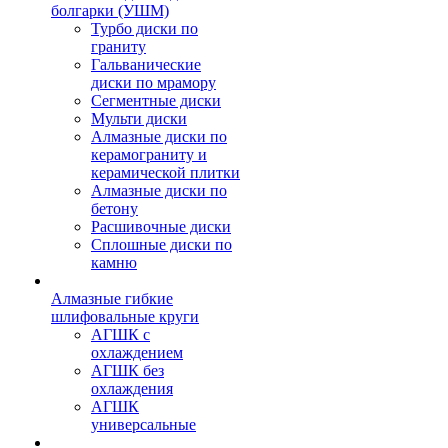
болгарки (УШМ)
Турбо диски по
граниту
Гальванические
диски по мрамору
Сегментные диски
Мульти диски
Алмазные диски по
керамограниту и
керамической плитки
Алмазные диски по
бетону
Расшивочные диски
Сплошные диски по
камню
Алмазные гибкие
шлифовальные круги
АГШК с
охлаждением
АГШК без
охлаждения
АГШК
универсальные