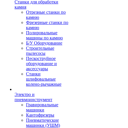
Станки для обработки
камня
Отрезные станки по
камню
Фрезерные станки по
камню
Полировальные
машины по камню
Б/У Оборудование
Строительные
пылесосы
Пескоструйное
оборудование и
аксессуары
Станки
шлифовальные
колено-рычажные
Электро и
пневмоинструмент
Гравировальные
машинки
Кантофрезеры
Пневматические
машинки (УШМ)