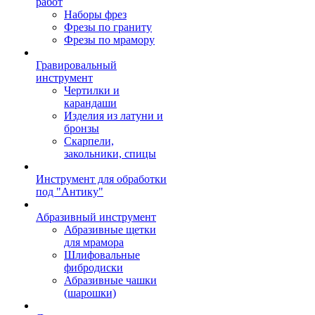
работ
Наборы фрез
Фрезы по граниту
Фрезы по мрамору
Гравировальный
инструмент
Чертилки и
карандаши
Изделия из латуни и
бронзы
Скарпели,
закольники, спицы
Инструмент для обработки
под "Антику"
Абразивный инструмент
Абразивные щетки
для мрамора
Шлифовальные
фибродиски
Абразивные чашки
(шарошки)