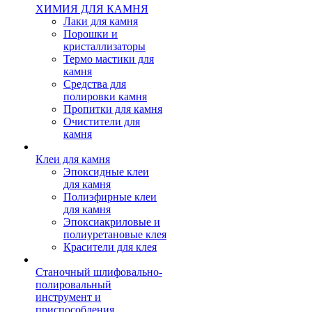
ХИМИЯ ДЛЯ КАМНЯ
Лаки для камня
Порошки и
кристаллизаторы
Термо мастики для
камня
Средства для
полировки камня
Пропитки для камня
Очистители для
камня
Клеи для камня
Эпоксидные клеи
для камня
Полиэфирные клеи
для камня
Эпоксиакриловые и
полиуретановые клея
Красители для клея
Станочный шлифовально-
полировальный
инструмент и
приспособления