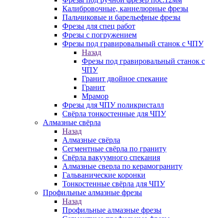
Калибровочные, каннелюрные фрезы
Пальчиковые и барельефные фрезы
Фрезы для спец работ
Фрезы с погружением
Фрезы под гравировальный станок с ЧПУ
Назад
Фрезы под гравировальный станок с
ЧПУ
Гранит двойное спекание
Гранит
Мрамор
Фрезы для ЧПУ поликристалл
Свёрла тонкостенные для ЧПУ
Алмазные свёрла
Назад
Алмазные свёрла
Сегментные свёрла по граниту
Свёрла вакуумного спекания
Алмазные сверла по керамограниту
Гальванические коронки
Тонкостенные свёрла для ЧПУ
Профильные алмазные фрезы
Назад
Профильные алмазные фрезы