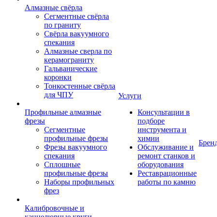
Алмазные свёрла
Сегментные свёрла
по граниту
Свёрла вакуумного
спекания
Алмазные сверла по
керамограниту
Гальванические
коронки
Тонкостенные свёрла
для ЧПУ
Услуги
Профильные алмазные
Консультации в
фрезы
подборе
Сегментные
инструмента и
профильные фрезы
химии
Брен
Фрезы вакуумного
Обслуживание и
спекания
ремонт станков и
Сплошные
оборудования
профильные фрезы
Реставрационные
Наборы профильных
работы по камню
фрез
Калибровочные и
каннелюрные круги