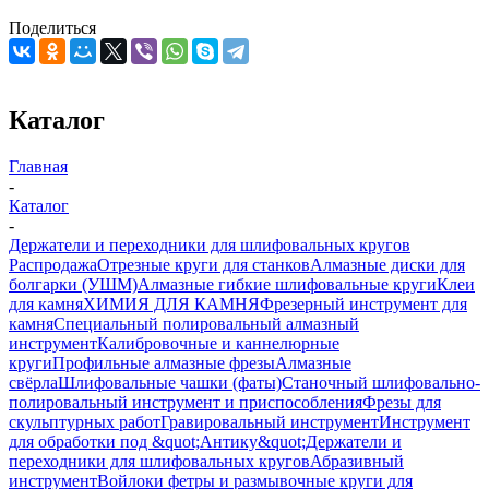
Поделиться
Каталог
Главная
-
Каталог
-
Держатели и переходники для шлифовальных кругов
Распродажа
Отрезные круги для станков
Алмазные диски для
болгарки (УШМ)
Алмазные гибкие шлифовальные круги
Клеи
для камня
ХИМИЯ ДЛЯ КАМНЯ
Фрезерный инструмент для
камня
Специальный полировальный алмазный
инструмент
Калибровочные и каннелюрные
круги
Профильные алмазные фрезы
Алмазные
свёрла
Шлифовальные чашки (фаты)
Станочный шлифовально-
полировальный инструмент и приспособления
Фрезы для
скульптурных работ
Гравировальный инструмент
Инструмент
для обработки под &quot;Антику&quot;
Держатели и
переходники для шлифовальных кругов
Абразивный
инструмент
Войлоки фетры и размывочные круги для