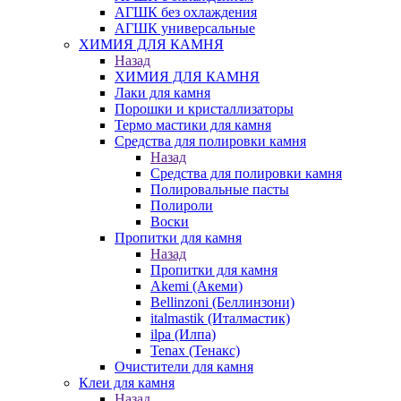
АГШК без охлаждения
АГШК универсальные
ХИМИЯ ДЛЯ КАМНЯ
Назад
ХИМИЯ ДЛЯ КАМНЯ
Лаки для камня
Порошки и кристаллизаторы
Термо мастики для камня
Средства для полировки камня
Назад
Средства для полировки камня
Полировальные пасты
Полироли
Воски
Пропитки для камня
Назад
Пропитки для камня
Akemi (Акеми)
Bellinzoni (Беллинзони)
italmastik (Италмастик)
ilpa (Илпа)
Tenax (Тенакс)
Очистители для камня
Клеи для камня
Назад