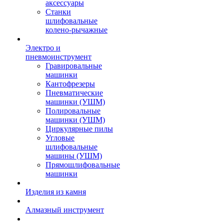
аксессуары
Станки
шлифовальные
колено-рычажные
Электро и
пневмоинструмент
Гравировальные
машинки
Кантофрезеры
Пневматические
машинки (УШМ)
Полировальные
машинки (УШМ)
Циркулярные пилы
Угловые
шлифовальные
машины (УШМ)
Прямошлифовальные
машинки
Изделия из камня
Алмазный инструмент