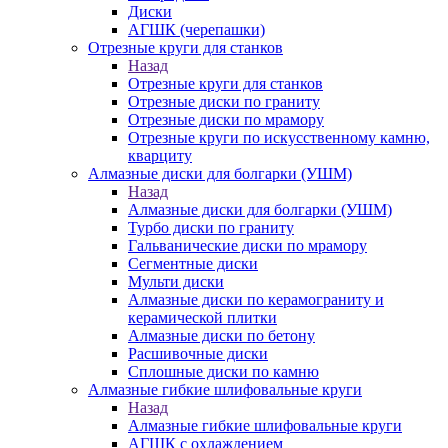
Диски
АГШК (черепашки)
Отрезные круги для станков
Назад
Отрезные круги для станков
Отрезные диски по граниту
Отрезные диски по мрамору
Отрезные круги по искусственному камню,
кварциту
Алмазные диски для болгарки (УШМ)
Назад
Алмазные диски для болгарки (УШМ)
Турбо диски по граниту
Гальванические диски по мрамору
Сегментные диски
Мульти диски
Алмазные диски по керамограниту и
керамической плитки
Алмазные диски по бетону
Расшивочные диски
Сплошные диски по камню
Алмазные гибкие шлифовальные круги
Назад
Алмазные гибкие шлифовальные круги
АГШК с охлаждением