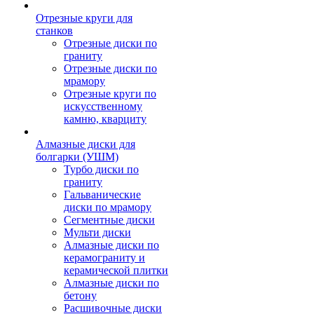
Отрезные круги для
станков
Отрезные диски по
граниту
Отрезные диски по
мрамору
Отрезные круги по
искусственному
камню, кварциту
Алмазные диски для
болгарки (УШМ)
Турбо диски по
граниту
Гальванические
диски по мрамору
Сегментные диски
Мульти диски
Алмазные диски по
керамограниту и
керамической плитки
Алмазные диски по
бетону
Расшивочные диски