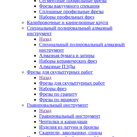
Сегментные профильные фрезы
Фрезы вакуумного спекания
Сплошные профильные фрезы
Наборы профильных фрез
Калибровочные и каннелюрные круги
Специальный полировальный алмазный
инструмент
Назад
Специальный полировальный алмазный
инструмент
Алмазная бумага и затиры
Наборы керамических фрез
Алмазные ПЭДы
Фрезы для скульптурных работ
Назад
Фрезы для скульптурных работ
Наборы фрез
Фрезы по граниту
Фрезы по мрамору
Гравировальный инструмент
Назад
Гравировальный инструмент
Чертилки и карандаши
Изделия из латуни и бронзы
Скарпели, закольники, спицы