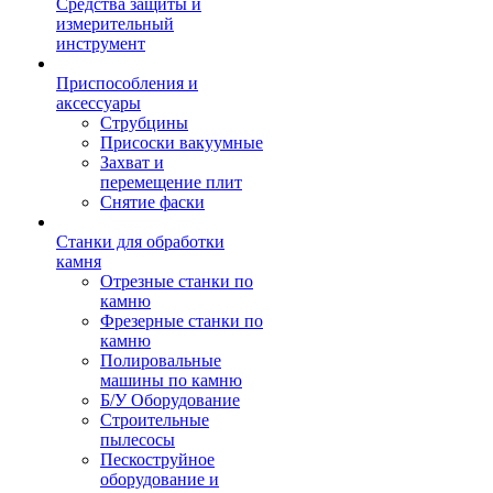
Средства защиты и
измерительный
инструмент
Приспособления и
аксессуары
Струбцины
Присоски вакуумные
Захват и
перемещение плит
Снятие фаски
Станки для обработки
камня
Отрезные станки по
камню
Фрезерные станки по
камню
Полировальные
машины по камню
Б/У Оборудование
Строительные
пылесосы
Пескоструйное
оборудование и