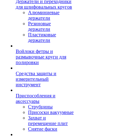
Держатели и переходники
для шлифовальных кругов
Алюминиевые
держатели
Резиновые
держатели
Пластиковые
держатели
Войлоки фетры и
размывочные круги для
полировки
Средства защиты и
измерительный
инструмент
Приспособления и
аксессуары
Струбцины
Присоски вакуумные
Захват и
перемещение плит
Снятие фаски