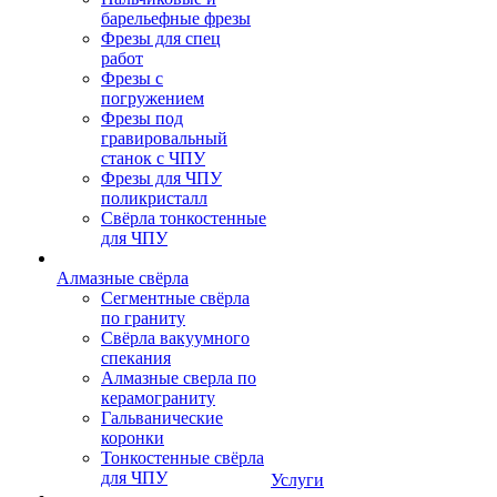
барельефные фрезы
Фрезы для спец
работ
Фрезы с
погружением
Фрезы под
гравировальный
станок с ЧПУ
Фрезы для ЧПУ
поликристалл
Свёрла тонкостенные
для ЧПУ
Алмазные свёрла
Сегментные свёрла
по граниту
Свёрла вакуумного
спекания
Алмазные сверла по
керамограниту
Гальванические
коронки
Тонкостенные свёрла
для ЧПУ
Услуги