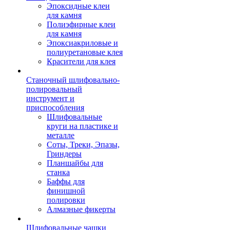
Эпоксидные клеи
для камня
Полиэфирные клеи
для камня
Эпоксиакриловые и
полиуретановые клея
Красители для клея
Станочный шлифовально-
полировальный
инструмент и
приспособления
Шлифовальные
круги на пластике и
металле
Соты, Треки, Эпазы,
Гриндеры
Планшайбы для
станка
Баффы для
финишной
полировки
Алмазные фикерты
Шлифовальные чашки