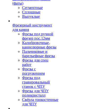
(фаты)
Сегментные
Сплошные
Выпуклые
Фрезерный инструмент
для камня
Фрезы под ручной
фрезер пос.12мм
Калибровочные,
каннелюрные фрезы
Пальчиковые и
барельефные фрезы
Фрезы для спец
работ
Фрезы с
погружением
Фрезы под
гравировальный
станок с ЧПУ
Фрезы для ЧПУ
поликристалл
Свёрла тонкостенные
для ЧПУ