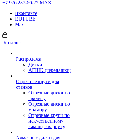
+7 926 287-66-27
МАХ
Вконтакте
RUTUBE
Max
Каталог
Распродажа
Диски
АГШК (черепашки)
Отрезные круги для
станков
Отрезные диски по
граниту
Отрезные диски по
мрамору
Отрезные круги по
искусственному
камню, кварциту
Алмазные диски для