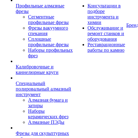
Профильные алмазные
Консультации в
фрезы
подборе
Сегментные
инструмента и
профильные фрезы
химии
Брен
Фрезы вакуумного
Обслуживание и
спекания
ремонт станков и
Сплошные
оборудования
профильные фрезы
Реставрационные
Наборы профильных
работы по камню
фрез
Калибровочные и
каннелюрные круги
Специальный
полировальный алмазный
инструмент
Алмазная бумага и
затиры
Наборы
керамических фрез
Алмазные ПЭДы
Фрезы для скульптурных