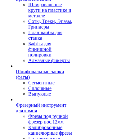
Шлифовальные
круги на пластике и
металле
Соты, Треки, Эпазы,
Гриндеры
Планшайбы для
станка
Баффы для
финишной
полировки
Алмазные фикерты
Шлифовальные чашки
(фаты)
Сегментные
Сплошные
Выпуклые
Фрезерный инструмент
для камня
Фрезы под ручной
фрезер пос.12мм
Калибровочные,
каннелюрные фрезы
Пальчиковые и