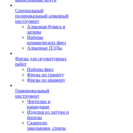
Специальный
полировальный алмазный
инструмент
Алмазная бумага и
затиры
Наборы
керамических фрез
Алмазные ПЭДы
Фрезы для скульптурных
работ
Наборы фрез
Фрезы по граниту
Фрезы по мрамору
Гравировальный
инструмент
Чертилки и
карандаши
Изделия из латуни и
бронзы
Скарпели,
закольники, спицы