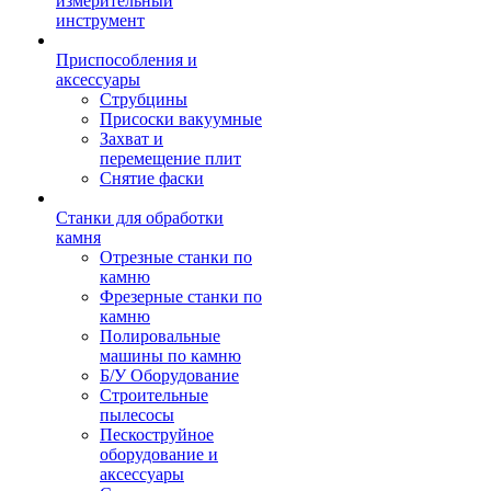
измерительный
инструмент
Приспособления и
аксессуары
Струбцины
Присоски вакуумные
Захват и
перемещение плит
Снятие фаски
Станки для обработки
камня
Отрезные станки по
камню
Фрезерные станки по
камню
Полировальные
машины по камню
Б/У Оборудование
Строительные
пылесосы
Пескоструйное
оборудование и
аксессуары