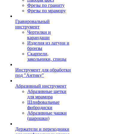
Фрезы по граниту
Фрезы по мрамору
Гравировальный
инструмент
Чертилки и
карандаши
Изделия из латуни и
бронзы
Скарпели,
закольники, спицы
Инструмент для обработки
под "Антику"
Абразивный инструмент
Абразивные щетки
для мрамора
Шлифовальные
фибродиски
Абразивные чашки
(шарошки)
Держатели и переходники