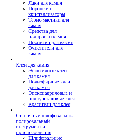
Лаки для камня
Порошки и
кристаллизаторы
Термо мастики для
камня
Средства для
полировки камня
Пропитки для камня
Очистители для
камня
Клеи для камня
Эпоксидные клеи
для камня
Полиэфирные клеи
для камня
Эпоксиакриловые и
полиуретановые клея
Красители для клея
Станочный шлифовально-
полировальный
инструмент и
приспособления
Шлифовальные