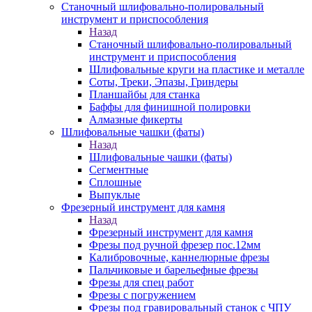
Станочный шлифовально-полировальный
инструмент и приспособления
Назад
Станочный шлифовально-полировальный
инструмент и приспособления
Шлифовальные круги на пластике и металле
Соты, Треки, Эпазы, Гриндеры
Планшайбы для станка
Баффы для финишной полировки
Алмазные фикерты
Шлифовальные чашки (фаты)
Назад
Шлифовальные чашки (фаты)
Сегментные
Сплошные
Выпуклые
Фрезерный инструмент для камня
Назад
Фрезерный инструмент для камня
Фрезы под ручной фрезер пос.12мм
Калибровочные, каннелюрные фрезы
Пальчиковые и барельефные фрезы
Фрезы для спец работ
Фрезы с погружением
Фрезы под гравировальный станок с ЧПУ