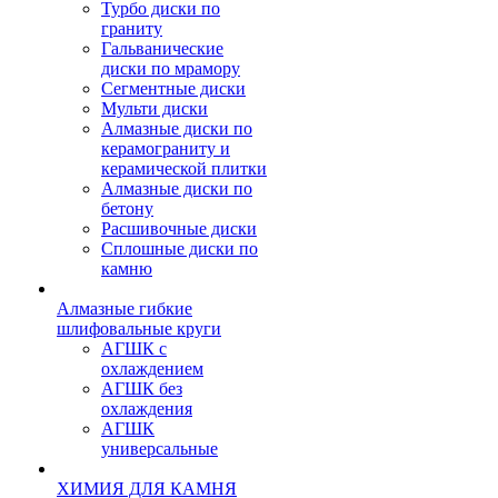
Турбо диски по
граниту
Гальванические
диски по мрамору
Сегментные диски
Мульти диски
Алмазные диски по
керамограниту и
керамической плитки
Алмазные диски по
бетону
Расшивочные диски
Сплошные диски по
камню
Алмазные гибкие
шлифовальные круги
АГШК с
охлаждением
АГШК без
охлаждения
АГШК
универсальные
ХИМИЯ ДЛЯ КАМНЯ