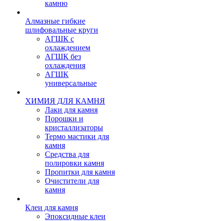
камню
Алмазные гибкие
шлифовальные круги
АГШК с
охлаждением
АГШК без
охлаждения
АГШК
универсальные
ХИМИЯ ДЛЯ КАМНЯ
Лаки для камня
Порошки и
кристаллизаторы
Термо мастики для
камня
Средства для
полировки камня
Пропитки для камня
Очистители для
камня
Клеи для камня
Эпоксидные клеи