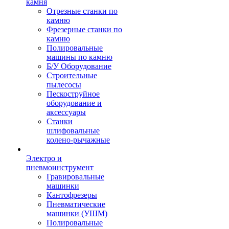
камня
Отрезные станки по
камню
Фрезерные станки по
камню
Полировальные
машины по камню
Б/У Оборудование
Строительные
пылесосы
Пескоструйное
оборудование и
аксессуары
Станки
шлифовальные
колено-рычажные
Электро и
пневмоинструмент
Гравировальные
машинки
Кантофрезеры
Пневматические
машинки (УШМ)
Полировальные