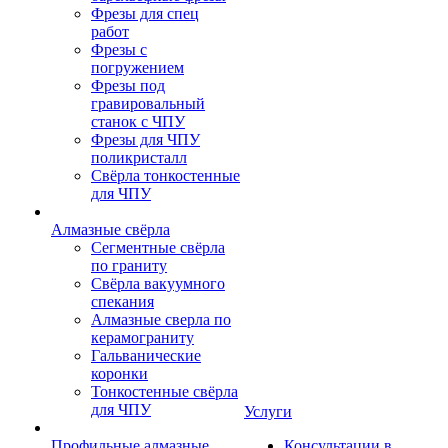
Фрезы для спец
работ
Фрезы с
погружением
Фрезы под
гравировальный
станок с ЧПУ
Фрезы для ЧПУ
поликристалл
Свёрла тонкостенные
для ЧПУ
Алмазные свёрла
Сегментные свёрла
по граниту
Свёрла вакуумного
спекания
Алмазные сверла по
керамограниту
Гальванические
коронки
Тонкостенные свёрла
для ЧПУ
Услуги
Профильные алмазные
Консультации в