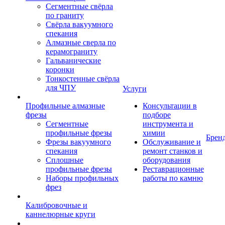
Сегментные свёрла
по граниту
Свёрла вакуумного
спекания
Алмазные сверла по
керамограниту
Гальванические
коронки
Тонкостенные свёрла
для ЧПУ
Услуги
Профильные алмазные
Консультации в
фрезы
подборе
Сегментные
инструмента и
профильные фрезы
химии
Брен
Фрезы вакуумного
Обслуживание и
спекания
ремонт станков и
Сплошные
оборудования
профильные фрезы
Реставрационные
Наборы профильных
работы по камню
фрез
Калибровочные и
каннелюрные круги