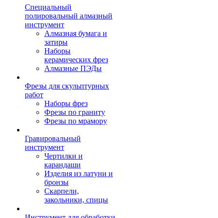
Специальный
полировальный алмазный
инструмент
Алмазная бумага и
затиры
Наборы
керамических фрез
Алмазные ПЭДы
Фрезы для скульптурных
работ
Наборы фрез
Фрезы по граниту
Фрезы по мрамору
Гравировальный
инструмент
Чертилки и
карандаши
Изделия из латуни и
бронзы
Скарпели,
закольники, спицы
Инструмент для обработки