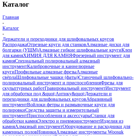
Каталог
Главная
-
Каталог
-
Держатели и переходники для шлифовальных кругов
Распродажа
Отрезные круги для станков
Алмазные диски для
болгарки (УШМ)
Алмазные гибкие шлифовальные круги
Клеи
для камня
ХИМИЯ ДЛЯ КАМНЯ
Фрезерный инструмент для
камня
Специальный полировальный алмазный
инструмент
Калибровочные и каннелюрные
круги
Профильные алмазные фрезы
Алмазные
свёрла
Шлифовальные чашки (фаты)
Станочный шлифовально-
полировальный инструмент и приспособления
Фрезы для
скульптурных работ
Гравировальный инструмент
Инструмент
для обработки под &quot;Антику&quot;
Держатели и
переходники для шлифовальных кругов
Абразивный
инструмент
Войлоки фетры и размывочные круги для
полировки
Средства защиты и измерительный
инструмент
Приспособления и аксессуары
Станки для
обработки камня
Электро и пневмоинструмент
Изделия из
камня
Алмазный инструмент
Оборудование и расходники для
каменных полов
Новинки
Алмазные инструменты Woosuk