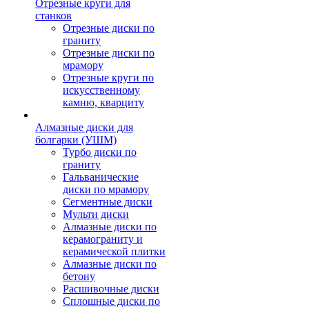
Отрезные круги для
станков
Отрезные диски по
граниту
Отрезные диски по
мрамору
Отрезные круги по
искусственному
камню, кварциту
Алмазные диски для
болгарки (УШМ)
Турбо диски по
граниту
Гальванические
диски по мрамору
Сегментные диски
Мульти диски
Алмазные диски по
керамограниту и
керамической плитки
Алмазные диски по
бетону
Расшивочные диски
Сплошные диски по