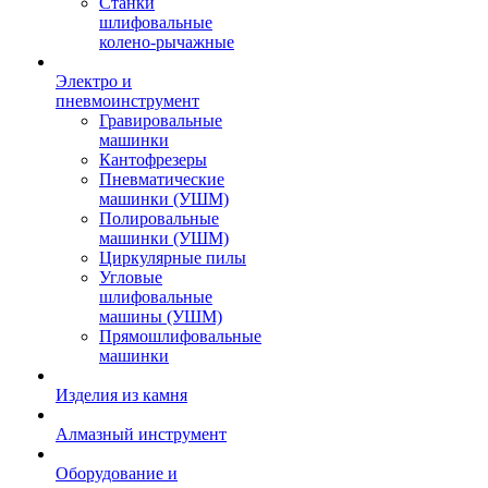
Станки
шлифовальные
колено-рычажные
Электро и
пневмоинструмент
Гравировальные
машинки
Кантофрезеры
Пневматические
машинки (УШМ)
Полировальные
машинки (УШМ)
Циркулярные пилы
Угловые
шлифовальные
машины (УШМ)
Прямошлифовальные
машинки
Изделия из камня
Алмазный инструмент
Оборудование и