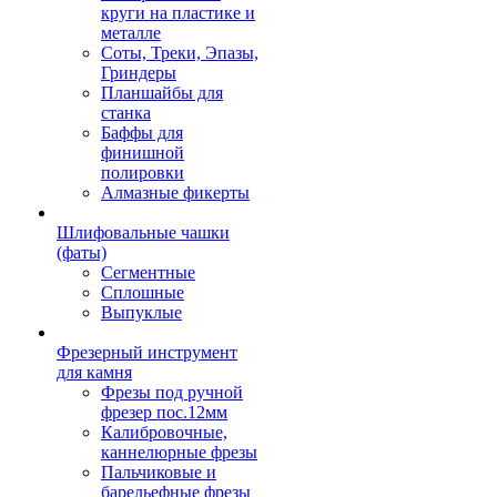
круги на пластике и
металле
Соты, Треки, Эпазы,
Гриндеры
Планшайбы для
станка
Баффы для
финишной
полировки
Алмазные фикерты
Шлифовальные чашки
(фаты)
Сегментные
Сплошные
Выпуклые
Фрезерный инструмент
для камня
Фрезы под ручной
фрезер пос.12мм
Калибровочные,
каннелюрные фрезы
Пальчиковые и
барельефные фрезы