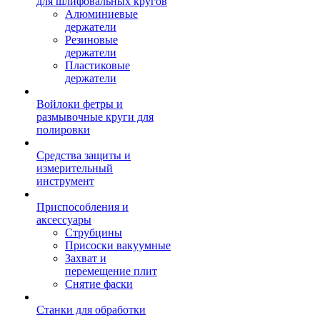
для шлифовальных кругов
Алюминиевые
держатели
Резиновые
держатели
Пластиковые
держатели
Войлоки фетры и
размывочные круги для
полировки
Средства защиты и
измерительный
инструмент
Приспособления и
аксессуары
Струбцины
Присоски вакуумные
Захват и
перемещение плит
Снятие фаски
Станки для обработки