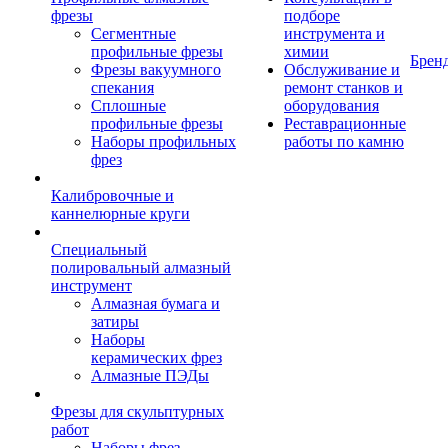
фрезы
подборе
Сегментные
инструмента и
профильные фрезы
химии
Брен
Фрезы вакуумного
Обслуживание и
спекания
ремонт станков и
Сплошные
оборудования
профильные фрезы
Реставрационные
Наборы профильных
работы по камню
фрез
Калибровочные и
каннелюрные круги
Специальный
полировальный алмазный
инструмент
Алмазная бумага и
затиры
Наборы
керамических фрез
Алмазные ПЭДы
Фрезы для скульптурных
работ
Наборы фрез