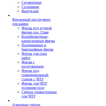
Сегментные
Сплошные
Выпуклые
Фрезерный инструмент
для камня
Фрезы под ручной
фрезер пос.12мм
Калибровочные,
каннелюрные фрезы
Пальчиковые и
барельефные фрезы
Фрезы для спец
работ
Фрезы с
погружением
Фрезы под
гравировальный
станок с ЧПУ
Фрезы для ЧПУ
поликристалл
Свёрла тонкостенные
для ЧПУ
Алмазные свёрла