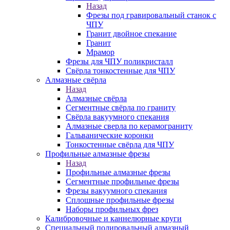
Назад
Фрезы под гравировальный станок с
ЧПУ
Гранит двойное спекание
Гранит
Мрамор
Фрезы для ЧПУ поликристалл
Свёрла тонкостенные для ЧПУ
Алмазные свёрла
Назад
Алмазные свёрла
Сегментные свёрла по граниту
Свёрла вакуумного спекания
Алмазные сверла по керамограниту
Гальванические коронки
Тонкостенные свёрла для ЧПУ
Профильные алмазные фрезы
Назад
Профильные алмазные фрезы
Сегментные профильные фрезы
Фрезы вакуумного спекания
Сплошные профильные фрезы
Наборы профильных фрез
Калибровочные и каннелюрные круги
Специальный полировальный алмазный