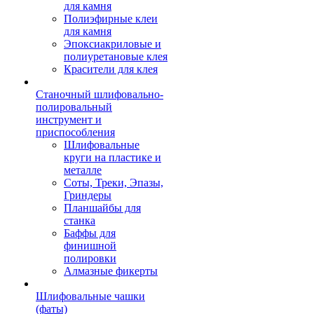
для камня
Полиэфирные клеи
для камня
Эпоксиакриловые и
полиуретановые клея
Красители для клея
Станочный шлифовально-
полировальный
инструмент и
приспособления
Шлифовальные
круги на пластике и
металле
Соты, Треки, Эпазы,
Гриндеры
Планшайбы для
станка
Баффы для
финишной
полировки
Алмазные фикерты
Шлифовальные чашки
(фаты)