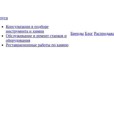
луги
Консультации в подборе
инструмента и химии
Бренды
Блог
Распродаж
Обслуживание и ремонт станков и
оборудования
Реставрационные работы по камню