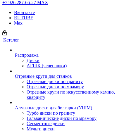
+7 926 287-66-27
МАХ
Вконтакте
RUTUBE
Max
Каталог
Распродажа
Диски
АГШК (черепашки)
Отрезные круги для станков
Отрезные диски по граниту
Отрезные диски по мрамору
Отрезные круги по искусственному камню,
кварциту
Алмазные диски для болгарки (УШМ)
Турбо диски по граниту
Гальванические диски по мрамору
Сегментные диски
Мульти диски