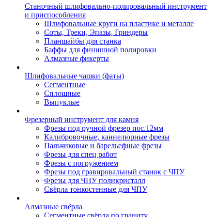
Станочный шлифовально-полировальный инструмент
и приспособления
Шлифовальные круги на пластике и металле
Соты, Треки, Эпазы, Гриндеры
Планшайбы для станка
Баффы для финишной полировки
Алмазные фикерты
Шлифовальные чашки (фаты)
Сегментные
Сплошные
Выпуклые
Фрезерный инструмент для камня
Фрезы под ручной фрезер пос.12мм
Калибровочные, каннелюрные фрезы
Пальчиковые и барельефные фрезы
Фрезы для спец работ
Фрезы с погружением
Фрезы под гравировальный станок с ЧПУ
Фрезы для ЧПУ поликристалл
Свёрла тонкостенные для ЧПУ
Алмазные свёрла
Сегментные свёрла по граниту