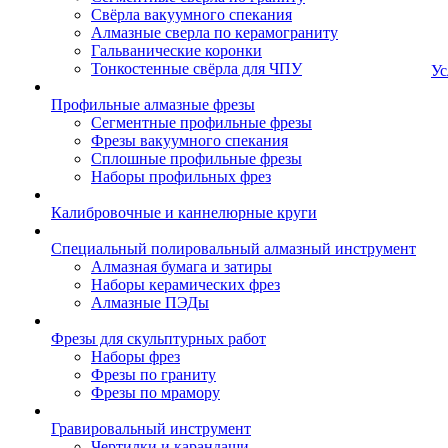
Свёрла вакуумного спекания
Алмазные сверла по керамограниту
Гальванические коронки
Тонкостенные свёрла для ЧПУ
Ус
Профильные алмазные фрезы
Сегментные профильные фрезы
Фрезы вакуумного спекания
Сплошные профильные фрезы
Наборы профильных фрез
Калибровочные и каннелюрные круги
Специальный полировальный алмазный инструмент
Алмазная бумага и затиры
Наборы керамических фрез
Алмазные ПЭДы
Фрезы для скульптурных работ
Наборы фрез
Фрезы по граниту
Фрезы по мрамору
Гравировальный инструмент
Чертилки и карандаши