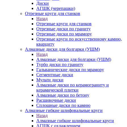
Диски
АГШК (черепашки)
Отрезные круги для станков
Назад
Отрезные круги для станков
Отрезные диски по граниту
Отрезные диски по мрамору
Отрезные круги по искусственному камню,
кварциту
Алмазные диски для болгарки (УШМ)
Назад
Алмазные диски для болгарки (УШМ)
Турбо диски по граниту
Гальванические диски по мрамору
Сегментные диски
Мульти диски
Алмазные диски по керамограниту и
керамической плитки
Алмазные диски по бетону
Расшивочные диски
Сплошные диски по камню
Алмазные гибкие шлифовальные круги
Назад
Алмазные гибкие шлифовальные круги
АГШК с охлаждением