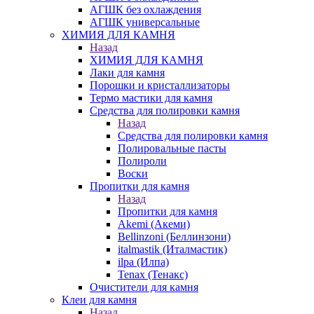
АГШК без охлаждения
АГШК универсальные
ХИМИЯ ДЛЯ КАМНЯ
Назад
ХИМИЯ ДЛЯ КАМНЯ
Лаки для камня
Порошки и кристаллизаторы
Термо мастики для камня
Средства для полировки камня
Назад
Средства для полировки камня
Полировальные пасты
Полироли
Воски
Пропитки для камня
Назад
Пропитки для камня
Akemi (Акеми)
Bellinzoni (Беллинзони)
italmastik (Италмастик)
ilpa (Илпа)
Tenax (Тенакс)
Очистители для камня
Клеи для камня
Назад