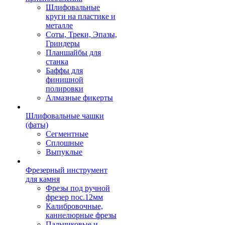
Шлифовальные
круги на пластике и
металле
Соты, Треки, Эпазы,
Гриндеры
Планшайбы для
станка
Баффы для
финишной
полировки
Алмазные фикерты
Шлифовальные чашки
(фаты)
Сегментные
Сплошные
Выпуклые
Фрезерный инструмент
для камня
Фрезы под ручной
фрезер пос.12мм
Калибровочные,
каннелюрные фрезы
Пальчиковые и