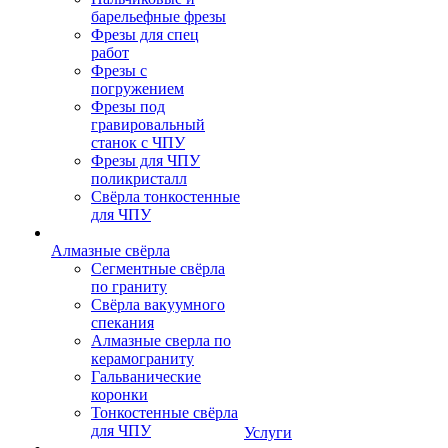
барельефные фрезы
Фрезы для спец
работ
Фрезы с
погружением
Фрезы под
гравировальный
станок с ЧПУ
Фрезы для ЧПУ
поликристалл
Свёрла тонкостенные
для ЧПУ
Алмазные свёрла
Сегментные свёрла
по граниту
Свёрла вакуумного
спекания
Алмазные сверла по
керамограниту
Гальванические
коронки
Тонкостенные свёрла
для ЧПУ
Услуги