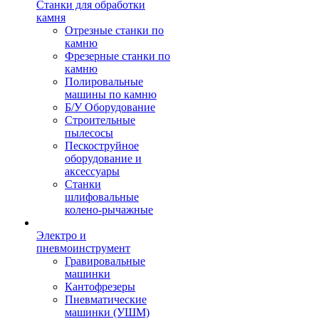
Станки для обработки
камня
Отрезные станки по
камню
Фрезерные станки по
камню
Полировальные
машины по камню
Б/У Оборудование
Строительные
пылесосы
Пескоструйное
оборудование и
аксессуары
Станки
шлифовальные
колено-рычажные
Электро и
пневмоинструмент
Гравировальные
машинки
Кантофрезеры
Пневматические
машинки (УШМ)