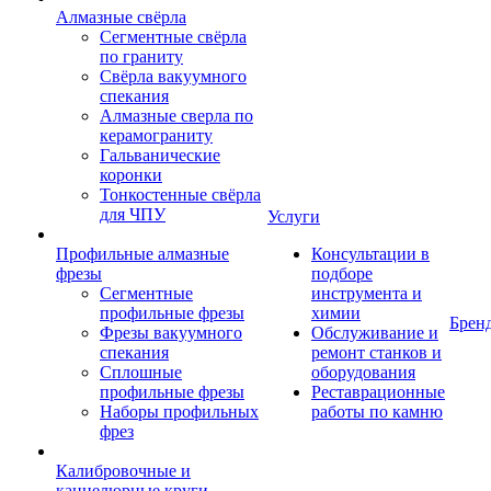
Алмазные свёрла
Сегментные свёрла
по граниту
Свёрла вакуумного
спекания
Алмазные сверла по
керамограниту
Гальванические
коронки
Тонкостенные свёрла
для ЧПУ
Услуги
Профильные алмазные
Консультации в
фрезы
подборе
Сегментные
инструмента и
профильные фрезы
химии
Брен
Фрезы вакуумного
Обслуживание и
спекания
ремонт станков и
Сплошные
оборудования
профильные фрезы
Реставрационные
Наборы профильных
работы по камню
фрез
Калибровочные и
каннелюрные круги