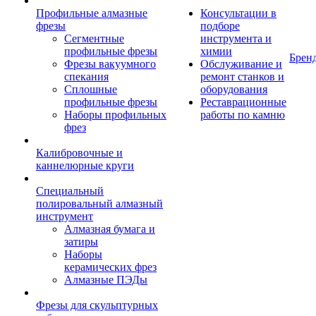
Профильные алмазные
Консультации в
фрезы
подборе
Сегментные
инструмента и
профильные фрезы
химии
Брен
Фрезы вакуумного
Обслуживание и
спекания
ремонт станков и
Сплошные
оборудования
профильные фрезы
Реставрационные
Наборы профильных
работы по камню
фрез
Калибровочные и
каннелюрные круги
Специальный
полировальный алмазный
инструмент
Алмазная бумага и
затиры
Наборы
керамических фрез
Алмазные ПЭДы
Фрезы для скульптурных