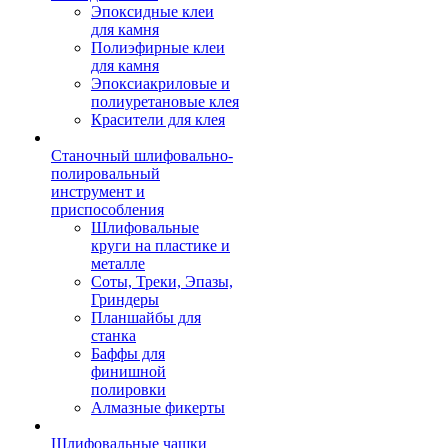
Эпоксидные клеи
для камня
Полиэфирные клеи
для камня
Эпоксиакриловые и
полиуретановые клея
Красители для клея
Станочный шлифовально-
полировальный
инструмент и
приспособления
Шлифовальные
круги на пластике и
металле
Соты, Треки, Эпазы,
Гриндеры
Планшайбы для
станка
Баффы для
финишной
полировки
Алмазные фикерты
Шлифовальные чашки