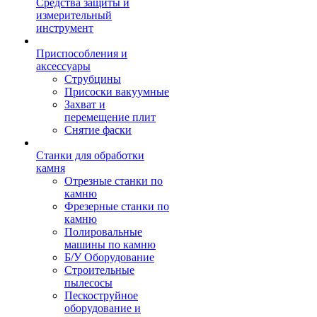
Средства защиты и
измерительный
инструмент
Приспособления и
аксессуары
Струбцины
Присоски вакуумные
Захват и
перемещение плит
Снятие фаски
Станки для обработки
камня
Отрезные станки по
камню
Фрезерные станки по
камню
Полировальные
машины по камню
Б/У Оборудование
Строительные
пылесосы
Пескоструйное
оборудование и