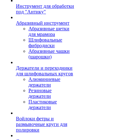
Инструмент для обработки
под "Антику"
Абразивный инструмент
Абразивные щетки
для мрамора
Шлифовальные
фибродиски
Абразивные чашки
(шарошки)
Держатели и переходники
для шлифовальных кругов
Алюминиевые
держатели
Резиновые
держатели
Пластиковые
держатели
Войлоки фетры и
размывочные круги для
полировки