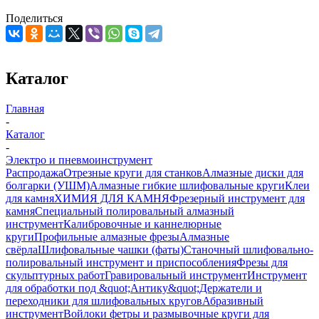
Поделиться
Каталог
Главная
-
Каталог
-
Электро и пневмоинструмент
Распродажа
Отрезные круги для станков
Алмазные диски для
болгарки (УШМ)
Алмазные гибкие шлифовальные круги
Клеи
для камня
ХИМИЯ ДЛЯ КАМНЯ
Фрезерный инструмент для
камня
Специальный полировальный алмазный
инструмент
Калибровочные и каннелюрные
круги
Профильные алмазные фрезы
Алмазные
свёрла
Шлифовальные чашки (фаты)
Станочный шлифовально-
полировальный инструмент и приспособления
Фрезы для
скульптурных работ
Гравировальный инструмент
Инструмент
для обработки под &quot;Антику&quot;
Держатели и
переходники для шлифовальных кругов
Абразивный
инструмент
Войлоки фетры и размывочные круги для