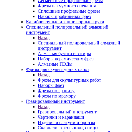
Сегментные профильные фрезы
Фрезы вакуумного спекания
Сплошные профильные фрезы
Наборы профильных фрез
Калибровочные и каннелюрные круги
Специальный полировальный алмазный
инструмент
Назад
Специальный полировальный алмазный
инструмент
Алмазная бумага и затиры
Наборы керамических фрез
Алмазные ПЭДы
Фрезы для скульптурных работ
Назад
Фрезы для скульптурных работ
Наборы фрез
Фрезы по граниту
Фрезы по мрамору
Гравировальный инструмент
Назад
Гравировальный инструмент
Чертилки и карандаши
Изделия из латуни и бронзы
Скарпели, закольники, спицы