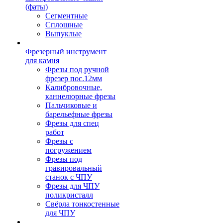
(фаты)
Сегментные
Сплошные
Выпуклые
Фрезерный инструмент
для камня
Фрезы под ручной
фрезер пос.12мм
Калибровочные,
каннелюрные фрезы
Пальчиковые и
барельефные фрезы
Фрезы для спец
работ
Фрезы с
погружением
Фрезы под
гравировальный
станок с ЧПУ
Фрезы для ЧПУ
поликристалл
Свёрла тонкостенные
для ЧПУ