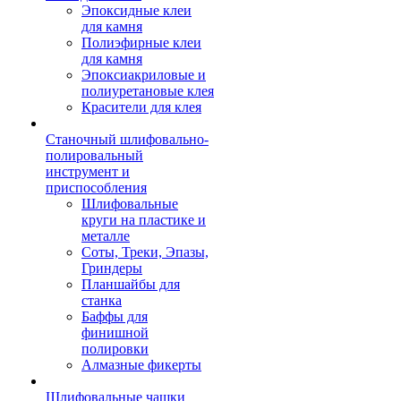
Эпоксидные клеи
для камня
Полиэфирные клеи
для камня
Эпоксиакриловые и
полиуретановые клея
Красители для клея
Станочный шлифовально-
полировальный
инструмент и
приспособления
Шлифовальные
круги на пластике и
металле
Соты, Треки, Эпазы,
Гриндеры
Планшайбы для
станка
Баффы для
финишной
полировки
Алмазные фикерты
Шлифовальные чашки