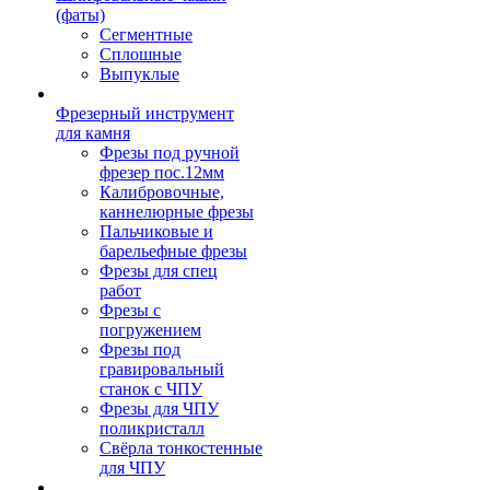
(фаты)
Сегментные
Сплошные
Выпуклые
Фрезерный инструмент
для камня
Фрезы под ручной
фрезер пос.12мм
Калибровочные,
каннелюрные фрезы
Пальчиковые и
барельефные фрезы
Фрезы для спец
работ
Фрезы с
погружением
Фрезы под
гравировальный
станок с ЧПУ
Фрезы для ЧПУ
поликристалл
Свёрла тонкостенные
для ЧПУ