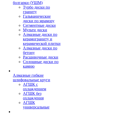
болгарки (УШМ)
Турбо диски по
граниту
Гальванические
диски по мрамору
Сегментные диски
Мульти диски
Алмазные диски по
керамограниту и
керамической плитки
Алмазные диски по
бетону
Расшивочные диски
Сплошные диски по
камню
Алмазные гибкие
шлифовальные круги
АГШК с
охлаждением
АГШК без
охлаждения
АГШК
универсальные