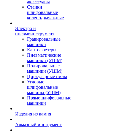
аксессуары
Станки
шлифовальные
колено-рычажные
Электро и
пневмоинструмент
Гравировальные
машинки
Кантофрезеры
Пневматические
машинки (УШМ)
Полировальные
машинки (УШМ)
Циркулярные пилы
Угловые
шлифовальные
машины (УШМ)
Прямошлифовальные
машинки
Изделия из камня
Алмазный инструмент