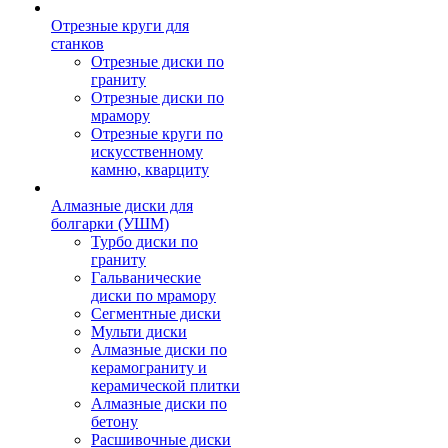
Отрезные круги для
станков
Отрезные диски по
граниту
Отрезные диски по
мрамору
Отрезные круги по
искусственному
камню, кварциту
Алмазные диски для
болгарки (УШМ)
Турбо диски по
граниту
Гальванические
диски по мрамору
Сегментные диски
Мульти диски
Алмазные диски по
керамограниту и
керамической плитки
Алмазные диски по
бетону
Расшивочные диски