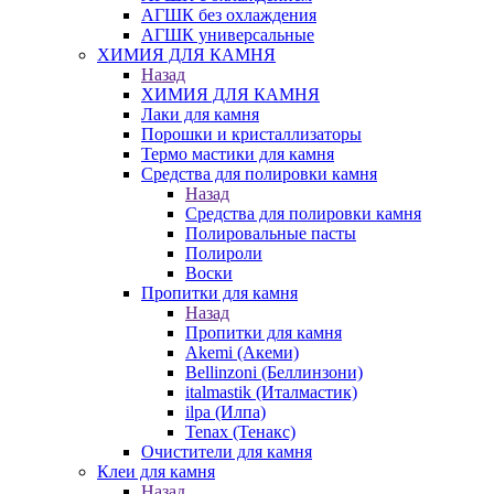
АГШК без охлаждения
АГШК универсальные
ХИМИЯ ДЛЯ КАМНЯ
Назад
ХИМИЯ ДЛЯ КАМНЯ
Лаки для камня
Порошки и кристаллизаторы
Термо мастики для камня
Средства для полировки камня
Назад
Средства для полировки камня
Полировальные пасты
Полироли
Воски
Пропитки для камня
Назад
Пропитки для камня
Akemi (Акеми)
Bellinzoni (Беллинзони)
italmastik (Италмастик)
ilpa (Илпа)
Tenax (Тенакс)
Очистители для камня
Клеи для камня
Назад