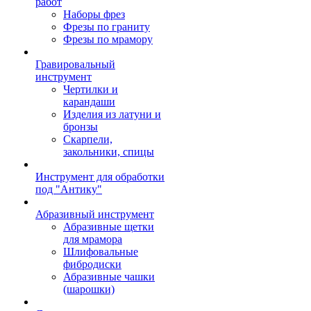
работ
Наборы фрез
Фрезы по граниту
Фрезы по мрамору
Гравировальный
инструмент
Чертилки и
карандаши
Изделия из латуни и
бронзы
Скарпели,
закольники, спицы
Инструмент для обработки
под "Антику"
Абразивный инструмент
Абразивные щетки
для мрамора
Шлифовальные
фибродиски
Абразивные чашки
(шарошки)