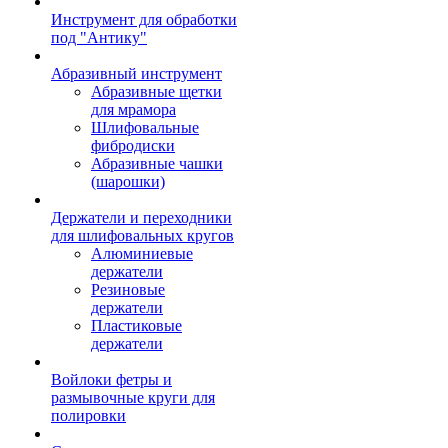
Инструмент для обработки
под "Антику"
Абразивный инструмент
Абразивные щетки
для мрамора
Шлифовальные
фибродиски
Абразивные чашки
(шарошки)
Держатели и переходники
для шлифовальных кругов
Алюминиевые
держатели
Резиновые
держатели
Пластиковые
держатели
Войлоки фетры и
размывочные круги для
полировки