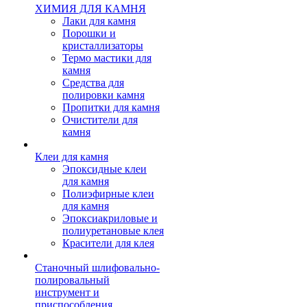
ХИМИЯ ДЛЯ КАМНЯ
Лаки для камня
Порошки и
кристаллизаторы
Термо мастики для
камня
Средства для
полировки камня
Пропитки для камня
Очистители для
камня
Клеи для камня
Эпоксидные клеи
для камня
Полиэфирные клеи
для камня
Эпоксиакриловые и
полиуретановые клея
Красители для клея
Станочный шлифовально-
полировальный
инструмент и
приспособления