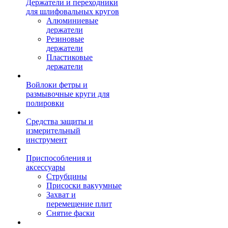
Держатели и переходники
для шлифовальных кругов
Алюминиевые
держатели
Резиновые
держатели
Пластиковые
держатели
Войлоки фетры и
размывочные круги для
полировки
Средства защиты и
измерительный
инструмент
Приспособления и
аксессуары
Струбцины
Присоски вакуумные
Захват и
перемещение плит
Снятие фаски