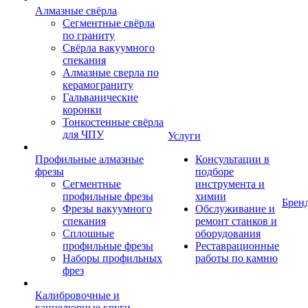
Алмазные свёрла
Сегментные свёрла
по граниту
Свёрла вакуумного
спекания
Алмазные сверла по
керамограниту
Гальванические
коронки
Тонкостенные свёрла
для ЧПУ
Услуги
Профильные алмазные
Консультации в
фрезы
подборе
Сегментные
инструмента и
профильные фрезы
химии
Брен
Фрезы вакуумного
Обслуживание и
спекания
ремонт станков и
Сплошные
оборудования
профильные фрезы
Реставрационные
Наборы профильных
работы по камню
фрез
Калибровочные и
каннелюрные круги