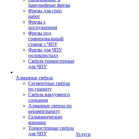
барельефные фрезы
Фрезы для спец
работ
Фрезы с
погружением
Фрезы под
гравировальный
станок с ЧПУ
Фрезы для ЧПУ
поликристалл
Свёрла тонкостенные
для ЧПУ
Алмазные свёрла
Сегментные свёрла
по граниту
Свёрла вакуумного
спекания
Алмазные сверла по
керамограниту
Гальванические
коронки
Тонкостенные свёрла
для ЧПУ
Услуги