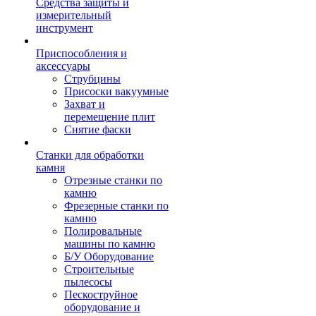
Средства защиты и
измерительный
инструмент
Приспособления и
аксессуары
Струбцины
Присоски вакуумные
Захват и
перемещение плит
Снятие фаски
Станки для обработки
камня
Отрезные станки по
камню
Фрезерные станки по
камню
Полировальные
машины по камню
Б/У Оборудование
Строительные
пылесосы
Пескоструйное
оборудование и