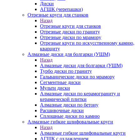
Диски
АГШК (черепашки)
Отрезные круги для станков
Назад
Отрезные круги для станков
Отрезные диски по граниту
Отрезные диски по мрамору
Отрезные круги по искусственному камню,
кварциту
Алмазные диски для болгарки (УШМ)
Назад
Алмазные диски для болгарки (УШМ)
Турбо диски по граниту
Гальванические диски по мрамору
Сегментные диски
Мульти диски
Алмазные диски по керамограниту и
керамической плитки
Алмазные диски по бетону
Расшивочные диски
Сплошные диски по камню
Алмазные гибкие шлифовальные круги
Назад
Алмазные гибкие шлифовальные круги
АГШК с охлаждением