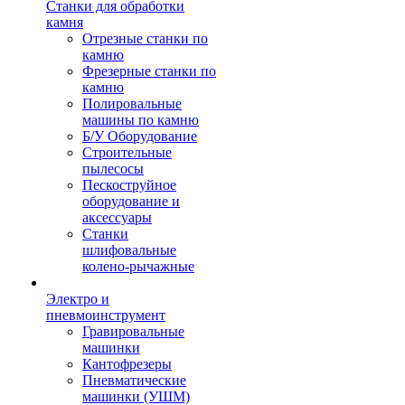
Станки для обработки
камня
Отрезные станки по
камню
Фрезерные станки по
камню
Полировальные
машины по камню
Б/У Оборудование
Строительные
пылесосы
Пескоструйное
оборудование и
аксессуары
Станки
шлифовальные
колено-рычажные
Электро и
пневмоинструмент
Гравировальные
машинки
Кантофрезеры
Пневматические
машинки (УШМ)