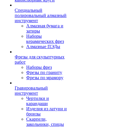
Специальный
полировальный алмазный
инструмент
Алмазная бумага и
затиры
Наборы
керамических фрез
Алмазные ПЭДы
Фрезы для скульптурных
работ
Наборы фрез
Фрезы по граниту
Фрезы по мрамору
Гравировальный
инструмент
Чертилки и
карандаши
Изделия из латуни и
бронзы
Скарпели,
закольники, спицы