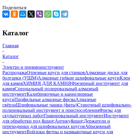
Поделиться
Каталог
Главная
-
Каталог
-
Электро и пневмоинструмент
Распродажа
Отрезные круги для станков
Алмазные диски для
болгарки (УШМ)
Алмазные гибкие шлифовальные круги
Клеи
для камня
ХИМИЯ ДЛЯ КАМНЯ
Фрезерный инструмент для
камня
Специальный полировальный алмазный
инструмент
Калибровочные и каннелюрные
круги
Профильные алмазные фрезы
Алмазные
свёрла
Шлифовальные чашки (фаты)
Станочный шлифовально-
полировальный инструмент и приспособления
Фрезы для
скульптурных работ
Гравировальный инструмент
Инструмент
для обработки под &quot;Антику&quot;
Держатели и
переходники для шлифовальных кругов
Абразивный
инструмент
Войлоки фетры и размывочные круги для