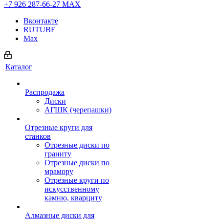
+7 926 287-66-27
МАХ
Вконтакте
RUTUBE
Max
Каталог
Распродажа
Диски
АГШК (черепашки)
Отрезные круги для
станков
Отрезные диски по
граниту
Отрезные диски по
мрамору
Отрезные круги по
искусственному
камню, кварциту
Алмазные диски для