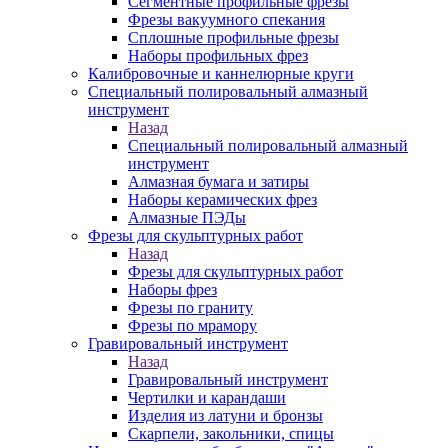
Сегментные профильные фрезы
Фрезы вакуумного спекания
Сплошные профильные фрезы
Наборы профильных фрез
Калибровочные и каннелюрные круги
Специальный полировальный алмазный
инструмент
Назад
Специальный полировальный алмазный
инструмент
Алмазная бумага и затиры
Наборы керамических фрез
Алмазные ПЭДы
Фрезы для скульптурных работ
Назад
Фрезы для скульптурных работ
Наборы фрез
Фрезы по граниту
Фрезы по мрамору
Гравировальный инструмент
Назад
Гравировальный инструмент
Чертилки и карандаши
Изделия из латуни и бронзы
Скарпели, закольники, спицы