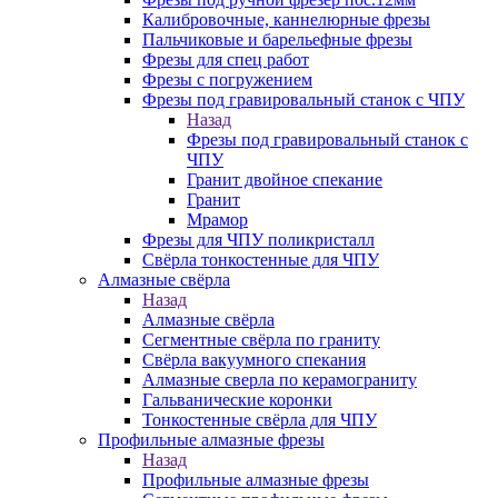
Калибровочные, каннелюрные фрезы
Пальчиковые и барельефные фрезы
Фрезы для спец работ
Фрезы с погружением
Фрезы под гравировальный станок с ЧПУ
Назад
Фрезы под гравировальный станок с
ЧПУ
Гранит двойное спекание
Гранит
Мрамор
Фрезы для ЧПУ поликристалл
Свёрла тонкостенные для ЧПУ
Алмазные свёрла
Назад
Алмазные свёрла
Сегментные свёрла по граниту
Свёрла вакуумного спекания
Алмазные сверла по керамограниту
Гальванические коронки
Тонкостенные свёрла для ЧПУ
Профильные алмазные фрезы
Назад
Профильные алмазные фрезы