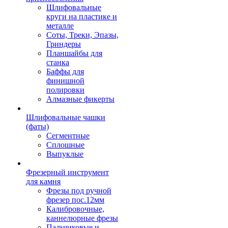
Шлифовальные
круги на пластике и
металле
Соты, Треки, Эпазы,
Гриндеры
Планшайбы для
станка
Баффы для
финишной
полировки
Алмазные фикерты
Шлифовальные чашки
(фаты)
Сегментные
Сплошные
Выпуклые
Фрезерный инструмент
для камня
Фрезы под ручной
фрезер пос.12мм
Калибровочные,
каннелюрные фрезы
Пальчиковые и