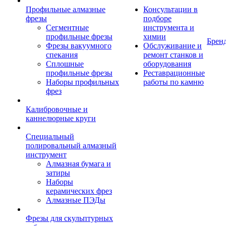
Профильные алмазные
Консультации в
фрезы
подборе
Сегментные
инструмента и
профильные фрезы
химии
Брен
Фрезы вакуумного
Обслуживание и
спекания
ремонт станков и
Сплошные
оборудования
профильные фрезы
Реставрационные
Наборы профильных
работы по камню
фрез
Калибровочные и
каннелюрные круги
Специальный
полировальный алмазный
инструмент
Алмазная бумага и
затиры
Наборы
керамических фрез
Алмазные ПЭДы
Фрезы для скульптурных