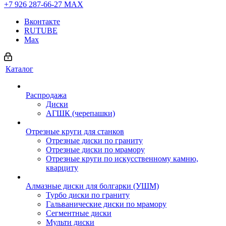
+7 926 287-66-27
МАХ
Вконтакте
RUTUBE
Max
Каталог
Распродажа
Диски
АГШК (черепашки)
Отрезные круги для станков
Отрезные диски по граниту
Отрезные диски по мрамору
Отрезные круги по искусственному камню,
кварциту
Алмазные диски для болгарки (УШМ)
Турбо диски по граниту
Гальванические диски по мрамору
Сегментные диски
Мульти диски