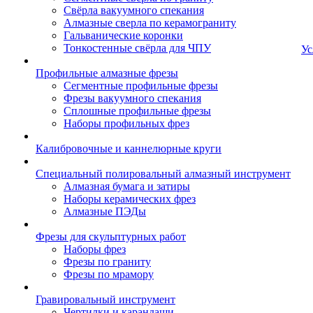
Свёрла вакуумного спекания
Алмазные сверла по керамограниту
Гальванические коронки
Тонкостенные свёрла для ЧПУ
Ус
Профильные алмазные фрезы
Сегментные профильные фрезы
Фрезы вакуумного спекания
Сплошные профильные фрезы
Наборы профильных фрез
Калибровочные и каннелюрные круги
Специальный полировальный алмазный инструмент
Алмазная бумага и затиры
Наборы керамических фрез
Алмазные ПЭДы
Фрезы для скульптурных работ
Наборы фрез
Фрезы по граниту
Фрезы по мрамору
Гравировальный инструмент
Чертилки и карандаши