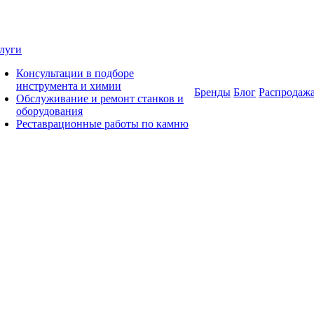
луги
Консультации в подборе
инструмента и химии
Бренды
Блог
Распродаж
Обслуживание и ремонт станков и
оборудования
Реставрационные работы по камню