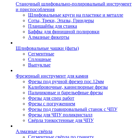
Станочный шлифовально-полировальный инструмент
и приспособления
Шлифовальные круги на пластике и металле
Соты, Треки, Эпазы, Гриндеры
Планшайбы для станка
Баффы для финишной полировки
Алмазные фикерты
Шлифовальные чашки (фаты)
Сегментные
Сплошные
Выпуклые
Фрезерный инструмент для камня
Фрезы под ручной фрезер пос.12мм
Калибровочные, каннелюрные фрезы
Пальчиковые и барельефные фрезы
Фрезы для спец работ
Фрезы с погружением
Фрезы под гравировальный станок с ЧПУ
Фрезы для ЧПУ поликристалл
Свёрла тонкостенные для ЧПУ
Алмазные свёрла
Сегментные свёрла по граниту