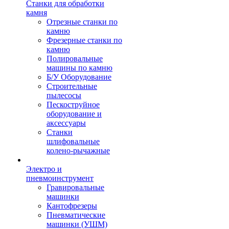
Станки для обработки
камня
Отрезные станки по
камню
Фрезерные станки по
камню
Полировальные
машины по камню
Б/У Оборудование
Строительные
пылесосы
Пескоструйное
оборудование и
аксессуары
Станки
шлифовальные
колено-рычажные
Электро и
пневмоинструмент
Гравировальные
машинки
Кантофрезеры
Пневматические
машинки (УШМ)