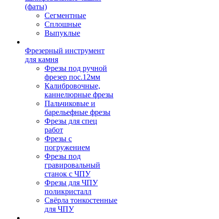
(фаты)
Сегментные
Сплошные
Выпуклые
Фрезерный инструмент
для камня
Фрезы под ручной
фрезер пос.12мм
Калибровочные,
каннелюрные фрезы
Пальчиковые и
барельефные фрезы
Фрезы для спец
работ
Фрезы с
погружением
Фрезы под
гравировальный
станок с ЧПУ
Фрезы для ЧПУ
поликристалл
Свёрла тонкостенные
для ЧПУ