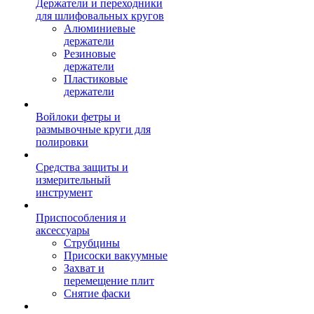
Держатели и переходники
для шлифовальных кругов
Алюминиевые
держатели
Резиновые
держатели
Пластиковые
держатели
Войлоки фетры и
размывочные круги для
полировки
Средства защиты и
измерительный
инструмент
Приспособления и
аксессуары
Струбцины
Присоски вакуумные
Захват и
перемещение плит
Снятие фаски