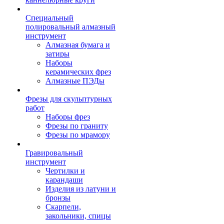
Специальный
полировальный алмазный
инструмент
Алмазная бумага и
затиры
Наборы
керамических фрез
Алмазные ПЭДы
Фрезы для скульптурных
работ
Наборы фрез
Фрезы по граниту
Фрезы по мрамору
Гравировальный
инструмент
Чертилки и
карандаши
Изделия из латуни и
бронзы
Скарпели,
закольники, спицы