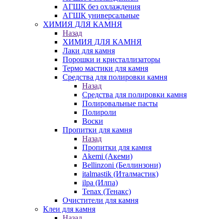
АГШК без охлаждения
АГШК универсальные
ХИМИЯ ДЛЯ КАМНЯ
Назад
ХИМИЯ ДЛЯ КАМНЯ
Лаки для камня
Порошки и кристаллизаторы
Термо мастики для камня
Средства для полировки камня
Назад
Средства для полировки камня
Полировальные пасты
Полироли
Воски
Пропитки для камня
Назад
Пропитки для камня
Akemi (Акеми)
Bellinzoni (Беллинзони)
italmastik (Италмастик)
ilpa (Илпа)
Tenax (Тенакс)
Очистители для камня
Клеи для камня
Назад