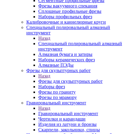
Сегментные профильные фрезы
Фрезы вакуумного спекания
Сплошные профильные фрезы
Наборы профильных фрез
Калибровочные и каннелюрные круги
Специальный полировальный алмазный
инструмент
Назад
Специальный полировальный алмазный
инструмент
Алмазная бумага и затиры
Наборы керамических фрез
Алмазные ПЭДы
Фрезы для скульптурных работ
Назад
Фрезы для скульптурных работ
Наборы фрез
Фрезы по граниту
Фрезы по мрамору
Гравировальный инструмент
Назад
Гравировальный инструмент
Чертилки и карандаши
Изделия из латуни и бронзы
Скарпели, закольники, спицы