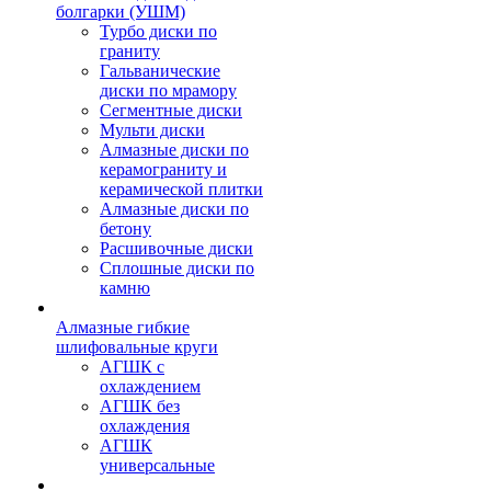
болгарки (УШМ)
Турбо диски по
граниту
Гальванические
диски по мрамору
Сегментные диски
Мульти диски
Алмазные диски по
керамограниту и
керамической плитки
Алмазные диски по
бетону
Расшивочные диски
Сплошные диски по
камню
Алмазные гибкие
шлифовальные круги
АГШК с
охлаждением
АГШК без
охлаждения
АГШК
универсальные