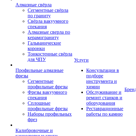
Алмазные свёрла
Сегментные свёрла
по граниту
Свёрла вакуумного
спекания
Алмазные сверла по
керамограниту
Гальванические
коронки
Тонкостенные свёрла
для ЧПУ
Услуги
Профильные алмазные
Консультации в
фрезы
подборе
Сегментные
инструмента и
профильные фрезы
химии
Брен
Фрезы вакуумного
Обслуживание и
спекания
ремонт станков и
Сплошные
оборудования
профильные фрезы
Реставрационные
Наборы профильных
работы по камню
фрез
Калибровочные и
каннелюрные круги