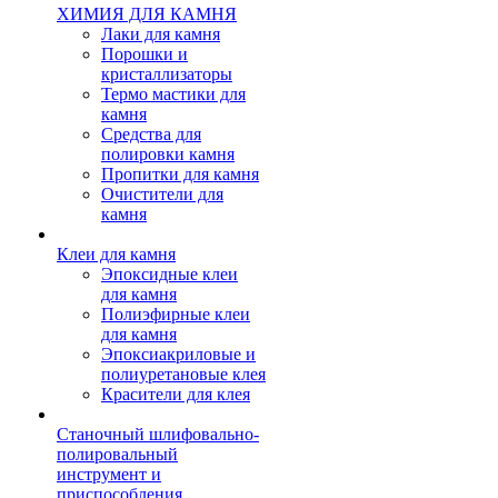
ХИМИЯ ДЛЯ КАМНЯ
Лаки для камня
Порошки и
кристаллизаторы
Термо мастики для
камня
Средства для
полировки камня
Пропитки для камня
Очистители для
камня
Клеи для камня
Эпоксидные клеи
для камня
Полиэфирные клеи
для камня
Эпоксиакриловые и
полиуретановые клея
Красители для клея
Станочный шлифовально-
полировальный
инструмент и
приспособления