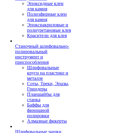
Эпоксидные клеи
для камня
Полиэфирные клеи
для камня
Эпоксиакриловые и
полиуретановые клея
Красители для клея
Станочный шлифовально-
полировальный
инструмент и
приспособления
Шлифовальные
круги на пластике и
металле
Соты, Треки, Эпазы,
Гриндеры
Планшайбы для
станка
Баффы для
финишной
полировки
Алмазные фикерты
Шлифовальные чашки