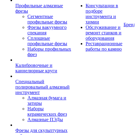
Профильные алмазные
Консультации в
фрезы
подборе
Сегментные
инструмента и
профильные фрезы
химии
Брен
Фрезы вакуумного
Обслуживание и
спекания
ремонт станков и
Сплошные
оборудования
профильные фрезы
Реставрационные
Наборы профильных
работы по камню
фрез
Калибровочные и
каннелюрные круги
Специальный
полировальный алмазный
инструмент
Алмазная бумага и
затиры
Наборы
керамических фрез
Алмазные ПЭДы
Фрезы для скульптурных