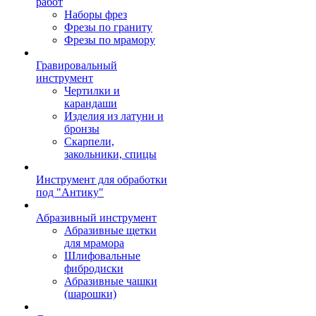
работ
Наборы фрез
Фрезы по граниту
Фрезы по мрамору
Гравировальный
инструмент
Чертилки и
карандаши
Изделия из латуни и
бронзы
Скарпели,
закольники, спицы
Инструмент для обработки
под "Антику"
Абразивный инструмент
Абразивные щетки
для мрамора
Шлифовальные
фибродиски
Абразивные чашки
(шарошки)