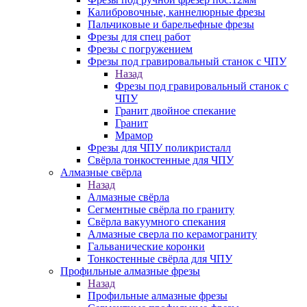
Калибровочные, каннелюрные фрезы
Пальчиковые и барельефные фрезы
Фрезы для спец работ
Фрезы с погружением
Фрезы под гравировальный станок с ЧПУ
Назад
Фрезы под гравировальный станок с
ЧПУ
Гранит двойное спекание
Гранит
Мрамор
Фрезы для ЧПУ поликристалл
Свёрла тонкостенные для ЧПУ
Алмазные свёрла
Назад
Алмазные свёрла
Сегментные свёрла по граниту
Свёрла вакуумного спекания
Алмазные сверла по керамограниту
Гальванические коронки
Тонкостенные свёрла для ЧПУ
Профильные алмазные фрезы
Назад
Профильные алмазные фрезы