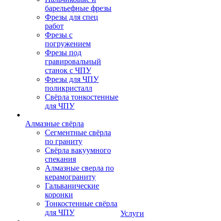
барельефные фрезы
Фрезы для спец
работ
Фрезы с
погружением
Фрезы под
гравировальный
станок с ЧПУ
Фрезы для ЧПУ
поликристалл
Свёрла тонкостенные
для ЧПУ
Алмазные свёрла
Сегментные свёрла
по граниту
Свёрла вакуумного
спекания
Алмазные сверла по
керамограниту
Гальванические
коронки
Тонкостенные свёрла
для ЧПУ
Услуги