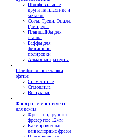
Шлифовальные
круги на пластике и
металле
Соты, Треки, Эпазы,
Гриндеры
Планшайбы для
станка
Баффы для
финишной
полировки
Алмазные фикерты
Шлифовальные чашки
(фаты)
Сегментные
Сплошные
Выпуклые
Фрезерный инструмент
для камня
Фрезы под ручной
фрезер пос.12мм
Калибровочные,
каннелюрные фрезы
Пальчиковые и