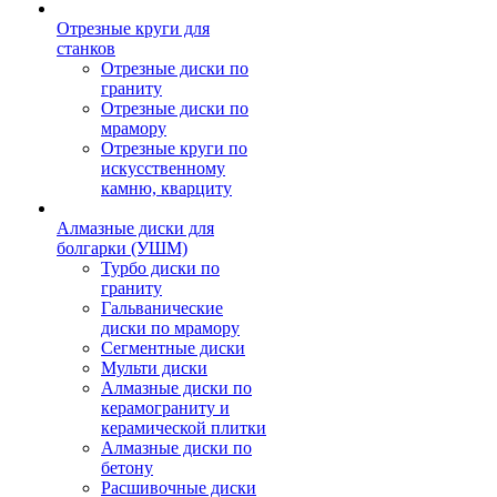
Отрезные круги для
станков
Отрезные диски по
граниту
Отрезные диски по
мрамору
Отрезные круги по
искусственному
камню, кварциту
Алмазные диски для
болгарки (УШМ)
Турбо диски по
граниту
Гальванические
диски по мрамору
Сегментные диски
Мульти диски
Алмазные диски по
керамограниту и
керамической плитки
Алмазные диски по
бетону
Расшивочные диски