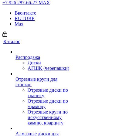
+7 926 287-66-27
МАХ
Вконтакте
RUTUBE
Max
Каталог
Распродажа
Диски
АГШК (черепашки)
Отрезные круги для
станков
Отрезные диски по
граниту
Отрезные диски по
мрамору
Отрезные круги по
искусственному
камню, кварциту
Алмазные диски для