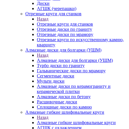
Диски
АГШК (черепашки)
Отрезные круги для станков
Назад
Отрезные круги для станков
Отрезные диски по граниту
Отрезные диски по мрамору
Отрезные круги по искусственному камню,
кварциту
Алмазные диски для болгарки (УШМ)
Назад
Алмазные диски для болгарки (УШМ)
Турбо диски по граниту
Гальванические диски по мрамору
Сегментные диски
Мульти диски
Алмазные диски по керамограниту и
керамической плитки
Алмазные диски по бетону
Расшивочные диски
Сплошные диски по камню
Алмазные гибкие шлифовальные круги
Назад
Алмазные гибкие шлифовальные круги
АГШК с охлаждением