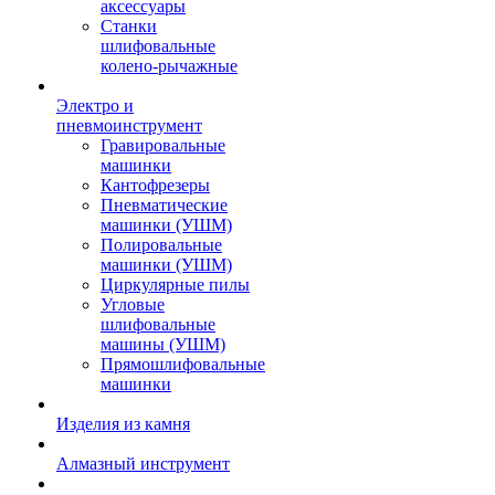
аксессуары
Станки
шлифовальные
колено-рычажные
Электро и
пневмоинструмент
Гравировальные
машинки
Кантофрезеры
Пневматические
машинки (УШМ)
Полировальные
машинки (УШМ)
Циркулярные пилы
Угловые
шлифовальные
машины (УШМ)
Прямошлифовальные
машинки
Изделия из камня
Алмазный инструмент