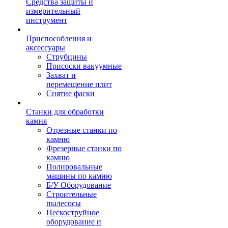
Средства защиты и
измерительный
инструмент
Приспособления и
аксессуары
Струбцины
Присоски вакуумные
Захват и
перемещение плит
Снятие фаски
Станки для обработки
камня
Отрезные станки по
камню
Фрезерные станки по
камню
Полировальные
машины по камню
Б/У Оборудование
Строительные
пылесосы
Пескоструйное
оборудование и