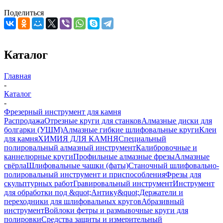
Поделиться
Каталог
Главная
-
Каталог
-
Фрезерный инструмент для камня
Распродажа
Отрезные круги для станков
Алмазные диски для
болгарки (УШМ)
Алмазные гибкие шлифовальные круги
Клеи
для камня
ХИМИЯ ДЛЯ КАМНЯ
Специальный
полировальный алмазный инструмент
Калибровочные и
каннелюрные круги
Профильные алмазные фрезы
Алмазные
свёрла
Шлифовальные чашки (фаты)
Станочный шлифовально-
полировальный инструмент и приспособления
Фрезы для
скульптурных работ
Гравировальный инструмент
Инструмент
для обработки под &quot;Антику&quot;
Держатели и
переходники для шлифовальных кругов
Абразивный
инструмент
Войлоки фетры и размывочные круги для
полировки
Средства защиты и измерительный