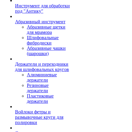
Инструмент для обработки
под "Антику"
Абразивный инструмент
Абразивные щетки
для мрамора
Шлифовальные
фибродиски
Абразивные чашки
(шарошки)
Держатели и переходники
для шлифовальных кругов
Алюминиевые
держатели
Резиновые
держатели
Пластиковые
держатели
Войлоки фетры и
размывочные круги для
полировки