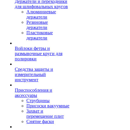
Держатели и переходники
для шлифовальных кругов
Алюминиевые
держатели
Резиновые
держатели
Пластиковые
держатели
Войлоки фетры и
размывочные круги для
полировки
Средства защиты и
измерительный
инструмент
Приспособления и
аксессуары
Струбцины
Присоски вакуумные
Захват и
перемещение плит
Снятие фаски