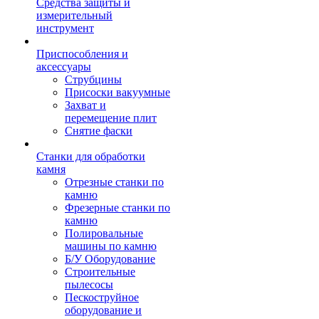
Средства защиты и
измерительный
инструмент
Приспособления и
аксессуары
Струбцины
Присоски вакуумные
Захват и
перемещение плит
Снятие фаски
Станки для обработки
камня
Отрезные станки по
камню
Фрезерные станки по
камню
Полировальные
машины по камню
Б/У Оборудование
Строительные
пылесосы
Пескоструйное
оборудование и