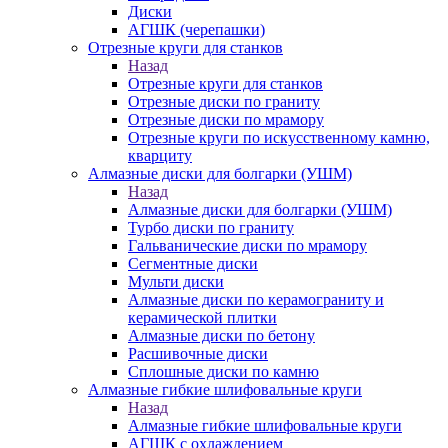
Диски
АГШК (черепашки)
Отрезные круги для станков
Назад
Отрезные круги для станков
Отрезные диски по граниту
Отрезные диски по мрамору
Отрезные круги по искусственному камню,
кварциту
Алмазные диски для болгарки (УШМ)
Назад
Алмазные диски для болгарки (УШМ)
Турбо диски по граниту
Гальванические диски по мрамору
Сегментные диски
Мульти диски
Алмазные диски по керамограниту и
керамической плитки
Алмазные диски по бетону
Расшивочные диски
Сплошные диски по камню
Алмазные гибкие шлифовальные круги
Назад
Алмазные гибкие шлифовальные круги
АГШК с охлаждением