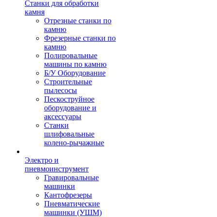
Станки для обработки
камня
Отрезные станки по
камню
Фрезерные станки по
камню
Полировальные
машины по камню
Б/У Оборудование
Строительные
пылесосы
Пескоструйное
оборудование и
аксессуары
Станки
шлифовальные
колено-рычажные
Электро и
пневмоинструмент
Гравировальные
машинки
Кантофрезеры
Пневматические
машинки (УШМ)