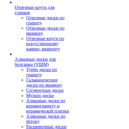
Отрезные круги для
станков
Отрезные диски по
граниту
Отрезные диски по
мрамору
Отрезные круги по
искусственному
камню, кварциту
Алмазные диски для
болгарки (УШМ)
Турбо диски по
граниту
Гальванические
диски по мрамору
Сегментные диски
Мульти диски
Алмазные диски по
керамограниту и
керамической плитки
Алмазные диски по
бетону
Расшивочные диски