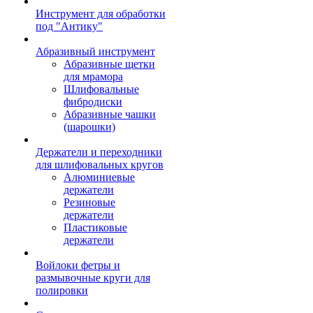
Инструмент для обработки
под "Антику"
Абразивный инструмент
Абразивные щетки
для мрамора
Шлифовальные
фибродиски
Абразивные чашки
(шарошки)
Держатели и переходники
для шлифовальных кругов
Алюминиевые
держатели
Резиновые
держатели
Пластиковые
держатели
Войлоки фетры и
размывочные круги для
полировки