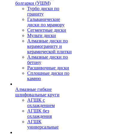
болгарки (УШМ)
Турбо диски по
граниту
Гальванические
диски по мрамору
Сегментные диски
Мульти диски
Алмазные диски по
керамограниту и
керамической плитки
Алмазные диски по
бетону
Расшивочные диски
Сплошные диски по
камню
Алмазные гибкие
шлифовальные круги
АГШК с
охлаждением
АГШК без
охлаждения
АГШК
универсальные