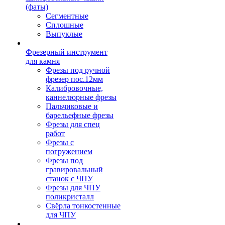
(фаты)
Сегментные
Сплошные
Выпуклые
Фрезерный инструмент
для камня
Фрезы под ручной
фрезер пос.12мм
Калибровочные,
каннелюрные фрезы
Пальчиковые и
барельефные фрезы
Фрезы для спец
работ
Фрезы с
погружением
Фрезы под
гравировальный
станок с ЧПУ
Фрезы для ЧПУ
поликристалл
Свёрла тонкостенные
для ЧПУ