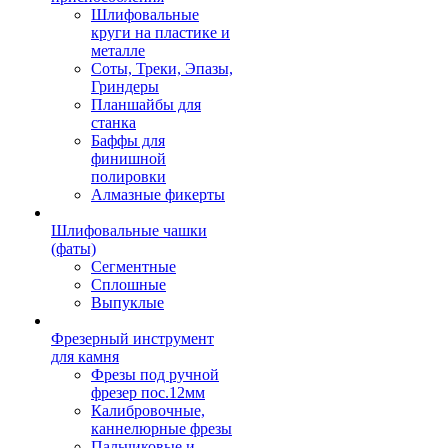
Шлифовальные
круги на пластике и
металле
Соты, Треки, Эпазы,
Гриндеры
Планшайбы для
станка
Баффы для
финишной
полировки
Алмазные фикерты
Шлифовальные чашки
(фаты)
Сегментные
Сплошные
Выпуклые
Фрезерный инструмент
для камня
Фрезы под ручной
фрезер пос.12мм
Калибровочные,
каннелюрные фрезы
Пальчиковые и