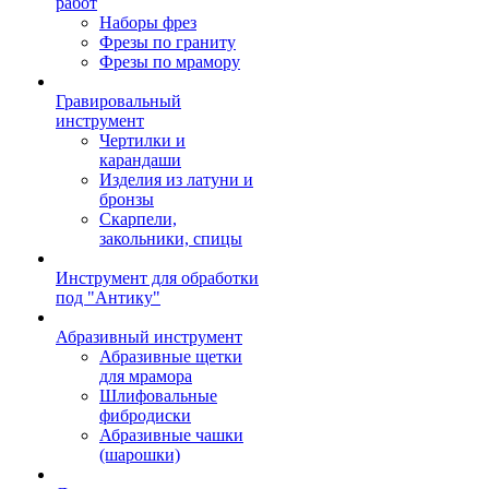
работ
Наборы фрез
Фрезы по граниту
Фрезы по мрамору
Гравировальный
инструмент
Чертилки и
карандаши
Изделия из латуни и
бронзы
Скарпели,
закольники, спицы
Инструмент для обработки
под "Антику"
Абразивный инструмент
Абразивные щетки
для мрамора
Шлифовальные
фибродиски
Абразивные чашки
(шарошки)