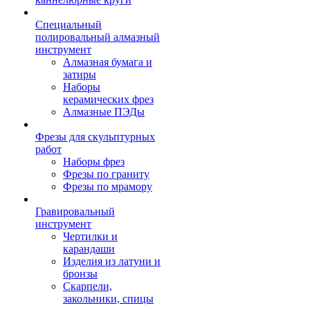
Специальный
полировальный алмазный
инструмент
Алмазная бумага и
затиры
Наборы
керамических фрез
Алмазные ПЭДы
Фрезы для скульптурных
работ
Наборы фрез
Фрезы по граниту
Фрезы по мрамору
Гравировальный
инструмент
Чертилки и
карандаши
Изделия из латуни и
бронзы
Скарпели,
закольники, спицы