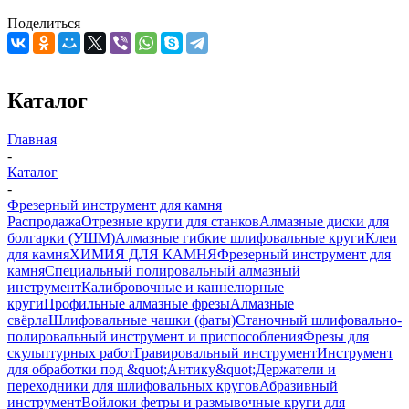
Поделиться
Каталог
Главная
-
Каталог
-
Фрезерный инструмент для камня
Распродажа
Отрезные круги для станков
Алмазные диски для
болгарки (УШМ)
Алмазные гибкие шлифовальные круги
Клеи
для камня
ХИМИЯ ДЛЯ КАМНЯ
Фрезерный инструмент для
камня
Специальный полировальный алмазный
инструмент
Калибровочные и каннелюрные
круги
Профильные алмазные фрезы
Алмазные
свёрла
Шлифовальные чашки (фаты)
Станочный шлифовально-
полировальный инструмент и приспособления
Фрезы для
скульптурных работ
Гравировальный инструмент
Инструмент
для обработки под &quot;Антику&quot;
Держатели и
переходники для шлифовальных кругов
Абразивный
инструмент
Войлоки фетры и размывочные круги для