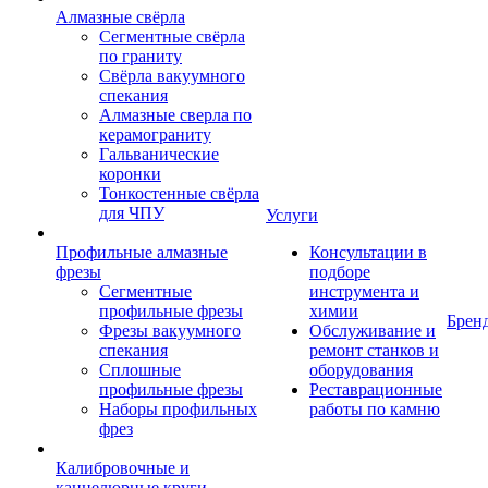
Алмазные свёрла
Сегментные свёрла
по граниту
Свёрла вакуумного
спекания
Алмазные сверла по
керамограниту
Гальванические
коронки
Тонкостенные свёрла
для ЧПУ
Услуги
Профильные алмазные
Консультации в
фрезы
подборе
Сегментные
инструмента и
профильные фрезы
химии
Брен
Фрезы вакуумного
Обслуживание и
спекания
ремонт станков и
Сплошные
оборудования
профильные фрезы
Реставрационные
Наборы профильных
работы по камню
фрез
Калибровочные и
каннелюрные круги