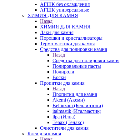
АГШК без охлаждения
АГШК универсальные
ХИМИЯ ДЛЯ КАМНЯ
Назад
ХИМИЯ ДЛЯ КАМНЯ
Лаки для камня
Порошки и кристаллизаторы
Термо мастики для камня
Средства для полировки камня
Назад
Средства для полировки камня
Полировальные пасты
Полироли
Воски
Пропитки для камня
Назад
Пропитки для камня
Akemi (Акеми)
Bellinzoni (Беллинзони)
italmastik (Италмастик)
ilpa (Илпа)
Tenax (Тенакс)
Очистители для камня
Клеи для камня
Назад