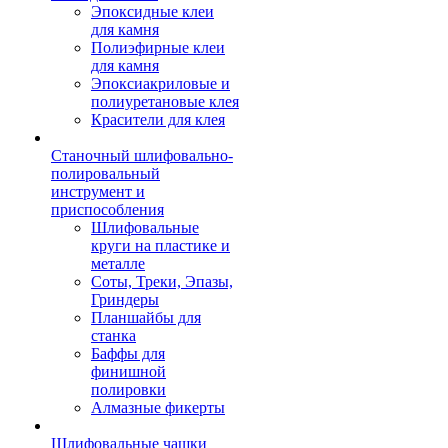
Эпоксидные клеи
для камня
Полиэфирные клеи
для камня
Эпоксиакриловые и
полиуретановые клея
Красители для клея
Станочный шлифовально-
полировальный
инструмент и
приспособления
Шлифовальные
круги на пластике и
металле
Соты, Треки, Эпазы,
Гриндеры
Планшайбы для
станка
Баффы для
финишной
полировки
Алмазные фикерты
Шлифовальные чашки