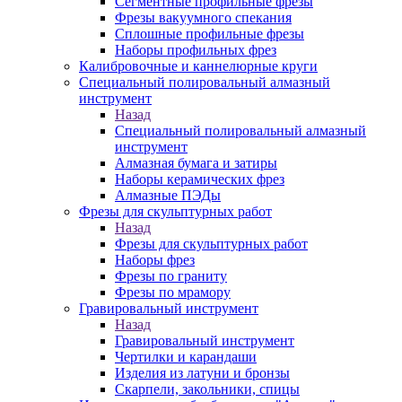
Сегментные профильные фрезы
Фрезы вакуумного спекания
Сплошные профильные фрезы
Наборы профильных фрез
Калибровочные и каннелюрные круги
Специальный полировальный алмазный
инструмент
Назад
Специальный полировальный алмазный
инструмент
Алмазная бумага и затиры
Наборы керамических фрез
Алмазные ПЭДы
Фрезы для скульптурных работ
Назад
Фрезы для скульптурных работ
Наборы фрез
Фрезы по граниту
Фрезы по мрамору
Гравировальный инструмент
Назад
Гравировальный инструмент
Чертилки и карандаши
Изделия из латуни и бронзы
Скарпели, закольники, спицы