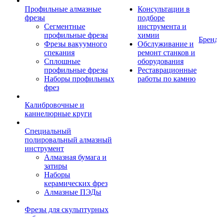
Профильные алмазные
Консультации в
фрезы
подборе
Сегментные
инструмента и
профильные фрезы
химии
Брен
Фрезы вакуумного
Обслуживание и
спекания
ремонт станков и
Сплошные
оборудования
профильные фрезы
Реставрационные
Наборы профильных
работы по камню
фрез
Калибровочные и
каннелюрные круги
Специальный
полировальный алмазный
инструмент
Алмазная бумага и
затиры
Наборы
керамических фрез
Алмазные ПЭДы
Фрезы для скульптурных