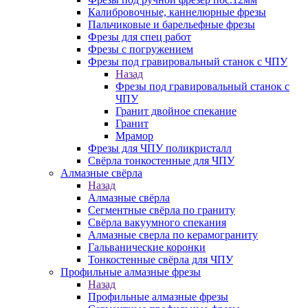
Калибровочные, каннелюрные фрезы
Пальчиковые и барельефные фрезы
Фрезы для спец работ
Фрезы с погружением
Фрезы под гравировальный станок с ЧПУ
Назад
Фрезы под гравировальный станок с
ЧПУ
Гранит двойное спекание
Гранит
Мрамор
Фрезы для ЧПУ поликристалл
Свёрла тонкостенные для ЧПУ
Алмазные свёрла
Назад
Алмазные свёрла
Сегментные свёрла по граниту
Свёрла вакуумного спекания
Алмазные сверла по керамограниту
Гальванические коронки
Тонкостенные свёрла для ЧПУ
Профильные алмазные фрезы
Назад
Профильные алмазные фрезы