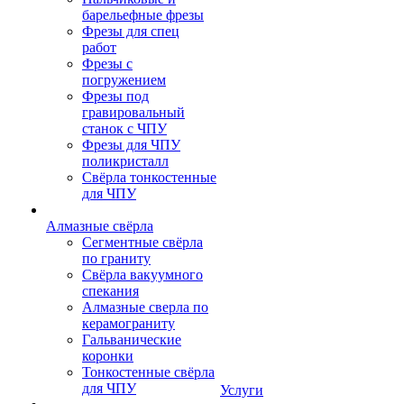
барельефные фрезы
Фрезы для спец
работ
Фрезы с
погружением
Фрезы под
гравировальный
станок с ЧПУ
Фрезы для ЧПУ
поликристалл
Свёрла тонкостенные
для ЧПУ
Алмазные свёрла
Сегментные свёрла
по граниту
Свёрла вакуумного
спекания
Алмазные сверла по
керамограниту
Гальванические
коронки
Тонкостенные свёрла
для ЧПУ
Услуги