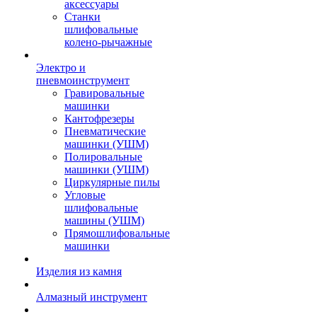
аксессуары
Станки
шлифовальные
колено-рычажные
Электро и
пневмоинструмент
Гравировальные
машинки
Кантофрезеры
Пневматические
машинки (УШМ)
Полировальные
машинки (УШМ)
Циркулярные пилы
Угловые
шлифовальные
машины (УШМ)
Прямошлифовальные
машинки
Изделия из камня
Алмазный инструмент