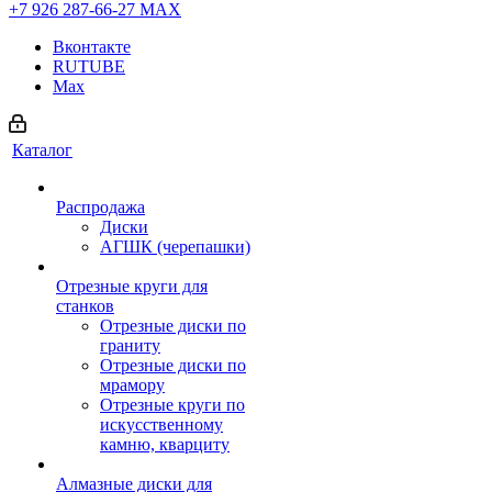
+7 926 287-66-27
МАХ
Вконтакте
RUTUBE
Max
Каталог
Распродажа
Диски
АГШК (черепашки)
Отрезные круги для
станков
Отрезные диски по
граниту
Отрезные диски по
мрамору
Отрезные круги по
искусственному
камню, кварциту
Алмазные диски для