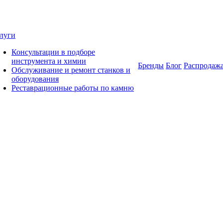
луги
Консультации в подборе
инструмента и химии
Бренды
Блог
Распродаж
Обслуживание и ремонт станков и
оборудования
Реставрационные работы по камню