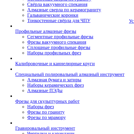
Свёрла вакуумного спекания
Алмазные сверла по керамограниту
Гальванические коронки
Тонкостенные свёрла для ЧПУ
Ус
Профильные алмазные фрезы
Сегментные профильные фрезы
Фрезы вакуумного спекания
Сплошные профильные фрезы
Наборы профильных фрез
Калибровочные и каннелюрные круги
Специальный полировальный алмазный инструмент
Алмазная бумага и затиры
Наборы керамических фрез
Алмазные ПЭДы
Фрезы для скульптурных работ
Наборы фрез
Фрезы по граниту
Фрезы по мрамору
Гравировальный инструмент
Чертилки и карандаши