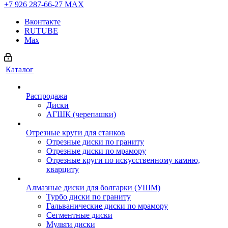
+7 926 287-66-27
МАХ
Вконтакте
RUTUBE
Max
Каталог
Распродажа
Диски
АГШК (черепашки)
Отрезные круги для станков
Отрезные диски по граниту
Отрезные диски по мрамору
Отрезные круги по искусственному камню,
кварциту
Алмазные диски для болгарки (УШМ)
Турбо диски по граниту
Гальванические диски по мрамору
Сегментные диски
Мульти диски