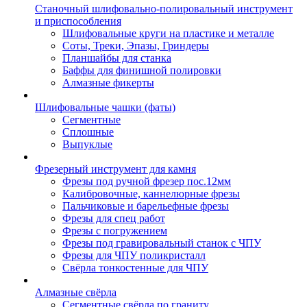
Станочный шлифовально-полировальный инструмент
и приспособления
Шлифовальные круги на пластике и металле
Соты, Треки, Эпазы, Гриндеры
Планшайбы для станка
Баффы для финишной полировки
Алмазные фикерты
Шлифовальные чашки (фаты)
Сегментные
Сплошные
Выпуклые
Фрезерный инструмент для камня
Фрезы под ручной фрезер пос.12мм
Калибровочные, каннелюрные фрезы
Пальчиковые и барельефные фрезы
Фрезы для спец работ
Фрезы с погружением
Фрезы под гравировальный станок с ЧПУ
Фрезы для ЧПУ поликристалл
Свёрла тонкостенные для ЧПУ
Алмазные свёрла
Сегментные свёрла по граниту