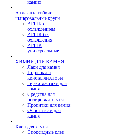
камню
Алмазные гибкие
шлифовальные круги
АГШК с
охлаждением
АГШК без
охлаждения
АГШК
универсальные
ХИМИЯ ДЛЯ КАМНЯ
Лаки для камня
Порошки и
кристаллизаторы
Термо мастики для
камня
Средства для
полировки камня
Пропитки для камня
Очистители для
камня
Клеи для камня
Эпоксидные клеи