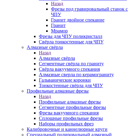
Назад
Фрезы под гравировальный станок с
ЧПУ
Гранит двойное спекание
Гранит
Мрамор
Фрезы для ЧПУ поликристалл
Свёрла тонкостенные для ЧПУ
Алмазные свёрла
Назад
Алмазные свёрла
Сегментные свёрла по граниту
Свёрла вакуумного спекания
Алмазные сверла по керамограниту
Гальванические коронки
Тонкостенные свёрла для ЧПУ
Профильные алмазные фрезы
Назад
Профильные алмазные фрезы
Сегментные профильные фрезы
Фрезы вакуумного спекания
Сплошные профильные фрезы
Наборы профильных фрез
Калибровочные и каннелюрные круги
Специальный полировальный алмазный