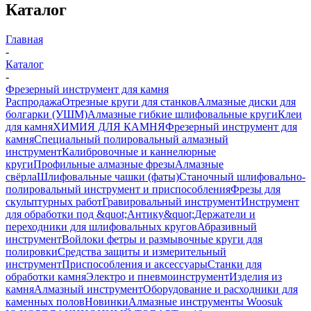
Каталог
Главная
-
Каталог
-
Фрезерный инструмент для камня
Распродажа
Отрезные круги для станков
Алмазные диски для
болгарки (УШМ)
Алмазные гибкие шлифовальные круги
Клеи
для камня
ХИМИЯ ДЛЯ КАМНЯ
Фрезерный инструмент для
камня
Специальный полировальный алмазный
инструмент
Калибровочные и каннелюрные
круги
Профильные алмазные фрезы
Алмазные
свёрла
Шлифовальные чашки (фаты)
Станочный шлифовально-
полировальный инструмент и приспособления
Фрезы для
скульптурных работ
Гравировальный инструмент
Инструмент
для обработки под &quot;Антику&quot;
Держатели и
переходники для шлифовальных кругов
Абразивный
инструмент
Войлоки фетры и размывочные круги для
полировки
Средства защиты и измерительный
инструмент
Приспособления и аксессуары
Станки для
обработки камня
Электро и пневмоинструмент
Изделия из
камня
Алмазный инструмент
Оборудование и расходники для
каменных полов
Новинки
Алмазные инструменты Woosuk