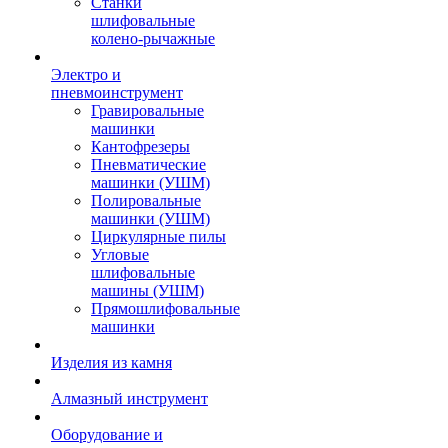
Станки
шлифовальные
колено-рычажные
Электро и
пневмоинструмент
Гравировальные
машинки
Кантофрезеры
Пневматические
машинки (УШМ)
Полировальные
машинки (УШМ)
Циркулярные пилы
Угловые
шлифовальные
машины (УШМ)
Прямошлифовальные
машинки
Изделия из камня
Алмазный инструмент
Оборудование и