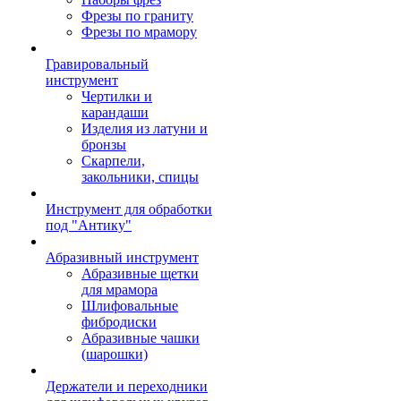
Фрезы по граниту
Фрезы по мрамору
Гравировальный
инструмент
Чертилки и
карандаши
Изделия из латуни и
бронзы
Скарпели,
закольники, спицы
Инструмент для обработки
под "Антику"
Абразивный инструмент
Абразивные щетки
для мрамора
Шлифовальные
фибродиски
Абразивные чашки
(шарошки)
Держатели и переходники