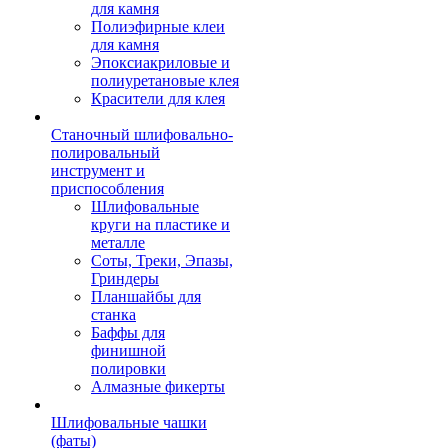
для камня
Полиэфирные клеи
для камня
Эпоксиакриловые и
полиуретановые клея
Красители для клея
Станочный шлифовально-
полировальный
инструмент и
приспособления
Шлифовальные
круги на пластике и
металле
Соты, Треки, Эпазы,
Гриндеры
Планшайбы для
станка
Баффы для
финишной
полировки
Алмазные фикерты
Шлифовальные чашки
(фаты)