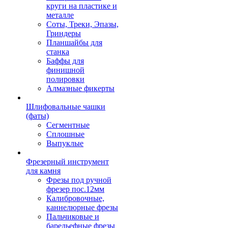
круги на пластике и
металле
Соты, Треки, Эпазы,
Гриндеры
Планшайбы для
станка
Баффы для
финишной
полировки
Алмазные фикерты
Шлифовальные чашки
(фаты)
Сегментные
Сплошные
Выпуклые
Фрезерный инструмент
для камня
Фрезы под ручной
фрезер пос.12мм
Калибровочные,
каннелюрные фрезы
Пальчиковые и
барельефные фрезы