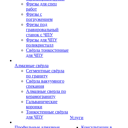
Фрезы для спец
работ
Фрезы с
погружением
Фрезы под
гравировальный
станок с ЧПУ
Фрезы для ЧПУ
поликристалл
Свёрла тонкостенные
для ЧПУ
Алмазные свёрла
Сегментные свёрла
по граниту
Свёрла вакуумного
спекания
Алмазные сверла по
керамограниту
Гальванические
коронки
Тонкостенные свёрла
для ЧПУ
Услуги
Профильные алмазные
Консультации в