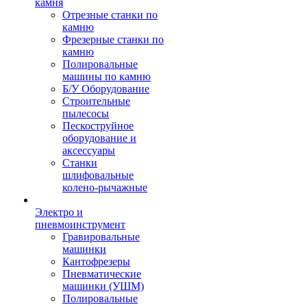
камня
Отрезные станки по
камню
Фрезерные станки по
камню
Полировальные
машины по камню
Б/У Оборудование
Строительные
пылесосы
Пескоструйное
оборудование и
аксессуары
Станки
шлифовальные
колено-рычажные
Электро и
пневмоинструмент
Гравировальные
машинки
Кантофрезеры
Пневматические
машинки (УШМ)
Полировальные