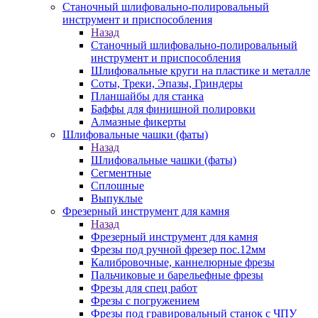
Станочный шлифовально-полировальный
инструмент и приспособления
Назад
Станочный шлифовально-полировальный
инструмент и приспособления
Шлифовальные круги на пластике и металле
Соты, Треки, Эпазы, Гриндеры
Планшайбы для станка
Баффы для финишной полировки
Алмазные фикерты
Шлифовальные чашки (фаты)
Назад
Шлифовальные чашки (фаты)
Сегментные
Сплошные
Выпуклые
Фрезерный инструмент для камня
Назад
Фрезерный инструмент для камня
Фрезы под ручной фрезер пос.12мм
Калибровочные, каннелюрные фрезы
Пальчиковые и барельефные фрезы
Фрезы для спец работ
Фрезы с погружением
Фрезы под гравировальный станок с ЧПУ