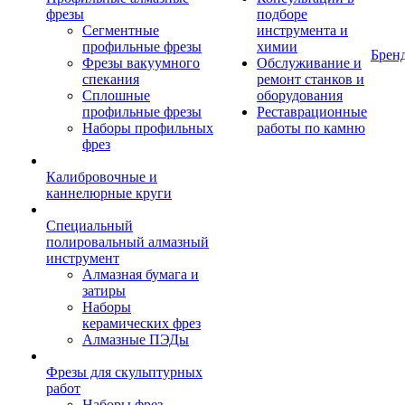
фрезы
подборе
Сегментные
инструмента и
профильные фрезы
химии
Брен
Фрезы вакуумного
Обслуживание и
спекания
ремонт станков и
Сплошные
оборудования
профильные фрезы
Реставрационные
Наборы профильных
работы по камню
фрез
Калибровочные и
каннелюрные круги
Специальный
полировальный алмазный
инструмент
Алмазная бумага и
затиры
Наборы
керамических фрез
Алмазные ПЭДы
Фрезы для скульптурных
работ
Наборы фрез