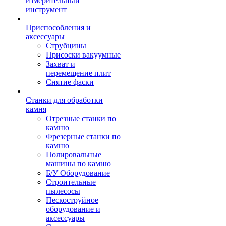
измерительный
инструмент
Приспособления и
аксессуары
Струбцины
Присоски вакуумные
Захват и
перемещение плит
Снятие фаски
Станки для обработки
камня
Отрезные станки по
камню
Фрезерные станки по
камню
Полировальные
машины по камню
Б/У Оборудование
Строительные
пылесосы
Пескоструйное
оборудование и
аксессуары