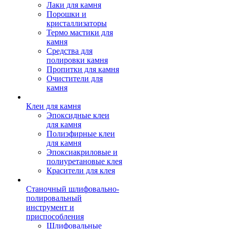
Лаки для камня
Порошки и
кристаллизаторы
Термо мастики для
камня
Средства для
полировки камня
Пропитки для камня
Очистители для
камня
Клеи для камня
Эпоксидные клеи
для камня
Полиэфирные клеи
для камня
Эпоксиакриловые и
полиуретановые клея
Красители для клея
Станочный шлифовально-
полировальный
инструмент и
приспособления
Шлифовальные