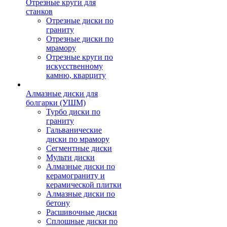
Отрезные круги для
станков
Отрезные диски по
граниту
Отрезные диски по
мрамору
Отрезные круги по
искусственному
камню, кварциту
Алмазные диски для
болгарки (УШМ)
Турбо диски по
граниту
Гальванические
диски по мрамору
Сегментные диски
Мульти диски
Алмазные диски по
керамограниту и
керамической плитки
Алмазные диски по
бетону
Расшивочные диски
Сплошные диски по