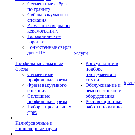
Сегментные свёрла
по граниту
Свёрла вакуумного
спекания
Алмазные сверла по
керамограниту
Гальванические
коронки
Тонкостенные свёрла
для ЧПУ
Услуги
Профильные алмазные
Консультации в
фрезы
подборе
Сегментные
инструмента и
профильные фрезы
химии
Брен
Фрезы вакуумного
Обслуживание и
спекания
ремонт станков и
Сплошные
оборудования
профильные фрезы
Реставрационные
Наборы профильных
работы по камню
фрез
Калибровочные и
каннелюрные круги