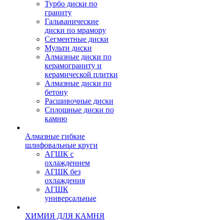
Турбо диски по
граниту
Гальванические
диски по мрамору
Сегментные диски
Мульти диски
Алмазные диски по
керамограниту и
керамической плитки
Алмазные диски по
бетону
Расшивочные диски
Сплошные диски по
камню
Алмазные гибкие
шлифовальные круги
АГШК с
охлаждением
АГШК без
охлаждения
АГШК
универсальные
ХИМИЯ ДЛЯ КАМНЯ