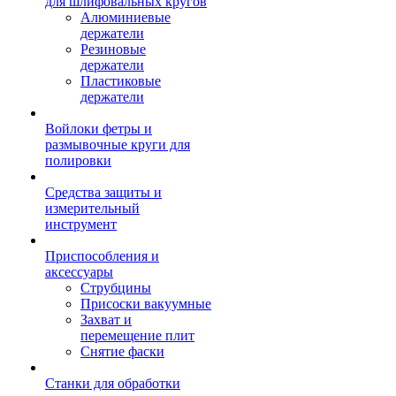
для шлифовальных кругов
Алюминиевые
держатели
Резиновые
держатели
Пластиковые
держатели
Войлоки фетры и
размывочные круги для
полировки
Средства защиты и
измерительный
инструмент
Приспособления и
аксессуары
Струбцины
Присоски вакуумные
Захват и
перемещение плит
Снятие фаски
Станки для обработки