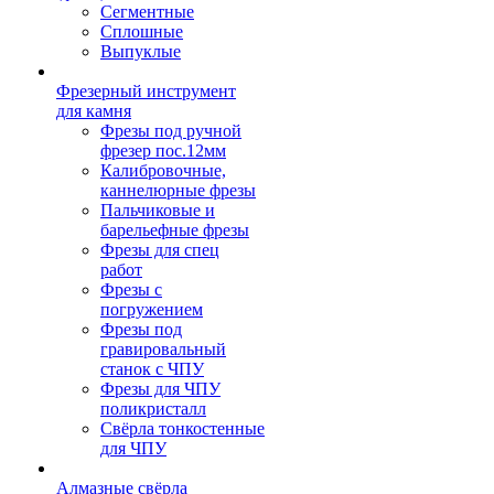
Сегментные
Сплошные
Выпуклые
Фрезерный инструмент
для камня
Фрезы под ручной
фрезер пос.12мм
Калибровочные,
каннелюрные фрезы
Пальчиковые и
барельефные фрезы
Фрезы для спец
работ
Фрезы с
погружением
Фрезы под
гравировальный
станок с ЧПУ
Фрезы для ЧПУ
поликристалл
Свёрла тонкостенные
для ЧПУ
Алмазные свёрла