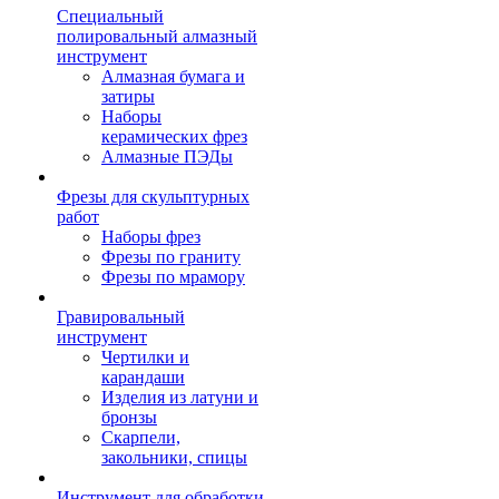
Специальный
полировальный алмазный
инструмент
Алмазная бумага и
затиры
Наборы
керамических фрез
Алмазные ПЭДы
Фрезы для скульптурных
работ
Наборы фрез
Фрезы по граниту
Фрезы по мрамору
Гравировальный
инструмент
Чертилки и
карандаши
Изделия из латуни и
бронзы
Скарпели,
закольники, спицы
Инструмент для обработки