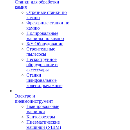
Станки для обработки
камня
Отрезные станки по
камню
Фрезерные станки по
камню
Полировальные
машины по камню
Б/У Оборудование
Строительные
пылесосы
Пескоструйное
оборудование и
аксессуары
Станки
шлифовальные
колено-рычажные
Электро и
пневмоинструмент
Гравировальные
машинки
Кантофрезеры
Пневматические
машинки (УШМ)