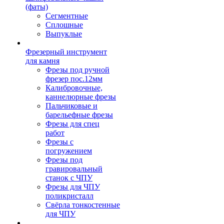
(фаты)
Сегментные
Сплошные
Выпуклые
Фрезерный инструмент
для камня
Фрезы под ручной
фрезер пос.12мм
Калибровочные,
каннелюрные фрезы
Пальчиковые и
барельефные фрезы
Фрезы для спец
работ
Фрезы с
погружением
Фрезы под
гравировальный
станок с ЧПУ
Фрезы для ЧПУ
поликристалл
Свёрла тонкостенные
для ЧПУ