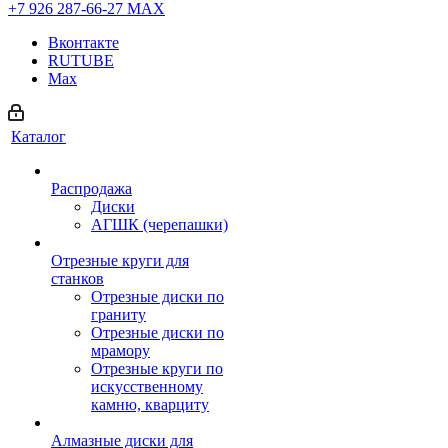
+7 926 287-66-27
МАХ
Вконтакте
RUTUBE
Max
Каталог
Распродажа
Диски
АГШК (черепашки)
Отрезные круги для
станков
Отрезные диски по
граниту
Отрезные диски по
мрамору
Отрезные круги по
искусственному
камню, кварциту
Алмазные диски для