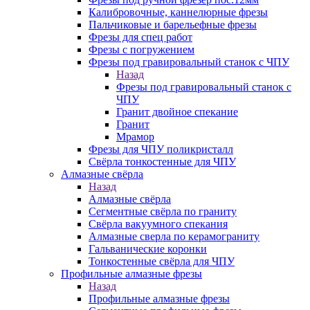
Калибровочные, каннелюрные фрезы
Пальчиковые и барельефные фрезы
Фрезы для спец работ
Фрезы с погружением
Фрезы под гравировальный станок с ЧПУ
Назад
Фрезы под гравировальный станок с
ЧПУ
Гранит двойное спекание
Гранит
Мрамор
Фрезы для ЧПУ поликристалл
Свёрла тонкостенные для ЧПУ
Алмазные свёрла
Назад
Алмазные свёрла
Сегментные свёрла по граниту
Свёрла вакуумного спекания
Алмазные сверла по керамограниту
Гальванические коронки
Тонкостенные свёрла для ЧПУ
Профильные алмазные фрезы
Назад
Профильные алмазные фрезы