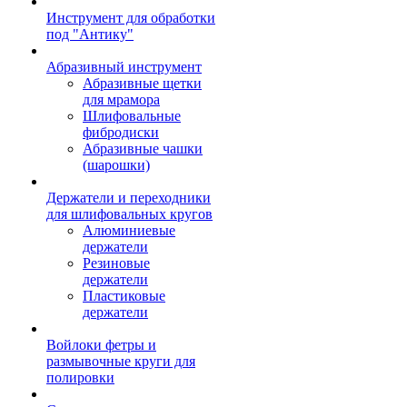
Инструмент для обработки
под "Антику"
Абразивный инструмент
Абразивные щетки
для мрамора
Шлифовальные
фибродиски
Абразивные чашки
(шарошки)
Держатели и переходники
для шлифовальных кругов
Алюминиевые
держатели
Резиновые
держатели
Пластиковые
держатели
Войлоки фетры и
размывочные круги для
полировки