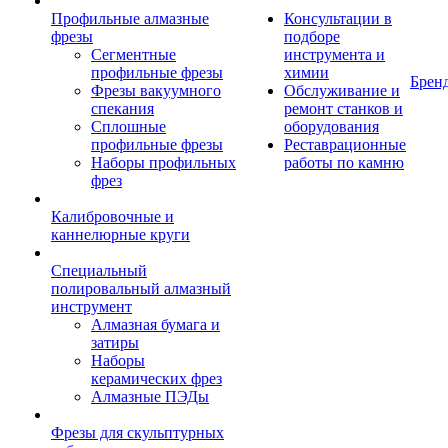
Профильные алмазные
Консультации в
фрезы
подборе
Сегментные
инструмента и
профильные фрезы
химии
Брен
Фрезы вакуумного
Обслуживание и
спекания
ремонт станков и
Сплошные
оборудования
профильные фрезы
Реставрационные
Наборы профильных
работы по камню
фрез
Калибровочные и
каннелюрные круги
Специальный
полировальный алмазный
инструмент
Алмазная бумага и
затиры
Наборы
керамических фрез
Алмазные ПЭДы
Фрезы для скульптурных