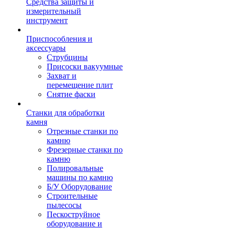
Средства защиты и
измерительный
инструмент
Приспособления и
аксессуары
Струбцины
Присоски вакуумные
Захват и
перемещение плит
Снятие фаски
Станки для обработки
камня
Отрезные станки по
камню
Фрезерные станки по
камню
Полировальные
машины по камню
Б/У Оборудование
Строительные
пылесосы
Пескоструйное
оборудование и