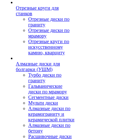
Отрезные круги для
станков
Отрезные диски по
граниту
Отрезные диски по
мрамору
Отрезные круги по
искусственному
камню, кварциту
Алмазные диски для
болгарки (УШМ)
Турбо диски по
граниту
Гальванические
диски по мрамору
Сегментные диски
Мульти диски
Алмазные диски по
керамограниту и
керамической плитки
Алмазные диски по
бетону
Расшивочные диски