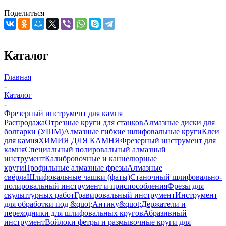
Поделиться
Каталог
Главная
-
Каталог
-
Фрезерный инструмент для камня
Распродажа
Отрезные круги для станков
Алмазные диски для
болгарки (УШМ)
Алмазные гибкие шлифовальные круги
Клеи
для камня
ХИМИЯ ДЛЯ КАМНЯ
Фрезерный инструмент для
камня
Специальный полировальный алмазный
инструмент
Калибровочные и каннелюрные
круги
Профильные алмазные фрезы
Алмазные
свёрла
Шлифовальные чашки (фаты)
Станочный шлифовально-
полировальный инструмент и приспособления
Фрезы для
скульптурных работ
Гравировальный инструмент
Инструмент
для обработки под &quot;Антику&quot;
Держатели и
переходники для шлифовальных кругов
Абразивный
инструмент
Войлоки фетры и размывочные круги для