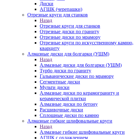
Диски
АГШК (черепашки)
Отрезные круги для станков
Назад
Отрезные круги для станков
Отрезные диски по граниту
Отрезные диски по мрамору
Отрезные круги по искусственному камню,
кварциту
Алмазные диски для болгарки (УШМ)
Назад
Алмазные диски для болгарки (УШМ)
Турбо диски по граниту
Гальванические диски по мрамору
Сегментные диски
Мульти диски
Алмазные диски по керамограниту и
керамической плитки
Алмазные диски по бетону
Расшивочные диски
Сплошные диски по камню
Алмазные гибкие шлифовальные круги
Назад
Алмазные гибкие шлифовальные круги
АГШК с охлаждением