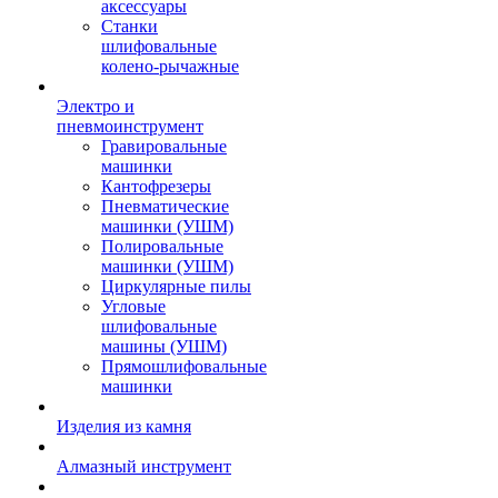
аксессуары
Станки
шлифовальные
колено-рычажные
Электро и
пневмоинструмент
Гравировальные
машинки
Кантофрезеры
Пневматические
машинки (УШМ)
Полировальные
машинки (УШМ)
Циркулярные пилы
Угловые
шлифовальные
машины (УШМ)
Прямошлифовальные
машинки
Изделия из камня
Алмазный инструмент