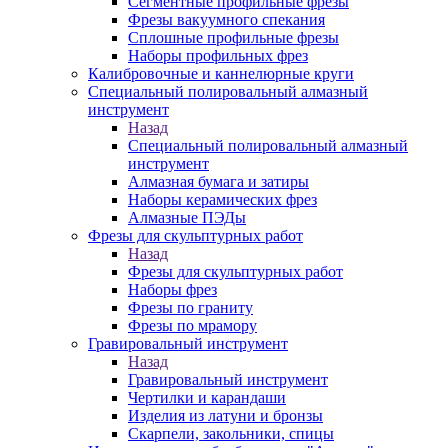
Сегментные профильные фрезы
Фрезы вакуумного спекания
Сплошные профильные фрезы
Наборы профильных фрез
Калибровочные и каннелюрные круги
Специальный полировальный алмазный
инструмент
Назад
Специальный полировальный алмазный
инструмент
Алмазная бумага и затиры
Наборы керамических фрез
Алмазные ПЭДы
Фрезы для скульптурных работ
Назад
Фрезы для скульптурных работ
Наборы фрез
Фрезы по граниту
Фрезы по мрамору
Гравировальный инструмент
Назад
Гравировальный инструмент
Чертилки и карандаши
Изделия из латуни и бронзы
Скарпели, закольники, спицы