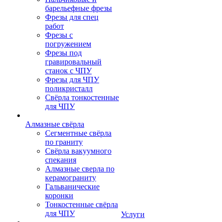
барельефные фрезы
Фрезы для спец
работ
Фрезы с
погружением
Фрезы под
гравировальный
станок с ЧПУ
Фрезы для ЧПУ
поликристалл
Свёрла тонкостенные
для ЧПУ
Алмазные свёрла
Сегментные свёрла
по граниту
Свёрла вакуумного
спекания
Алмазные сверла по
керамограниту
Гальванические
коронки
Тонкостенные свёрла
для ЧПУ
Услуги