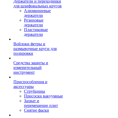
Держатели и переходники
для шлифовальных кругов
Алюминиевые
держатели
Резиновые
держатели
Пластиковые
держатели
Войлоки фетры и
размывочные круги для
полировки
Средства защиты и
измерительный
инструмент
Приспособления и
аксессуары
Струбцины
Присоски вакуумные
Захват и
перемещение плит
Снятие фаски