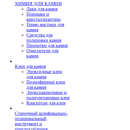
ХИМИЯ ДЛЯ КАМНЯ
Лаки для камня
Порошки и
кристаллизаторы
Термо мастики для
камня
Средства для
полировки камня
Пропитки для камня
Очистители для
камня
Клеи для камня
Эпоксидные клеи
для камня
Полиэфирные клеи
для камня
Эпоксиакриловые и
полиуретановые клея
Красители для клея
Станочный шлифовально-
полировальный
инструмент и
приспособления