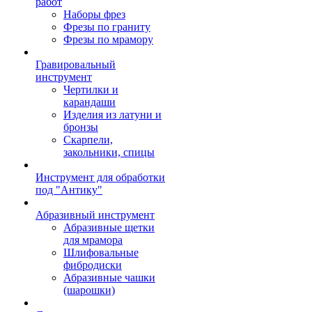
работ
Наборы фрез
Фрезы по граниту
Фрезы по мрамору
Гравировальный
инструмент
Чертилки и
карандаши
Изделия из латуни и
бронзы
Скарпели,
закольники, спицы
Инструмент для обработки
под "Антику"
Абразивный инструмент
Абразивные щетки
для мрамора
Шлифовальные
фибродиски
Абразивные чашки
(шарошки)