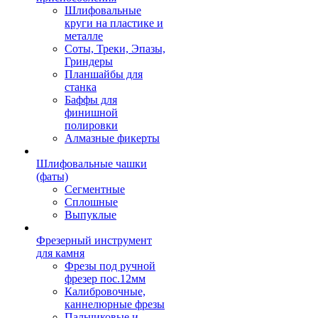
Шлифовальные
круги на пластике и
металле
Соты, Треки, Эпазы,
Гриндеры
Планшайбы для
станка
Баффы для
финишной
полировки
Алмазные фикерты
Шлифовальные чашки
(фаты)
Сегментные
Сплошные
Выпуклые
Фрезерный инструмент
для камня
Фрезы под ручной
фрезер пос.12мм
Калибровочные,
каннелюрные фрезы
Пальчиковые и