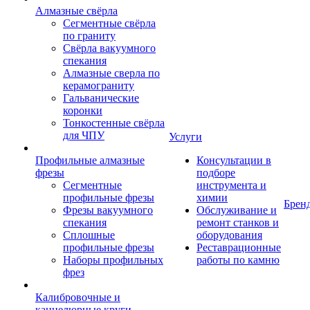
Алмазные свёрла
Сегментные свёрла
по граниту
Свёрла вакуумного
спекания
Алмазные сверла по
керамограниту
Гальванические
коронки
Тонкостенные свёрла
для ЧПУ
Услуги
Профильные алмазные
Консультации в
фрезы
подборе
Сегментные
инструмента и
профильные фрезы
химии
Брен
Фрезы вакуумного
Обслуживание и
спекания
ремонт станков и
Сплошные
оборудования
профильные фрезы
Реставрационные
Наборы профильных
работы по камню
фрез
Калибровочные и
каннелюрные круги