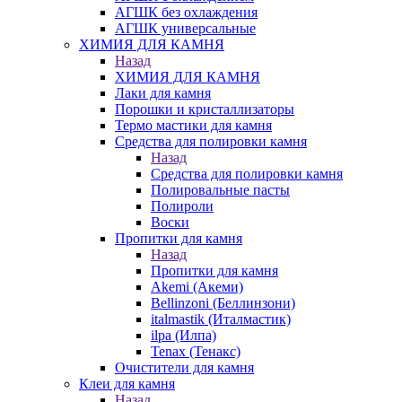
АГШК без охлаждения
АГШК универсальные
ХИМИЯ ДЛЯ КАМНЯ
Назад
ХИМИЯ ДЛЯ КАМНЯ
Лаки для камня
Порошки и кристаллизаторы
Термо мастики для камня
Средства для полировки камня
Назад
Средства для полировки камня
Полировальные пасты
Полироли
Воски
Пропитки для камня
Назад
Пропитки для камня
Akemi (Акеми)
Bellinzoni (Беллинзони)
italmastik (Италмастик)
ilpa (Илпа)
Tenax (Тенакс)
Очистители для камня
Клеи для камня
Назад