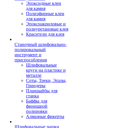
Эпоксидные клеи
для камня
Полиэфирные клеи
для камня
Эпоксиакриловые и
полиуретановые клея
Красители для клея
Станочный шлифовально-
полировальный
инструмент и
приспособления
Шлифовальные
круги на пластике и
металле
Соты, Треки, Эпазы,
Гриндеры
Планшайбы для
станка
Баффы для
финишной
полировки
Алмазные фикерты
Шлифовальные чашки