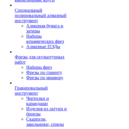
Специальный
полировальный алмазный
инструмент
Алмазная бумага и
затиры
Наборы
керамических фрез
Алмазные ПЭДы
Фрезы для скульптурных
работ
Наборы фрез
Фрезы по граниту
Фрезы по мрамору
Гравировальный
инструмент
Чертилки и
карандаши
Изделия из латуни и
бронзы
Скарпели,
закольники, спицы