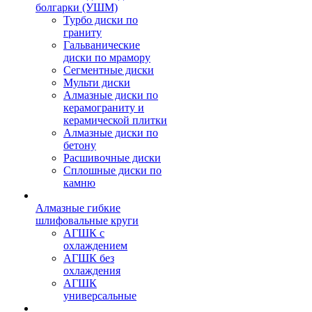
болгарки (УШМ)
Турбо диски по
граниту
Гальванические
диски по мрамору
Сегментные диски
Мульти диски
Алмазные диски по
керамограниту и
керамической плитки
Алмазные диски по
бетону
Расшивочные диски
Сплошные диски по
камню
Алмазные гибкие
шлифовальные круги
АГШК с
охлаждением
АГШК без
охлаждения
АГШК
универсальные