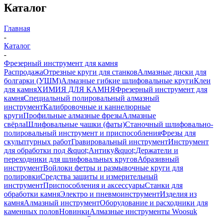
Каталог
Главная
-
Каталог
-
Фрезерный инструмент для камня
Распродажа
Отрезные круги для станков
Алмазные диски для
болгарки (УШМ)
Алмазные гибкие шлифовальные круги
Клеи
для камня
ХИМИЯ ДЛЯ КАМНЯ
Фрезерный инструмент для
камня
Специальный полировальный алмазный
инструмент
Калибровочные и каннелюрные
круги
Профильные алмазные фрезы
Алмазные
свёрла
Шлифовальные чашки (фаты)
Станочный шлифовально-
полировальный инструмент и приспособления
Фрезы для
скульптурных работ
Гравировальный инструмент
Инструмент
для обработки под &quot;Антику&quot;
Держатели и
переходники для шлифовальных кругов
Абразивный
инструмент
Войлоки фетры и размывочные круги для
полировки
Средства защиты и измерительный
инструмент
Приспособления и аксессуары
Станки для
обработки камня
Электро и пневмоинструмент
Изделия из
камня
Алмазный инструмент
Оборудование и расходники для
каменных полов
Новинки
Алмазные инструменты Woosuk