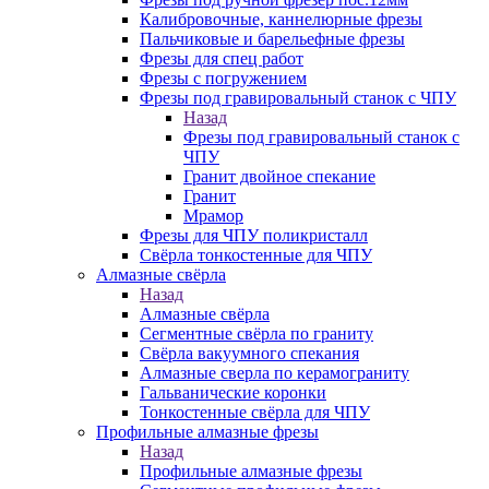
Калибровочные, каннелюрные фрезы
Пальчиковые и барельефные фрезы
Фрезы для спец работ
Фрезы с погружением
Фрезы под гравировальный станок с ЧПУ
Назад
Фрезы под гравировальный станок с
ЧПУ
Гранит двойное спекание
Гранит
Мрамор
Фрезы для ЧПУ поликристалл
Свёрла тонкостенные для ЧПУ
Алмазные свёрла
Назад
Алмазные свёрла
Сегментные свёрла по граниту
Свёрла вакуумного спекания
Алмазные сверла по керамограниту
Гальванические коронки
Тонкостенные свёрла для ЧПУ
Профильные алмазные фрезы
Назад
Профильные алмазные фрезы