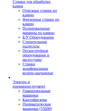
Станки для обработки
камня
Отрезные станки по
камню
Фрезерные станки по
камню
Полировальные
машины по камню
Б/У Оборудование
Строительные
пылесосы
Пескоструйное
оборудование и
аксессуары
Станки
шлифовальные
колено-рычажные
Электро и
пневмоинструмент
Гравировальные
машинки
Кантофрезеры
Пневматические
машинки (УШМ)