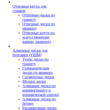
Отрезные круги для
станков
Отрезные диски по
граниту
Отрезные диски по
мрамору
Отрезные круги по
искусственному
камню, кварциту
Алмазные диски для
болгарки (УШМ)
Турбо диски по
граниту
Гальванические
диски по мрамору
Сегментные диски
Мульти диски
Алмазные диски по
керамограниту и
керамической плитки
Алмазные диски по
бетону
Расшивочные диски