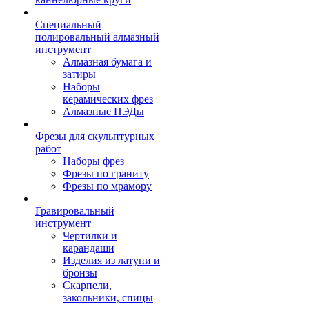
Специальный
полировальный алмазный
инструмент
Алмазная бумага и
затиры
Наборы
керамических фрез
Алмазные ПЭДы
Фрезы для скульптурных
работ
Наборы фрез
Фрезы по граниту
Фрезы по мрамору
Гравировальный
инструмент
Чертилки и
карандаши
Изделия из латуни и
бронзы
Скарпели,
закольники, спицы