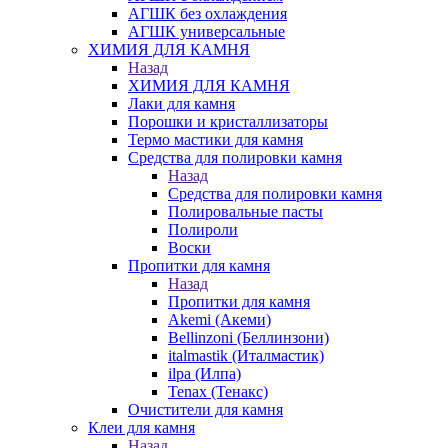
АГШК без охлаждения
АГШК универсальные
ХИМИЯ ДЛЯ КАМНЯ
Назад
ХИМИЯ ДЛЯ КАМНЯ
Лаки для камня
Порошки и кристаллизаторы
Термо мастики для камня
Средства для полировки камня
Назад
Средства для полировки камня
Полировальные пасты
Полироли
Воски
Пропитки для камня
Назад
Пропитки для камня
Akemi (Акеми)
Bellinzoni (Беллинзони)
italmastik (Италмастик)
ilpa (Илпа)
Tenax (Тенакс)
Очистители для камня
Клеи для камня
Назад