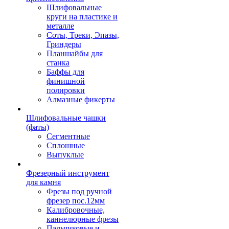
Шлифовальные
круги на пластике и
металле
Соты, Треки, Эпазы,
Гриндеры
Планшайбы для
станка
Баффы для
финишной
полировки
Алмазные фикерты
Шлифовальные чашки
(фаты)
Сегментные
Сплошные
Выпуклые
Фрезерный инструмент
для камня
Фрезы под ручной
фрезер пос.12мм
Калибровочные,
каннелюрные фрезы
Пальчиковые и