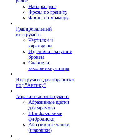
работ
Наборы фрез
Фрезы по граниту
Фрезы по мрамору
Гравировальный
инструмент
Чертилки и
карандаши
Изделия из латуни и
бронзы
Скарпели,
закольники, спицы
Инструмент для обработки
под "Антику"
Абразивный инструмент
Абразивные щетки
для мрамора
Шлифовальные
фибродиски
Абразивные чашки
(шарошки)