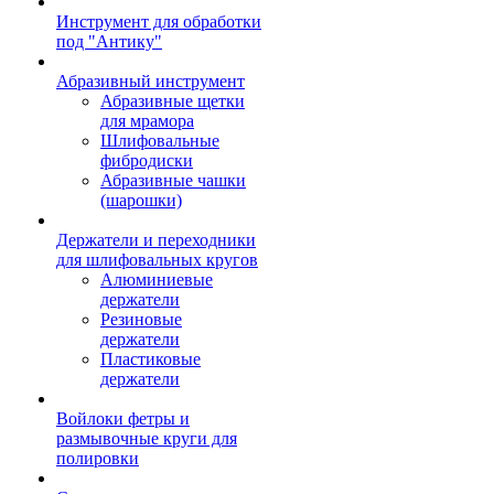
Инструмент для обработки
под "Антику"
Абразивный инструмент
Абразивные щетки
для мрамора
Шлифовальные
фибродиски
Абразивные чашки
(шарошки)
Держатели и переходники
для шлифовальных кругов
Алюминиевые
держатели
Резиновые
держатели
Пластиковые
держатели
Войлоки фетры и
размывочные круги для
полировки