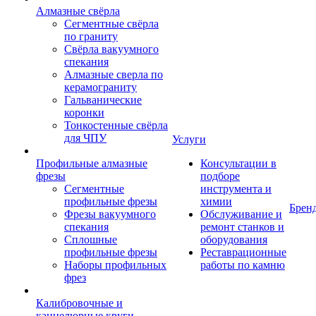
Алмазные свёрла
Сегментные свёрла
по граниту
Свёрла вакуумного
спекания
Алмазные сверла по
керамограниту
Гальванические
коронки
Тонкостенные свёрла
для ЧПУ
Услуги
Профильные алмазные
Консультации в
фрезы
подборе
Сегментные
инструмента и
профильные фрезы
химии
Брен
Фрезы вакуумного
Обслуживание и
спекания
ремонт станков и
Сплошные
оборудования
профильные фрезы
Реставрационные
Наборы профильных
работы по камню
фрез
Калибровочные и
каннелюрные круги