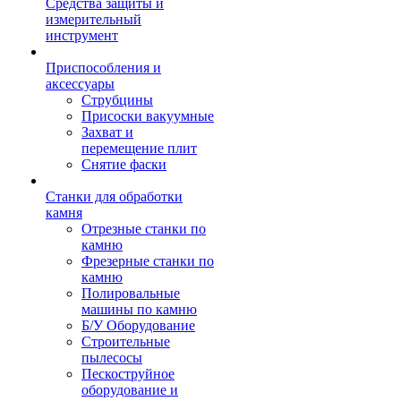
Средства защиты и
измерительный
инструмент
Приспособления и
аксессуары
Струбцины
Присоски вакуумные
Захват и
перемещение плит
Снятие фаски
Станки для обработки
камня
Отрезные станки по
камню
Фрезерные станки по
камню
Полировальные
машины по камню
Б/У Оборудование
Строительные
пылесосы
Пескоструйное
оборудование и