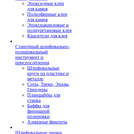
Эпоксидные клеи
для камня
Полиэфирные клеи
для камня
Эпоксиакриловые и
полиуретановые клея
Красители для клея
Станочный шлифовально-
полировальный
инструмент и
приспособления
Шлифовальные
круги на пластике и
металле
Соты, Треки, Эпазы,
Гриндеры
Планшайбы для
станка
Баффы для
финишной
полировки
Алмазные фикерты
Шлифовальные чашки