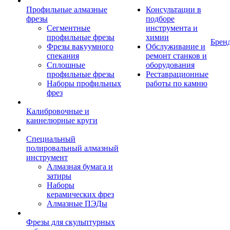
Профильные алмазные
Консультации в
фрезы
подборе
Сегментные
инструмента и
профильные фрезы
химии
Брен
Фрезы вакуумного
Обслуживание и
спекания
ремонт станков и
Сплошные
оборудования
профильные фрезы
Реставрационные
Наборы профильных
работы по камню
фрез
Калибровочные и
каннелюрные круги
Специальный
полировальный алмазный
инструмент
Алмазная бумага и
затиры
Наборы
керамических фрез
Алмазные ПЭДы
Фрезы для скульптурных