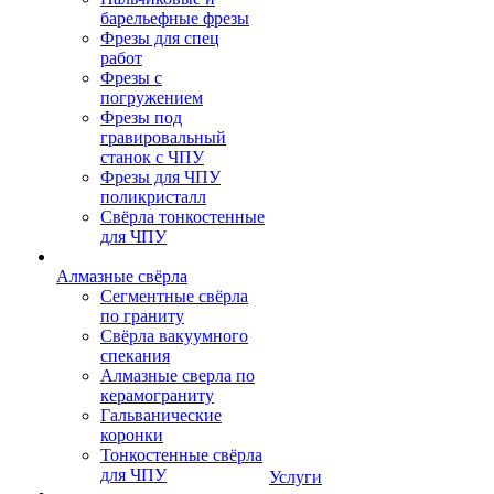
барельефные фрезы
Фрезы для спец
работ
Фрезы с
погружением
Фрезы под
гравировальный
станок с ЧПУ
Фрезы для ЧПУ
поликристалл
Свёрла тонкостенные
для ЧПУ
Алмазные свёрла
Сегментные свёрла
по граниту
Свёрла вакуумного
спекания
Алмазные сверла по
керамограниту
Гальванические
коронки
Тонкостенные свёрла
для ЧПУ
Услуги