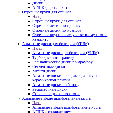
Диски
АГШК (черепашки)
Отрезные круги для станков
Назад
Отрезные круги для станков
Отрезные диски по граниту
Отрезные диски по мрамору
Отрезные круги по искусственному камню,
кварциту
Алмазные диски для болгарки (УШМ)
Назад
Алмазные диски для болгарки (УШМ)
Турбо диски по граниту
Гальванические диски по мрамору
Сегментные диски
Мульти диски
Алмазные диски по керамограниту и
керамической плитки
Алмазные диски по бетону
Расшивочные диски
Сплошные диски по камню
Алмазные гибкие шлифовальные круги
Назад
Алмазные гибкие шлифовальные круги
АГШК с охлаждением