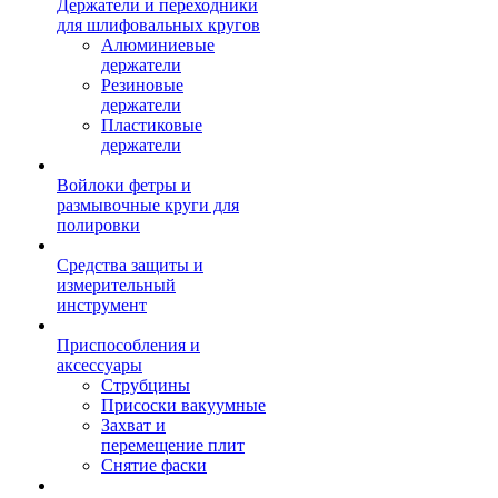
Держатели и переходники
для шлифовальных кругов
Алюминиевые
держатели
Резиновые
держатели
Пластиковые
держатели
Войлоки фетры и
размывочные круги для
полировки
Средства защиты и
измерительный
инструмент
Приспособления и
аксессуары
Струбцины
Присоски вакуумные
Захват и
перемещение плит
Снятие фаски