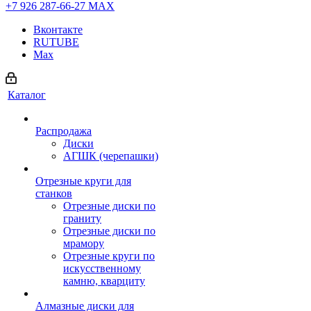
+7 926 287-66-27
МАХ
Вконтакте
RUTUBE
Max
Каталог
Распродажа
Диски
АГШК (черепашки)
Отрезные круги для
станков
Отрезные диски по
граниту
Отрезные диски по
мрамору
Отрезные круги по
искусственному
камню, кварциту
Алмазные диски для