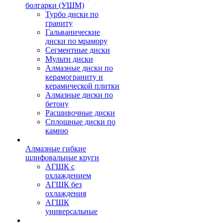
болгарки (УШМ)
Турбо диски по
граниту
Гальванические
диски по мрамору
Сегментные диски
Мульти диски
Алмазные диски по
керамограниту и
керамической плитки
Алмазные диски по
бетону
Расшивочные диски
Сплошные диски по
камню
Алмазные гибкие
шлифовальные круги
АГШК с
охлаждением
АГШК без
охлаждения
АГШК
универсальные