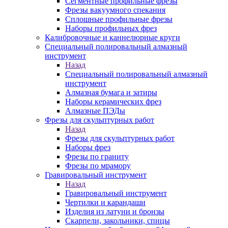
Сегментные профильные фрезы
Фрезы вакуумного спекания
Сплошные профильные фрезы
Наборы профильных фрез
Калибровочные и каннелюрные круги
Специальный полировальный алмазный
инструмент
Назад
Специальный полировальный алмазный
инструмент
Алмазная бумага и затиры
Наборы керамических фрез
Алмазные ПЭДы
Фрезы для скульптурных работ
Назад
Фрезы для скульптурных работ
Наборы фрез
Фрезы по граниту
Фрезы по мрамору
Гравировальный инструмент
Назад
Гравировальный инструмент
Чертилки и карандаши
Изделия из латуни и бронзы
Скарпели, закольники, спицы