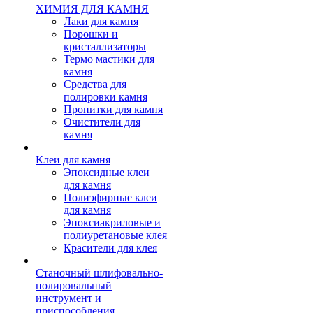
ХИМИЯ ДЛЯ КАМНЯ
Лаки для камня
Порошки и
кристаллизаторы
Термо мастики для
камня
Средства для
полировки камня
Пропитки для камня
Очистители для
камня
Клеи для камня
Эпоксидные клеи
для камня
Полиэфирные клеи
для камня
Эпоксиакриловые и
полиуретановые клея
Красители для клея
Станочный шлифовально-
полировальный
инструмент и
приспособления