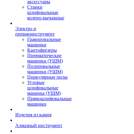
аксессуары
Станки
шлифовальные
колено-рычажные
Электро и
пневмоинструмент
Гравировальные
машинки
Кантофрезеры
Пневматические
машинки (УШМ)
Полировальные
машинки (УШМ)
Циркулярные пилы
Угловые
шлифовальные
машины (УШМ)
Прямошлифовальные
машинки
Изделия из камня
Алмазный инструмент