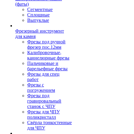
(фаты)
Сегментные
Сплошные
Выпуклые
Фрезерный инструмент
для камня
Фрезы под ручной
фрезер пос.12мм
Калибровочные,
каннелюрные фрезы
Пальчиковые и
барельефные фрезы
Фрезы для спец
работ
Фрезы с
погружением
Фрезы под
гравировальный
станок с ЧПУ
Фрезы для ЧПУ
поликристалл
Свёрла тонкостенные
для ЧПУ