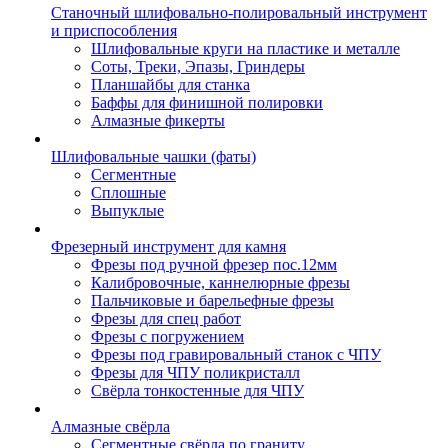
Станочный шлифовально-полировальный инструмент
и приспособления
Шлифовальные круги на пластике и металле
Соты, Треки, Эпазы, Гриндеры
Планшайбы для станка
Баффы для финишной полировки
Алмазные фикерты
Шлифовальные чашки (фаты)
Сегментные
Сплошные
Выпуклые
Фрезерный инструмент для камня
Фрезы под ручной фрезер пос.12мм
Калибровочные, каннелюрные фрезы
Пальчиковые и барельефные фрезы
Фрезы для спец работ
Фрезы с погружением
Фрезы под гравировальный станок с ЧПУ
Фрезы для ЧПУ поликристалл
Свёрла тонкостенные для ЧПУ
Алмазные свёрла
Сегментные свёрла по граниту