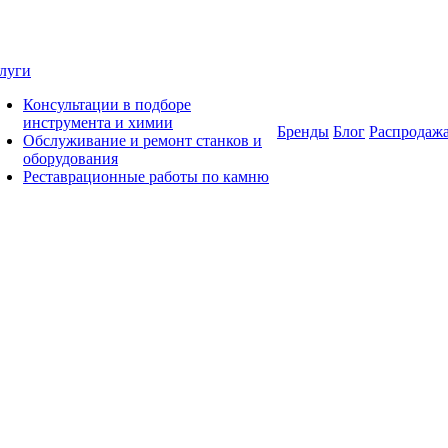
луги
Консультации в подборе
инструмента и химии
Бренды
Блог
Распродаж
Обслуживание и ремонт станков и
оборудования
Реставрационные работы по камню