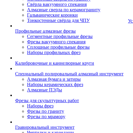
Свёрла вакуумного спекания
Алмазные сверла по керамограниту
Гальванические коронки
Тонкостенные свёрла для ЧПУ
Ус
Профильные алмазные фрезы
Сегментные профильные фрезы
Фрезы вакуумного спекания
Сплошные профильные фрезы
Наборы профильных фрез
Калибровочные и каннелюрные круги
Специальный полировальный алмазный инструмент
Алмазная бумага и затиры
Наборы керамических фрез
Алмазные ПЭДы
Фрезы для скульптурных работ
Наборы фрез
Фрезы по граниту
Фрезы по мрамору
Гравировальный инструмент
Чертилки и карандаши