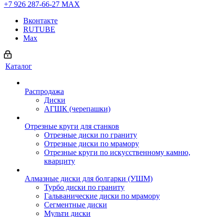
+7 926 287-66-27
МАХ
Вконтакте
RUTUBE
Max
Каталог
Распродажа
Диски
АГШК (черепашки)
Отрезные круги для станков
Отрезные диски по граниту
Отрезные диски по мрамору
Отрезные круги по искусственному камню,
кварциту
Алмазные диски для болгарки (УШМ)
Турбо диски по граниту
Гальванические диски по мрамору
Сегментные диски
Мульти диски