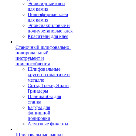
Эпоксидные клеи
для камня
Полиэфирные клеи
для камня
Эпоксиакриловые и
полиуретановые клея
Красители для клея
Станочный шлифовально-
полировальный
инструмент и
приспособления
Шлифовальные
круги на пластике и
металле
Соты, Треки, Эпазы,
Гриндеры
Планшайбы для
станка
Баффы для
финишной
полировки
Алмазные фикерты
Шлифовальные чашки