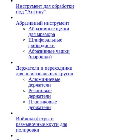
Инструмент для обработки
под "Антику"
Абразивный инструмент
Абразивные щетки
для мрамора
Шлифовальные
фибродиски
Абразивные чашки
(шарошки)
Держатели и переходники
для шлифовальных кругов
Алюминиевые
держатели
Резиновые
держатели
Пластиковые
держатели
Войлоки фетры и
размывочные круги для
полировки