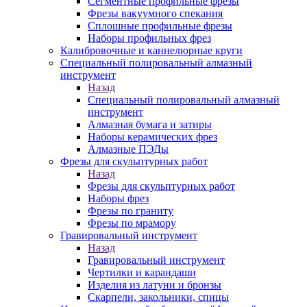
Сегментные профильные фрезы
Фрезы вакуумного спекания
Сплошные профильные фрезы
Наборы профильных фрез
Калибровочные и каннелюрные круги
Специальный полировальный алмазный
инструмент
Назад
Специальный полировальный алмазный
инструмент
Алмазная бумага и затиры
Наборы керамических фрез
Алмазные ПЭДы
Фрезы для скульптурных работ
Назад
Фрезы для скульптурных работ
Наборы фрез
Фрезы по граниту
Фрезы по мрамору
Гравировальный инструмент
Назад
Гравировальный инструмент
Чертилки и карандаши
Изделия из латуни и бронзы
Скарпели, закольники, спицы