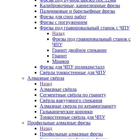
Калибровочные, каннелюрные фрезы
Пальчиковые и барельефные фрезы
Фрезы для спец работ
Фрезы с погружением
Фрезы под гравировальный станок с ЧПУ
Назад
Фрезы под гравировальный станок с
ЧПУ
Гранит двойное спекание
Гранит
Мрамор
Фрезы для ЧПУ поликристалл
Свёрла тонкостенные для ЧПУ
Алмазные свёрла
Назад
Алмазные свёрла
Сегментные свёрла по граниту
Свёрла вакуумного спекания
Алмазные сверла по керамограниту
Гальванические коронки
Тонкостенные свёрла для ЧПУ
Профильные алмазные фрезы
Назад
Профильные алмазные фрезы