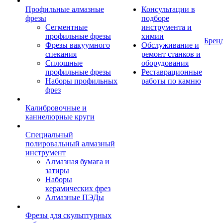
Профильные алмазные
Консультации в
фрезы
подборе
Сегментные
инструмента и
профильные фрезы
химии
Брен
Фрезы вакуумного
Обслуживание и
спекания
ремонт станков и
Сплошные
оборудования
профильные фрезы
Реставрационные
Наборы профильных
работы по камню
фрез
Калибровочные и
каннелюрные круги
Специальный
полировальный алмазный
инструмент
Алмазная бумага и
затиры
Наборы
керамических фрез
Алмазные ПЭДы
Фрезы для скульптурных