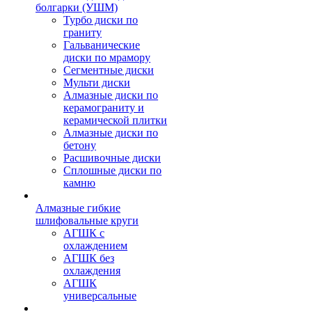
болгарки (УШМ)
Турбо диски по
граниту
Гальванические
диски по мрамору
Сегментные диски
Мульти диски
Алмазные диски по
керамограниту и
керамической плитки
Алмазные диски по
бетону
Расшивочные диски
Сплошные диски по
камню
Алмазные гибкие
шлифовальные круги
АГШК с
охлаждением
АГШК без
охлаждения
АГШК
универсальные