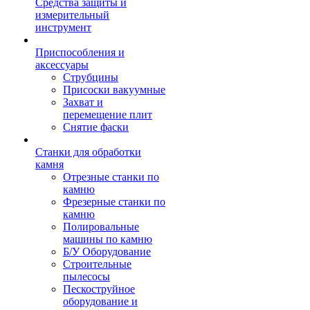
Средства защиты и
измерительный
инструмент
Приспособления и
аксессуары
Струбцины
Присоски вакуумные
Захват и
перемещение плит
Снятие фаски
Станки для обработки
камня
Отрезные станки по
камню
Фрезерные станки по
камню
Полировальные
машины по камню
Б/У Оборудование
Строительные
пылесосы
Пескоструйное
оборудование и