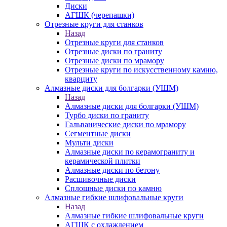
Диски
АГШК (черепашки)
Отрезные круги для станков
Назад
Отрезные круги для станков
Отрезные диски по граниту
Отрезные диски по мрамору
Отрезные круги по искусственному камню,
кварциту
Алмазные диски для болгарки (УШМ)
Назад
Алмазные диски для болгарки (УШМ)
Турбо диски по граниту
Гальванические диски по мрамору
Сегментные диски
Мульти диски
Алмазные диски по керамограниту и
керамической плитки
Алмазные диски по бетону
Расшивочные диски
Сплошные диски по камню
Алмазные гибкие шлифовальные круги
Назад
Алмазные гибкие шлифовальные круги
АГШК с охлаждением