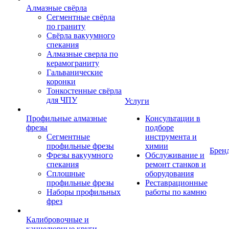
Алмазные свёрла
Сегментные свёрла
по граниту
Свёрла вакуумного
спекания
Алмазные сверла по
керамограниту
Гальванические
коронки
Тонкостенные свёрла
для ЧПУ
Услуги
Профильные алмазные
Консультации в
фрезы
подборе
Сегментные
инструмента и
профильные фрезы
химии
Брен
Фрезы вакуумного
Обслуживание и
спекания
ремонт станков и
Сплошные
оборудования
профильные фрезы
Реставрационные
Наборы профильных
работы по камню
фрез
Калибровочные и
каннелюрные круги