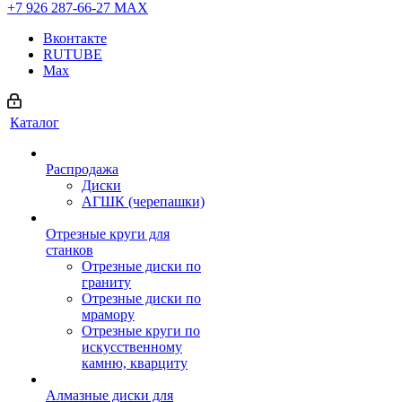
+7 926 287-66-27
МАХ
Вконтакте
RUTUBE
Max
Каталог
Распродажа
Диски
АГШК (черепашки)
Отрезные круги для
станков
Отрезные диски по
граниту
Отрезные диски по
мрамору
Отрезные круги по
искусственному
камню, кварциту
Алмазные диски для