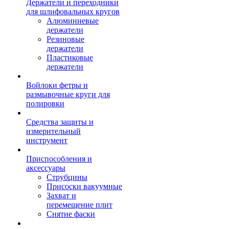
Держатели и переходники
для шлифовальных кругов
Алюминиевые
держатели
Резиновые
держатели
Пластиковые
держатели
Войлоки фетры и
размывочные круги для
полировки
Средства защиты и
измерительный
инструмент
Приспособления и
аксессуары
Струбцины
Присоски вакуумные
Захват и
перемещение плит
Снятие фаски