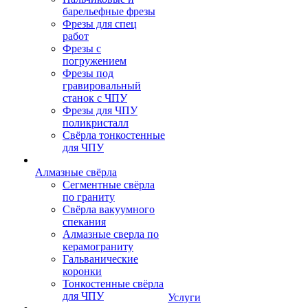
барельефные фрезы
Фрезы для спец
работ
Фрезы с
погружением
Фрезы под
гравировальный
станок с ЧПУ
Фрезы для ЧПУ
поликристалл
Свёрла тонкостенные
для ЧПУ
Алмазные свёрла
Сегментные свёрла
по граниту
Свёрла вакуумного
спекания
Алмазные сверла по
керамограниту
Гальванические
коронки
Тонкостенные свёрла
для ЧПУ
Услуги