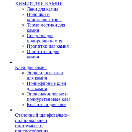
ХИМИЯ ДЛЯ КАМНЯ
Лаки для камня
Порошки и
кристаллизаторы
Термо мастики для
камня
Средства для
полировки камня
Пропитки для камня
Очистители для
камня
Клеи для камня
Эпоксидные клеи
для камня
Полиэфирные клеи
для камня
Эпоксиакриловые и
полиуретановые клея
Красители для клея
Станочный шлифовально-
полировальный
инструмент и
приспособления