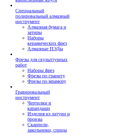
Специальный
полировальный алмазный
инструмент
Алмазная бумага и
затиры
Наборы
керамических фрез
Алмазные ПЭДы
Фрезы для скульптурных
работ
Наборы фрез
Фрезы по граниту
Фрезы по мрамору
Гравировальный
инструмент
Чертилки и
карандаши
Изделия из латуни и
бронзы
Скарпели,
закольники, спицы