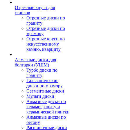
Отрезные круги для
станков
Отрезные диски по
граниту
Отрезные диски по
мрамору
Отрезные круги по
искусственному
камню, кварциту
Алмазные диски для
болгарки (УШМ)
Турбо диски по
граниту
Гальванические
диски по мрамору
Сегментные диски
Мульти диски
Алмазные диски по
керамограниту и
керамической плитки
Алмазные диски по
бетону
Расшивочные диски