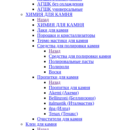
АГШК без охлаждения
АГШК универсальные
ХИМИЯ ДЛЯ КАМНЯ
Назад
ХИМИЯ ДЛЯ КАМНЯ
Лаки для камня
Порошки и кристаллизаторы
Термо мастики для камня
Средства для полировки камня
Назад
Средства для полировки камня
Полировальные пасты
Полироли
Воски
Пропитки для камня
Назад
Пропитки для камня
Akemi (Акеми)
Bellinzoni (Беллинзони)
italmastik (Италмастик)
ilpa (Илпа)
Tenax (Тенакс)
Очистители для камня
Клеи для камня
Назад