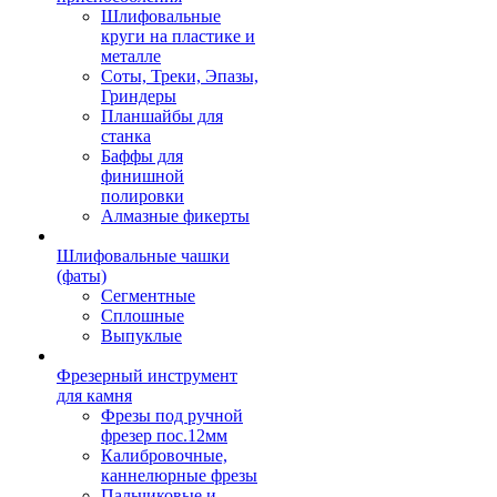
Шлифовальные
круги на пластике и
металле
Соты, Треки, Эпазы,
Гриндеры
Планшайбы для
станка
Баффы для
финишной
полировки
Алмазные фикерты
Шлифовальные чашки
(фаты)
Сегментные
Сплошные
Выпуклые
Фрезерный инструмент
для камня
Фрезы под ручной
фрезер пос.12мм
Калибровочные,
каннелюрные фрезы
Пальчиковые и