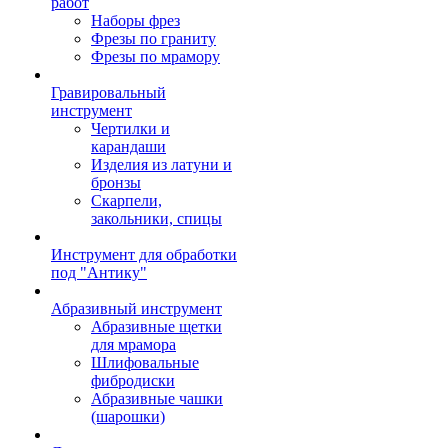
работ
Наборы фрез
Фрезы по граниту
Фрезы по мрамору
Гравировальный
инструмент
Чертилки и
карандаши
Изделия из латуни и
бронзы
Скарпели,
закольники, спицы
Инструмент для обработки
под "Антику"
Абразивный инструмент
Абразивные щетки
для мрамора
Шлифовальные
фибродиски
Абразивные чашки
(шарошки)