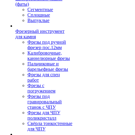
(фаты)
Сегментные
Сплошные
Выпуклые
Фрезерный инструмент
для камня
Фрезы под ручной
фрезер пос.12мм
Калибровочные,
каннелюрные фрезы
Пальчиковые и
барельефные фрезы
Фрезы для спец
работ
Фрезы с
погружением
Фрезы под
гравировальный
станок с ЧПУ
Фрезы для ЧПУ
поликристалл
Свёрла тонкостенные
для ЧПУ