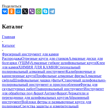
Поделиться
Каталог
Главная
-
Каталог
-
Фрезерный инструмент для камня
Распродажа
Отрезные круги для станков
Алмазные диски для
болгарки (УШМ)
Алмазные гибкие шлифовальные круги
Клеи
для камня
ХИМИЯ ДЛЯ КАМНЯ
Специальный
полировальный алмазный инструмент
Калибровочные и
каннелюрные круги
Профильные алмазные фрезы
Алмазные
свёрла
Шлифовальные чашки (фаты)
Станочный шлифовально-
полировальный инструмент и приспособления
Фрезы для
скульптурных работ
Гравировальный инструмент
Инструмент
для обработки под &quot;Антику&quot;
Держатели и
переходники для шлифовальных кругов
Абразивный
инструмент
Войлоки фетры и размывочные круги для
полировки
Средства защиты и измерительный