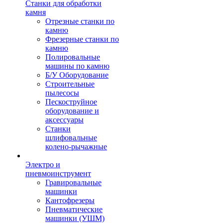
Станки для обработки
камня
Отрезные станки по
камню
Фрезерные станки по
камню
Полировальные
машины по камню
Б/У Оборудование
Строительные
пылесосы
Пескоструйное
оборудование и
аксессуары
Станки
шлифовальные
колено-рычажные
Электро и
пневмоинструмент
Гравировальные
машинки
Кантофрезеры
Пневматические
машинки (УШМ)