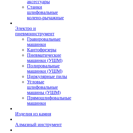
аксессуары
Станки
шлифовальные
колено-рычажные
Электро и
пневмоинструмент
Гравировальные
машинки
Кантофрезеры
Пневматические
машинки (УШМ)
Полировальные
машинки (УШМ)
Циркулярные пилы
Угловые
шлифовальные
машины (УШМ)
Прямошлифовальные
машинки
Изделия из камня
Алмазный инструмент