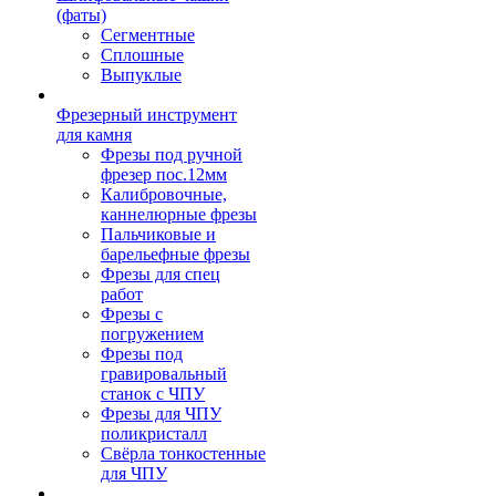
(фаты)
Сегментные
Сплошные
Выпуклые
Фрезерный инструмент
для камня
Фрезы под ручной
фрезер пос.12мм
Калибровочные,
каннелюрные фрезы
Пальчиковые и
барельефные фрезы
Фрезы для спец
работ
Фрезы с
погружением
Фрезы под
гравировальный
станок с ЧПУ
Фрезы для ЧПУ
поликристалл
Свёрла тонкостенные
для ЧПУ