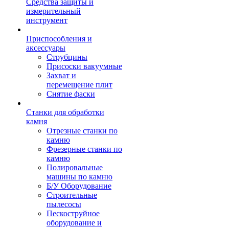
Средства защиты и
измерительный
инструмент
Приспособления и
аксессуары
Струбцины
Присоски вакуумные
Захват и
перемещение плит
Снятие фаски
Станки для обработки
камня
Отрезные станки по
камню
Фрезерные станки по
камню
Полировальные
машины по камню
Б/У Оборудование
Строительные
пылесосы
Пескоструйное
оборудование и