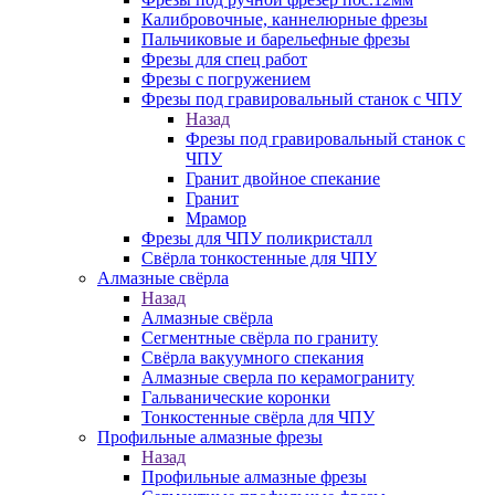
Калибровочные, каннелюрные фрезы
Пальчиковые и барельефные фрезы
Фрезы для спец работ
Фрезы с погружением
Фрезы под гравировальный станок с ЧПУ
Назад
Фрезы под гравировальный станок с
ЧПУ
Гранит двойное спекание
Гранит
Мрамор
Фрезы для ЧПУ поликристалл
Свёрла тонкостенные для ЧПУ
Алмазные свёрла
Назад
Алмазные свёрла
Сегментные свёрла по граниту
Свёрла вакуумного спекания
Алмазные сверла по керамограниту
Гальванические коронки
Тонкостенные свёрла для ЧПУ
Профильные алмазные фрезы
Назад
Профильные алмазные фрезы