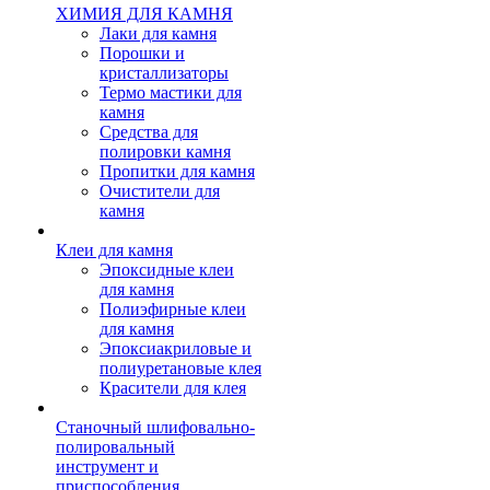
ХИМИЯ ДЛЯ КАМНЯ
Лаки для камня
Порошки и
кристаллизаторы
Термо мастики для
камня
Средства для
полировки камня
Пропитки для камня
Очистители для
камня
Клеи для камня
Эпоксидные клеи
для камня
Полиэфирные клеи
для камня
Эпоксиакриловые и
полиуретановые клея
Красители для клея
Станочный шлифовально-
полировальный
инструмент и
приспособления