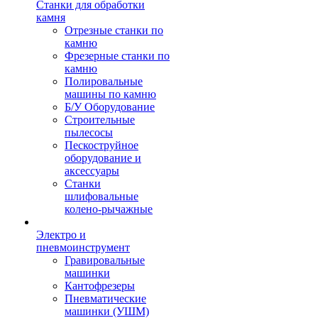
Станки для обработки
камня
Отрезные станки по
камню
Фрезерные станки по
камню
Полировальные
машины по камню
Б/У Оборудование
Строительные
пылесосы
Пескоструйное
оборудование и
аксессуары
Станки
шлифовальные
колено-рычажные
Электро и
пневмоинструмент
Гравировальные
машинки
Кантофрезеры
Пневматические
машинки (УШМ)