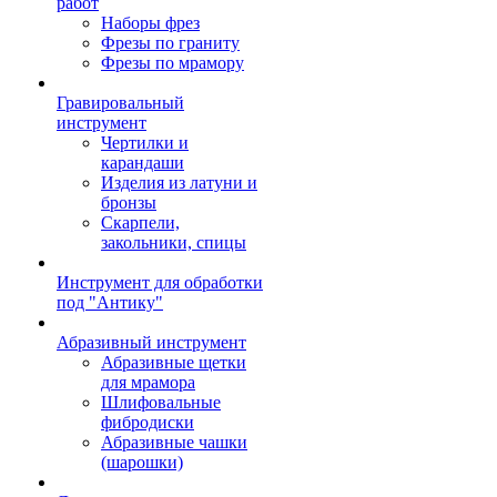
работ
Наборы фрез
Фрезы по граниту
Фрезы по мрамору
Гравировальный
инструмент
Чертилки и
карандаши
Изделия из латуни и
бронзы
Скарпели,
закольники, спицы
Инструмент для обработки
под "Антику"
Абразивный инструмент
Абразивные щетки
для мрамора
Шлифовальные
фибродиски
Абразивные чашки
(шарошки)