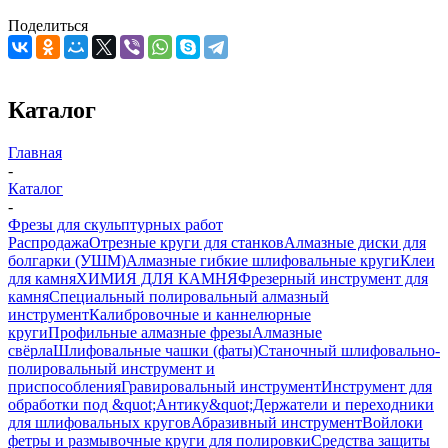
Поделиться
Каталог
Главная
-
Каталог
-
Фрезы для скульптурных работ
Распродажа
Отрезные круги для станков
Алмазные диски для
болгарки (УШМ)
Алмазные гибкие шлифовальные круги
Клеи
для камня
ХИМИЯ ДЛЯ КАМНЯ
Фрезерный инструмент для
камня
Специальный полировальный алмазный
инструмент
Калибровочные и каннелюрные
круги
Профильные алмазные фрезы
Алмазные
свёрла
Шлифовальные чашки (фаты)
Станочный шлифовально-
полировальный инструмент и
приспособления
Гравировальный инструмент
Инструмент для
обработки под &quot;Антику&quot;
Держатели и переходники
для шлифовальных кругов
Абразивный инструмент
Войлоки
фетры и размывочные круги для полировки
Средства защиты