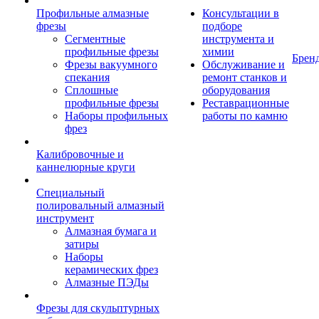
Профильные алмазные
Консультации в
фрезы
подборе
Сегментные
инструмента и
профильные фрезы
химии
Брен
Фрезы вакуумного
Обслуживание и
спекания
ремонт станков и
Сплошные
оборудования
профильные фрезы
Реставрационные
Наборы профильных
работы по камню
фрез
Калибровочные и
каннелюрные круги
Специальный
полировальный алмазный
инструмент
Алмазная бумага и
затиры
Наборы
керамических фрез
Алмазные ПЭДы
Фрезы для скульптурных