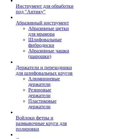
Инструмент для обработки
под "Антику"
Абразивный инструмент
Абразивные щетки
для мрамора
Шлифовальные
фибродиски
Абразивные чашки
(шарошки)
Держатели и переходники
для шлифовальных кругов
Алюминиевые
держатели
Резиновые
держатели
Пластиковые
держатели
Войлоки фетры и
размывочные круги для
полировки