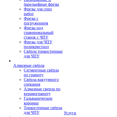
барельефные фрезы
Фрезы для спец
работ
Фрезы с
погружением
Фрезы под
гравировальный
станок с ЧПУ
Фрезы для ЧПУ
поликристалл
Свёрла тонкостенные
для ЧПУ
Алмазные свёрла
Сегментные свёрла
по граниту
Свёрла вакуумного
спекания
Алмазные сверла по
керамограниту
Гальванические
коронки
Тонкостенные свёрла
для ЧПУ
Услуги