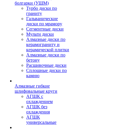
болгарки (УШМ)
Турбо диски по
граниту
Гальванические
диски по мрамору
Сегментные диски
Мульти диски
Алмазные диски по
керамограниту и
керамической плитки
Алмазные диски по
бетону
Расшивочные диски
Сплошные диски по
камню
Алмазные гибкие
шлифовальные круги
АГШК с
охлаждением
АГШК без
охлаждения
АГШК
универсальные