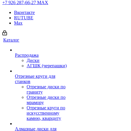
+7 926 287-66-27
МАХ
Вконтакте
RUTUBE
Max
Каталог
Распродажа
Диски
АГШК (черепашки)
Отрезные круги для
станков
Отрезные диски по
граниту
Отрезные диски по
мрамору
Отрезные круги по
искусственному
камню, кварциту
Алмазные диски для