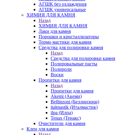
АГШК без охлаждения
АГШК универсальные
ХИМИЯ ДЛЯ КАМНЯ
Назад
ХИМИЯ ДЛЯ КАМНЯ
Лаки для камня
Порошки и кристаллизаторы
Термо мастики для камня
Средства для полировки камня
Назад
Средства для полировки камня
Полировальные пасты
Полироли
Воски
Пропитки для камня
Назад
Пропитки для камня
Akemi (Акеми)
Bellinzoni (Беллинзони)
italmastik (Италмастик)
ilpa (Илпа)
Tenax (Тенакс)
Очистители для камня
Клеи для камня
Назад