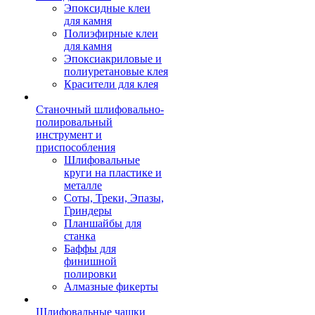
Эпоксидные клеи
для камня
Полиэфирные клеи
для камня
Эпоксиакриловые и
полиуретановые клея
Красители для клея
Станочный шлифовально-
полировальный
инструмент и
приспособления
Шлифовальные
круги на пластике и
металле
Соты, Треки, Эпазы,
Гриндеры
Планшайбы для
станка
Баффы для
финишной
полировки
Алмазные фикерты
Шлифовальные чашки