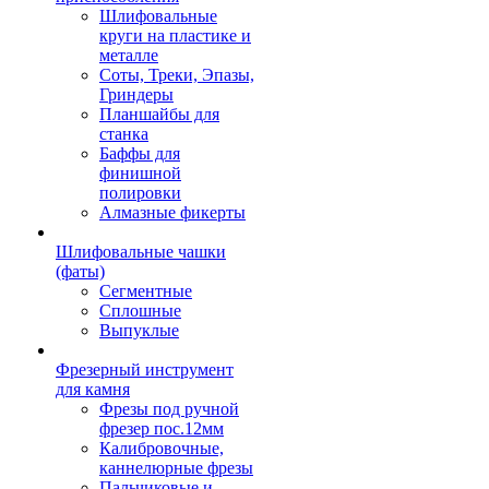
Шлифовальные
круги на пластике и
металле
Соты, Треки, Эпазы,
Гриндеры
Планшайбы для
станка
Баффы для
финишной
полировки
Алмазные фикерты
Шлифовальные чашки
(фаты)
Сегментные
Сплошные
Выпуклые
Фрезерный инструмент
для камня
Фрезы под ручной
фрезер пос.12мм
Калибровочные,
каннелюрные фрезы
Пальчиковые и