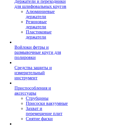
Держатели и переходники
для шлифовальных кругов
Алюминиевые
держатели
Резиновые
держатели
Пластиковые
держатели
Войлоки фетры и
размывочные круги для
полировки
Средства защиты и
измерительный
инструмент
Приспособления и
аксессуары
Струбцины
Присоски вакуумные
Захват и
перемещение плит
Снятие фаски