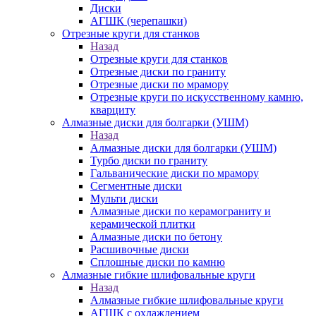
Диски
АГШК (черепашки)
Отрезные круги для станков
Назад
Отрезные круги для станков
Отрезные диски по граниту
Отрезные диски по мрамору
Отрезные круги по искусственному камню,
кварциту
Алмазные диски для болгарки (УШМ)
Назад
Алмазные диски для болгарки (УШМ)
Турбо диски по граниту
Гальванические диски по мрамору
Сегментные диски
Мульти диски
Алмазные диски по керамограниту и
керамической плитки
Алмазные диски по бетону
Расшивочные диски
Сплошные диски по камню
Алмазные гибкие шлифовальные круги
Назад
Алмазные гибкие шлифовальные круги
АГШК с охлаждением