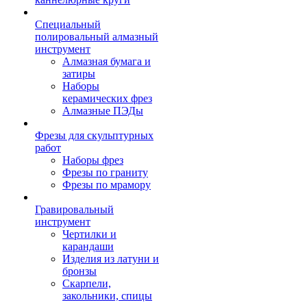
Специальный
полировальный алмазный
инструмент
Алмазная бумага и
затиры
Наборы
керамических фрез
Алмазные ПЭДы
Фрезы для скульптурных
работ
Наборы фрез
Фрезы по граниту
Фрезы по мрамору
Гравировальный
инструмент
Чертилки и
карандаши
Изделия из латуни и
бронзы
Скарпели,
закольники, спицы