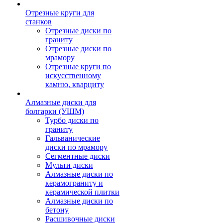
Отрезные круги для
станков
Отрезные диски по
граниту
Отрезные диски по
мрамору
Отрезные круги по
искусственному
камню, кварциту
Алмазные диски для
болгарки (УШМ)
Турбо диски по
граниту
Гальванические
диски по мрамору
Сегментные диски
Мульти диски
Алмазные диски по
керамограниту и
керамической плитки
Алмазные диски по
бетону
Расшивочные диски