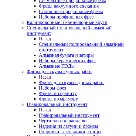
Сегментные профильные фрезы
Фрезы вакуумного спекания
Сплошные профильные фрезы
Наборы профильных фрез
Калибровочные и каннелюрные круги
Специальный полировальный алмазный
инструмент
Назад
Специальный полировальный алмазный
инструмент
Алмазная бумага и затиры
Наборы керамических фрез
Алмазные ПЭДы
Фрезы для скульптурных работ
Назад
Фрезы для скульптурных работ
Наборы фрез
Фрезы по граниту
Фрезы по мрамору
Гравировальный инструмент
Назад
Гравировальный инструмент
Чертилки и карандаши
Изделия из латуни и бронзы
Скарпели, закольники, спицы