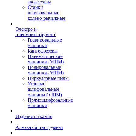
аксессуары
Станки
шлифовальные
колено-рычажные
Электро и
пневмоинструмент
Гравировальные
машинки
Кантофрезеры
Пневматические
машинки (УШМ)
Полировальные
машинки (УШМ)
Циркулярные пилы
Угловые
шлифовальные
машины (УШМ)
Прямошлифовальные
машинки
Изделия из камня
Алмазный инструмент