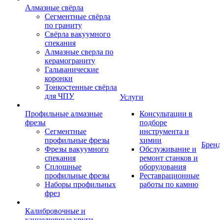
Алмазные свёрла
Сегментные свёрла
по граниту
Свёрла вакуумного
спекания
Алмазные сверла по
керамограниту
Гальванические
коронки
Тонкостенные свёрла
для ЧПУ
Услуги
Профильные алмазные
Консультации в
фрезы
подборе
Сегментные
инструмента и
профильные фрезы
химии
Брен
Фрезы вакуумного
Обслуживание и
спекания
ремонт станков и
Сплошные
оборудования
профильные фрезы
Реставрационные
Наборы профильных
работы по камню
фрез
Калибровочные и
каннелюрные круги