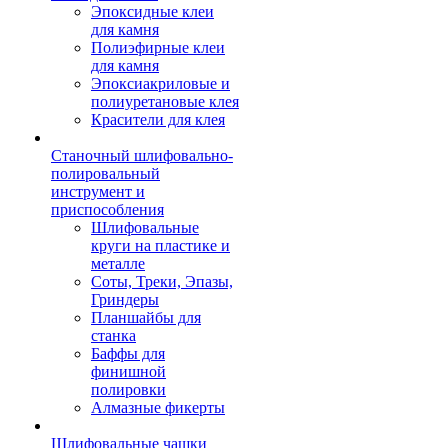
Эпоксидные клеи
для камня
Полиэфирные клеи
для камня
Эпоксиакриловые и
полиуретановые клея
Красители для клея
Станочный шлифовально-
полировальный
инструмент и
приспособления
Шлифовальные
круги на пластике и
металле
Соты, Треки, Эпазы,
Гриндеры
Планшайбы для
станка
Баффы для
финишной
полировки
Алмазные фикерты
Шлифовальные чашки