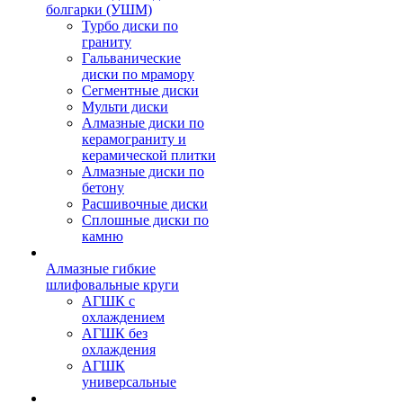
болгарки (УШМ)
Турбо диски по
граниту
Гальванические
диски по мрамору
Сегментные диски
Мульти диски
Алмазные диски по
керамограниту и
керамической плитки
Алмазные диски по
бетону
Расшивочные диски
Сплошные диски по
камню
Алмазные гибкие
шлифовальные круги
АГШК с
охлаждением
АГШК без
охлаждения
АГШК
универсальные