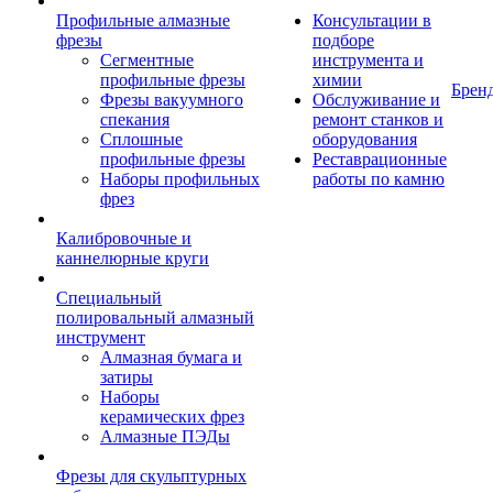
Профильные алмазные
Консультации в
фрезы
подборе
Сегментные
инструмента и
профильные фрезы
химии
Брен
Фрезы вакуумного
Обслуживание и
спекания
ремонт станков и
Сплошные
оборудования
профильные фрезы
Реставрационные
Наборы профильных
работы по камню
фрез
Калибровочные и
каннелюрные круги
Специальный
полировальный алмазный
инструмент
Алмазная бумага и
затиры
Наборы
керамических фрез
Алмазные ПЭДы
Фрезы для скульптурных