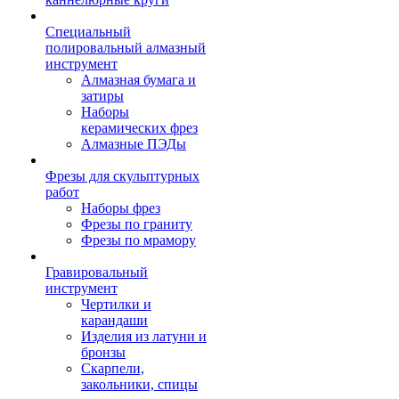
Специальный
полировальный алмазный
инструмент
Алмазная бумага и
затиры
Наборы
керамических фрез
Алмазные ПЭДы
Фрезы для скульптурных
работ
Наборы фрез
Фрезы по граниту
Фрезы по мрамору
Гравировальный
инструмент
Чертилки и
карандаши
Изделия из латуни и
бронзы
Скарпели,
закольники, спицы