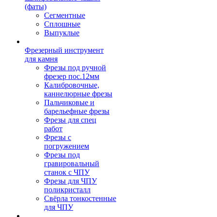
(фаты)
Сегментные
Сплошные
Выпуклые
Фрезерный инструмент
для камня
Фрезы под ручной
фрезер пос.12мм
Калибровочные,
каннелюрные фрезы
Пальчиковые и
барельефные фрезы
Фрезы для спец
работ
Фрезы с
погружением
Фрезы под
гравировальный
станок с ЧПУ
Фрезы для ЧПУ
поликристалл
Свёрла тонкостенные
для ЧПУ