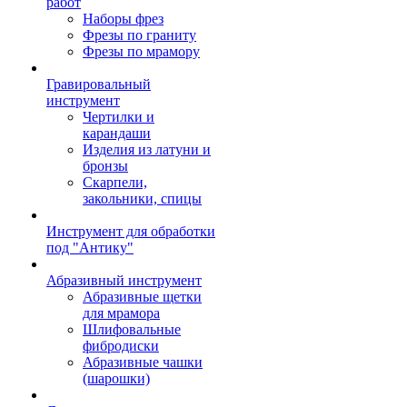
работ
Наборы фрез
Фрезы по граниту
Фрезы по мрамору
Гравировальный
инструмент
Чертилки и
карандаши
Изделия из латуни и
бронзы
Скарпели,
закольники, спицы
Инструмент для обработки
под "Антику"
Абразивный инструмент
Абразивные щетки
для мрамора
Шлифовальные
фибродиски
Абразивные чашки
(шарошки)