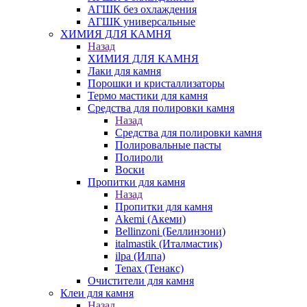
АГШК без охлаждения
АГШК универсальные
ХИМИЯ ДЛЯ КАМНЯ
Назад
ХИМИЯ ДЛЯ КАМНЯ
Лаки для камня
Порошки и кристаллизаторы
Термо мастики для камня
Средства для полировки камня
Назад
Средства для полировки камня
Полировальные пасты
Полироли
Воски
Пропитки для камня
Назад
Пропитки для камня
Akemi (Акеми)
Bellinzoni (Беллинзони)
italmastik (Италмастик)
ilpa (Илпа)
Tenax (Тенакс)
Очистители для камня
Клеи для камня
Назад