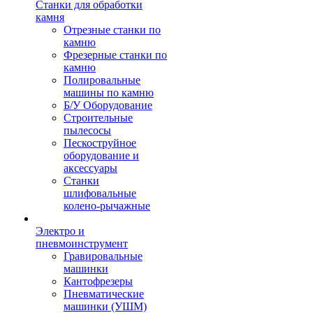
Станки для обработки
камня
Отрезные станки по
камню
Фрезерные станки по
камню
Полировальные
машины по камню
Б/У Оборудование
Строительные
пылесосы
Пескоструйное
оборудование и
аксессуары
Станки
шлифовальные
колено-рычажные
Электро и
пневмоинструмент
Гравировальные
машинки
Кантофрезеры
Пневматические
машинки (УШМ)