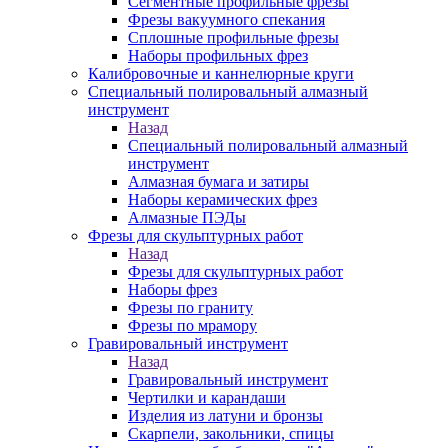
Сегментные профильные фрезы
Фрезы вакуумного спекания
Сплошные профильные фрезы
Наборы профильных фрез
Калибровочные и каннелюрные круги
Специальный полировальный алмазный
инструмент
Назад
Специальный полировальный алмазный
инструмент
Алмазная бумага и затиры
Наборы керамических фрез
Алмазные ПЭДы
Фрезы для скульптурных работ
Назад
Фрезы для скульптурных работ
Наборы фрез
Фрезы по граниту
Фрезы по мрамору
Гравировальный инструмент
Назад
Гравировальный инструмент
Чертилки и карандаши
Изделия из латуни и бронзы
Скарпели, закольники, спицы