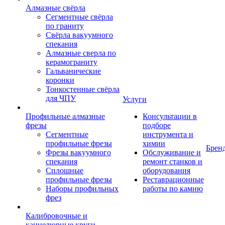
Алмазные свёрла
Сегментные свёрла
по граниту
Свёрла вакуумного
спекания
Алмазные сверла по
керамограниту
Гальванические
коронки
Тонкостенные свёрла
для ЧПУ
Услуги
Профильные алмазные
Консультации в
фрезы
подборе
Сегментные
инструмента и
профильные фрезы
химии
Брен
Фрезы вакуумного
Обслуживание и
спекания
ремонт станков и
Сплошные
оборудования
профильные фрезы
Реставрационные
Наборы профильных
работы по камню
фрез
Калибровочные и
каннелюрные круги