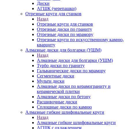
Диски
АГШК (черепашки)
Отрезные круги для станков
Назад
Отрезные круги для станков
Отрезные диски по граниту
Отрезные диски по мрамору
Отрезные круги по искусственному камню,
кварциту
Алмазные диски для болгарки (УШМ)
Назад
Алмазные диски для болгарки (УШМ)
Турбо диски по граниту
Гальванические диски по мрамору
Сегментные диски
Мульти диски
Алмазные диски по керамограниту и
керамической плитки
Алмазные диски по бетону
Расшивочные диски
Сплошные диски по камню
Алмазные гибкие шлифовальные круги
Назад
Алмазные гибкие шлифовальные круги
АГШК с охлаждением