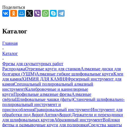
Поделиться
Каталог
Главная
-
Каталог
-
Фрезы для скульптурных работ
Распродажа
Отрезные круги для станков
Алмазные диски для
болгарки (УШМ)
Алмазные гибкие шлифовальные круги
Клеи
для камня
ХИМИЯ ДЛЯ КАМНЯ
Фрезерный инструмент для
камня
Специальный полировальный алмазный
инструмент
Калибровочные и каннелюрные
круги
Профильные алмазные фрезы
Алмазные
свёрла
Шлифовальные чашки (фаты)
Станочный шлифовально-
полировальный инструмент и
приспособления
Гравировальный инструмент
Инструмент для
обработки под &quot;Антику&quot;
Держатели и переходники
для шлифовальных кругов
Абразивный инструмент
Войлоки
фетры и размывочные круги для полировки
Средства защиты