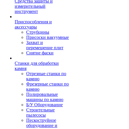
Средства защиты и
измерительный
инструмент
Приспособления и
аксессуары
Струбцины
Присоски вакуумные
Захват и
перемещение плит
Снятие фаски
Станки для обработки
камня
Отрезные станки по
камню
Фрезерные станки по
камню
Полировальные
машины по камню
Б/У Оборудование
Строительные
пылесосы
Пескоструйное
оборудование и