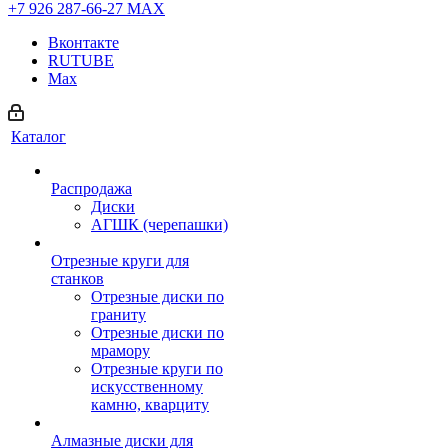
+7 926 287-66-27
МАХ
Вконтакте
RUTUBE
Max
Каталог
Распродажа
Диски
АГШК (черепашки)
Отрезные круги для
станков
Отрезные диски по
граниту
Отрезные диски по
мрамору
Отрезные круги по
искусственному
камню, кварциту
Алмазные диски для