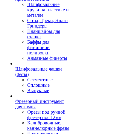
Шлифовальные
круги на пластике и
металле
Соты, Треки, Эпазы,
Гриндеры
Планшайбы для
станка
Баффы для
финишной
полировки
Алмазные фикерты
Шлифовальные чашки
(фаты)
Сегментные
Сплошные
Выпуклые
Фрезерный инструмент
для камня
Фрезы под ручной
фрезер пос.12мм
Калибровочные,
каннелюрные фрезы
Пальчиковые и