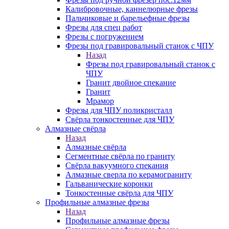
Калибровочные, каннелюрные фрезы
Пальчиковые и барельефные фрезы
Фрезы для спец работ
Фрезы с погружением
Фрезы под гравировальный станок с ЧПУ
Назад
Фрезы под гравировальный станок с
ЧПУ
Гранит двойное спекание
Гранит
Мрамор
Фрезы для ЧПУ поликристалл
Свёрла тонкостенные для ЧПУ
Алмазные свёрла
Назад
Алмазные свёрла
Сегментные свёрла по граниту
Свёрла вакуумного спекания
Алмазные сверла по керамограниту
Гальванические коронки
Тонкостенные свёрла для ЧПУ
Профильные алмазные фрезы
Назад
Профильные алмазные фрезы