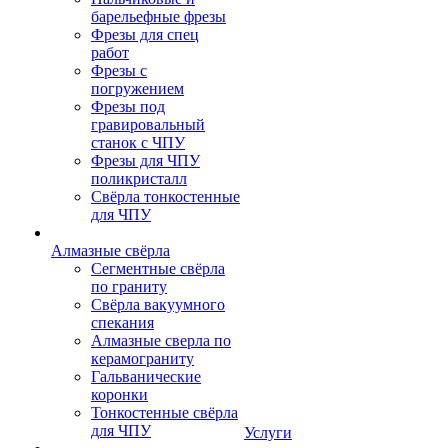
барельефные фрезы
Фрезы для спец
работ
Фрезы с
погружением
Фрезы под
гравировальный
станок с ЧПУ
Фрезы для ЧПУ
поликристалл
Свёрла тонкостенные
для ЧПУ
Алмазные свёрла
Сегментные свёрла
по граниту
Свёрла вакуумного
спекания
Алмазные сверла по
керамограниту
Гальванические
коронки
Тонкостенные свёрла
для ЧПУ
Услуги