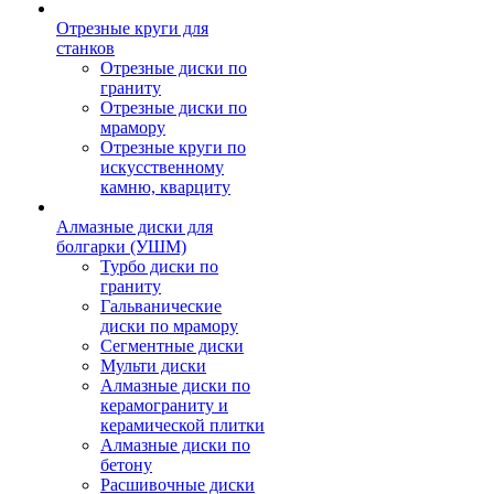
Отрезные круги для
станков
Отрезные диски по
граниту
Отрезные диски по
мрамору
Отрезные круги по
искусственному
камню, кварциту
Алмазные диски для
болгарки (УШМ)
Турбо диски по
граниту
Гальванические
диски по мрамору
Сегментные диски
Мульти диски
Алмазные диски по
керамограниту и
керамической плитки
Алмазные диски по
бетону
Расшивочные диски