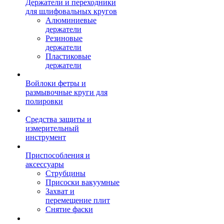
Держатели и переходники
для шлифовальных кругов
Алюминиевые
держатели
Резиновые
держатели
Пластиковые
держатели
Войлоки фетры и
размывочные круги для
полировки
Средства защиты и
измерительный
инструмент
Приспособления и
аксессуары
Струбцины
Присоски вакуумные
Захват и
перемещение плит
Снятие фаски