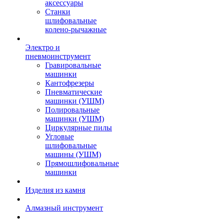
аксессуары
Станки
шлифовальные
колено-рычажные
Электро и
пневмоинструмент
Гравировальные
машинки
Кантофрезеры
Пневматические
машинки (УШМ)
Полировальные
машинки (УШМ)
Циркулярные пилы
Угловые
шлифовальные
машины (УШМ)
Прямошлифовальные
машинки
Изделия из камня
Алмазный инструмент