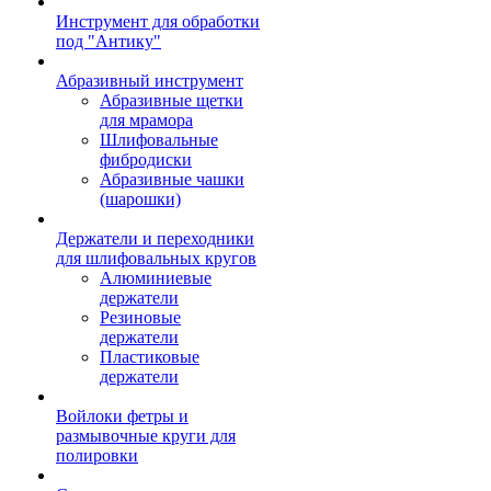
Инструмент для обработки
под "Антику"
Абразивный инструмент
Абразивные щетки
для мрамора
Шлифовальные
фибродиски
Абразивные чашки
(шарошки)
Держатели и переходники
для шлифовальных кругов
Алюминиевые
держатели
Резиновые
держатели
Пластиковые
держатели
Войлоки фетры и
размывочные круги для
полировки