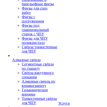
барельефные фрезы
Фрезы для спец
работ
Фрезы с
погружением
Фрезы под
гравировальный
станок с ЧПУ
Фрезы для ЧПУ
поликристалл
Свёрла тонкостенные
для ЧПУ
Алмазные свёрла
Сегментные свёрла
по граниту
Свёрла вакуумного
спекания
Алмазные сверла по
керамограниту
Гальванические
коронки
Тонкостенные свёрла
для ЧПУ
Услуги