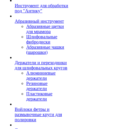
Инструмент для обработки
под "Антику"
Абразивный инструмент
Абразивные щетки
для мрамора
Шлифовальные
фибродиски
Абразивные чашки
(шарошки)
Держатели и переходники
для шлифовальных кругов
Алюминиевые
держатели
Резиновые
держатели
Пластиковые
держатели
Войлоки фетры и
размывочные круги для
полировки