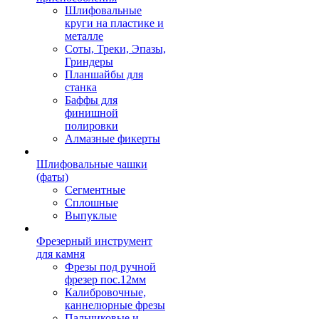
Шлифовальные
круги на пластике и
металле
Соты, Треки, Эпазы,
Гриндеры
Планшайбы для
станка
Баффы для
финишной
полировки
Алмазные фикерты
Шлифовальные чашки
(фаты)
Сегментные
Сплошные
Выпуклые
Фрезерный инструмент
для камня
Фрезы под ручной
фрезер пос.12мм
Калибровочные,
каннелюрные фрезы
Пальчиковые и