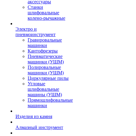
аксессуары
Станки
шлифовальные
колено-рычажные
Электро и
пневмоинструмент
Гравировальные
машинки
Кантофрезеры
Пневматические
машинки (УШМ)
Полировальные
машинки (УШМ)
Циркулярные пилы
Угловые
шлифовальные
машины (УШМ)
Прямошлифовальные
машинки
Изделия из камня
Алмазный инструмент