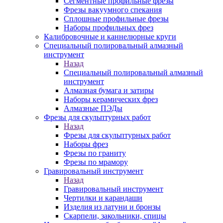
Сегментные профильные фрезы
Фрезы вакуумного спекания
Сплошные профильные фрезы
Наборы профильных фрез
Калибровочные и каннелюрные круги
Специальный полировальный алмазный
инструмент
Назад
Специальный полировальный алмазный
инструмент
Алмазная бумага и затиры
Наборы керамических фрез
Алмазные ПЭДы
Фрезы для скульптурных работ
Назад
Фрезы для скульптурных работ
Наборы фрез
Фрезы по граниту
Фрезы по мрамору
Гравировальный инструмент
Назад
Гравировальный инструмент
Чертилки и карандаши
Изделия из латуни и бронзы
Скарпели, закольники, спицы