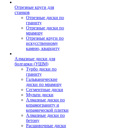
Отрезные круги для
станков
Отрезные диски по
граниту
Отрезные диски по
мрамору
Отрезные круги по
искусственному
камню, кварциту
Алмазные диски для
болгарки (УШМ)
Турбо диски по
граниту
Гальванические
диски по мрамору
Сегментные диски
Мульти диски
Алмазные диски по
керамограниту и
керамической плитки
Алмазные диски по
бетону
Расшивочные диски