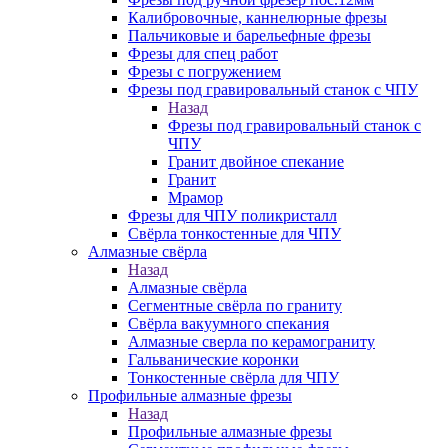
Калибровочные, каннелюрные фрезы
Пальчиковые и барельефные фрезы
Фрезы для спец работ
Фрезы с погружением
Фрезы под гравировальный станок с ЧПУ
Назад
Фрезы под гравировальный станок с
ЧПУ
Гранит двойное спекание
Гранит
Мрамор
Фрезы для ЧПУ поликристалл
Свёрла тонкостенные для ЧПУ
Алмазные свёрла
Назад
Алмазные свёрла
Сегментные свёрла по граниту
Свёрла вакуумного спекания
Алмазные сверла по керамограниту
Гальванические коронки
Тонкостенные свёрла для ЧПУ
Профильные алмазные фрезы
Назад
Профильные алмазные фрезы