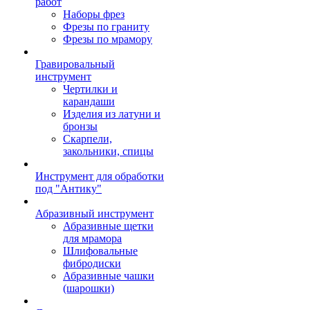
работ
Наборы фрез
Фрезы по граниту
Фрезы по мрамору
Гравировальный
инструмент
Чертилки и
карандаши
Изделия из латуни и
бронзы
Скарпели,
закольники, спицы
Инструмент для обработки
под "Антику"
Абразивный инструмент
Абразивные щетки
для мрамора
Шлифовальные
фибродиски
Абразивные чашки
(шарошки)