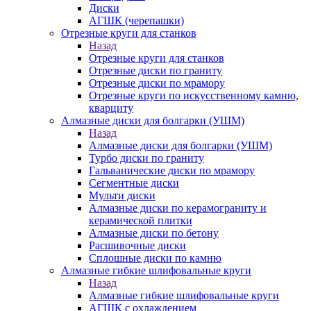
Диски
АГШК (черепашки)
Отрезные круги для станков
Назад
Отрезные круги для станков
Отрезные диски по граниту
Отрезные диски по мрамору
Отрезные круги по искусственному камню,
кварциту
Алмазные диски для болгарки (УШМ)
Назад
Алмазные диски для болгарки (УШМ)
Турбо диски по граниту
Гальванические диски по мрамору
Сегментные диски
Мульти диски
Алмазные диски по керамограниту и
керамической плитки
Алмазные диски по бетону
Расшивочные диски
Сплошные диски по камню
Алмазные гибкие шлифовальные круги
Назад
Алмазные гибкие шлифовальные круги
АГШК с охлаждением