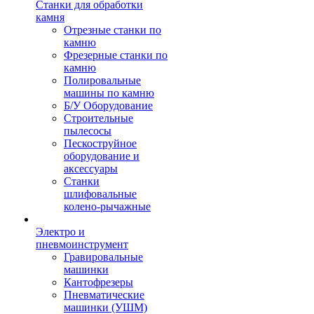
Станки для обработки
камня
Отрезные станки по
камню
Фрезерные станки по
камню
Полировальные
машины по камню
Б/У Оборудование
Строительные
пылесосы
Пескоструйное
оборудование и
аксессуары
Станки
шлифовальные
колено-рычажные
Электро и
пневмоинструмент
Гравировальные
машинки
Кантофрезеры
Пневматические
машинки (УШМ)