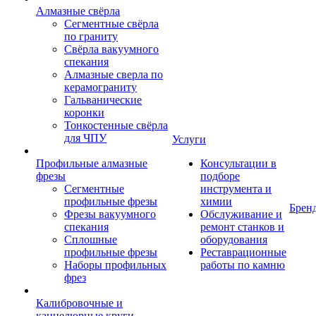
Алмазные свёрла
Сегментные свёрла
по граниту
Свёрла вакуумного
спекания
Алмазные сверла по
керамограниту
Гальванические
коронки
Тонкостенные свёрла
для ЧПУ
Услуги
Профильные алмазные
Консультации в
фрезы
подборе
Сегментные
инструмента и
профильные фрезы
химии
Брен
Фрезы вакуумного
Обслуживание и
спекания
ремонт станков и
Сплошные
оборудования
профильные фрезы
Реставрационные
Наборы профильных
работы по камню
фрез
Калибровочные и
каннелюрные круги