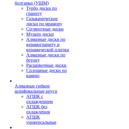
болгарки (УШМ)
Турбо диски по
граниту
Гальванические
диски по мрамору
Сегментные диски
Мульти диски
Алмазные диски по
керамограниту и
керамической плитки
Алмазные диски по
бетону
Расшивочные диски
Сплошные диски по
камню
Алмазные гибкие
шлифовальные круги
АГШК с
охлаждением
АГШК без
охлаждения
АГШК
универсальные