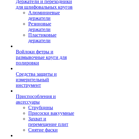
Держатели и переходники
для шлифовальных кругов
Алюминиевые
держатели
Резиновые
держатели
Пластиковые
держатели
Войлоки фетры и
размывочные круги для
полировки
Средства защиты и
измерительный
инструмент
Приспособления и
аксессуары
Струбцины
Присоски вакуумные
Захват и
перемещение плит
Снятие фаски