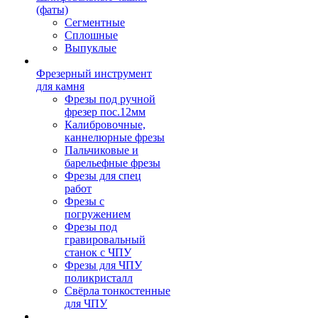
(фаты)
Сегментные
Сплошные
Выпуклые
Фрезерный инструмент
для камня
Фрезы под ручной
фрезер пос.12мм
Калибровочные,
каннелюрные фрезы
Пальчиковые и
барельефные фрезы
Фрезы для спец
работ
Фрезы с
погружением
Фрезы под
гравировальный
станок с ЧПУ
Фрезы для ЧПУ
поликристалл
Свёрла тонкостенные
для ЧПУ