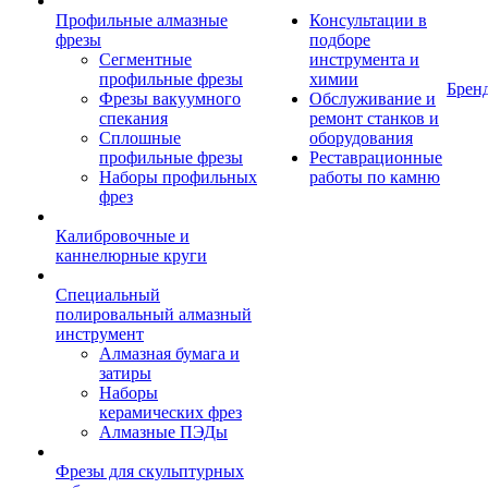
Профильные алмазные
Консультации в
фрезы
подборе
Сегментные
инструмента и
профильные фрезы
химии
Брен
Фрезы вакуумного
Обслуживание и
спекания
ремонт станков и
Сплошные
оборудования
профильные фрезы
Реставрационные
Наборы профильных
работы по камню
фрез
Калибровочные и
каннелюрные круги
Специальный
полировальный алмазный
инструмент
Алмазная бумага и
затиры
Наборы
керамических фрез
Алмазные ПЭДы
Фрезы для скульптурных