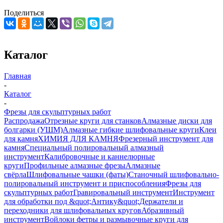
Поделиться
Каталог
Главная
-
Каталог
-
Фрезы для скульптурных работ
Распродажа
Отрезные круги для станков
Алмазные диски для
болгарки (УШМ)
Алмазные гибкие шлифовальные круги
Клеи
для камня
ХИМИЯ ДЛЯ КАМНЯ
Фрезерный инструмент для
камня
Специальный полировальный алмазный
инструмент
Калибровочные и каннелюрные
круги
Профильные алмазные фрезы
Алмазные
свёрла
Шлифовальные чашки (фаты)
Станочный шлифовально-
полировальный инструмент и приспособления
Фрезы для
скульптурных работ
Гравировальный инструмент
Инструмент
для обработки под &quot;Антику&quot;
Держатели и
переходники для шлифовальных кругов
Абразивный
инструмент
Войлоки фетры и размывочные круги для