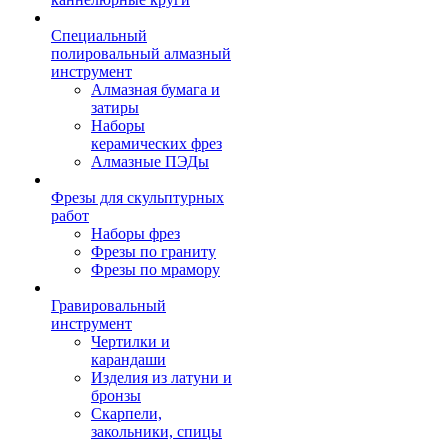
Специальный
полировальный алмазный
инструмент
Алмазная бумага и
затиры
Наборы
керамических фрез
Алмазные ПЭДы
Фрезы для скульптурных
работ
Наборы фрез
Фрезы по граниту
Фрезы по мрамору
Гравировальный
инструмент
Чертилки и
карандаши
Изделия из латуни и
бронзы
Скарпели,
закольники, спицы