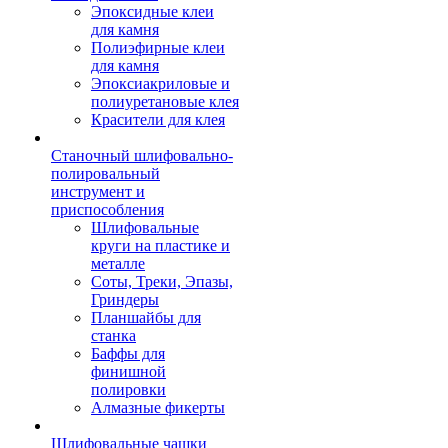
Эпоксидные клеи
для камня
Полиэфирные клеи
для камня
Эпоксиакриловые и
полиуретановые клея
Красители для клея
Станочный шлифовально-
полировальный
инструмент и
приспособления
Шлифовальные
круги на пластике и
металле
Соты, Треки, Эпазы,
Гриндеры
Планшайбы для
станка
Баффы для
финишной
полировки
Алмазные фикерты
Шлифовальные чашки