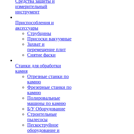
Средства защиты и
измерительный
инструмент
Приспособления и
аксессуары
Струбцины
Присоски вакуумные
Захват и
перемещение плит
Снятие фаски
Станки для обработки
камня
Отрезные станки по
камню
Фрезерные станки по
камню
Полировальные
машины по камню
Б/У Оборудование
Строительные
пылесосы
Пескоструйное
оборудование и