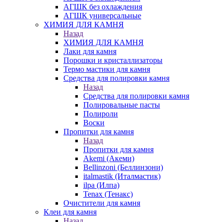
АГШК без охлаждения
АГШК универсальные
ХИМИЯ ДЛЯ КАМНЯ
Назад
ХИМИЯ ДЛЯ КАМНЯ
Лаки для камня
Порошки и кристаллизаторы
Термо мастики для камня
Средства для полировки камня
Назад
Средства для полировки камня
Полировальные пасты
Полироли
Воски
Пропитки для камня
Назад
Пропитки для камня
Akemi (Акеми)
Bellinzoni (Беллинзони)
italmastik (Италмастик)
ilpa (Илпа)
Tenax (Тенакс)
Очистители для камня
Клеи для камня
Назад