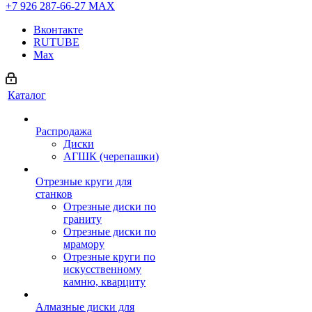
+7 926 287-66-27
МАХ
Вконтакте
RUTUBE
Max
Каталог
Распродажа
Диски
АГШК (черепашки)
Отрезные круги для
станков
Отрезные диски по
граниту
Отрезные диски по
мрамору
Отрезные круги по
искусственному
камню, кварциту
Алмазные диски для