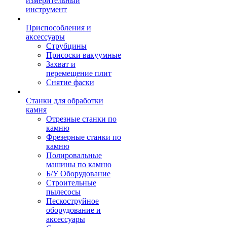
измерительный
инструмент
Приспособления и
аксессуары
Струбцины
Присоски вакуумные
Захват и
перемещение плит
Снятие фаски
Станки для обработки
камня
Отрезные станки по
камню
Фрезерные станки по
камню
Полировальные
машины по камню
Б/У Оборудование
Строительные
пылесосы
Пескоструйное
оборудование и
аксессуары