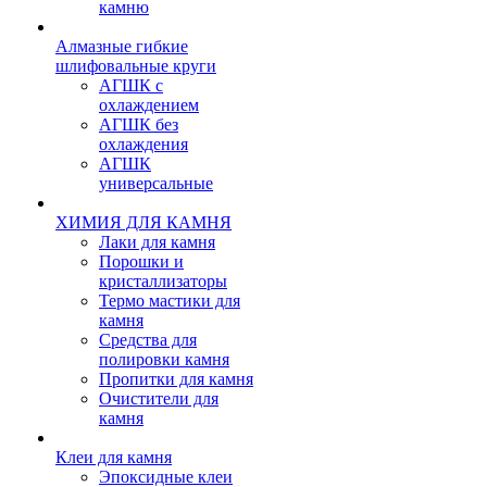
камню
Алмазные гибкие
шлифовальные круги
АГШК с
охлаждением
АГШК без
охлаждения
АГШК
универсальные
ХИМИЯ ДЛЯ КАМНЯ
Лаки для камня
Порошки и
кристаллизаторы
Термо мастики для
камня
Средства для
полировки камня
Пропитки для камня
Очистители для
камня
Клеи для камня
Эпоксидные клеи