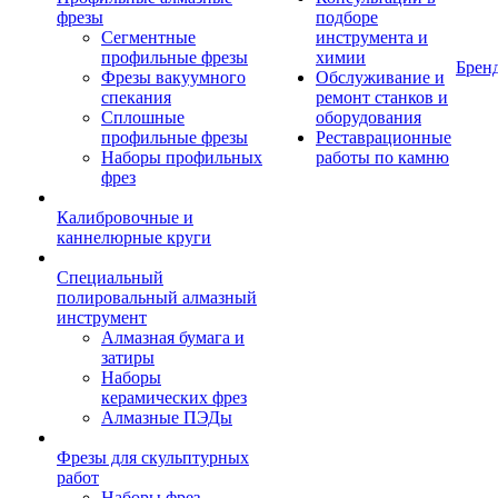
фрезы
подборе
Сегментные
инструмента и
профильные фрезы
химии
Брен
Фрезы вакуумного
Обслуживание и
спекания
ремонт станков и
Сплошные
оборудования
профильные фрезы
Реставрационные
Наборы профильных
работы по камню
фрез
Калибровочные и
каннелюрные круги
Специальный
полировальный алмазный
инструмент
Алмазная бумага и
затиры
Наборы
керамических фрез
Алмазные ПЭДы
Фрезы для скульптурных
работ
Наборы фрез