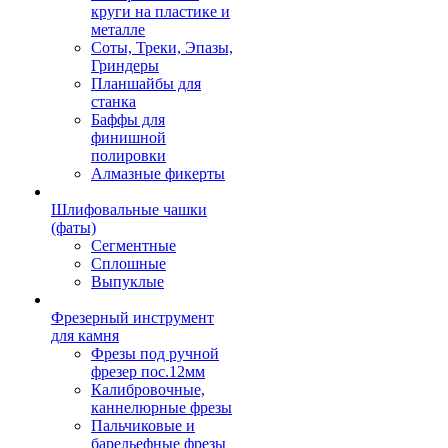
круги на пластике и
металле
Соты, Треки, Эпазы,
Гриндеры
Планшайбы для
станка
Баффы для
финишной
полировки
Алмазные фикерты
Шлифовальные чашки
(фаты)
Сегментные
Сплошные
Выпуклые
Фрезерный инструмент
для камня
Фрезы под ручной
фрезер пос.12мм
Калибровочные,
каннелюрные фрезы
Пальчиковые и
барельефные фрезы