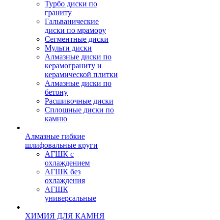
Турбо диски по
граниту
Гальванические
диски по мрамору
Сегментные диски
Мульти диски
Алмазные диски по
керамограниту и
керамической плитки
Алмазные диски по
бетону
Расшивочные диски
Сплошные диски по
камню
Алмазные гибкие
шлифовальные круги
АГШК с
охлаждением
АГШК без
охлаждения
АГШК
универсальные
ХИМИЯ ДЛЯ КАМНЯ