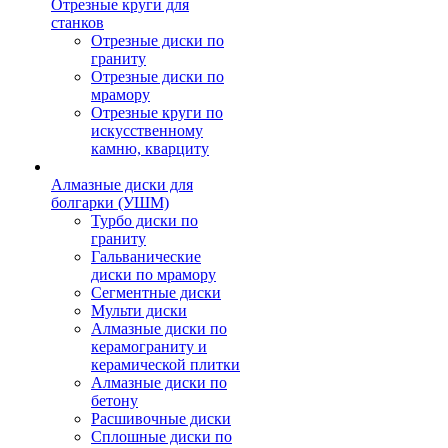
Отрезные круги для
станков
Отрезные диски по
граниту
Отрезные диски по
мрамору
Отрезные круги по
искусственному
камню, кварциту
Алмазные диски для
болгарки (УШМ)
Турбо диски по
граниту
Гальванические
диски по мрамору
Сегментные диски
Мульти диски
Алмазные диски по
керамограниту и
керамической плитки
Алмазные диски по
бетону
Расшивочные диски
Сплошные диски по