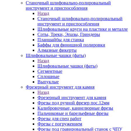
Станочный шлифовально-полировальный
инструмент и приспособления
Назад
Станочный шлифовально-полировальный
инструмент и приспособления
Шлифовальные круги на пластике и металле
Соты, Треки, Эпазы, Гриндеры
Планшайбы для станка
Баффы для финишной полировки
Алмазные фикерты
Шлифовальные чашки (фаты)
Назад
Шлифовальные чашки (фаты)
Сегментные
Сплошные
Выпуклые
Фрезерный инструмент для камня
Назад
Фрезерный инструмент для камня
Фрезы под ручной фрезер пос.12мм
Калибровочные, каннелюрные фрезы
Пальчиковые и барельефные фрезы
Фрезы для спец работ
Фрезы с погружением
Фрезы под гравировальный станок с ЧПУ