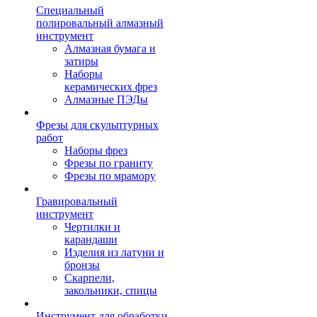
Специальный
полировальный алмазный
инструмент
Алмазная бумага и
затиры
Наборы
керамических фрез
Алмазные ПЭДы
Фрезы для скульптурных
работ
Наборы фрез
Фрезы по граниту
Фрезы по мрамору
Гравировальный
инструмент
Чертилки и
карандаши
Изделия из латуни и
бронзы
Скарпели,
закольники, спицы
Инструмент для обработки