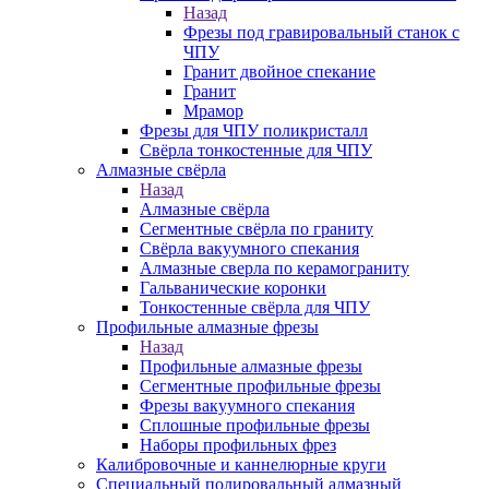
Назад
Фрезы под гравировальный станок с
ЧПУ
Гранит двойное спекание
Гранит
Мрамор
Фрезы для ЧПУ поликристалл
Свёрла тонкостенные для ЧПУ
Алмазные свёрла
Назад
Алмазные свёрла
Сегментные свёрла по граниту
Свёрла вакуумного спекания
Алмазные сверла по керамограниту
Гальванические коронки
Тонкостенные свёрла для ЧПУ
Профильные алмазные фрезы
Назад
Профильные алмазные фрезы
Сегментные профильные фрезы
Фрезы вакуумного спекания
Сплошные профильные фрезы
Наборы профильных фрез
Калибровочные и каннелюрные круги
Специальный полировальный алмазный