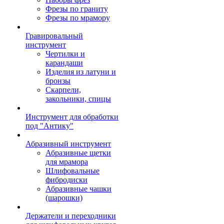
Фрезы по граниту
Фрезы по мрамору
Гравировальный
инструмент
Чертилки и
карандаши
Изделия из латуни и
бронзы
Скарпели,
закольники, спицы
Инструмент для обработки
под "Антику"
Абразивный инструмент
Абразивные щетки
для мрамора
Шлифовальные
фибродиски
Абразивные чашки
(шарошки)
Держатели и переходники