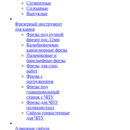
Сегментные
Сплошные
Выпуклые
Фрезерный инструмент
для камня
Фрезы под ручной
фрезер пос.12мм
Калибровочные,
каннелюрные фрезы
Пальчиковые и
барельефные фрезы
Фрезы для спец
работ
Фрезы с
погружением
Фрезы под
гравировальный
станок с ЧПУ
Фрезы для ЧПУ
поликристалл
Свёрла тонкостенные
для ЧПУ
Алмазные свёрла