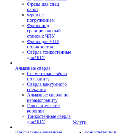
Фрезы для спец
работ
Фрезы с
погружением
Фрезы под
гравировальный
станок с ЧПУ
Фрезы для ЧПУ
поликристалл
Свёрла тонкостенные
для ЧПУ
Алмазные свёрла
Сегментные свёрла
по граниту
Свёрла вакуумного
спекания
Алмазные сверла по
керамограниту
Гальванические
коронки
Тонкостенные свёрла
для ЧПУ
Услуги
Профильные алмазные
Консультации в