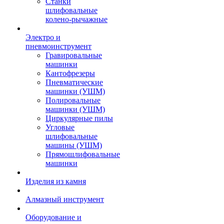
Станки
шлифовальные
колено-рычажные
Электро и
пневмоинструмент
Гравировальные
машинки
Кантофрезеры
Пневматические
машинки (УШМ)
Полировальные
машинки (УШМ)
Циркулярные пилы
Угловые
шлифовальные
машины (УШМ)
Прямошлифовальные
машинки
Изделия из камня
Алмазный инструмент
Оборудование и