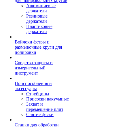
для шлифовальных кругов
Алюминиевые
держатели
Резиновые
держатели
Пластиковые
держатели
Войлоки фетры и
размывочные круги для
полировки
Средства защиты и
измерительный
инструмент
Приспособления и
аксессуары
Струбцины
Присоски вакуумные
Захват и
перемещение плит
Снятие фаски
Станки для обработки