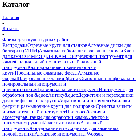
Каталог
Главная
-
Каталог
-
Фрезы для скульптурных работ
Распродажа
Отрезные круги для станков
Алмазные диски для
болгарки (УШМ)
Алмазные гибкие шлифовальные круги
Клеи
для камня
ХИМИЯ ДЛЯ КАМНЯ
Фрезерный инструмент для
камня
Специальный полировальный алмазный
инструмент
Калибровочные и каннелюрные
круги
Профильные алмазные фрезы
Алмазные
свёрла
Шлифовальные чашки (фаты)
Станочный шлифовально-
полировальный инструмент и
приспособления
Гравировальный инструмент
Инструмент для
обработки под &quot;Антику&quot;
Держатели и переходники
для шлифовальных кругов
Абразивный инструмент
Войлоки
фетры и размывочные круги для полировки
Средства защиты
и измерительный инструмент
Приспособления и
аксессуары
Станки для обработки камня
Электро и
пневмоинструмент
Изделия из камня
Алмазный
инструмент
Оборудование и расходники для каменных
полов
Новинки
Алмазные инструменты Woosuk