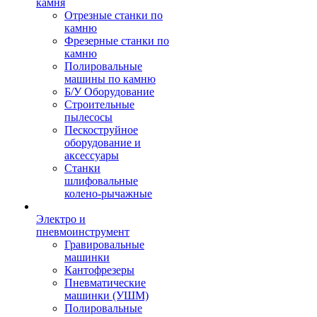
камня
Отрезные станки по
камню
Фрезерные станки по
камню
Полировальные
машины по камню
Б/У Оборудование
Строительные
пылесосы
Пескоструйное
оборудование и
аксессуары
Станки
шлифовальные
колено-рычажные
Электро и
пневмоинструмент
Гравировальные
машинки
Кантофрезеры
Пневматические
машинки (УШМ)
Полировальные