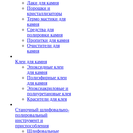
Лаки для камня
Порошки и
кристаллизаторы
Термо мастики для
камня
Средства для
полировки камня
Пропитки для камня
Очистители для
камня
Клеи для камня
Эпоксидные клеи
для камня
Полиэфирные клеи
для камня
Эпоксиакриловые и
полиуретановые клея
Красители для клея
Станочный шлифовально-
полировальный
инструмент и
приспособления
Шлифовальные