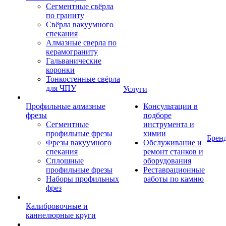
Сегментные свёрла
по граниту
Свёрла вакуумного
спекания
Алмазные сверла по
керамограниту
Гальванические
коронки
Тонкостенные свёрла
для ЧПУ
Услуги
Профильные алмазные
Консультации в
фрезы
подборе
Сегментные
инструмента и
профильные фрезы
химии
Брен
Фрезы вакуумного
Обслуживание и
спекания
ремонт станков и
Сплошные
оборудования
профильные фрезы
Реставрационные
Наборы профильных
работы по камню
фрез
Калибровочные и
каннелюрные круги