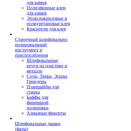
для камня
Полиэфирные клеи
для камня
Эпоксиакриловые и
полиуретановые клея
Красители для клея
Станочный шлифовально-
полировальный
инструмент и
приспособления
Шлифовальные
круги на пластике и
металле
Соты, Треки, Эпазы,
Гриндеры
Планшайбы для
станка
Баффы для
финишной
полировки
Алмазные фикерты
Шлифовальные чашки
(фаты)