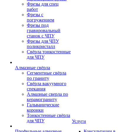
Фрезы для спец
работ
Фрезы с
погружением
Фрезы под
гравировальный
станок с ЧПУ
Фрезы для ЧПУ
поликристалл
Свёрла тонкостенные
для ЧПУ
Алмазные свёрла
Сегментные свёрла
по граниту
Свёрла вакуумного
спекания
Алмазные сверла по
керамограниту
Гальванические
коронки
Тонкостенные свёрла
для ЧПУ
Услуги
Профильные алмазные
Консультации в