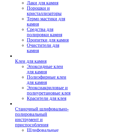
Лаки для камня
Порошки и
кристаллизаторы
Термо мастики для
камня
Средства для
полировки камня
Пропитки для камня
Очистители для
камня
Клеи для камня
Эпоксидные клеи
для камня
Полиэфирные клеи
для камня
Эпоксиакриловые и
полиуретановые клея
Красители для клея
Станочный шлифовально-
полировальный
инструмент и
приспособления
Шлифовальные