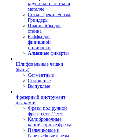
круги на пластике и
металле
Соты, Треки, Эпазы,
Гриндеры
Планшайбы для
станка
Баффы для
финишной
полировки
Алмазные фикерты
Шлифовальные чашки
(фаты)
Сегментные
Сплошные
Выпуклые
Фрезерный инструмент
для камня
Фрезы под ручной
фрезер пос.12мм
Калибровочные,
каннелюрные фрезы
Пальчиковые и
барельефные фрезы