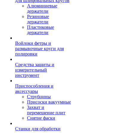
для шлифовальных кругов
Алюминиевые
держатели
Резиновые
держатели
Пластиковые
держатели
Войлоки фетры и
размывочные круги для
полировки
Средства защиты и
измерительный
инструмент
Приспособления и
аксессуары
Струбцины
Присоски вакуумные
Захват и
перемещение плит
Снятие фаски
Станки для обработки