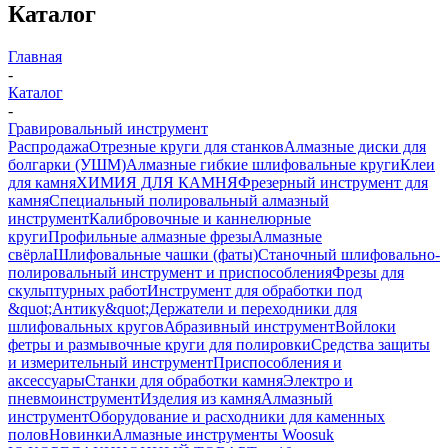
Каталог
Главная
-
Каталог
-
Гравировальный инструмент
Распродажа
Отрезные круги для станков
Алмазные диски для
болгарки (УШМ)
Алмазные гибкие шлифовальные круги
Клеи
для камня
ХИМИЯ ДЛЯ КАМНЯ
Фрезерный инструмент для
камня
Специальный полировальный алмазный
инструмент
Калибровочные и каннелюрные
круги
Профильные алмазные фрезы
Алмазные
свёрла
Шлифовальные чашки (фаты)
Станочный шлифовально-
полировальный инструмент и приспособления
Фрезы для
скульптурных работ
Инструмент для обработки под
&quot;Антику&quot;
Держатели и переходники для
шлифовальных кругов
Абразивный инструмент
Войлоки
фетры и размывочные круги для полировки
Средства защиты
и измерительный инструмент
Приспособления и
аксессуары
Станки для обработки камня
Электро и
пневмоинструмент
Изделия из камня
Алмазный
инструмент
Оборудование и расходники для каменных
полов
Новинки
Алмазные инструменты Woosuk