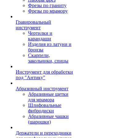
Фрезы по граниту
Фрезы по мрамору
Гравировальный
инструмент
Чертилки и
карандаши
Изделия из латуни и
бронзы
Скарпели,
закольники, спицы
Инструмент для обработки
под "Антику"
Абразивный инструмент
Абразивные щетки
для мрамора
Шлифовальные
фибродиски
Абразивные чашки
(шарошки)
Держатели и переходники