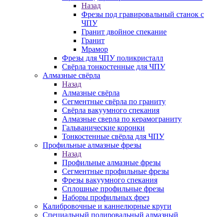
Назад
Фрезы под гравировальный станок с
ЧПУ
Гранит двойное спекание
Гранит
Мрамор
Фрезы для ЧПУ поликристалл
Свёрла тонкостенные для ЧПУ
Алмазные свёрла
Назад
Алмазные свёрла
Сегментные свёрла по граниту
Свёрла вакуумного спекания
Алмазные сверла по керамограниту
Гальванические коронки
Тонкостенные свёрла для ЧПУ
Профильные алмазные фрезы
Назад
Профильные алмазные фрезы
Сегментные профильные фрезы
Фрезы вакуумного спекания
Сплошные профильные фрезы
Наборы профильных фрез
Калибровочные и каннелюрные круги
Специальный полировальный алмазный