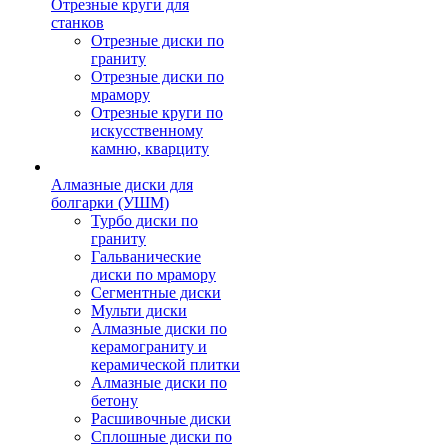
Отрезные круги для
станков
Отрезные диски по
граниту
Отрезные диски по
мрамору
Отрезные круги по
искусственному
камню, кварциту
Алмазные диски для
болгарки (УШМ)
Турбо диски по
граниту
Гальванические
диски по мрамору
Сегментные диски
Мульти диски
Алмазные диски по
керамограниту и
керамической плитки
Алмазные диски по
бетону
Расшивочные диски
Сплошные диски по