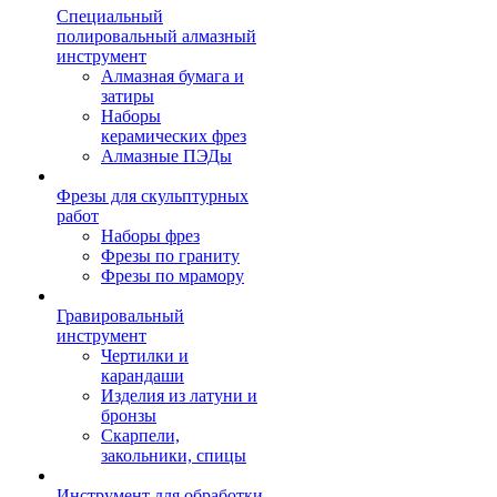
Специальный
полировальный алмазный
инструмент
Алмазная бумага и
затиры
Наборы
керамических фрез
Алмазные ПЭДы
Фрезы для скульптурных
работ
Наборы фрез
Фрезы по граниту
Фрезы по мрамору
Гравировальный
инструмент
Чертилки и
карандаши
Изделия из латуни и
бронзы
Скарпели,
закольники, спицы
Инструмент для обработки