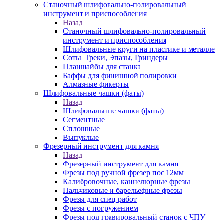
Станочный шлифовально-полировальный
инструмент и приспособления
Назад
Станочный шлифовально-полировальный
инструмент и приспособления
Шлифовальные круги на пластике и металле
Соты, Треки, Эпазы, Гриндеры
Планшайбы для станка
Баффы для финишной полировки
Алмазные фикерты
Шлифовальные чашки (фаты)
Назад
Шлифовальные чашки (фаты)
Сегментные
Сплошные
Выпуклые
Фрезерный инструмент для камня
Назад
Фрезерный инструмент для камня
Фрезы под ручной фрезер пос.12мм
Калибровочные, каннелюрные фрезы
Пальчиковые и барельефные фрезы
Фрезы для спец работ
Фрезы с погружением
Фрезы под гравировальный станок с ЧПУ