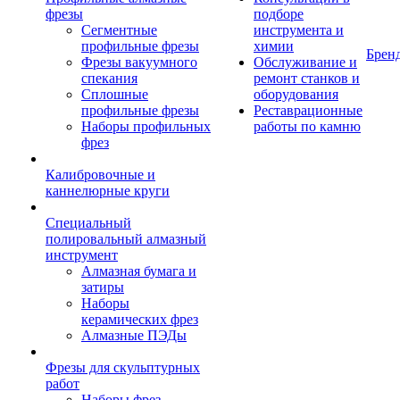
фрезы
подборе
Сегментные
инструмента и
профильные фрезы
химии
Брен
Фрезы вакуумного
Обслуживание и
спекания
ремонт станков и
Сплошные
оборудования
профильные фрезы
Реставрационные
Наборы профильных
работы по камню
фрез
Калибровочные и
каннелюрные круги
Специальный
полировальный алмазный
инструмент
Алмазная бумага и
затиры
Наборы
керамических фрез
Алмазные ПЭДы
Фрезы для скульптурных
работ
Наборы фрез