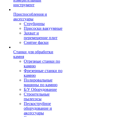
измерительный
инструмент
Приспособления и
аксессуары
Струбцины
Присоски вакуумные
Захват и
перемещение плит
Снятие фаски
Станки для обработки
камня
Отрезные станки по
камню
Фрезерные станки по
камню
Полировальные
машины по камню
Б/У Оборудование
Строительные
пылесосы
Пескоструйное
оборудование и
аксессуары