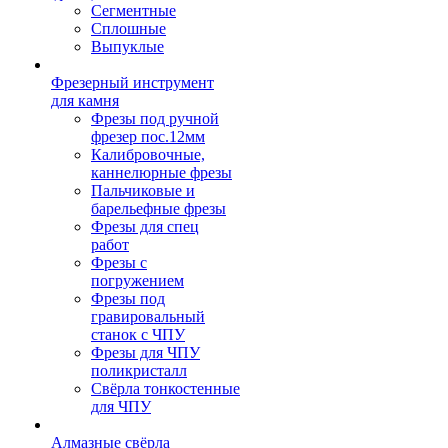
Сегментные
Сплошные
Выпуклые
Фрезерный инструмент
для камня
Фрезы под ручной
фрезер пос.12мм
Калибровочные,
каннелюрные фрезы
Пальчиковые и
барельефные фрезы
Фрезы для спец
работ
Фрезы с
погружением
Фрезы под
гравировальный
станок с ЧПУ
Фрезы для ЧПУ
поликристалл
Свёрла тонкостенные
для ЧПУ
Алмазные свёрла