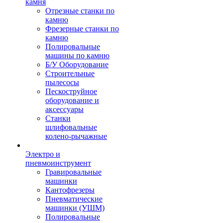
камня
Отрезные станки по
камню
Фрезерные станки по
камню
Полировальные
машины по камню
Б/У Оборудование
Строительные
пылесосы
Пескоструйное
оборудование и
аксессуары
Станки
шлифовальные
колено-рычажные
Электро и
пневмоинструмент
Гравировальные
машинки
Кантофрезеры
Пневматические
машинки (УШМ)
Полировальные