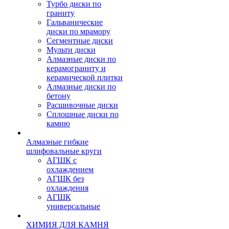
Турбо диски по
граниту
Гальванические
диски по мрамору
Сегментные диски
Мульти диски
Алмазные диски по
керамограниту и
керамической плитки
Алмазные диски по
бетону
Расшивочные диски
Сплошные диски по
камню
Алмазные гибкие
шлифовальные круги
АГШК с
охлаждением
АГШК без
охлаждения
АГШК
универсальные
ХИМИЯ ДЛЯ КАМНЯ