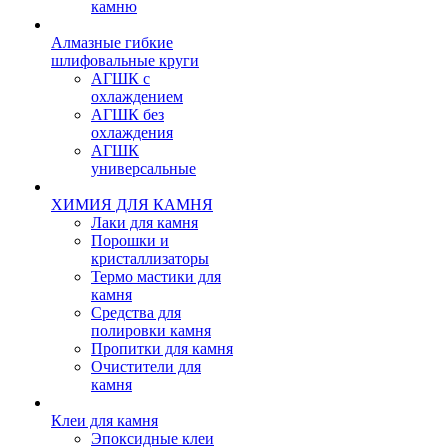
камню
Алмазные гибкие
шлифовальные круги
АГШК с
охлаждением
АГШК без
охлаждения
АГШК
универсальные
ХИМИЯ ДЛЯ КАМНЯ
Лаки для камня
Порошки и
кристаллизаторы
Термо мастики для
камня
Средства для
полировки камня
Пропитки для камня
Очистители для
камня
Клеи для камня
Эпоксидные клеи