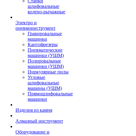
Станки
шлифовальные
колено-рычажные
Электро и
пневмоинструмент
Гравировальные
машинки
Кантофрезеры
Пневматические
машинки (УШМ)
Полировальные
машинки (УШМ)
Циркулярные пилы
Угловые
шлифовальные
машины (УШМ)
Прямошлифовальные
машинки
Изделия из камня
Алмазный инструмент
Оборудование и