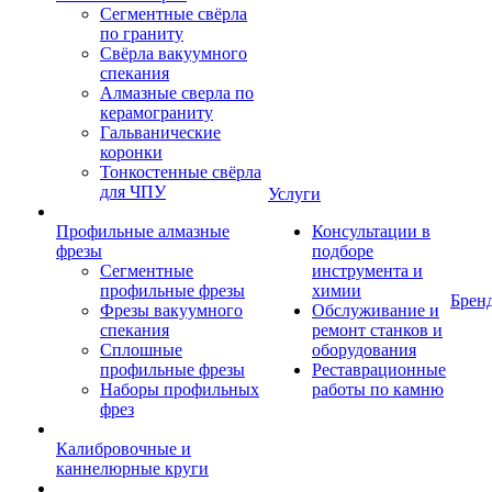
Сегментные свёрла
по граниту
Свёрла вакуумного
спекания
Алмазные сверла по
керамограниту
Гальванические
коронки
Тонкостенные свёрла
для ЧПУ
Услуги
Профильные алмазные
Консультации в
фрезы
подборе
Сегментные
инструмента и
профильные фрезы
химии
Брен
Фрезы вакуумного
Обслуживание и
спекания
ремонт станков и
Сплошные
оборудования
профильные фрезы
Реставрационные
Наборы профильных
работы по камню
фрез
Калибровочные и
каннелюрные круги