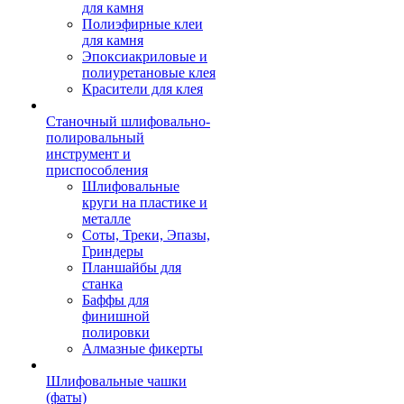
для камня
Полиэфирные клеи
для камня
Эпоксиакриловые и
полиуретановые клея
Красители для клея
Станочный шлифовально-
полировальный
инструмент и
приспособления
Шлифовальные
круги на пластике и
металле
Соты, Треки, Эпазы,
Гриндеры
Планшайбы для
станка
Баффы для
финишной
полировки
Алмазные фикерты
Шлифовальные чашки
(фаты)