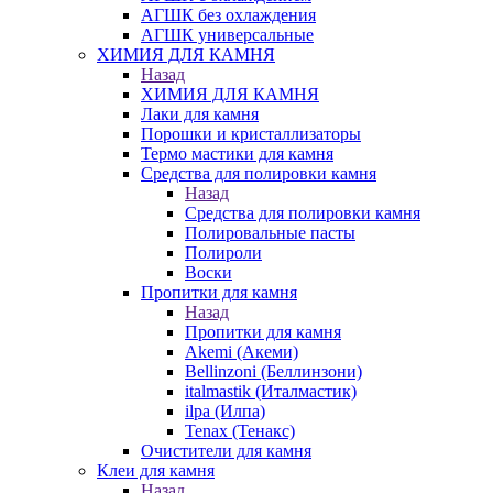
АГШК без охлаждения
АГШК универсальные
ХИМИЯ ДЛЯ КАМНЯ
Назад
ХИМИЯ ДЛЯ КАМНЯ
Лаки для камня
Порошки и кристаллизаторы
Термо мастики для камня
Средства для полировки камня
Назад
Средства для полировки камня
Полировальные пасты
Полироли
Воски
Пропитки для камня
Назад
Пропитки для камня
Akemi (Акеми)
Bellinzoni (Беллинзони)
italmastik (Италмастик)
ilpa (Илпа)
Tenax (Тенакс)
Очистители для камня
Клеи для камня
Назад