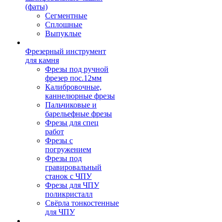
(фаты)
Сегментные
Сплошные
Выпуклые
Фрезерный инструмент
для камня
Фрезы под ручной
фрезер пос.12мм
Калибровочные,
каннелюрные фрезы
Пальчиковые и
барельефные фрезы
Фрезы для спец
работ
Фрезы с
погружением
Фрезы под
гравировальный
станок с ЧПУ
Фрезы для ЧПУ
поликристалл
Свёрла тонкостенные
для ЧПУ