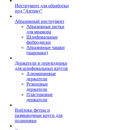
Инструмент для обработки
под "Антику"
Абразивный инструмент
Абразивные щетки
для мрамора
Шлифовальные
фибродиски
Абразивные чашки
(шарошки)
Держатели и переходники
для шлифовальных кругов
Алюминиевые
держатели
Резиновые
держатели
Пластиковые
держатели
Войлоки фетры и
размывочные круги для
полировки