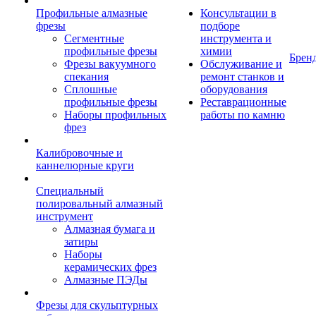
Профильные алмазные
Консультации в
фрезы
подборе
Сегментные
инструмента и
профильные фрезы
химии
Брен
Фрезы вакуумного
Обслуживание и
спекания
ремонт станков и
Сплошные
оборудования
профильные фрезы
Реставрационные
Наборы профильных
работы по камню
фрез
Калибровочные и
каннелюрные круги
Специальный
полировальный алмазный
инструмент
Алмазная бумага и
затиры
Наборы
керамических фрез
Алмазные ПЭДы
Фрезы для скульптурных