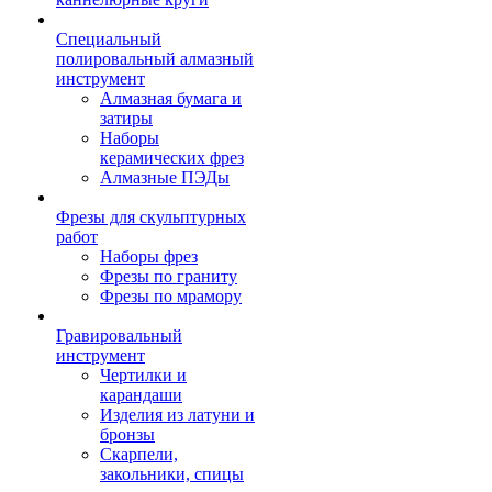
Специальный
полировальный алмазный
инструмент
Алмазная бумага и
затиры
Наборы
керамических фрез
Алмазные ПЭДы
Фрезы для скульптурных
работ
Наборы фрез
Фрезы по граниту
Фрезы по мрамору
Гравировальный
инструмент
Чертилки и
карандаши
Изделия из латуни и
бронзы
Скарпели,
закольники, спицы