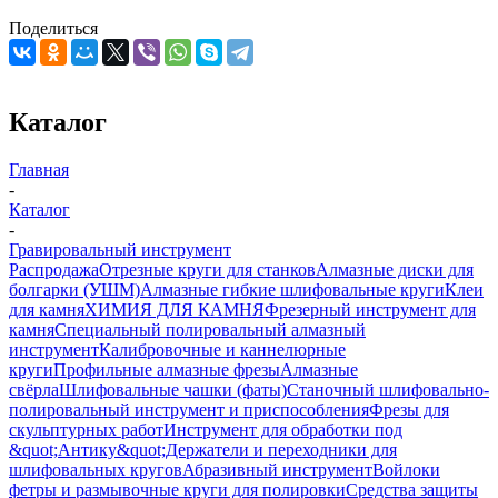
Поделиться
Каталог
Главная
-
Каталог
-
Гравировальный инструмент
Распродажа
Отрезные круги для станков
Алмазные диски для
болгарки (УШМ)
Алмазные гибкие шлифовальные круги
Клеи
для камня
ХИМИЯ ДЛЯ КАМНЯ
Фрезерный инструмент для
камня
Специальный полировальный алмазный
инструмент
Калибровочные и каннелюрные
круги
Профильные алмазные фрезы
Алмазные
свёрла
Шлифовальные чашки (фаты)
Станочный шлифовально-
полировальный инструмент и приспособления
Фрезы для
скульптурных работ
Инструмент для обработки под
&quot;Антику&quot;
Держатели и переходники для
шлифовальных кругов
Абразивный инструмент
Войлоки
фетры и размывочные круги для полировки
Средства защиты