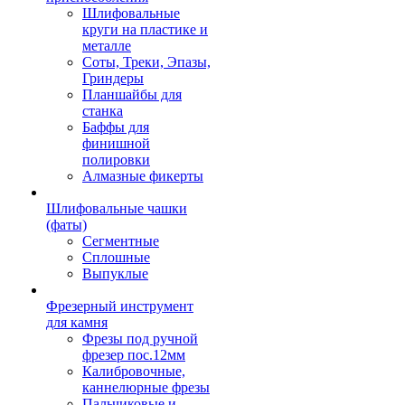
Шлифовальные
круги на пластике и
металле
Соты, Треки, Эпазы,
Гриндеры
Планшайбы для
станка
Баффы для
финишной
полировки
Алмазные фикерты
Шлифовальные чашки
(фаты)
Сегментные
Сплошные
Выпуклые
Фрезерный инструмент
для камня
Фрезы под ручной
фрезер пос.12мм
Калибровочные,
каннелюрные фрезы
Пальчиковые и