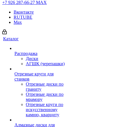
+7 926 287-66-27
МАХ
Вконтакте
RUTUBE
Max
Каталог
Распродажа
Диски
АГШК (черепашки)
Отрезные круги для
станков
Отрезные диски по
граниту
Отрезные диски по
мрамору
Отрезные круги по
искусственному
камню, кварциту
Алмазные диски для