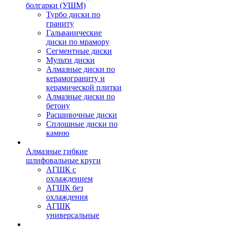
болгарки (УШМ)
Турбо диски по
граниту
Гальванические
диски по мрамору
Сегментные диски
Мульти диски
Алмазные диски по
керамограниту и
керамической плитки
Алмазные диски по
бетону
Расшивочные диски
Сплошные диски по
камню
Алмазные гибкие
шлифовальные круги
АГШК с
охлаждением
АГШК без
охлаждения
АГШК
универсальные