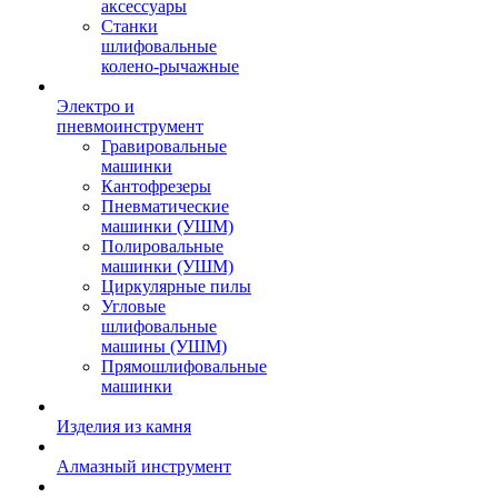
аксессуары
Станки
шлифовальные
колено-рычажные
Электро и
пневмоинструмент
Гравировальные
машинки
Кантофрезеры
Пневматические
машинки (УШМ)
Полировальные
машинки (УШМ)
Циркулярные пилы
Угловые
шлифовальные
машины (УШМ)
Прямошлифовальные
машинки
Изделия из камня
Алмазный инструмент