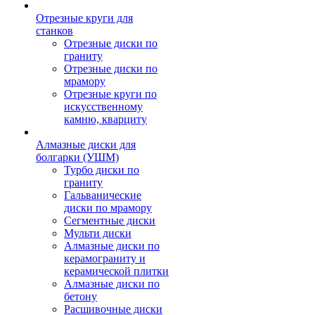
Отрезные круги для
станков
Отрезные диски по
граниту
Отрезные диски по
мрамору
Отрезные круги по
искусственному
камню, кварциту
Алмазные диски для
болгарки (УШМ)
Турбо диски по
граниту
Гальванические
диски по мрамору
Сегментные диски
Мульти диски
Алмазные диски по
керамограниту и
керамической плитки
Алмазные диски по
бетону
Расшивочные диски