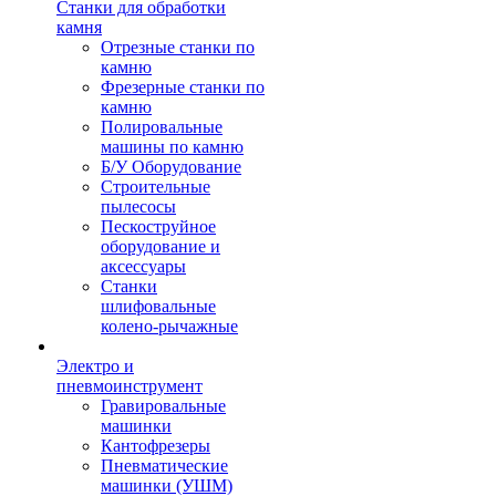
Станки для обработки
камня
Отрезные станки по
камню
Фрезерные станки по
камню
Полировальные
машины по камню
Б/У Оборудование
Строительные
пылесосы
Пескоструйное
оборудование и
аксессуары
Станки
шлифовальные
колено-рычажные
Электро и
пневмоинструмент
Гравировальные
машинки
Кантофрезеры
Пневматические
машинки (УШМ)