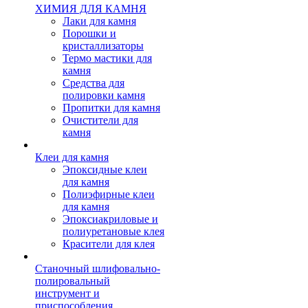
ХИМИЯ ДЛЯ КАМНЯ
Лаки для камня
Порошки и
кристаллизаторы
Термо мастики для
камня
Средства для
полировки камня
Пропитки для камня
Очистители для
камня
Клеи для камня
Эпоксидные клеи
для камня
Полиэфирные клеи
для камня
Эпоксиакриловые и
полиуретановые клея
Красители для клея
Станочный шлифовально-
полировальный
инструмент и
приспособления