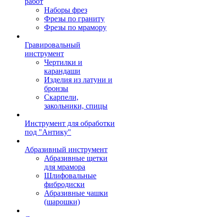
работ
Наборы фрез
Фрезы по граниту
Фрезы по мрамору
Гравировальный
инструмент
Чертилки и
карандаши
Изделия из латуни и
бронзы
Скарпели,
закольники, спицы
Инструмент для обработки
под "Антику"
Абразивный инструмент
Абразивные щетки
для мрамора
Шлифовальные
фибродиски
Абразивные чашки
(шарошки)