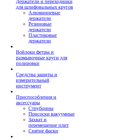
Держатели и переходники
для шлифовальных кругов
Алюминиевые
держатели
Резиновые
держатели
Пластиковые
держатели
Войлоки фетры и
размывочные круги для
полировки
Средства защиты и
измерительный
инструмент
Приспособления и
аксессуары
Струбцины
Присоски вакуумные
Захват и
перемещение плит
Снятие фаски