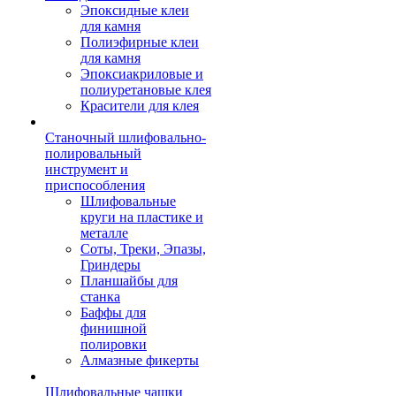
Эпоксидные клеи
для камня
Полиэфирные клеи
для камня
Эпоксиакриловые и
полиуретановые клея
Красители для клея
Станочный шлифовально-
полировальный
инструмент и
приспособления
Шлифовальные
круги на пластике и
металле
Соты, Треки, Эпазы,
Гриндеры
Планшайбы для
станка
Баффы для
финишной
полировки
Алмазные фикерты
Шлифовальные чашки