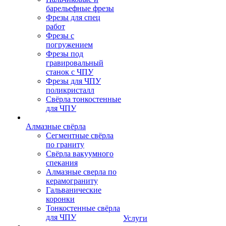
барельефные фрезы
Фрезы для спец
работ
Фрезы с
погружением
Фрезы под
гравировальный
станок с ЧПУ
Фрезы для ЧПУ
поликристалл
Свёрла тонкостенные
для ЧПУ
Алмазные свёрла
Сегментные свёрла
по граниту
Свёрла вакуумного
спекания
Алмазные сверла по
керамограниту
Гальванические
коронки
Тонкостенные свёрла
для ЧПУ
Услуги