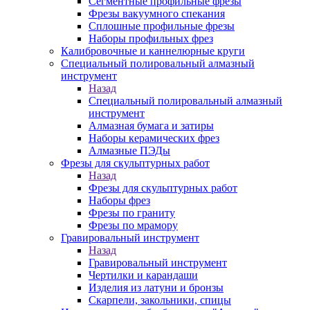
Сегментные профильные фрезы
Фрезы вакуумного спекания
Сплошные профильные фрезы
Наборы профильных фрез
Калибровочные и каннелюрные круги
Специальный полировальный алмазный
инструмент
Назад
Специальный полировальный алмазный
инструмент
Алмазная бумага и затиры
Наборы керамических фрез
Алмазные ПЭДы
Фрезы для скульптурных работ
Назад
Фрезы для скульптурных работ
Наборы фрез
Фрезы по граниту
Фрезы по мрамору
Гравировальный инструмент
Назад
Гравировальный инструмент
Чертилки и карандаши
Изделия из латуни и бронзы
Скарпели, закольники, спицы