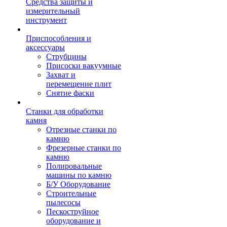
Средства защиты и
измерительный
инструмент
Приспособления и
аксессуары
Струбцины
Присоски вакуумные
Захват и
перемещение плит
Снятие фаски
Станки для обработки
камня
Отрезные станки по
камню
Фрезерные станки по
камню
Полировальные
машины по камню
Б/У Оборудование
Строительные
пылесосы
Пескоструйное
оборудование и