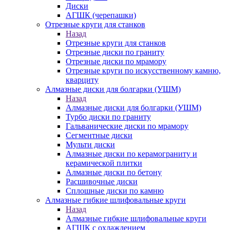
Диски
АГШК (черепашки)
Отрезные круги для станков
Назад
Отрезные круги для станков
Отрезные диски по граниту
Отрезные диски по мрамору
Отрезные круги по искусственному камню,
кварциту
Алмазные диски для болгарки (УШМ)
Назад
Алмазные диски для болгарки (УШМ)
Турбо диски по граниту
Гальванические диски по мрамору
Сегментные диски
Мульти диски
Алмазные диски по керамограниту и
керамической плитки
Алмазные диски по бетону
Расшивочные диски
Сплошные диски по камню
Алмазные гибкие шлифовальные круги
Назад
Алмазные гибкие шлифовальные круги
АГШК с охлаждением