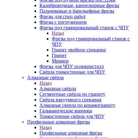
Калибровочные, каннелюрные фрезы
Пальчиковые и барельефные фрезы
Фрезы для спец работ
Фрезы с погружением
Фрезы под гравировальный станок с ЧПУ
Назад
Фрезы под гравировальный станок с
ЧПУ
Гранит двойное спекание
Гранит
Мрамор
Фрезы для ЧПУ поликристалл
Свёрла тонкостенные для ЧПУ
Алмазные свёрла
Назад
Алмазные свёрла
Сегментные свёрла по граниту
Свёрла вакуумного спекания
Алмазные сверла по керамограниту
Гальванические коронки
Тонкостенные свёрла для ЧПУ
Профильные алмазные фрезы
Назад
Профильные алмазные фрезы