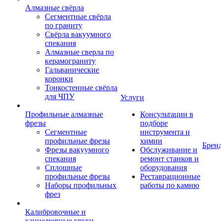
Алмазные свёрла
Сегментные свёрла
по граниту
Свёрла вакуумного
спекания
Алмазные сверла по
керамограниту
Гальванические
коронки
Тонкостенные свёрла
для ЧПУ
Услуги
Профильные алмазные
Консультации в
фрезы
подборе
Сегментные
инструмента и
профильные фрезы
химии
Брен
Фрезы вакуумного
Обслуживание и
спекания
ремонт станков и
Сплошные
оборудования
профильные фрезы
Реставрационные
Наборы профильных
работы по камню
фрез
Калибровочные и
каннелюрные круги