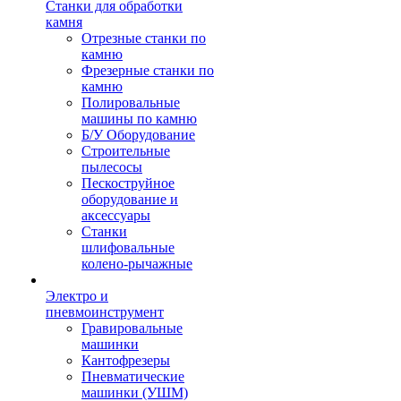
Станки для обработки
камня
Отрезные станки по
камню
Фрезерные станки по
камню
Полировальные
машины по камню
Б/У Оборудование
Строительные
пылесосы
Пескоструйное
оборудование и
аксессуары
Станки
шлифовальные
колено-рычажные
Электро и
пневмоинструмент
Гравировальные
машинки
Кантофрезеры
Пневматические
машинки (УШМ)