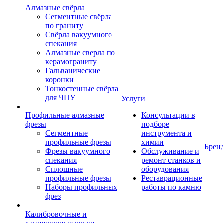
Алмазные свёрла
Сегментные свёрла
по граниту
Свёрла вакуумного
спекания
Алмазные сверла по
керамограниту
Гальванические
коронки
Тонкостенные свёрла
для ЧПУ
Услуги
Профильные алмазные
Консультации в
фрезы
подборе
Сегментные
инструмента и
профильные фрезы
химии
Брен
Фрезы вакуумного
Обслуживание и
спекания
ремонт станков и
Сплошные
оборудования
профильные фрезы
Реставрационные
Наборы профильных
работы по камню
фрез
Калибровочные и
каннелюрные круги