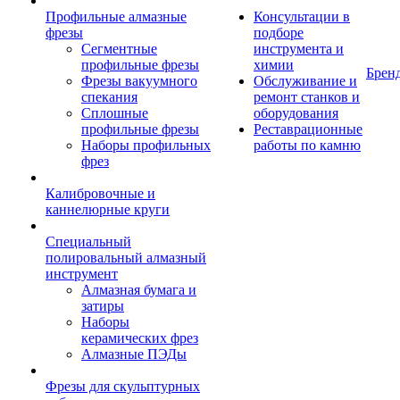
Профильные алмазные
Консультации в
фрезы
подборе
Сегментные
инструмента и
профильные фрезы
химии
Брен
Фрезы вакуумного
Обслуживание и
спекания
ремонт станков и
Сплошные
оборудования
профильные фрезы
Реставрационные
Наборы профильных
работы по камню
фрез
Калибровочные и
каннелюрные круги
Специальный
полировальный алмазный
инструмент
Алмазная бумага и
затиры
Наборы
керамических фрез
Алмазные ПЭДы
Фрезы для скульптурных