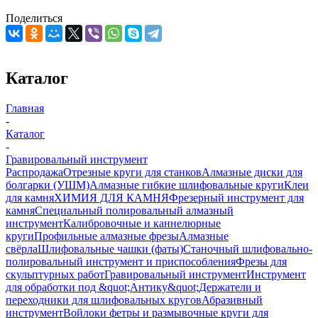
Поделиться
Каталог
Главная
-
Каталог
-
Гравировальный инструмент
Распродажа
Отрезные круги для станков
Алмазные диски для
болгарки (УШМ)
Алмазные гибкие шлифовальные круги
Клеи
для камня
ХИМИЯ ДЛЯ КАМНЯ
Фрезерный инструмент для
камня
Специальный полировальный алмазный
инструмент
Калибровочные и каннелюрные
круги
Профильные алмазные фрезы
Алмазные
свёрла
Шлифовальные чашки (фаты)
Станочный шлифовально-
полировальный инструмент и приспособления
Фрезы для
скульптурных работ
Гравировальный инструмент
Инструмент
для обработки под &quot;Антику&quot;
Держатели и
переходники для шлифовальных кругов
Абразивный
инструмент
Войлоки фетры и размывочные круги для