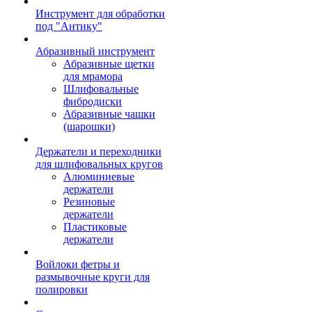
Инструмент для обработки
под "Антику"
Абразивный инструмент
Абразивные щетки
для мрамора
Шлифовальные
фибродиски
Абразивные чашки
(шарошки)
Держатели и переходники
для шлифовальных кругов
Алюминиевые
держатели
Резиновые
держатели
Пластиковые
держатели
Войлоки фетры и
размывочные круги для
полировки