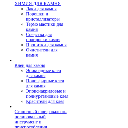
ХИМИЯ ДЛЯ КАМНЯ
Лаки для камня
Порошки и
кристаллизаторы
Термо мастики для
камня
Средства для
полировки камня
Пропитки для камня
Очистители для
камня
Клеи для камня
Эпоксидные клеи
для камня
Полиэфирные клеи
для камня
Эпоксиакриловые и
полиуретановые клея
Красители для клея
Станочный шлифовально-
полировальный
инструмент и
приспособления