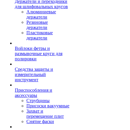
Держатели и переходники
для шлифовальных кругов
Алюминиевые
держатели
Резиновые
держатели
Пластиковые
держатели
Войлоки фетры и
размывочные круги для
полировки
Средства защиты и
измерительный
инструмент
Приспособления и
аксессуары
Струбцины
Присоски вакуумные
Захват и
перемещение плит
Снятие фаски