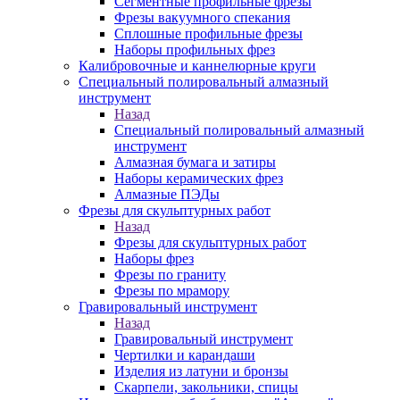
Сегментные профильные фрезы
Фрезы вакуумного спекания
Сплошные профильные фрезы
Наборы профильных фрез
Калибровочные и каннелюрные круги
Специальный полировальный алмазный
инструмент
Назад
Специальный полировальный алмазный
инструмент
Алмазная бумага и затиры
Наборы керамических фрез
Алмазные ПЭДы
Фрезы для скульптурных работ
Назад
Фрезы для скульптурных работ
Наборы фрез
Фрезы по граниту
Фрезы по мрамору
Гравировальный инструмент
Назад
Гравировальный инструмент
Чертилки и карандаши
Изделия из латуни и бронзы
Скарпели, закольники, спицы