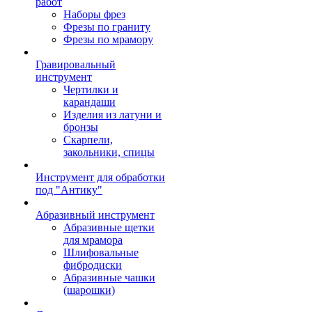
работ
Наборы фрез
Фрезы по граниту
Фрезы по мрамору
Гравировальный
инструмент
Чертилки и
карандаши
Изделия из латуни и
бронзы
Скарпели,
закольники, спицы
Инструмент для обработки
под "Антику"
Абразивный инструмент
Абразивные щетки
для мрамора
Шлифовальные
фибродиски
Абразивные чашки
(шарошки)