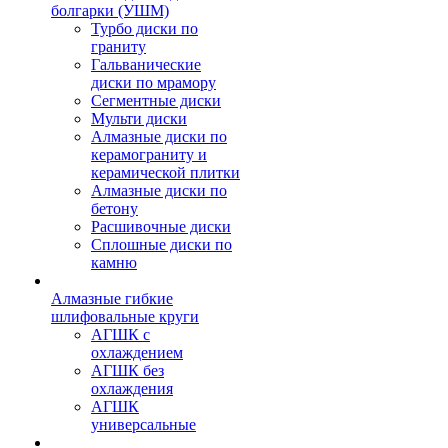
болгарки (УШМ)
Турбо диски по
граниту
Гальванические
диски по мрамору
Сегментные диски
Мульти диски
Алмазные диски по
керамограниту и
керамической плитки
Алмазные диски по
бетону
Расшивочные диски
Сплошные диски по
камню
Алмазные гибкие
шлифовальные круги
АГШК с
охлаждением
АГШК без
охлаждения
АГШК
универсальные