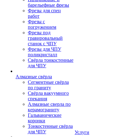
барельефные фрезы
Фрезы для спец
работ
Фрезы с
погружением
Фрезы под
гравировальный
станок с ЧПУ
Фрезы для ЧПУ
поликристалл
Свёрла тонкостенные
для ЧПУ
Алмазные свёрла
Сегментные свёрла
по граниту
Свёрла вакуумного
спекания
Алмазные сверла по
керамограниту
Гальванические
коронки
Тонкостенные свёрла
для ЧПУ
Услуги