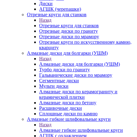
Диски
АГШК (черепашки)
Отрезные круги для станков
Назад
Отрезные круги для станков
Отрезные диски по граниту
Отрезные диски по мрамору
Отрезные круги по искусственному камню,
кварциту
Алмазные диски для болгарки (УШМ)
Назад
Алмазные диски для болгарки (УШМ)
Турбо диски по граниту
Гальванические диски по мрамору
Сегментные диски
Мульти диски
Алмазные диски по керамограниту и
керамической плитки
Алмазные диски по бетону
Расшивочные диски
Сплошные диски по камню
Алмазные гибкие шлифовальные круги
Назад
Алмазные гибкие шлифовальные круги
АГШК с охлаждением