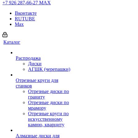
+7 926 287-66-27
МАХ
Вконтакте
RUTUBE
Max
Каталог
Распродажа
Диски
АГШК (черепашки)
Отрезные круги для
станков
Отрезные диски по
граниту
Отрезные диски по
мрамору
Отрезные круги по
искусственному
камню, кварциту
Алмазные диски для