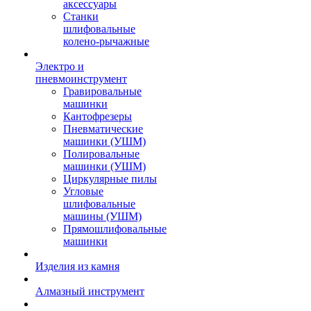
аксессуары
Станки
шлифовальные
колено-рычажные
Электро и
пневмоинструмент
Гравировальные
машинки
Кантофрезеры
Пневматические
машинки (УШМ)
Полировальные
машинки (УШМ)
Циркулярные пилы
Угловые
шлифовальные
машины (УШМ)
Прямошлифовальные
машинки
Изделия из камня
Алмазный инструмент