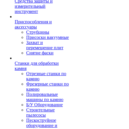
Средства защиты и
измерительный
инструмент
Приспособления и
аксессуары
Струбцины
Присоски вакуумные
Захват и
перемещение плит
Снятие фаски
Станки для обработки
камня
Отрезные станки по
камню
Фрезерные станки по
камню
Полировальные
машины по камню
Б/У Оборудование
Строительные
пылесосы
Пескоструйное
оборудование и