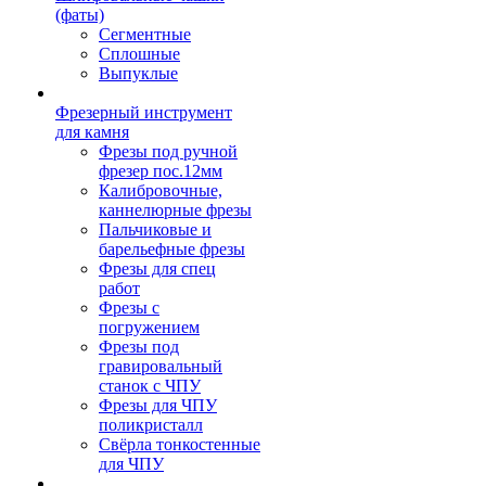
(фаты)
Сегментные
Сплошные
Выпуклые
Фрезерный инструмент
для камня
Фрезы под ручной
фрезер пос.12мм
Калибровочные,
каннелюрные фрезы
Пальчиковые и
барельефные фрезы
Фрезы для спец
работ
Фрезы с
погружением
Фрезы под
гравировальный
станок с ЧПУ
Фрезы для ЧПУ
поликристалл
Свёрла тонкостенные
для ЧПУ