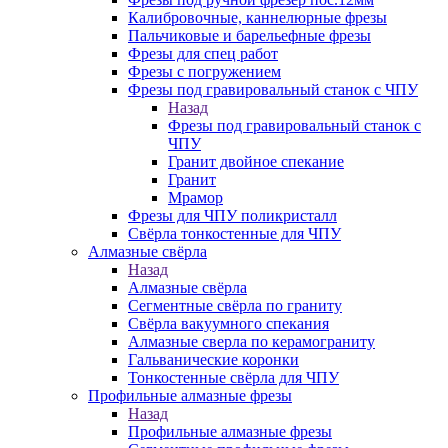
Калибровочные, каннелюрные фрезы
Пальчиковые и барельефные фрезы
Фрезы для спец работ
Фрезы с погружением
Фрезы под гравировальный станок с ЧПУ
Назад
Фрезы под гравировальный станок с
ЧПУ
Гранит двойное спекание
Гранит
Мрамор
Фрезы для ЧПУ поликристалл
Свёрла тонкостенные для ЧПУ
Алмазные свёрла
Назад
Алмазные свёрла
Сегментные свёрла по граниту
Свёрла вакуумного спекания
Алмазные сверла по керамограниту
Гальванические коронки
Тонкостенные свёрла для ЧПУ
Профильные алмазные фрезы
Назад
Профильные алмазные фрезы