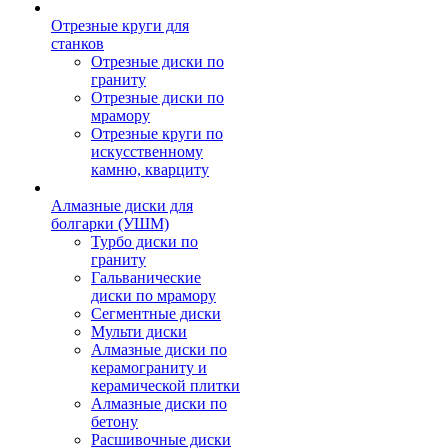
Отрезные круги для
станков
Отрезные диски по
граниту
Отрезные диски по
мрамору
Отрезные круги по
искусственному
камню, кварциту
Алмазные диски для
болгарки (УШМ)
Турбо диски по
граниту
Гальванические
диски по мрамору
Сегментные диски
Мульти диски
Алмазные диски по
керамограниту и
керамической плитки
Алмазные диски по
бетону
Расшивочные диски