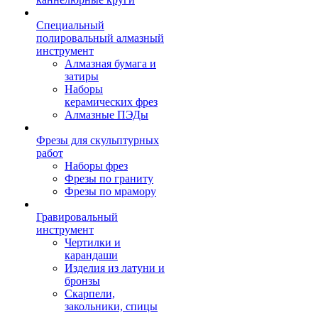
Специальный
полировальный алмазный
инструмент
Алмазная бумага и
затиры
Наборы
керамических фрез
Алмазные ПЭДы
Фрезы для скульптурных
работ
Наборы фрез
Фрезы по граниту
Фрезы по мрамору
Гравировальный
инструмент
Чертилки и
карандаши
Изделия из латуни и
бронзы
Скарпели,
закольники, спицы