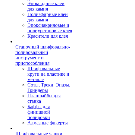
Эпоксидные клеи
для камня
Полиэфирные клеи
для камня
Эпоксиакриловые и
полиуретановые клея
Красители для клея
Станочный шлифовально-
полировальный
инструмент и
приспособления
Шлифовальные
круги на пластике и
металле
Соты, Треки, Эпазы,
Гриндеры
Планшайбы для
станка
Баффы для
финишной
полировки
Алмазные фикерты
Шлифовальные чашки