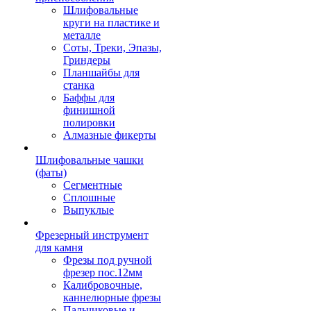
Шлифовальные
круги на пластике и
металле
Соты, Треки, Эпазы,
Гриндеры
Планшайбы для
станка
Баффы для
финишной
полировки
Алмазные фикерты
Шлифовальные чашки
(фаты)
Сегментные
Сплошные
Выпуклые
Фрезерный инструмент
для камня
Фрезы под ручной
фрезер пос.12мм
Калибровочные,
каннелюрные фрезы
Пальчиковые и