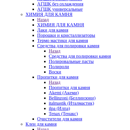
АГШК без охлаждения
АГШК универсальные
ХИМИЯ ДЛЯ КАМНЯ
Назад
ХИМИЯ ДЛЯ КАМНЯ
Лаки для камня
Порошки и кристаллизаторы
Термо мастики для камня
Средства для полировки камня
Назад
Средства для полировки камня
Полировальные пасты
Полироли
Воски
Пропитки для камня
Назад
Пропитки для камня
Akemi (Акеми)
Bellinzoni (Беллинзони)
italmastik (Италмастик)
ilpa (Илпа)
Tenax (Тенакс)
Очистители для камня
Клеи для камня
Назад