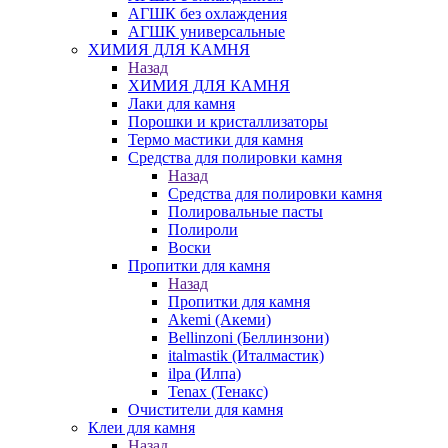
АГШК без охлаждения
АГШК универсальные
ХИМИЯ ДЛЯ КАМНЯ
Назад
ХИМИЯ ДЛЯ КАМНЯ
Лаки для камня
Порошки и кристаллизаторы
Термо мастики для камня
Средства для полировки камня
Назад
Средства для полировки камня
Полировальные пасты
Полироли
Воски
Пропитки для камня
Назад
Пропитки для камня
Akemi (Акеми)
Bellinzoni (Беллинзони)
italmastik (Италмастик)
ilpa (Илпа)
Tenax (Тенакс)
Очистители для камня
Клеи для камня
Назад