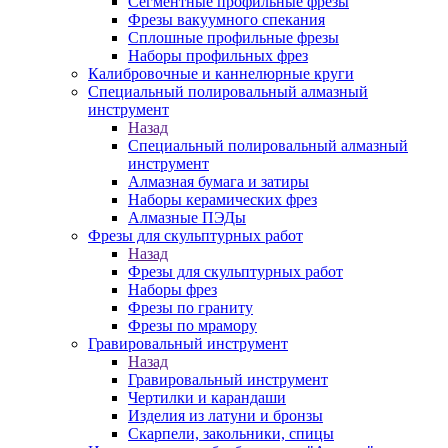
Сегментные профильные фрезы
Фрезы вакуумного спекания
Сплошные профильные фрезы
Наборы профильных фрез
Калибровочные и каннелюрные круги
Специальный полировальный алмазный
инструмент
Назад
Специальный полировальный алмазный
инструмент
Алмазная бумага и затиры
Наборы керамических фрез
Алмазные ПЭДы
Фрезы для скульптурных работ
Назад
Фрезы для скульптурных работ
Наборы фрез
Фрезы по граниту
Фрезы по мрамору
Гравировальный инструмент
Назад
Гравировальный инструмент
Чертилки и карандаши
Изделия из латуни и бронзы
Скарпели, закольники, спицы