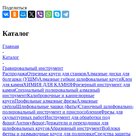
Поделиться
Каталог
Главная
-
Каталог
-
Гравировальный инструмент
Распродажа
Отрезные круги для станков
Алмазные диски для
болгарки (УШМ)
Алмазные гибкие шлифовальные круги
Клеи
для камня
ХИМИЯ ДЛЯ КАМНЯ
Фрезерный инструмент для
камня
Специальный полировальный алмазный
инструмент
Калибровочные и каннелюрные
круги
Профильные алмазные фрезы
Алмазные
свёрла
Шлифовальные чашки (фаты)
Станочный шлифовально-
полировальный инструмент и приспособления
Фрезы для
скульптурных работ
Инструмент для обработки под
&quot;Антику&quot;
Держатели и переходники для
шлифовальных кругов
Абразивный инструмент
Войлоки
фетры и размывочные круги для полировки
Средства защиты