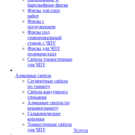
барельефные фрезы
Фрезы для спец
работ
Фрезы с
погружением
Фрезы под
гравировальный
станок с ЧПУ
Фрезы для ЧПУ
поликристалл
Свёрла тонкостенные
для ЧПУ
Алмазные свёрла
Сегментные свёрла
по граниту
Свёрла вакуумного
спекания
Алмазные сверла по
керамограниту
Гальванические
коронки
Тонкостенные свёрла
для ЧПУ
Услуги