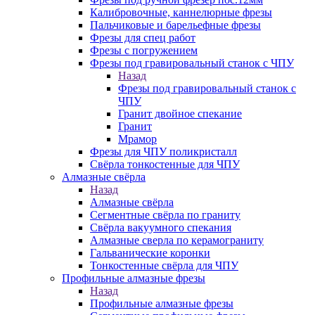
Калибровочные, каннелюрные фрезы
Пальчиковые и барельефные фрезы
Фрезы для спец работ
Фрезы с погружением
Фрезы под гравировальный станок с ЧПУ
Назад
Фрезы под гравировальный станок с
ЧПУ
Гранит двойное спекание
Гранит
Мрамор
Фрезы для ЧПУ поликристалл
Свёрла тонкостенные для ЧПУ
Алмазные свёрла
Назад
Алмазные свёрла
Сегментные свёрла по граниту
Свёрла вакуумного спекания
Алмазные сверла по керамограниту
Гальванические коронки
Тонкостенные свёрла для ЧПУ
Профильные алмазные фрезы
Назад
Профильные алмазные фрезы