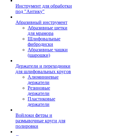
Инструмент для обработки
под "Антику"
Абразивный инструмент
Абразивные щетки
для мрамора
Шлифовальные
фибродиски
Абразивные чашки
(шарошки)
Держатели и переходники
для шлифовальных кругов
Алюминиевые
держатели
Резиновые
держатели
Пластиковые
держатели
Войлоки фетры и
размывочные круги для
полировки