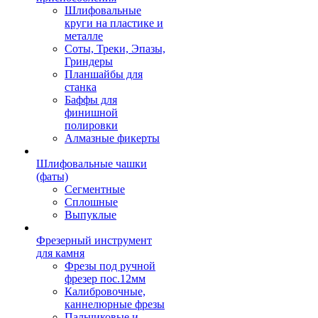
Шлифовальные
круги на пластике и
металле
Соты, Треки, Эпазы,
Гриндеры
Планшайбы для
станка
Баффы для
финишной
полировки
Алмазные фикерты
Шлифовальные чашки
(фаты)
Сегментные
Сплошные
Выпуклые
Фрезерный инструмент
для камня
Фрезы под ручной
фрезер пос.12мм
Калибровочные,
каннелюрные фрезы
Пальчиковые и