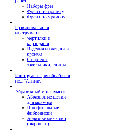
работ
Наборы фрез
Фрезы по граниту
Фрезы по мрамору
Гравировальный
инструмент
Чертилки и
карандаши
Изделия из латуни и
бронзы
Скарпели,
закольники, спицы
Инструмент для обработки
под "Антику"
Абразивный инструмент
Абразивные щетки
для мрамора
Шлифовальные
фибродиски
Абразивные чашки
(шарошки)