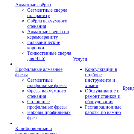
Алмазные свёрла
Сегментные свёрла
по граниту
Свёрла вакуумного
спекания
Алмазные сверла по
керамограниту
Гальванические
коронки
Тонкостенные свёрла
для ЧПУ
Услуги
Профильные алмазные
Консультации в
фрезы
подборе
Сегментные
инструмента и
профильные фрезы
химии
Брен
Фрезы вакуумного
Обслуживание и
спекания
ремонт станков и
Сплошные
оборудования
профильные фрезы
Реставрационные
Наборы профильных
работы по камню
фрез
Калибровочные и
каннелюрные круги