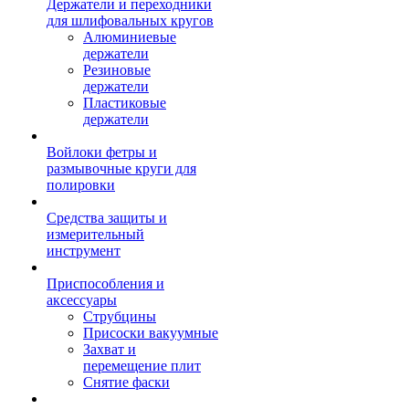
Держатели и переходники
для шлифовальных кругов
Алюминиевые
держатели
Резиновые
держатели
Пластиковые
держатели
Войлоки фетры и
размывочные круги для
полировки
Средства защиты и
измерительный
инструмент
Приспособления и
аксессуары
Струбцины
Присоски вакуумные
Захват и
перемещение плит
Снятие фаски