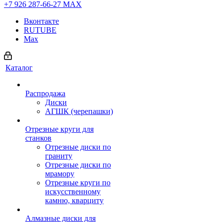
+7 926 287-66-27
МАХ
Вконтакте
RUTUBE
Max
Каталог
Распродажа
Диски
АГШК (черепашки)
Отрезные круги для
станков
Отрезные диски по
граниту
Отрезные диски по
мрамору
Отрезные круги по
искусственному
камню, кварциту
Алмазные диски для