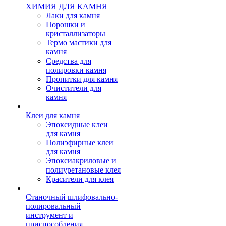
ХИМИЯ ДЛЯ КАМНЯ
Лаки для камня
Порошки и
кристаллизаторы
Термо мастики для
камня
Средства для
полировки камня
Пропитки для камня
Очистители для
камня
Клеи для камня
Эпоксидные клеи
для камня
Полиэфирные клеи
для камня
Эпоксиакриловые и
полиуретановые клея
Красители для клея
Станочный шлифовально-
полировальный
инструмент и
приспособления