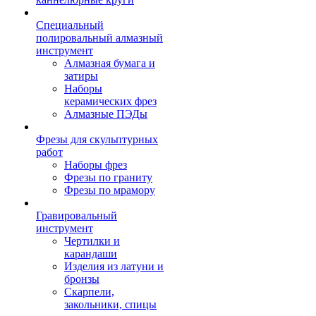
Специальный
полировальный алмазный
инструмент
Алмазная бумага и
затиры
Наборы
керамических фрез
Алмазные ПЭДы
Фрезы для скульптурных
работ
Наборы фрез
Фрезы по граниту
Фрезы по мрамору
Гравировальный
инструмент
Чертилки и
карандаши
Изделия из латуни и
бронзы
Скарпели,
закольники, спицы