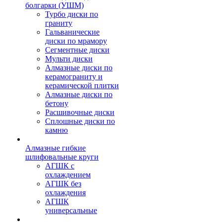
болгарки (УШМ)
Турбо диски по
граниту
Гальванические
диски по мрамору
Сегментные диски
Мульти диски
Алмазные диски по
керамограниту и
керамической плитки
Алмазные диски по
бетону
Расшивочные диски
Сплошные диски по
камню
Алмазные гибкие
шлифовальные круги
АГШК с
охлаждением
АГШК без
охлаждения
АГШК
универсальные