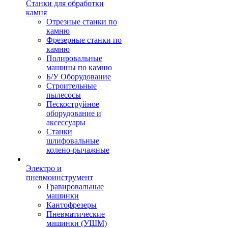
Станки для обработки
камня
Отрезные станки по
камню
Фрезерные станки по
камню
Полировальные
машины по камню
Б/У Оборудование
Строительные
пылесосы
Пескоструйное
оборудование и
аксессуары
Станки
шлифовальные
колено-рычажные
Электро и
пневмоинструмент
Гравировальные
машинки
Кантофрезеры
Пневматические
машинки (УШМ)