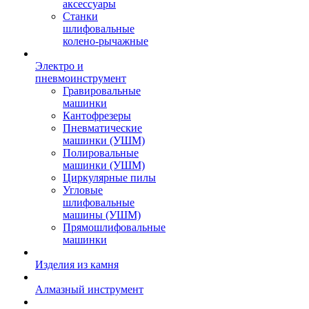
аксессуары
Станки
шлифовальные
колено-рычажные
Электро и
пневмоинструмент
Гравировальные
машинки
Кантофрезеры
Пневматические
машинки (УШМ)
Полировальные
машинки (УШМ)
Циркулярные пилы
Угловые
шлифовальные
машины (УШМ)
Прямошлифовальные
машинки
Изделия из камня
Алмазный инструмент