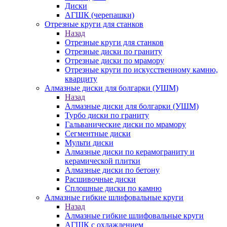
Диски
АГШК (черепашки)
Отрезные круги для станков
Назад
Отрезные круги для станков
Отрезные диски по граниту
Отрезные диски по мрамору
Отрезные круги по искусственному камню,
кварциту
Алмазные диски для болгарки (УШМ)
Назад
Алмазные диски для болгарки (УШМ)
Турбо диски по граниту
Гальванические диски по мрамору
Сегментные диски
Мульти диски
Алмазные диски по керамограниту и
керамической плитки
Алмазные диски по бетону
Расшивочные диски
Сплошные диски по камню
Алмазные гибкие шлифовальные круги
Назад
Алмазные гибкие шлифовальные круги
АГШК с охлаждением