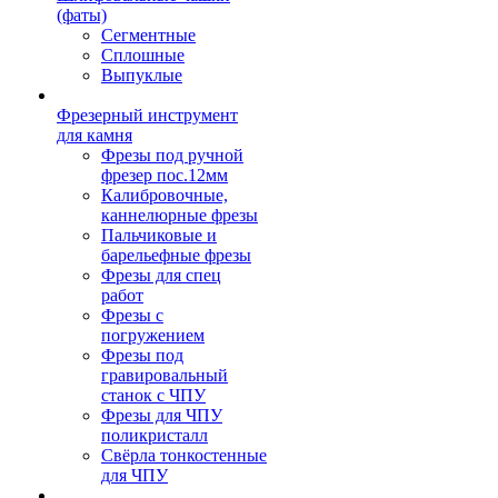
(фаты)
Сегментные
Сплошные
Выпуклые
Фрезерный инструмент
для камня
Фрезы под ручной
фрезер пос.12мм
Калибровочные,
каннелюрные фрезы
Пальчиковые и
барельефные фрезы
Фрезы для спец
работ
Фрезы с
погружением
Фрезы под
гравировальный
станок с ЧПУ
Фрезы для ЧПУ
поликристалл
Свёрла тонкостенные
для ЧПУ