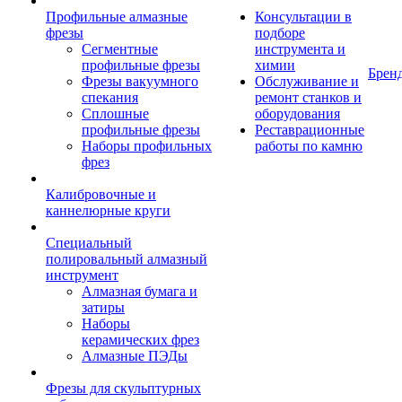
Профильные алмазные
Консультации в
фрезы
подборе
Сегментные
инструмента и
профильные фрезы
химии
Брен
Фрезы вакуумного
Обслуживание и
спекания
ремонт станков и
Сплошные
оборудования
профильные фрезы
Реставрационные
Наборы профильных
работы по камню
фрез
Калибровочные и
каннелюрные круги
Специальный
полировальный алмазный
инструмент
Алмазная бумага и
затиры
Наборы
керамических фрез
Алмазные ПЭДы
Фрезы для скульптурных