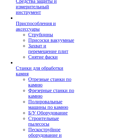
Средства защиты и
измерительный
инструмент
Приспособления и
аксессуары
Струбцины
Присоски вакуумные
Захват и
перемещение плит
Снятие фаски
Станки для обработки
камня
Отрезные станки по
камню
Фрезерные станки по
камню
Полировальные
машины по камню
Б/У Оборудование
Строительные
пылесосы
Пескоструйное
оборудование и