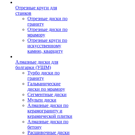
Отрезные круги для
станков
Отрезные диски по
граниту
Отрезные диски по
мрамору
Отрезные круги по
искусственному
камню, кварциту
Алмазные диски для
болгарки (УШМ)
Турбо диски по
граниту
Гальванические
диски по мрамору
Сегментные диски
Мульти диски
Алмазные диски по
керамограниту и
керамической плитки
Алмазные диски по
бетону
Расшивочные диски