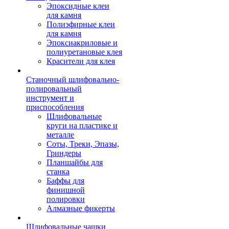
Эпоксидные клеи
для камня
Полиэфирные клеи
для камня
Эпоксиакриловые и
полиуретановые клея
Красители для клея
Станочный шлифовально-
полировальный
инструмент и
приспособления
Шлифовальные
круги на пластике и
металле
Соты, Треки, Эпазы,
Гриндеры
Планшайбы для
станка
Баффы для
финишной
полировки
Алмазные фикерты
Шлифовальные чашки